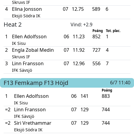
Skruvs IF
4
Elina Jonsson
07
12.75
589
6
Eksjö Södra IK
Heat 2
Vind
: +2.9
Poäng
Tot. plac.
1
Ellen Adolfsson
06
11.23
852
1
IK Sisu
2
Engla Zobal Medin
07
11.92
727
4
Skruvs IF
3
Linn Fransson
07
12.96
556
7
IFK Sävsjö
F13
Femkamp F13
Höjd
6/7 11:40
Poäng
1
Ellen Adolfsson
06
141
883
IK Sisu
=2
Linn Fransson
07
129
744
IFK Sävsjö
=2
Siri Vrethammar
07
129
744
Eksjö Södra IK