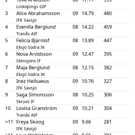
Linköpings GIF
3
Alice Abrahamsson
09
14.79
480
IFK Sävsjö
4
Evenilla Berglund
08
14.22
459
Tranås AIF
5
Felicia Bjärnlöf
08
13.89
447
Eksjö Södra IK
6
Nova Arvidsson
09
12.47
395
Stensjöns IF
7
Maja Berglund
08
12.15
382
Eksjö Södra IK
8
Inez Hellsaeus
09
10.76
327
IFK Sävsjö
9
Saga Simonsson
08
10.25
306
Skruvs IF
10
Lovisa Granström
09
10.21
304
Tranås AIF
=11
Freya Skoog
09
9.66
281
IFK Sävsjö