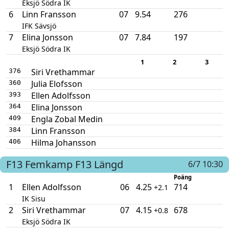
Eksjö Södra IK
6
Linn Fransson
07
9.54
276
IFK Sävsjö
7
Elina Jonsson
07
7.84
197
Eksjö Södra IK
1
2
3
Siri Vrethammar
376
Julia Elofsson
360
Ellen Adolfsson
393
Elina Jonsson
364
Engla Zobal Medin
409
Linn Fransson
384
Hilma Johansson
406
F13
Femkamp F13
Längd
6/7 10:30
Poäng
1
Ellen Adolfsson
06
4.25
714
+2.1
IK Sisu
2
Siri Vrethammar
07
4.15
678
+0.8
Eksjö Södra IK