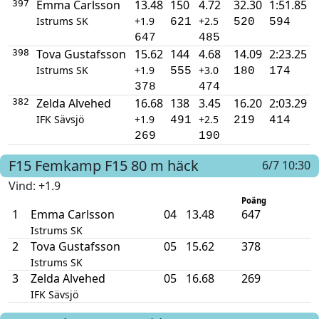
Emma Carlsson
13.48
150
4.72
32.30
1:51.85
397
Istrums SK
+1.9
+2.5
621
520
594
647
485
Tova Gustafsson
15.62
144
4.68
14.09
2:23.25
398
Istrums SK
+1.9
+3.0
555
180
174
378
474
Zelda Alvehed
16.68
138
3.45
16.20
2:03.29
382
IFK Sävsjö
+1.9
+2.5
491
219
414
269
190
F15
Femkamp F15
80 m häck
6/7 10:30
Vind
: +1.9
Poäng
1
Emma Carlsson
04
13.48
647
Istrums SK
2
Tova Gustafsson
05
15.62
378
Istrums SK
3
Zelda Alvehed
05
16.68
269
IFK Sävsjö