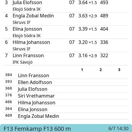
3
Julia Elofsson
07
3.64
493
+1.5
Eksjö Södra IK
4
Engla Zobal Medin
07
3.63
489
+2.9
Skruvs IF
5
Elina Jonsson
07
3.39
404
+1.5
Eksjö Södra IK
6
Hilma Johansson
07
3.20
336
+1.5
Skruvs IF
7
Linn Fransson
07
3.16
322
+2.9
IFK Sävsjö
1
2
3
Linn Fransson
384
Ellen Adolfsson
393
Julia Elofsson
360
Siri Vrethammar
376
Hilma Johansson
406
Elina Jonsson
364
Engla Zobal Medin
409
F13
Femkamp F13
600 m
6/7 14:30