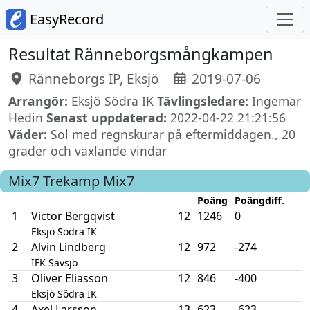
EasyRecord
Resultat Ränneborgsmångkampen
Ränneborgs IP, Eksjö
2019-07-06
Arrangör:
Eksjö Södra IK
Tävlingsledare:
Ingemar
Hedin
Senast uppdaterad:
2022-04-22 21:21:56
Väder:
Sol med regnskurar på eftermiddagen., 20
grader och växlande vindar
Mix7
Trekamp Mix7
Poäng
Poängdiff.
1
Victor Bergqvist
12
1246
0
Eksjö Södra IK
2
Alvin Lindberg
12
972
-274
IFK Sävsjö
3
Oliver Eliasson
12
846
-400
Eksjö Södra IK
4
Axel Larsson
13
623
-623