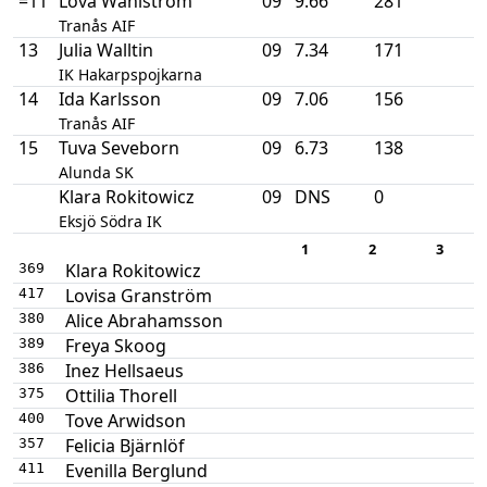
=11
Lova Wahlström
09
9.66
281
Tranås AIF
13
Julia Walltin
09
7.34
171
IK Hakarpspojkarna
14
Ida Karlsson
09
7.06
156
Tranås AIF
15
Tuva Seveborn
09
6.73
138
Alunda SK
Klara Rokitowicz
09
DNS
0
Eksjö Södra IK
1
2
3
Klara Rokitowicz
369
Lovisa Granström
417
Alice Abrahamsson
380
Freya Skoog
389
Inez Hellsaeus
386
Ottilia Thorell
375
Tove Arwidson
400
Felicia Bjärnlöf
357
Evenilla Berglund
411