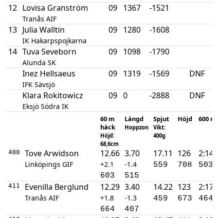
12
Lovisa Granström
09
1367
-1521
Tranås AIF
13
Julia Walltin
09
1280
-1608
IK Hakarpspojkarna
14
Tuva Seveborn
09
1098
-1790
Alunda SK
Inez Hellsaeus
09
1319
-1569
DNF
IFK Sävsjö
Klara Rokitowicz
09
0
-2888
DNF
Eksjö Södra IK
60 m
Längd
Spjut
Höjd
600 m
häck
Hoppzon
Vikt:
Höjd:
400g
68,6cm
Tove Arwidson
12.66
3.70
17.11
126
2:14.
400
Linköpings GIF
+2.1
-1.4
559
708
503
603
515
Evenilla Berglund
12.29
3.40
14.22
123
2:17.
411
Tranås AIF
+1.8
-1.3
459
673
464
664
407