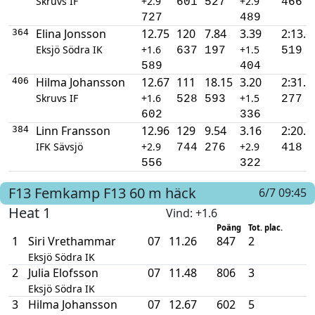
Skruvs IF
+2.9
+2.9
601
527
466
727
489
Elina Jonsson
12.75
120
7.84
3.39
2:13.6
364
Eksjö Södra IK
+1.6
+1.5
637
197
519
589
404
Hilma Johansson
12.67
111
18.15
3.20
2:31.5
406
Skruvs IF
+1.6
+1.5
528
593
277
602
336
Linn Fransson
12.96
129
9.54
3.16
2:20.5
384
IFK Sävsjö
+2.9
+2.9
744
276
418
556
322
F13
Femkamp F13
60 m häck
6/7 09:45
Heat 1
Vind
: +1.6
Poäng
Tot. plac.
1
Siri Vrethammar
07
11.26
847
2
Eksjö Södra IK
2
Julia Elofsson
07
11.48
806
3
Eksjö Södra IK
3
Hilma Johansson
07
12.67
602
5