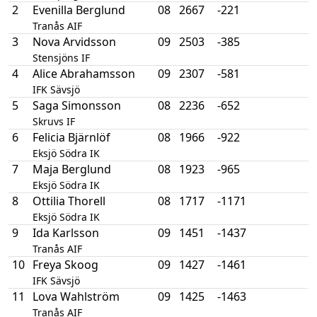
2
Evenilla Berglund
08
2667
-221
Tranås AIF
3
Nova Arvidsson
09
2503
-385
Stensjöns IF
4
Alice Abrahamsson
09
2307
-581
IFK Sävsjö
5
Saga Simonsson
08
2236
-652
Skruvs IF
6
Felicia Bjärnlöf
08
1966
-922
Eksjö Södra IK
7
Maja Berglund
08
1923
-965
Eksjö Södra IK
8
Ottilia Thorell
08
1717
-1171
Eksjö Södra IK
9
Ida Karlsson
09
1451
-1437
Tranås AIF
10
Freya Skoog
09
1427
-1461
IFK Sävsjö
11
Lova Wahlström
09
1425
-1463
Tranås AIF