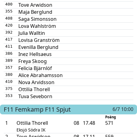
Tove Arwidson
400
Maja Berglund
355
Saga Simonsson
408
Lova Wahlström
420
Julia Walltin
392
Lovisa Granström
417
Evenilla Berglund
411
Inez Hellsaeus
386
Freya Skoog
389
Felicia Bjärnlöf
357
Alice Abrahamsson
380
Nova Arvidsson
410
Ottilia Thorell
375
Tuva Seveborn
353
F11
Femkamp F11
Spjut
6/7 10:00
Poäng
1
Ottilia Thorell
08
17.48
571
Eksjö Södra IK
2
Tove Arwidson
08
17.11
559