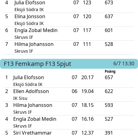
4
Julia Elofsson
07
123
673
Eksjö Södra IK
5
Elina Jonsson
07
120
637
Eksjö Södra IK
6
Engla Zobal Medin
07
117
601
Skruvs IF
7
Hilma Johansson
07
111
528
Skruvs IF
F13
Femkamp F13
Spjut
6/7 13:30
Poäng
1
Julia Elofsson
07
20.17
657
Eksjö Södra IK
2
Ellen Adolfsson
06
19.04
622
IK Sisu
3
Hilma Johansson
07
18.15
593
Skruvs IF
4
Engla Zobal Medin
07
16.16
527
Skruvs IF
5
Siri Vrethammar
07
12.37
391