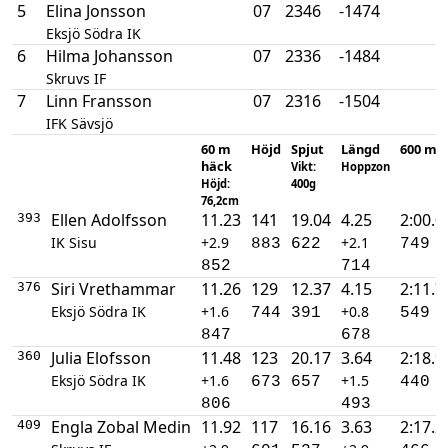
5
Elina Jonsson
07
2346
-1474
Eksjö Södra IK
6
Hilma Johansson
07
2336
-1484
Skruvs IF
7
Linn Fransson
07
2316
-1504
IFK Sävsjö
60 m
Höjd
Spjut
Längd
600 m
häck
Vikt:
Hoppzon
Höjd:
400g
76,2cm
Ellen Adolfsson
11.23
141
19.04
4.25
2:00.0
393
IK Sisu
+2.9
+2.1
883
622
749
852
714
Siri Vrethammar
11.26
129
12.37
4.15
2:11.7
376
Eksjö Södra IK
+1.6
+0.8
744
391
549
847
678
Julia Elofsson
11.48
123
20.17
3.64
2:18.9
360
Eksjö Södra IK
+1.6
+1.5
673
657
440
806
493
Engla Zobal Medin
11.92
117
16.16
3.63
2:17.2
409