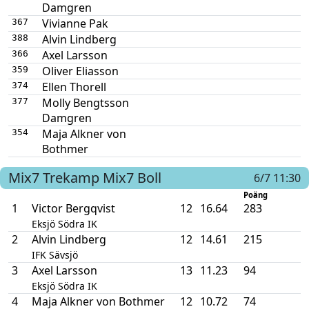
Damgren
Vivianne Pak
367
Alvin Lindberg
388
Axel Larsson
366
Oliver Eliasson
359
Ellen Thorell
374
Molly Bengtsson
377
Damgren
Maja Alkner von
354
Bothmer
Mix7
Trekamp Mix7
Boll
6/7 11:30
Poäng
1
Victor Bergqvist
12
16.64
283
Eksjö Södra IK
2
Alvin Lindberg
12
14.61
215
IFK Sävsjö
3
Axel Larsson
13
11.23
94
Eksjö Södra IK
4
Maja Alkner von Bothmer
12
10.72
74