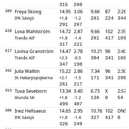
315
280
Freya Skoog
14.95
3.06
9.66
87
2:26.
389
IFK Sävsjö
+1.8
-1.2
281
224
344
291
287
Lova Wahlström
14.72
2.87
9.66
102
2:39.
420
Tranås AIF
+1.8
-1.4
281
417
189
317
221
Lovisa Granström
14.47
2.78
10.21
96
2:40.
417
Tranås AIF
+2.3
-0.5
304
341
185
347
190
Julia Walltin
15.22
2.86
7.34
96
2:30.
392
IK Hakarpspojkarna
+2.1
-1.5
171
341
290
261
217
Tuva Seveborn
13.34
3.40
6.73
X
2:57.
353
Alunda SK
+1.8
-1.2
138
0
54
499
407
Inez Hellsaeus
14.65
2.95
10.76
102
DNS
386
IFK Sävsjö
+1.8
-1.4
327
417
0
326
249