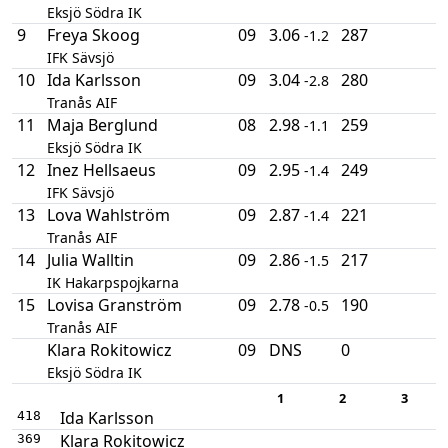
Eksjö Södra IK
9
Freya Skoog
09
3.06
287
-1.2
IFK Sävsjö
10
Ida Karlsson
09
3.04
280
-2.8
Tranås AIF
11
Maja Berglund
08
2.98
259
-1.1
Eksjö Södra IK
12
Inez Hellsaeus
09
2.95
249
-1.4
IFK Sävsjö
13
Lova Wahlström
09
2.87
221
-1.4
Tranås AIF
14
Julia Walltin
09
2.86
217
-1.5
IK Hakarpspojkarna
15
Lovisa Granström
09
2.78
190
-0.5
Tranås AIF
Klara Rokitowicz
09
DNS
0
Eksjö Södra IK
1
2
3
Ida Karlsson
418
Klara Rokitowicz
369