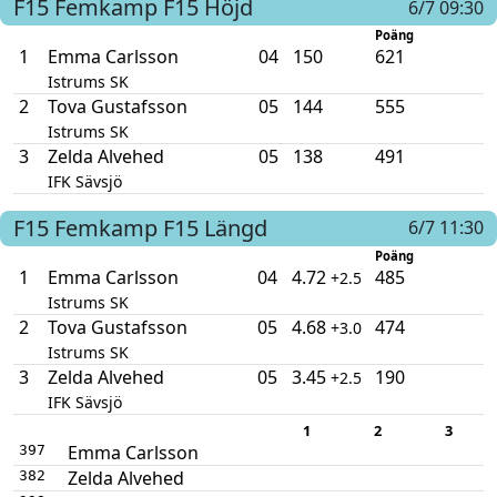
F15
Femkamp F15
Höjd
6/7 09:30
Poäng
1
Emma Carlsson
04
150
621
Istrums SK
2
Tova Gustafsson
05
144
555
Istrums SK
3
Zelda Alvehed
05
138
491
IFK Sävsjö
F15
Femkamp F15
Längd
6/7 11:30
Poäng
1
Emma Carlsson
04
4.72
485
+2.5
Istrums SK
2
Tova Gustafsson
05
4.68
474
+3.0
Istrums SK
3
Zelda Alvehed
05
3.45
190
+2.5
IFK Sävsjö
1
2
3
Emma Carlsson
397
Zelda Alvehed
382