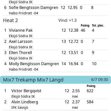
Eksjö Södra IK
6
Sofie Bengtsson Damgren
12
12.95
0
8
Habo Friidrott -04
Heat 2
Vind
: +1.3
Poäng
Tot. plac.
1
Vivianne Pak
12
12.38
46
4
Eksjö Södra IK
2
Axel Larsson
13
12.72
0
7
Eksjö Södra IK
3
Ellen Thorell
12
13.51
0
9
Eksjö Södra IK
4
Molly Bengtsson Damgren
14
16.94
0
10
Habo Friidrott -04
Mix7
Trekamp Mix7
Längd
6/7 09:30
Poäng
1
Victor Bergqvist
12
2.55
622
Eksjö Södra IK
nwi
2
Alvin Lindberg
12
2.37
584
IFK Sävsjö
nwi