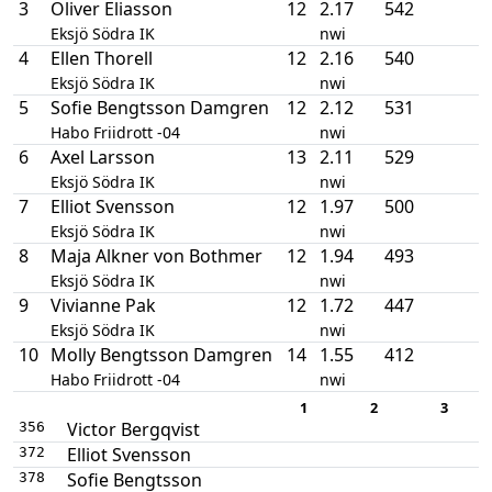
3
Oliver Eliasson
12
2.17
542
Eksjö Södra IK
nwi
4
Ellen Thorell
12
2.16
540
Eksjö Södra IK
nwi
5
Sofie Bengtsson Damgren
12
2.12
531
Habo Friidrott -04
nwi
6
Axel Larsson
13
2.11
529
Eksjö Södra IK
nwi
7
Elliot Svensson
12
1.97
500
Eksjö Södra IK
nwi
8
Maja Alkner von Bothmer
12
1.94
493
Eksjö Södra IK
nwi
9
Vivianne Pak
12
1.72
447
Eksjö Södra IK
nwi
10
Molly Bengtsson Damgren
14
1.55
412
Habo Friidrott -04
nwi
1
2
3
Victor Bergqvist
356
Elliot Svensson
372
Sofie Bengtsson
378