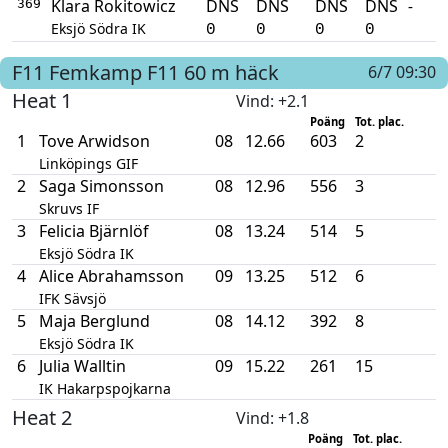
Klara Rokitowicz
DNS
DNS
DNS
DNS
-
369
Eksjö Södra IK
0
0
0
0
F11
Femkamp F11
60 m häck
6/7 09:30
Heat 1
Vind
: +2.1
Poäng
Tot. plac.
1
Tove Arwidson
08
12.66
603
2
Linköpings GIF
2
Saga Simonsson
08
12.96
556
3
Skruvs IF
3
Felicia Bjärnlöf
08
13.24
514
5
Eksjö Södra IK
4
Alice Abrahamsson
09
13.25
512
6
IFK Sävsjö
5
Maja Berglund
08
14.12
392
8
Eksjö Södra IK
6
Julia Walltin
09
15.22
261
15
IK Hakarpspojkarna
Heat 2
Vind
: +1.8
Poäng
Tot. plac.