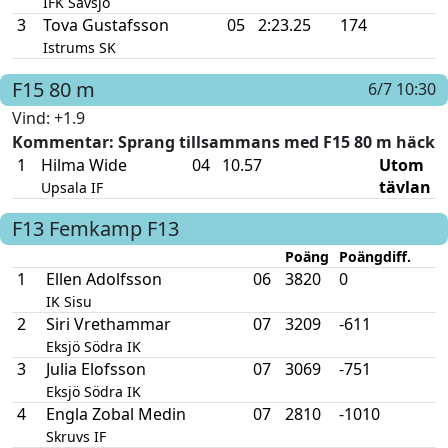
IFK Sävsjö
3
Tova Gustafsson
05
2:23.25
174
Istrums SK
F15
80 m
6/7 10:30
Vind
: +1.9
Kommentar
: Sprang tillsammans med F15 80 m häck
1
Hilma Wide
04
10.57
Utom
tävlan
Upsala IF
F13
Femkamp F13
Poäng
Poängdiff.
1
Ellen Adolfsson
06
3820
0
IK Sisu
2
Siri Vrethammar
07
3209
-611
Eksjö Södra IK
3
Julia Elofsson
07
3069
-751
Eksjö Södra IK
4
Engla Zobal Medin
07
2810
-1010
Skruvs IF