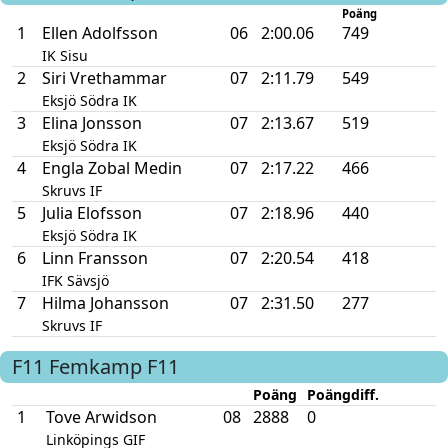
Poäng
1
Ellen Adolfsson
06
2:00.06
749
IK Sisu
2
Siri Vrethammar
07
2:11.79
549
Eksjö Södra IK
3
Elina Jonsson
07
2:13.67
519
Eksjö Södra IK
4
Engla Zobal Medin
07
2:17.22
466
Skruvs IF
5
Julia Elofsson
07
2:18.96
440
Eksjö Södra IK
6
Linn Fransson
07
2:20.54
418
IFK Sävsjö
7
Hilma Johansson
07
2:31.50
277
Skruvs IF
F11
Femkamp F11
Poäng
Poängdiff.
1
Tove Arwidson
08
2888
0
Linköpings GIF