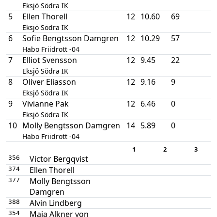
Eksjö Södra IK
5
Ellen Thorell
12
10.60
69
Eksjö Södra IK
6
Sofie Bengtsson Damgren
12
10.29
57
Habo Friidrott -04
7
Elliot Svensson
12
9.45
22
Eksjö Södra IK
8
Oliver Eliasson
12
9.16
9
Eksjö Södra IK
9
Vivianne Pak
12
6.46
0
Eksjö Södra IK
10
Molly Bengtsson Damgren
14
5.89
0
Habo Friidrott -04
1
2
3
Victor Bergqvist
356
Ellen Thorell
374
Molly Bengtsson
377
Damgren
Alvin Lindberg
388
Maja Alkner von
354