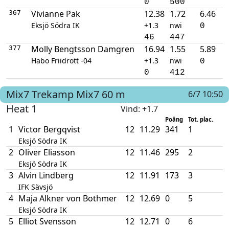
0
500
Vivianne Pak
12.38
1.72
6.46
367
Eksjö Södra IK
+1.3
nwi
0
46
447
Molly Bengtsson Damgren
16.94
1.55
5.89
377
Habo Friidrott -04
+1.3
nwi
0
0
412
Mix7
Trekamp Mix7
60 m
6/7 10:50
Heat 1
Vind
: +1.7
Poäng
Tot. plac.
1
Victor Bergqvist
12
11.29
341
1
Eksjö Södra IK
2
Oliver Eliasson
12
11.46
295
2
Eksjö Södra IK
3
Alvin Lindberg
12
11.91
173
3
IFK Sävsjö
4
Maja Alkner von Bothmer
12
12.69
0
5
Eksjö Södra IK
5
Elliot Svensson
12
12.71
0
6