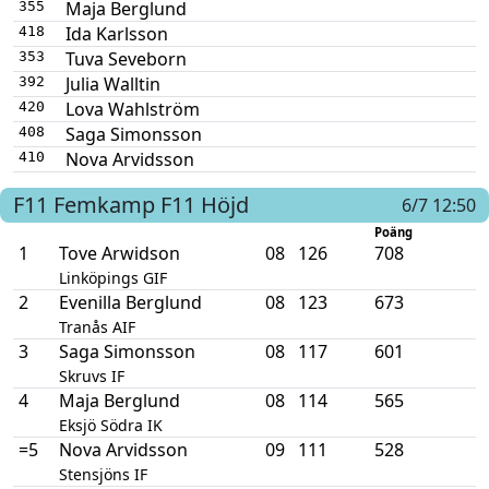
Maja Berglund
355
Ida Karlsson
418
Tuva Seveborn
353
Julia Walltin
392
Lova Wahlström
420
Saga Simonsson
408
Nova Arvidsson
410
F11
Femkamp F11
Höjd
6/7 12:50
Poäng
1
Tove Arwidson
08
126
708
Linköpings GIF
2
Evenilla Berglund
08
123
673
Tranås AIF
3
Saga Simonsson
08
117
601
Skruvs IF
4
Maja Berglund
08
114
565
Eksjö Södra IK
=5
Nova Arvidsson
09
111
528
Stensjöns IF