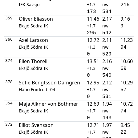
IFK Sävsjö
+1.7
nwi
215
173
584
Oliver Eliasson
11.46
2.17
9.16
359
Eksjö Södra IK
+1.7
nwi
9
295
542
Axel Larsson
12.72
2.11
11.23
366
Eksjö Södra IK
+1.3
nwi
94
0
529
Ellen Thorell
13.51
2.16
10.60
374
Eksjö Södra IK
+1.3
nwi
69
0
540
Sofie Bengtsson Damgren
12.95
2.12
10.29
378
Habo Friidrott -04
+1.7
nwi
57
0
531
Maja Alkner von Bothmer
12.69
1.94
10.72
354
Eksjö Södra IK
+1.7
nwi
74
0
493
Elliot Svensson
12.71
1.97
9.45
372
Eksjö Södra IK
+1.7
nwi
22