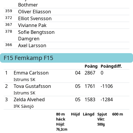
Bothmer
Oliver Eliasson
359
Elliot Svensson
372
Vivianne Pak
367
Sofie Bengtsson
378
Damgren
Axel Larsson
366
F15
Femkamp F15
Poäng
Poängdiff.
1
Emma Carlsson
04
2867
0
Istrums SK
2
Tova Gustafsson
05
1761
-1106
Istrums SK
3
Zelda Alvehed
05
1583
-1284
IFK Sävsjö
80 m
Höjd
Längd
Spjut
600 m
häck
Vikt:
Höjd:
500g
76,2cm