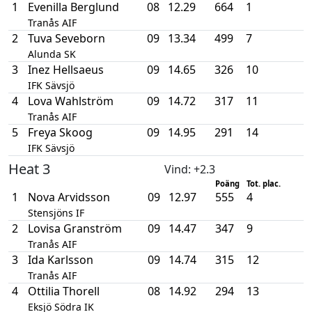
1
Evenilla Berglund
08
12.29
664
1
Tranås AIF
2
Tuva Seveborn
09
13.34
499
7
Alunda SK
3
Inez Hellsaeus
09
14.65
326
10
IFK Sävsjö
4
Lova Wahlström
09
14.72
317
11
Tranås AIF
5
Freya Skoog
09
14.95
291
14
IFK Sävsjö
Heat 3
Vind
: +2.3
Poäng
Tot. plac.
1
Nova Arvidsson
09
12.97
555
4
Stensjöns IF
2
Lovisa Granström
09
14.47
347
9
Tranås AIF
3
Ida Karlsson
09
14.74
315
12
Tranås AIF
4
Ottilia Thorell
08
14.92
294
13
Eksjö Södra IK