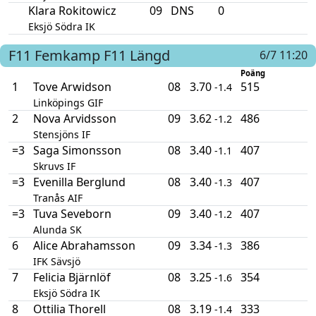
Klara Rokitowicz
09
DNS
0
Eksjö Södra IK
F11
Femkamp F11
Längd
6/7 11:20
Poäng
1
Tove Arwidson
08
3.70
515
-1.4
Linköpings GIF
2
Nova Arvidsson
09
3.62
486
-1.2
Stensjöns IF
=3
Saga Simonsson
08
3.40
407
-1.1
Skruvs IF
=3
Evenilla Berglund
08
3.40
407
-1.3
Tranås AIF
=3
Tuva Seveborn
09
3.40
407
-1.2
Alunda SK
6
Alice Abrahamsson
09
3.34
386
-1.3
IFK Sävsjö
7
Felicia Bjärnlöf
08
3.25
354
-1.6
Eksjö Södra IK
8
Ottilia Thorell
08
3.19
333
-1.4