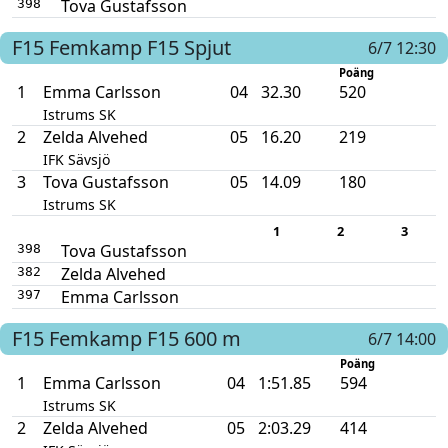
Tova Gustafsson
398
F15
Femkamp F15
Spjut
6/7 12:30
Poäng
1
Emma Carlsson
04
32.30
520
Istrums SK
2
Zelda Alvehed
05
16.20
219
IFK Sävsjö
3
Tova Gustafsson
05
14.09
180
Istrums SK
1
2
3
Tova Gustafsson
398
Zelda Alvehed
382
Emma Carlsson
397
F15
Femkamp F15
600 m
6/7 14:00
Poäng
1
Emma Carlsson
04
1:51.85
594
Istrums SK
2
Zelda Alvehed
05
2:03.29
414