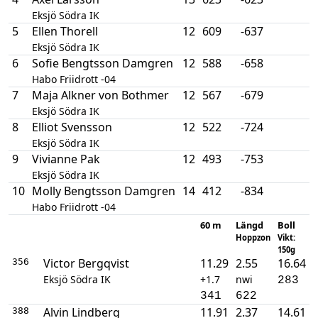
Eksjö Södra IK
5
Ellen Thorell
12
609
-637
Eksjö Södra IK
6
Sofie Bengtsson Damgren
12
588
-658
Habo Friidrott -04
7
Maja Alkner von Bothmer
12
567
-679
Eksjö Södra IK
8
Elliot Svensson
12
522
-724
Eksjö Södra IK
9
Vivianne Pak
12
493
-753
Eksjö Södra IK
10
Molly Bengtsson Damgren
14
412
-834
Habo Friidrott -04
60 m
Längd
Boll
Hoppzon
Vikt:
150g
Victor Bergqvist
11.29
2.55
16.64
356
Eksjö Södra IK
+1.7
nwi
283
341
622
Alvin Lindberg
11.91
2.37
14.61
388