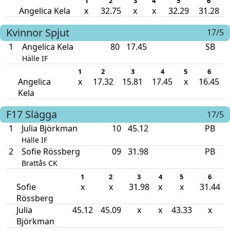
1
2
3
4
5
6
Angelica Kela
x
32.75
x
x
32.29
31.28
Kvinnor
Spjut
17/5
1
Angelica Kela
80
17.45
SB
Hälle IF
1
2
3
4
5
6
Angelica
x
17.32
15.81
17.45
x
16.45
Kela
F17
Slägga
17/5
1
Julia Björkman
10
45.12
PB
Hälle IF
2
Sofie Rössberg
09
31.98
PB
Brattås CK
1
2
3
4
5
6
Sofie
x
x
31.98
x
x
31.44
Rössberg
Julia
45.12
45.09
x
x
43.33
x
Björkman