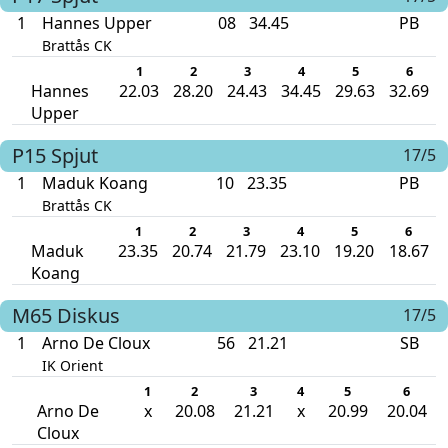
1
Hannes Upper
08
34.45
PB
Brattås CK
1
2
3
4
5
6
Hannes
22.03
28.20
24.43
34.45
29.63
32.69
Upper
P15
Spjut
17/5
1
Maduk Koang
10
23.35
PB
Brattås CK
1
2
3
4
5
6
Maduk
23.35
20.74
21.79
23.10
19.20
18.67
Koang
M65
Diskus
17/5
1
Arno De Cloux
56
21.21
SB
IK Orient
1
2
3
4
5
6
Arno De
x
20.08
21.21
x
20.99
20.04
Cloux