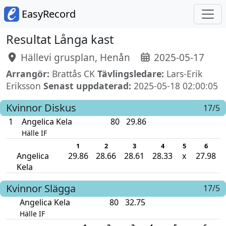
EasyRecord
Resultat Långa kast
Hällevi grusplan, Henån
2025-05-17
Arrangör:
Brattås CK
Tävlingsledare:
Lars-Erik
Eriksson
Senast uppdaterad:
2025-05-18 02:00:05
Kvinnor
Diskus
17/5
1
Angelica Kela
80
29.86
Hälle IF
1
2
3
4
5
6
Angelica
29.86
28.66
28.61
28.33
x
27.98
Kela
Kvinnor
Slägga
17/5
Angelica Kela
80
32.75
Hälle IF