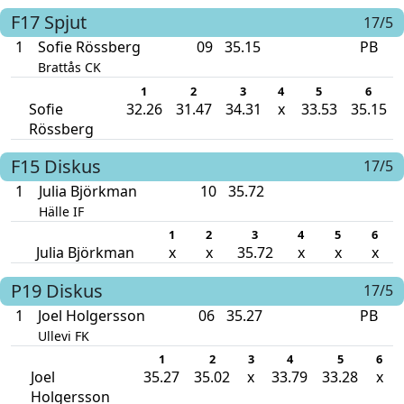
F17
Spjut
17/5
1
Sofie Rössberg
09
35.15
PB
Brattås CK
1
2
3
4
5
6
Sofie
32.26
31.47
34.31
x
33.53
35.15
Rössberg
F15
Diskus
17/5
1
Julia Björkman
10
35.72
Hälle IF
1
2
3
4
5
6
Julia Björkman
x
x
35.72
x
x
x
P19
Diskus
17/5
1
Joel Holgersson
06
35.27
PB
Ullevi FK
1
2
3
4
5
6
Joel
35.27
35.02
x
33.79
33.28
x
Holgersson