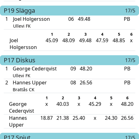
P19
Slägga
17/5
1
Joel Holgersson
06
49.48
PB
Ullevi FK
1
2
3
4
5
6
Joel
45.09
48.09
49.48
47.59
48.85
x
Holgersson
P17
Diskus
17/5
1
George Cederqvist
09
48.20
PB
Ullevi FK
2
Hannes Upper
08
26.56
PB
Brattås CK
1
2
3
4
5
6
George
x
40.03
x
45.29
x
48.20
Cederqvist
Hannes
18.87
21.38
25.40
x
24.30
26.56
Upper
P17
Spjut
17/5