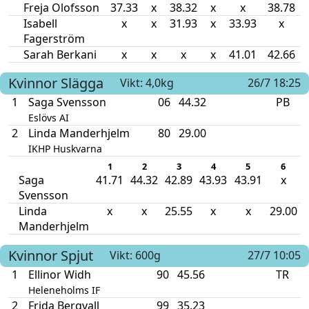
Freja Olofsson
37.33
x
38.32
x
x
38.78
Isabell
x
x
31.93
x
33.93
x
Fagerström
Sarah Berkani
x
x
x
x
41.01
42.66
Kvinnor
Slägga
Vikt: 4,0kg
26/7 18:25
1
Saga Svensson
06
44.32
PB
Eslövs AI
2
Linda Manderhjelm
80
29.00
IKHP Huskvarna
1
2
3
4
5
6
Saga
41.71
44.32
42.89
43.93
43.91
x
Svensson
Linda
x
x
25.55
x
x
29.00
Manderhjelm
Kvinnor
Spjut
Vikt: 600g
27/7 10:05
1
Ellinor Widh
90
45.56
TR
Heleneholms IF
2
Frida Bergvall
99
35.23