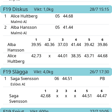
F19
Diskus
Vikt: 1,0kg
28/7 15:15
1
Alice Hultberg
05
44.68
Malmö AI
2
Alba Hansson
05
41.44
Malmö AI
1
2
3
4
5
6
Alba
39.95
40.36
37.03
41.44
39.42
39.86
Hansson
Alice
42.73
x
44.01
38.35
43.71
44.68
Hultberg
F19
Slägga
Vikt: 4,0kg
26/7 17:30
1
Saga Svensson
06
44.51
PB
Eslövs AI
1
2
3
4
5
6
Saga
42.68
x
x
x
44.51
44.47
Svensson
F19
Spjut
Vikt: 600g
27/7 10:05