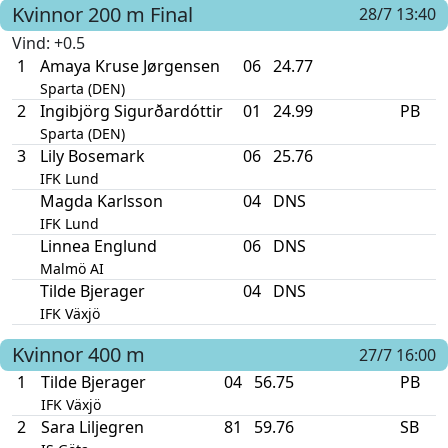
Kvinnor
200 m
Final
28/7 13:40
Vind
: +0.5
1
Amaya Kruse Jørgensen
06
24.77
Sparta (DEN)
2
Ingibjörg Sigurðardóttir
01
24.99
PB
Sparta (DEN)
3
Lily Bosemark
06
25.76
IFK Lund
Magda Karlsson
04
DNS
IFK Lund
Linnea Englund
06
DNS
Malmö AI
Tilde Bjerager
04
DNS
IFK Växjö
Kvinnor
400 m
27/7 16:00
1
Tilde Bjerager
04
56.75
PB
IFK Växjö
2
Sara Liljegren
81
59.76
SB