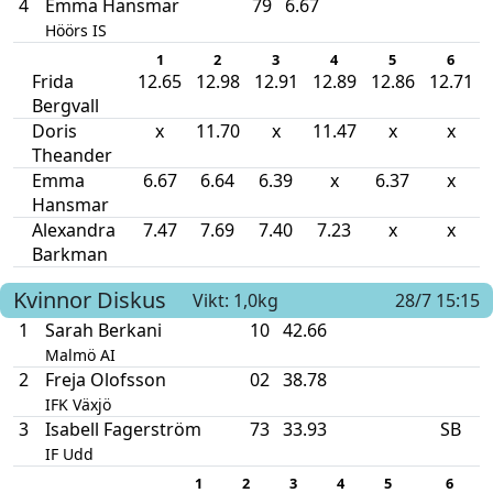
4
Emma Hansmar
79
6.67
Höörs IS
1
2
3
4
5
6
Frida
12.65
12.98
12.91
12.89
12.86
12.71
Bergvall
Doris
x
11.70
x
11.47
x
x
Theander
Emma
6.67
6.64
6.39
x
6.37
x
Hansmar
Alexandra
7.47
7.69
7.40
7.23
x
x
Barkman
Kvinnor
Diskus
Vikt: 1,0kg
28/7 15:15
1
Sarah Berkani
10
42.66
Malmö AI
2
Freja Olofsson
02
38.78
IFK Växjö
3
Isabell Fagerström
73
33.93
SB
IF Udd
1
2
3
4
5
6