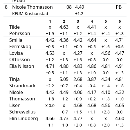
IF Udd
8
Nicole Thomasson
08
4.49
PB
KFUM Kristianstad
+1.2
1
2
3
4
5
6
Tilde
x
4.63
x
4.41
x
x
Pehrsson
+1.9
+1.1
+1.2
+1.4
+1.4
+1.8
Smilla
4.42
4.36
4.42
4.64
x
4.71
Fermskog
+0.8
+1.1
+0.9
+0.5
+1.6
+0.6
Lovisa
4.53
x
4.27
x
4.56
4.47
Ottosson
+1.2
+1.3
+1.6
+0.8
0.0
0.0
Ella Nilsson
4.71
4.80
4.83
4.86
4.81
4.91
+0.5
+1.1
+1.3
+1.0
0.0
+1.3
Tinja
x
5.05
2.68
3.87
4.34
4.81
Strandmark
+2.2
+0.7
+0.4
-0.4
+1.4
+1.8
Nicole
4.42
4.49
4.06
4.17
4.10
4.32
Thomasson
+1.8
+1.2
+0.9
+0.2
+1.8
+1.0
Lisen
x
x
4.68
4.68
4.56
4.65
0.0
Schrewelius
+0.7
+1.5
+1.1
+2.8
0.0
Elin Lindberg
4.66
4.73
4.77
x
x
4.60
+1.1
+1.0
+2.0
+0.8
+2.0
+1.3