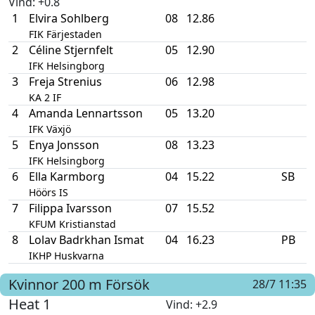
Vind
: +0.8
1
Elvira Sohlberg
08
12.86
FIK Färjestaden
2
Céline Stjernfelt
05
12.90
IFK Helsingborg
3
Freja Strenius
06
12.98
KA 2 IF
4
Amanda Lennartsson
05
13.20
IFK Växjö
5
Enya Jonsson
08
13.23
IFK Helsingborg
6
Ella Karmborg
04
15.22
SB
Höörs IS
7
Filippa Ivarsson
07
15.52
KFUM Kristianstad
8
Lolav Badrkhan Ismat
04
16.23
PB
IKHP Huskvarna
Kvinnor
200 m
Försök
28/7 11:35
Heat 1
Vind
: +2.9