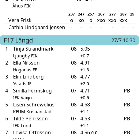
Åhus FIK
237
247
257
267
277
287
297
Vera Frisk
o
xo
o
xxo
xxo
xxx
Cathia Lindgaard Jensen
-
-
-
-
-
-
-
F17
Längd
27/7 10:30
1
Tinja Strandmark
08
5.05
Ljungby FIK
+0.7
2
Ella Nilsson
08
4.91
Höganäs FF
+1.3
3
Elin Lindberg
08
4.77
Ystads IF
+2.0
4
Smilla Fermskog
07
4.71
PB
IFK Växjö
+0.6
5
Lisen Schrewelius
08
4.68
PB
KFUM Kristianstad
+1.1
6
Tilde Pehrsson
07
4.63
PB
IFK Lund
+1.1
7
Lovisa Ottosson
08
4.56
PB
0.0