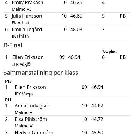
4
Emily Prakash
10
46.26
4
Malmö AI
5
Julia Hansson
10
46.65
5
PB
FK Athlet
6
Emilia Tegård
10
48.08
7
IK Finish
B-Final
Tot. plac.
1
Ellen Eriksson
09
46.94
6
PB
IFK Växjö
Sammanställning per klass
F15
1
Ellen Eriksson
09
46.94
IFK Växjö
F14
1
Anna Ludvigsen
10
44.67
Malmö AI
2
Elsa Pihlström
10
44.72
Malmö AI
3
Hedvig Götegård
10
45.50