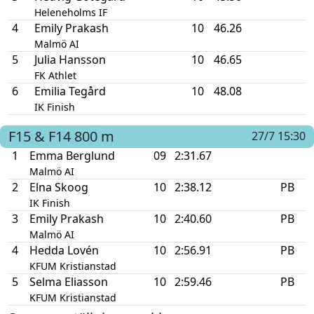
Heleneholms IF
4
Emily Prakash
10
46.26
Malmö AI
5
Julia Hansson
10
46.65
FK Athlet
6
Emilia Tegård
10
48.08
IK Finish
F15 & F14
800 m
27/7 15:30
1
Emma Berglund
09
2:31.67
Malmö AI
2
Elna Skoog
10
2:38.12
PB
IK Finish
3
Emily Prakash
10
2:40.60
PB
Malmö AI
4
Hedda Lovén
10
2:56.91
PB
KFUM Kristianstad
5
Selma Eliasson
10
2:59.46
PB
KFUM Kristianstad