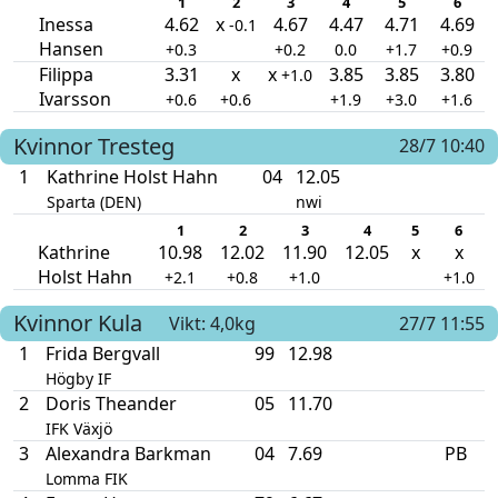
1
2
3
4
5
6
Inessa
4.62
x
4.67
4.47
4.71
4.69
-0.1
Hansen
+0.3
+0.2
0.0
+1.7
+0.9
Filippa
3.31
x
x
3.85
3.85
3.80
+1.0
Ivarsson
+0.6
+0.6
+1.9
+3.0
+1.6
Kvinnor
Tresteg
28/7 10:40
1
Kathrine Holst Hahn
04
12.05
Sparta (DEN)
nwi
1
2
3
4
5
6
Kathrine
10.98
12.02
11.90
12.05
x
x
Holst Hahn
+2.1
+0.8
+1.0
+1.0
Kvinnor
Kula
Vikt: 4,0kg
27/7 11:55
1
Frida Bergvall
99
12.98
Högby IF
2
Doris Theander
05
11.70
IFK Växjö
3
Alexandra Barkman
04
7.69
PB
Lomma FIK