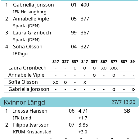
1
Gabriella Jönsson
01
400
IFK Helsingborg
2
Annabelle Viple
05
377
Sparta (DEN)
3
Laura Grønbech
99
367
Sparta (DEN)
4
Sofia Olsson
04
327
IF Rigor
317
327
337
347
357
367
377
387
394
Laura Grønbech
-
-
o
o
o
xo
xxx
Annabelle Viple
-
-
-
-
o
-
o
-
-
Sofia Olsson
xo
o
-
x
Gabriella Jönsson
-
-
-
-
-
-
o
-
x-
Kvinnor
Längd
27/7 13:20
1
Inessa Hansen
06
4.71
SB
IFK Lund
+1.7
2
Filippa Ivarsson
07
3.85
KFUM Kristianstad
+3.0