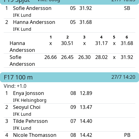
1
Sofie Andersson
05
31.92
SB
IFK Lund
2
Hanna Andersson
05
31.68
IFK Lund
1
2
3
4
5
6
Hanna
x
30.51
x
31.17
x
31.68
Andersson
Sofie
26.66
26.45
26.30
28.02
x
31.92
Andersson
F17
100 m
27/7 14:20
Vind
: +1.0
1
Enya Jonsson
08
12.89
IFK Helsingborg
2
Seoyul Choi
09
13.47
IFK Lund
3
Tilde Pehrsson
07
14.40
IFK Lund
4
Nicole Thomasson
08
14.42
PB