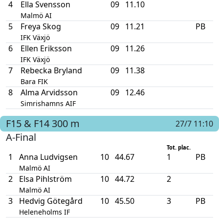
4
Ella Svensson
09
11.10
Malmö AI
5
Freya Skog
09
11.21
PB
IFK Växjö
6
Ellen Eriksson
09
11.26
IFK Växjö
7
Rebecka Bryland
09
11.38
Bara FIK
8
Alma Arvidsson
09
12.46
Simrishamns AIF
F15 & F14
300 m
27/7 11:10
A-Final
Tot. plac.
1
Anna Ludvigsen
10
44.67
1
PB
Malmö AI
2
Elsa Pihlström
10
44.72
2
Malmö AI
3
Hedvig Götegård
10
45.50
3
PB
Heleneholms IF