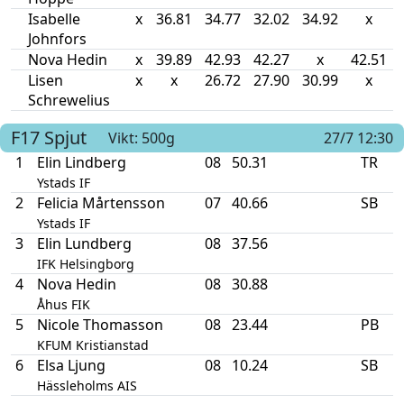
Isabelle
x
36.81
34.77
32.02
34.92
x
Johnfors
Nova Hedin
x
39.89
42.93
42.27
x
42.51
Lisen
x
x
26.72
27.90
30.99
x
Schrewelius
F17
Spjut
Vikt: 500g
27/7 12:30
1
Elin Lindberg
08
50.31
TR
Ystads IF
2
Felicia Mårtensson
07
40.66
SB
Ystads IF
3
Elin Lundberg
08
37.56
IFK Helsingborg
4
Nova Hedin
08
30.88
Åhus FIK
5
Nicole Thomasson
08
23.44
PB
KFUM Kristianstad
6
Elsa Ljung
08
10.24
SB
Hässleholms AIS