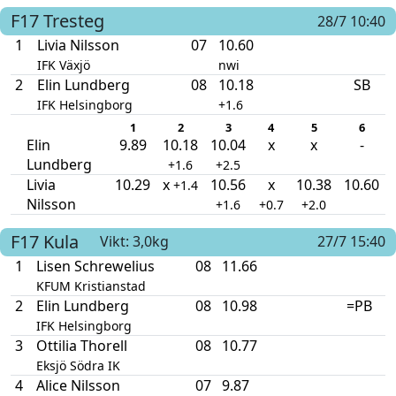
F17
Tresteg
28/7 10:40
1
Livia Nilsson
07
10.60
IFK Växjö
nwi
2
Elin Lundberg
08
10.18
SB
IFK Helsingborg
+1.6
1
2
3
4
5
6
Elin
9.89
10.18
10.04
x
x
-
Lundberg
+1.6
+2.5
Livia
10.29
x
10.56
x
10.38
10.60
+1.4
Nilsson
+1.6
+0.7
+2.0
F17
Kula
Vikt: 3,0kg
27/7 15:40
1
Lisen Schrewelius
08
11.66
KFUM Kristianstad
2
Elin Lundberg
08
10.98
=PB
IFK Helsingborg
3
Ottilia Thorell
08
10.77
Eksjö Södra IK
4
Alice Nilsson
07
9.87