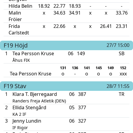
Hilda Belin
18.92
22.77
18.93
-
-
-
Malin
x
34.63
34.91
x
x
33.76
Fröier
Frida
x
22.66
x
x
26.41
23.31
Carlstedt
F19
Höjd
27/7 15:00
1
Tea Persson Kruse
06
149
SB
Åhus FIK
131
136
141
145
149
152
Tea Persson Kruse
o
-
o
o
o
xxx
F19
Stav
28/7 11:55
1
Klara T. Bjerregaard
06
387
TR
Randers Freja Atletik (DEN)
2
Ellida Stengård
05
377
KA 2 IF
3
Jenny Lundin
06
327
IF Rigor