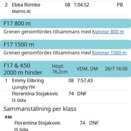
2
Ebba Römbo
08
1:04.52
PB
Malmö AI
F17
800 m
Grenen genomfördes tillsammans med
Kvinnor 800 m
F17
1500 m
Grenen genomfördes tillsammans med
Kvinnor 1500 m
F17 & K50
Höjd:
VDM, DM
26/7 16:00
2000 m hinder
76,2cm
1
Emmy Ellbring
08
7:57.43
Ljungby FIK
Florentina Stojakovic
74
DNF
IS Göta
Sammanställning per klass
K50
Florentina Stojakovic
74
DNF
IS Göta