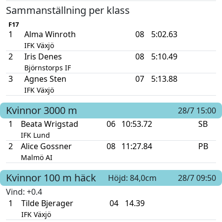
Sammanställning per klass
F17
1
Alma Winroth
08
5:02.63
IFK Växjö
2
Iris Denes
08
5:10.49
Björnstorps IF
3
Agnes Sten
07
5:13.88
IFK Växjö
Kvinnor
3000 m
28/7 15:00
1
Beata Wrigstad
06
10:53.72
SB
IFK Lund
2
Alice Gossner
08
11:27.84
PB
Malmö AI
Kvinnor
100 m häck
Höjd: 84,0cm
28/7 09:50
Vind
: +0.4
1
Tilde Bjerager
04
14.39
IFK Växjö