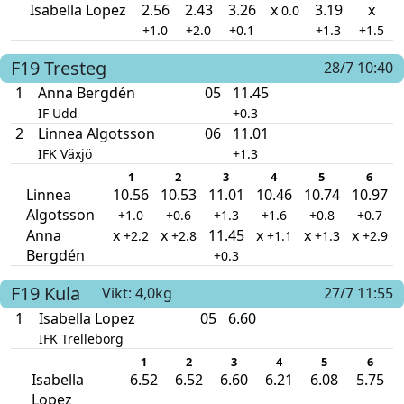
Isabella Lopez
2.56
2.43
3.26
x
3.19
x
0.0
+1.0
+2.0
+0.1
+1.3
+1.5
F19
Tresteg
28/7 10:40
1
Anna Bergdén
05
11.45
IF Udd
+0.3
2
Linnea Algotsson
06
11.01
IFK Växjö
+1.3
1
2
3
4
5
6
Linnea
10.56
10.53
11.01
10.46
10.74
10.97
Algotsson
+1.0
+0.6
+1.3
+1.6
+0.8
+0.7
Anna
x
x
11.45
x
x
x
+2.2
+2.8
+1.1
+1.3
+2.9
Bergdén
+0.3
F19
Kula
Vikt: 4,0kg
27/7 11:55
1
Isabella Lopez
05
6.60
IFK Trelleborg
1
2
3
4
5
6
Isabella
6.52
6.52
6.60
6.21
6.08
5.75
Lopez