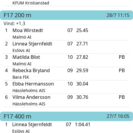
KFUM Kristianstad
F17
200 m
28/7 11:15
Vind
: +1.3
1
Moa Wirstedt
07
25.45
Malmö AI
2
Linnea Stjernfeldt
07
27.71
Eslövs AI
3
Matilda Blixt
10
27.82
PB
Malmö AI
4
Rebecka Bryland
09
29.59
PB
Bara FIK
5
Ebba Hermansson
10
30.04
Hässleholms AIS
6
Vilma Andersson
09
30.76
PB
Hässleholms AIS
F17
400 m
27/7 16:05
1
Linnea Stjernfeldt
07
1:04.41
Eslövs AI