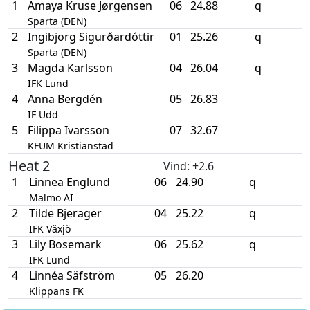
1
Amaya Kruse Jørgensen
06
24.88
q
Sparta (DEN)
2
Ingibjörg Sigurðardóttir
01
25.26
q
Sparta (DEN)
3
Magda Karlsson
04
26.04
q
IFK Lund
4
Anna Bergdén
05
26.83
IF Udd
5
Filippa Ivarsson
07
32.67
KFUM Kristianstad
Heat 2
Vind
: +2.6
1
Linnea Englund
06
24.90
q
Malmö AI
2
Tilde Bjerager
04
25.22
q
IFK Växjö
3
Lily Bosemark
06
25.62
q
IFK Lund
4
Linnéa Säfström
05
26.20
Klippans FK