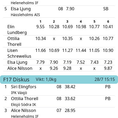
Heleneholms IF
5
Elsa Ljung
08
7.90
SB
Hässleholms AIS
1
2
3
4
5
6
Elin
9.55
10.28
10.69
10.98
10.77
10.41
Lundberg
Ottilia
10.34
x
10.35
x
10.26
10.77
Thorell
Lisen
11.66
10.69
11.27
11.44
11.05
10.90
Schrewelius
Elsa Ljung
7.79
7.90
7.19
7.52
7.43
7.23
Alice Nilsson
x
9.26
9.28
x
x
9.87
F17
Diskus
Vikt: 1,0kg
28/7 15:15
1
Siri Elingfors
08
38.42
PB
IFK Växjö
2
Ottilia Thorell
08
33.62
PB
Eksjö Södra IK
3
Alice Nilsson
07
28.95
Heleneholms IF