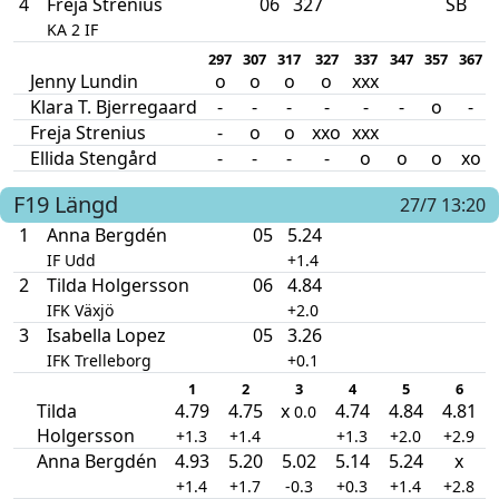
4
Freja Strenius
06
327
SB
KA 2 IF
297
307
317
327
337
347
357
367
Jenny Lundin
o
o
o
o
xxx
Klara T. Bjerregaard
-
-
-
-
-
-
o
-
Freja Strenius
-
o
o
xxo
xxx
Ellida Stengård
-
-
-
-
o
o
o
xo
F19
Längd
27/7 13:20
1
Anna Bergdén
05
5.24
IF Udd
+1.4
2
Tilda Holgersson
06
4.84
IFK Växjö
+2.0
3
Isabella Lopez
05
3.26
IFK Trelleborg
+0.1
1
2
3
4
5
6
Tilda
4.79
4.75
x
4.74
4.84
4.81
0.0
Holgersson
+1.3
+1.4
+1.3
+2.0
+2.9
Anna Bergdén
4.93
5.20
5.02
5.14
5.24
x
+1.4
+1.7
-0.3
+0.3
+1.4
+2.8