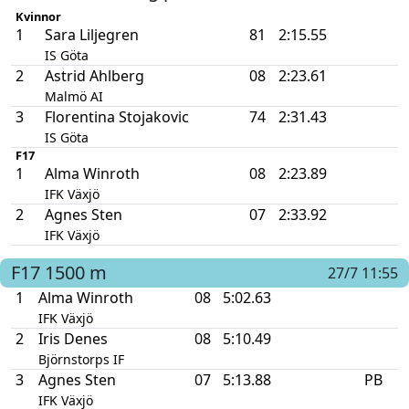
Kvinnor
1
Sara Liljegren
81
2:15.55
IS Göta
2
Astrid Ahlberg
08
2:23.61
Malmö AI
3
Florentina Stojakovic
74
2:31.43
IS Göta
F17
1
Alma Winroth
08
2:23.89
IFK Växjö
2
Agnes Sten
07
2:33.92
IFK Växjö
F17
1500 m
27/7 11:55
1
Alma Winroth
08
5:02.63
IFK Växjö
2
Iris Denes
08
5:10.49
Björnstorps IF
3
Agnes Sten
07
5:13.88
PB
IFK Växjö