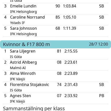
IS Göta
3
Emelie Lundin
90
1:03.84
SB
IFK Helsingborg
4
Caroline Norrsand
85
1:05.10
SB
Ystads IF
5
Sara Johnsson
68
1:11.39
SB
IFK Helsingborg
Kvinnor & F17
800 m
28/7 12:00
1
Sara Liljegren
81
2:15.55
IS Göta
2
Astrid Ahlberg
08
2:23.61
Malmö AI
3
Alma Winroth
08
2:23.89
IFK Växjö
4
Florentina Stojakovic
74
2:31.43
SB
IS Göta
5
Agnes Sten
07
2:33.92
PB
IFK Växjö
Sammanställning per klass