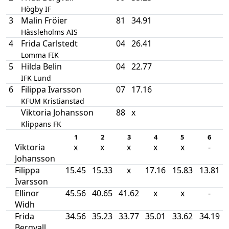
Högby IF
3
Malin Fröier
81
34.91
Hässleholms AIS
4
Frida Carlstedt
04
26.41
Lomma FIK
5
Hilda Belin
04
22.77
IFK Lund
6
Filippa Ivarsson
07
17.16
KFUM Kristianstad
Viktoria Johansson
88
x
Klippans FK
1
2
3
4
5
6
Viktoria
x
x
x
x
x
-
Johansson
Filippa
15.45
15.33
x
17.16
15.83
13.81
Ivarsson
Ellinor
45.56
40.65
41.62
x
x
-
Widh
Frida
34.56
35.23
33.77
35.01
33.62
34.19
Bergvall