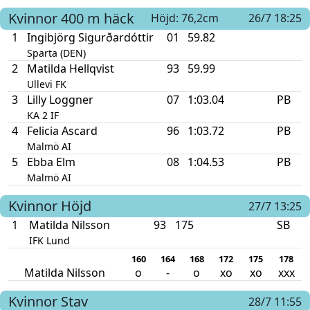
Kvinnor
400 m häck
Höjd: 76,2cm
26/7 18:25
1
Ingibjörg Sigurðardóttir
01
59.82
Sparta (DEN)
2
Matilda Hellqvist
93
59.99
Ullevi FK
3
Lilly Loggner
07
1:03.04
PB
KA 2 IF
4
Felicia Ascard
96
1:03.72
PB
Malmö AI
5
Ebba Elm
08
1:04.53
PB
Malmö AI
Kvinnor
Höjd
27/7 13:25
1
Matilda Nilsson
93
175
SB
IFK Lund
160
164
168
172
175
178
Matilda Nilsson
o
-
o
xo
xo
xxx
Kvinnor
Stav
28/7 11:55