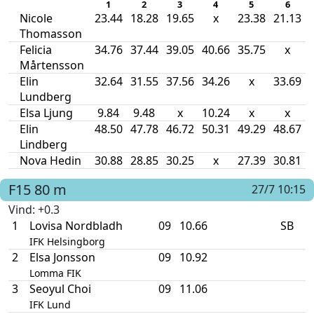
1
2
3
4
5
6
Nicole
23.44
18.28
19.65
x
23.38
21.13
Thomasson
Felicia
34.76
37.44
39.05
40.66
35.75
x
Mårtensson
Elin
32.64
31.55
37.56
34.26
x
33.69
Lundberg
Elsa Ljung
9.84
9.48
x
10.24
x
x
Elin
48.50
47.78
46.72
50.31
49.29
48.67
Lindberg
Nova Hedin
30.88
28.85
30.25
x
27.39
30.81
F15
80 m
27/7 10:15
Vind
: +0.3
1
Lovisa Nordbladh
09
10.66
SB
IFK Helsingborg
2
Elsa Jonsson
09
10.92
Lomma FIK
3
Seoyul Choi
09
11.06
IFK Lund