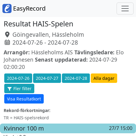
EasyRecord
Resultat HAIS-Spelen
Göingevallen, Hässleholm
2024-07-26 - 2024-07-28
Arrangör:
Hässleholms AIS
Tävlingsledare:
Elo
Johannesen
Senast uppdaterad:
2024-07-29
02:00:20
2024-07-26
2024-07-27
2024-07-28
Alla dagar
Fler filter
Visa Resultatkort
Rekord-förkortningar:
TR = HAIS-spelsrekord
Kvinnor
100 m
27/7 15:00