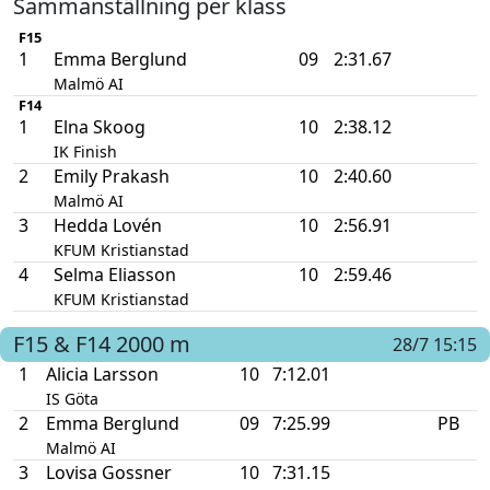
Sammanställning per klass
F15
1
Emma Berglund
09
2:31.67
Malmö AI
F14
1
Elna Skoog
10
2:38.12
IK Finish
2
Emily Prakash
10
2:40.60
Malmö AI
3
Hedda Lovén
10
2:56.91
KFUM Kristianstad
4
Selma Eliasson
10
2:59.46
KFUM Kristianstad
F15 & F14
2000 m
28/7 15:15
1
Alicia Larsson
10
7:12.01
IS Göta
2
Emma Berglund
09
7:25.99
PB
Malmö AI
3
Lovisa Gossner
10
7:31.15