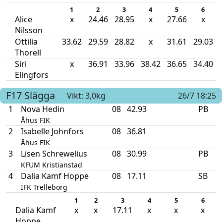
1
2
3
4
5
6
Alice
x
24.46
28.95
x
27.66
x
Nilsson
Ottilia
33.62
29.59
28.82
x
31.61
29.03
Thorell
Siri
x
36.91
33.96
38.42
36.65
34.40
Elingfors
F17
Slägga
Vikt: 3,0kg
26/7 18:25
1
Nova Hedin
08
42.93
PB
Åhus FIK
2
Isabelle Johnfors
08
36.81
Åhus FIK
3
Lisen Schrewelius
08
30.99
PB
KFUM Kristianstad
4
Dalia Kamf Hoppe
08
17.11
SB
IFK Trelleborg
1
2
3
4
5
6
Dalia Kamf
x
x
17.11
x
x
x
Hoppe