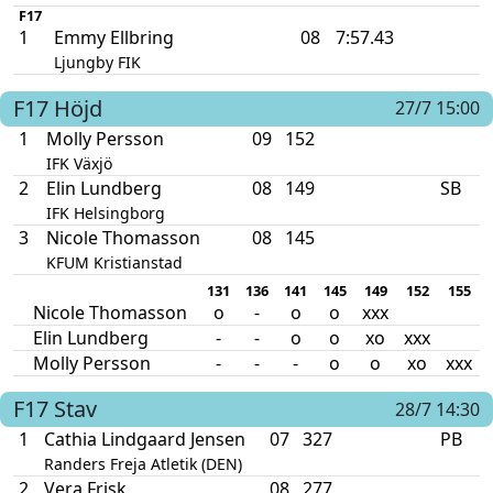
F17
1
Emmy Ellbring
08
7:57.43
Ljungby FIK
F17
Höjd
27/7 15:00
1
Molly Persson
09
152
IFK Växjö
2
Elin Lundberg
08
149
SB
IFK Helsingborg
3
Nicole Thomasson
08
145
KFUM Kristianstad
131
136
141
145
149
152
155
Nicole Thomasson
o
-
o
o
xxx
Elin Lundberg
-
-
o
o
xo
xxx
Molly Persson
-
-
-
o
o
xo
xxx
F17
Stav
28/7 14:30
1
Cathia Lindgaard Jensen
07
327
PB
Randers Freja Atletik (DEN)
2
Vera Frisk
08
277