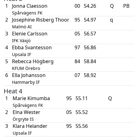
1
Jonna Claesson
00
54.26
Q
PB
Spårvägens FK
2
Josephine Risberg Thoor
95
54.97
q
Malmö AI
3
Elenie Carlsson
05
56.57
IFK Växjö
4
Ebba Svantesson
97
56.86
Upsala IF
5
Rebecca Högberg
84
58.84
KFUM Örebro
6
Ella Johansson
07
58.92
Hammarby IF
Heat 4
1
Marie Kimumba
95
55.11
Q
Spårvägens FK
2
Elna Wester
05
55.52
Örgryte IS
3
Klara Helander
95
55.56
Upsala IF