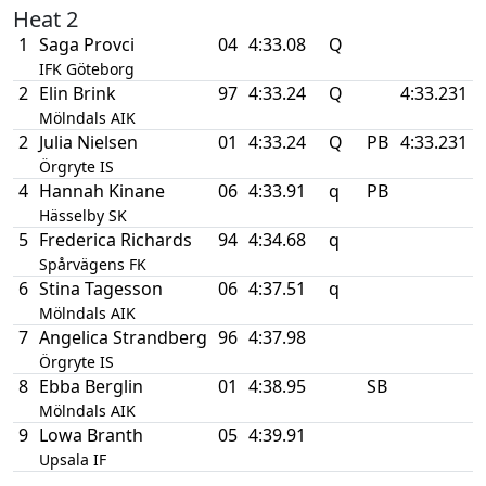
Heat 2
1
Saga Provci
04
4:33.08
Q
IFK Göteborg
2
Elin Brink
97
4:33.24
Q
4:33.231
Mölndals AIK
2
Julia Nielsen
01
4:33.24
Q
PB
4:33.231
Örgryte IS
4
Hannah Kinane
06
4:33.91
q
PB
Hässelby SK
5
Frederica Richards
94
4:34.68
q
Spårvägens FK
6
Stina Tagesson
06
4:37.51
q
Mölndals AIK
7
Angelica Strandberg
96
4:37.98
Örgryte IS
8
Ebba Berglin
01
4:38.95
SB
Mölndals AIK
9
Lowa Branth
05
4:39.91
Upsala IF