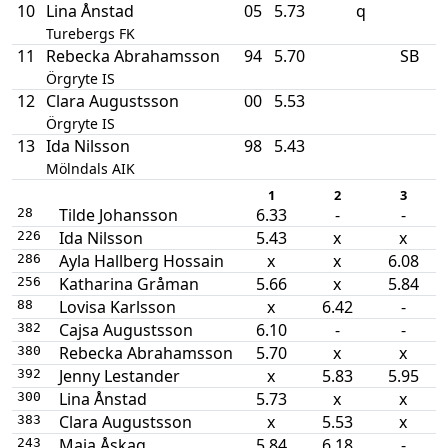
10
Lina Ånstad
05
5.73
q
Turebergs FK
11
Rebecka Abrahamsson
94
5.70
SB
Örgryte IS
12
Clara Augustsson
00
5.53
Örgryte IS
13
Ida Nilsson
98
5.43
Mölndals AIK
1
2
3
Tilde Johansson
6.33
-
-
28
Ida Nilsson
5.43
x
x
226
Ayla Hallberg Hossain
x
x
6.08
286
Katharina Gråman
5.66
x
5.84
256
Lovisa Karlsson
x
6.42
-
88
Cajsa Augustsson
6.10
-
-
382
Rebecka Abrahamsson
5.70
x
x
380
Jenny Lestander
x
5.83
5.95
392
Lina Ånstad
5.73
x
x
300
Clara Augustsson
x
5.53
x
383
Maja Åskag
5.84
6.18
-
243