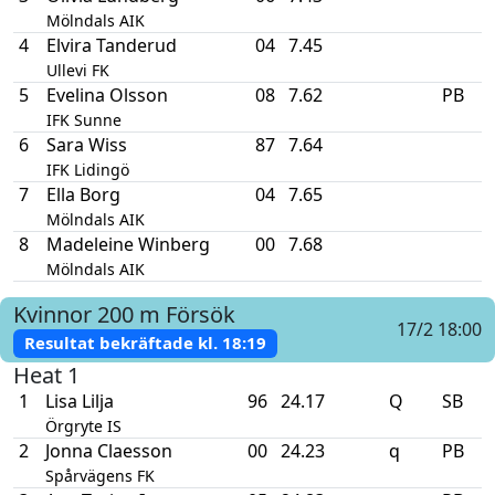
Mölndals AIK
4
Elvira Tanderud
04
7.45
Ullevi FK
5
Evelina Olsson
08
7.62
PB
IFK Sunne
6
Sara Wiss
87
7.64
IFK Lidingö
7
Ella Borg
04
7.65
Mölndals AIK
8
Madeleine Winberg
00
7.68
Mölndals AIK
Kvinnor
200 m
Försök
17/2 18:00
Resultat bekräftade kl.
18:19
Heat 1
1
Lisa Lilja
96
24.17
Q
SB
Örgryte IS
2
Jonna Claesson
00
24.23
q
PB
Spårvägens FK