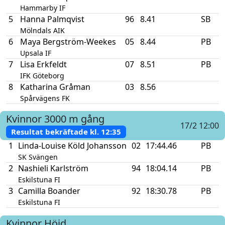
Hammarby IF
5
Hanna Palmqvist
96
8.41
SB
Mölndals AIK
6
Maya Bergström-Weekes
05
8.44
PB
Upsala IF
7
Lisa Erkfeldt
07
8.51
PB
IFK Göteborg
8
Katharina Gråman
03
8.56
Spårvägens FK
Kvinnor
3000 m gång
17/2 12:00
Resultat bekräftade kl.
12:35
1
Linda-Louise Köld Johansson
02
17:44.46
PB
SK Svängen
2
Nashieli Karlström
94
18:04.14
PB
Eskilstuna FI
3
Camilla Boander
92
18:30.78
PB
Eskilstuna FI
Kvinnor
Höjd