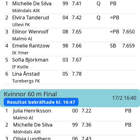
1
Michelle De Silva
99
7.41
Q
PB
Mölndals AIK
2
Elvira Tanderud
04
7.42
Q
=PB
Ullevi FK
3
Ellinor Wennolf
08
7.65
=PB
7.650
Malmö AI
4
Emelie Rantzow
98
7.66
SB
7.659
IK Ymer
5
Sofia Björkman
03
7.67
IF Kville
6
Lina Ånstad
05
7.78
Turebergs FK
Kvinnor
60 m
Final
17/2 16:40
Resultat bekräftade kl.
16:47
1
Julia Henriksson
00
7.22
PB
Malmö AI
2
Michelle De Silva
99
7.36
PB
Mölndals AIK
3
Olivia Lundberg
06
7.43