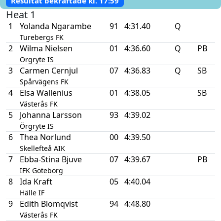
Resultat bekräftade kl.
17:59
Heat 1
1
Yolanda Ngarambe
91
4:31.40
Q
Turebergs FK
2
Wilma Nielsen
01
4:36.60
Q
PB
Örgryte IS
3
Carmen Cernjul
07
4:36.83
Q
SB
Spårvägens FK
4
Elsa Wallenius
01
4:38.05
SB
Västerås FK
5
Johanna Larsson
93
4:39.02
Örgryte IS
6
Thea Norlund
00
4:39.50
Skellefteå AIK
7
Ebba-Stina Bjuve
07
4:39.67
PB
IFK Göteborg
8
Ida Kraft
05
4:40.04
Hälle IF
9
Edith Blomqvist
94
4:48.80
Västerås FK