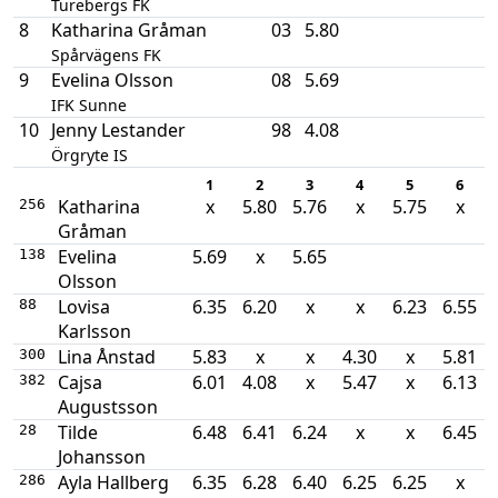
Turebergs FK
8
Katharina Gråman
03
5.80
Spårvägens FK
9
Evelina Olsson
08
5.69
IFK Sunne
10
Jenny Lestander
98
4.08
Örgryte IS
1
2
3
4
5
6
Katharina
x
5.80
5.76
x
5.75
x
256
Gråman
Evelina
5.69
x
5.65
138
Olsson
Lovisa
6.35
6.20
x
x
6.23
6.55
88
Karlsson
Lina Ånstad
5.83
x
x
4.30
x
5.81
300
Cajsa
6.01
4.08
x
5.47
x
6.13
382
Augustsson
Tilde
6.48
6.41
6.24
x
x
6.45
28
Johansson
Ayla Hallberg
6.35
6.28
6.40
6.25
6.25
x
286