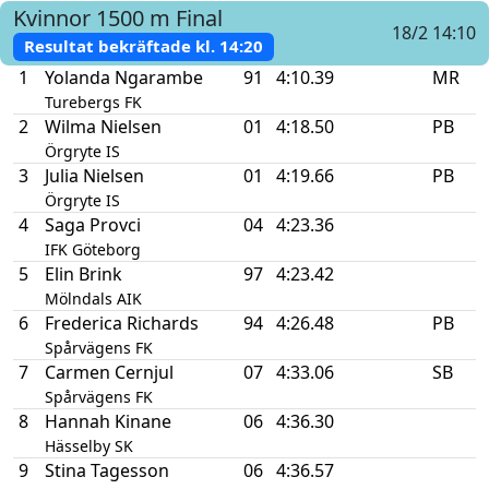
Kvinnor
1500 m
Final
18/2 14:10
Resultat bekräftade kl.
14:20
1
Yolanda Ngarambe
91
4:10.39
MR
Turebergs FK
2
Wilma Nielsen
01
4:18.50
PB
Örgryte IS
3
Julia Nielsen
01
4:19.66
PB
Örgryte IS
4
Saga Provci
04
4:23.36
IFK Göteborg
5
Elin Brink
97
4:23.42
Mölndals AIK
6
Frederica Richards
94
4:26.48
PB
Spårvägens FK
7
Carmen Cernjul
07
4:33.06
SB
Spårvägens FK
8
Hannah Kinane
06
4:36.30
Hässelby SK
9
Stina Tagesson
06
4:36.57