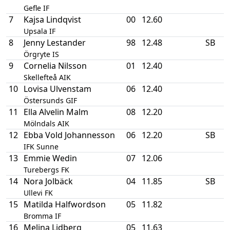
Gefle IF
7
Kajsa Lindqvist
00
12.60
Upsala IF
8
Jenny Lestander
98
12.48
SB
Örgryte IS
9
Cornelia Nilsson
01
12.40
Skellefteå AIK
10
Lovisa Ulvenstam
06
12.40
Östersunds GIF
11
Ella Alvelin Malm
08
12.20
Mölndals AIK
12
Ebba Vold Johannesson
06
12.20
SB
IFK Sunne
13
Emmie Wedin
07
12.06
Turebergs FK
14
Nora Jolbäck
04
11.85
SB
Ullevi FK
15
Matilda Halfwordson
05
11.82
Bromma IF
16
Melina Lidberg
05
11.63