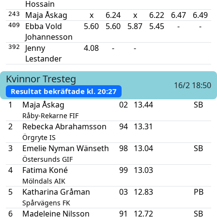
Hossain
Maja Åskag
x
6.24
x
6.22
6.47
6.49
243
Ebba Vold
5.60
5.60
5.87
5.45
-
-
409
Johannesson
Jenny
4.08
-
-
392
Lestander
Kvinnor
Tresteg
16/2 18:50
Resultat bekräftade kl.
20:27
1
Maja Åskag
02
13.44
SB
Råby-Rekarne FIF
2
Rebecka Abrahamsson
94
13.31
Örgryte IS
3
Emelie Nyman Wänseth
98
13.04
SB
Östersunds GIF
4
Fatima Koné
99
13.03
Mölndals AIK
5
Katharina Gråman
03
12.83
PB
Spårvägens FK
6
Madeleine Nilsson
91
12.72
SB