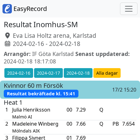
EasyRecord
Resultat Inomhus-SM
Eva Lisa Holtz arena, Karlstad
2024-02-16 - 2024-02-18
Arrangör:
IF Göta Karlstad
Senast uppdaterad:
2024-02-18 18:17:08
2024-02-16
2024-02-17
2024-02-18
Alla dagar
Kvinnor
60 m
Försök
17/2 15:20
Resultat bekräftade kl.
15:41
Heat 1
1
Julia Henriksson
00
7.29
Q
Malmö AI
2
Madeleine Winberg
00
7.66
Q
PB
7.654
Mölndals AIK
3
Filippa Sivnert
01
7.69