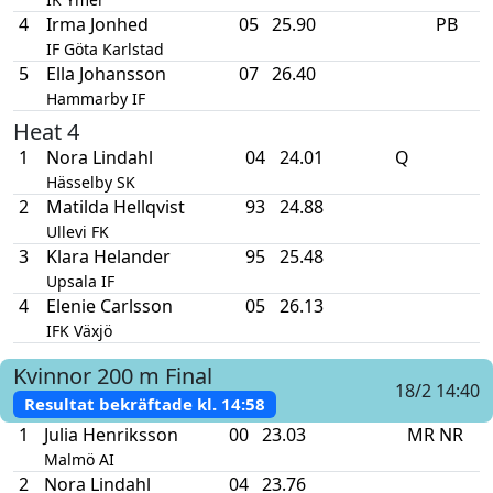
4
Irma Jonhed
05
25.90
PB
IF Göta Karlstad
5
Ella Johansson
07
26.40
Hammarby IF
Heat 4
1
Nora Lindahl
04
24.01
Q
Hässelby SK
2
Matilda Hellqvist
93
24.88
Ullevi FK
3
Klara Helander
95
25.48
Upsala IF
4
Elenie Carlsson
05
26.13
IFK Växjö
Kvinnor
200 m
Final
18/2 14:40
Resultat bekräftade kl.
14:58
1
Julia Henriksson
00
23.03
MR NR
Malmö AI
2
Nora Lindahl
04
23.76