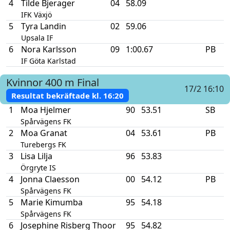
4
Tilde Bjerager
04
58.09
IFK Växjö
5
Tyra Landin
02
59.06
Upsala IF
6
Nora Karlsson
09
1:00.67
PB
IF Göta Karlstad
Kvinnor
400 m
Final
17/2 16:10
Resultat bekräftade kl.
16:20
1
Moa Hjelmer
90
53.51
SB
Spårvägens FK
2
Moa Granat
04
53.61
PB
Turebergs FK
3
Lisa Lilja
96
53.83
Örgryte IS
4
Jonna Claesson
00
54.12
PB
Spårvägens FK
5
Marie Kimumba
95
54.18
Spårvägens FK
6
Josephine Risberg Thoor
95
54.82