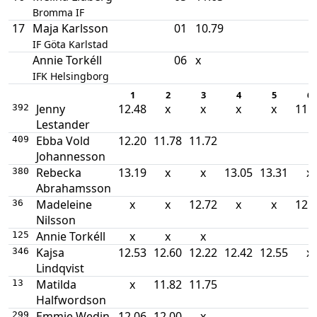
Bromma IF
17
Maja Karlsson
01
10.79
IF Göta Karlstad
Annie Torkéll
06
x
IFK Helsingborg
1
2
3
4
5
6
Jenny
12.48
x
x
x
x
11.
392
Lestander
Ebba Vold
12.20
11.78
11.72
409
Johannesson
Rebecka
13.19
x
x
13.05
13.31
x
380
Abrahamsson
Madeleine
x
x
12.72
x
x
12.
36
Nilsson
Annie Torkéll
x
x
x
125
Kajsa
12.53
12.60
12.22
12.42
12.55
x
346
Lindqvist
Matilda
x
11.82
11.75
13
Halfwordson
Emmie Wedin
12.06
12.00
x
299