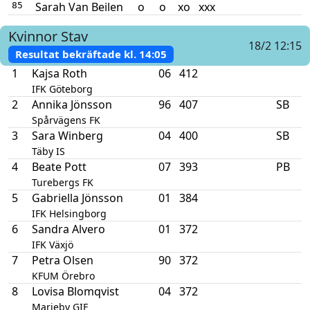
Sarah Van Beilen
o
o
xo
xxx
85
Kvinnor
Stav
18/2 12:15
Resultat bekräftade kl.
14:05
1
Kajsa Roth
06
412
IFK Göteborg
2
Annika Jönsson
96
407
SB
Spårvägens FK
3
Sara Winberg
04
400
SB
Täby IS
4
Beate Pott
07
393
PB
Turebergs FK
5
Gabriella Jönsson
01
384
IFK Helsingborg
6
Sandra Alvero
01
372
IFK Växjö
7
Petra Olsen
90
372
KFUM Örebro
8
Lovisa Blomqvist
04
372
Marieby GIF