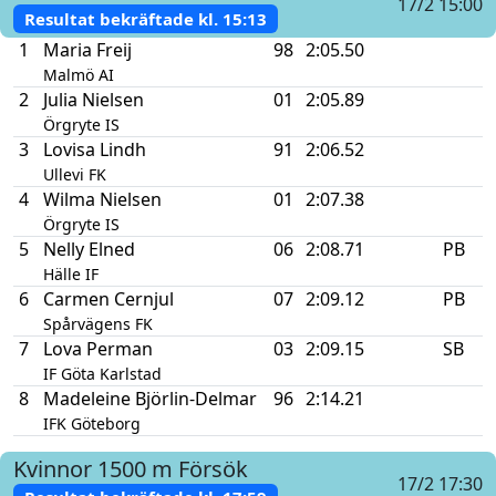
17/2 15:00
Resultat bekräftade kl.
15:13
1
Maria Freij
98
2:05.50
Malmö AI
2
Julia Nielsen
01
2:05.89
Örgryte IS
3
Lovisa Lindh
91
2:06.52
Ullevi FK
4
Wilma Nielsen
01
2:07.38
Örgryte IS
5
Nelly Elned
06
2:08.71
PB
Hälle IF
6
Carmen Cernjul
07
2:09.12
PB
Spårvägens FK
7
Lova Perman
03
2:09.15
SB
IF Göta Karlstad
8
Madeleine Björlin-Delmar
96
2:14.21
IFK Göteborg
Kvinnor
1500 m
Försök
17/2 17:30