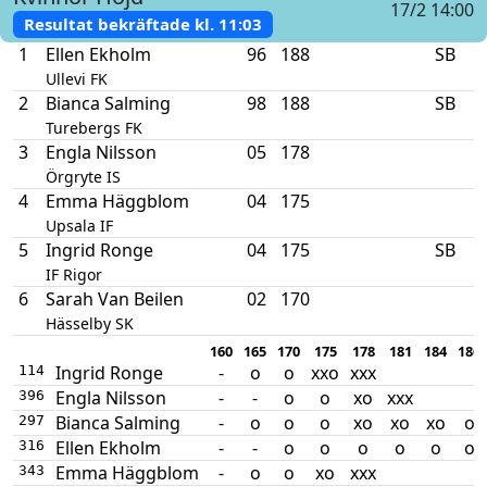
17/2 14:00
Resultat bekräftade kl.
11:03
1
Ellen Ekholm
96
188
SB
Ullevi FK
2
Bianca Salming
98
188
SB
Turebergs FK
3
Engla Nilsson
05
178
Örgryte IS
4
Emma Häggblom
04
175
Upsala IF
5
Ingrid Ronge
04
175
SB
IF Rigor
6
Sarah Van Beilen
02
170
Hässelby SK
160
165
170
175
178
181
184
186
Ingrid Ronge
-
o
o
xxo
xxx
114
Engla Nilsson
-
-
o
o
xo
xxx
396
Bianca Salming
-
o
o
o
xo
xo
xo
o
297
Ellen Ekholm
-
-
o
o
o
o
o
o
316
Emma Häggblom
-
o
o
xo
xxx
343