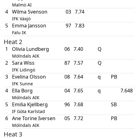
Malmö AI
4
Wilma Svenson
03
7.74
IFK Växjö
5
Emma Jansson
97
7.83
Falu IK
Heat 2
1
Olivia Lundberg
06
7.40
Q
Mölndals AIK
2
Sara Wiss
87
7.57
Q
IFK Lidingö
3
Evelina Olsson
08
7.64
q
PB
IFK Sunne
4
Ella Borg
04
7.65
q
7.648
Mölndals AIK
5
Emilia Kjellberg
96
7.68
SB
IF Göta Karlstad
6
Ane Torine Iversen
05
7.72
PB
Mölndals AIK
Heat 3