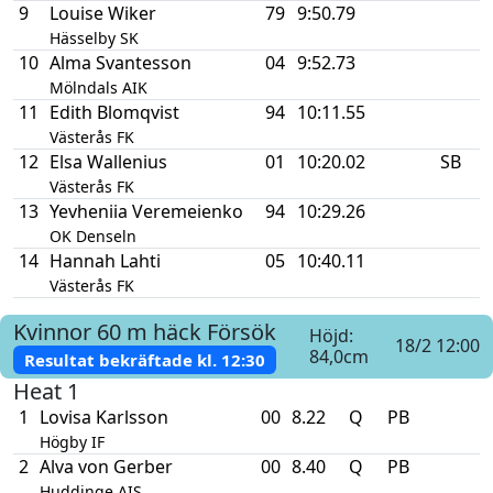
9
Louise Wiker
79
9:50.79
Hässelby SK
10
Alma Svantesson
04
9:52.73
Mölndals AIK
11
Edith Blomqvist
94
10:11.55
Västerås FK
12
Elsa Wallenius
01
10:20.02
SB
Västerås FK
13
Yevheniia Veremeienko
94
10:29.26
OK Denseln
14
Hannah Lahti
05
10:40.11
Västerås FK
Kvinnor
60 m häck
Försök
Höjd:
18/2 12:00
84,0cm
Resultat bekräftade kl.
12:30
Heat 1
1
Lovisa Karlsson
00
8.22
Q
PB
Högby IF
2
Alva von Gerber
00
8.40
Q
PB
Huddinge AIS