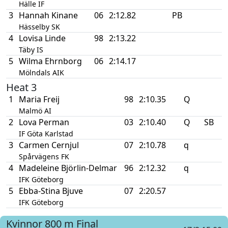
Hälle IF
3
Hannah Kinane
06
2:12.82
PB
Hässelby SK
4
Lovisa Linde
98
2:13.22
Täby IS
5
Wilma Ehrnborg
06
2:14.17
Mölndals AIK
Heat 3
1
Maria Freij
98
2:10.35
Q
Malmö AI
2
Lova Perman
03
2:10.40
Q
SB
IF Göta Karlstad
3
Carmen Cernjul
07
2:10.78
q
Spårvägens FK
4
Madeleine Björlin-Delmar
96
2:12.32
q
IFK Göteborg
5
Ebba-Stina Bjuve
07
2:20.57
IFK Göteborg
Kvinnor
800 m
Final