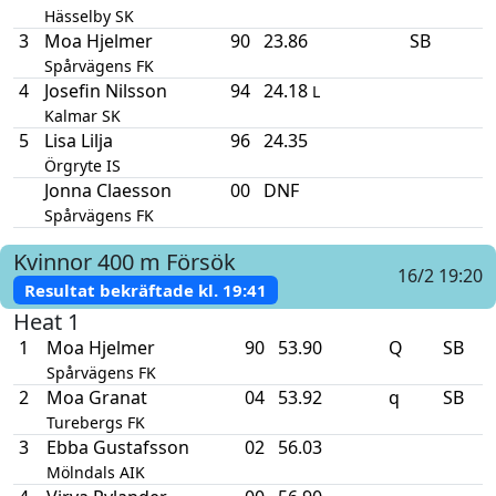
Hässelby SK
3
Moa Hjelmer
90
23.86
SB
Spårvägens FK
4
Josefin Nilsson
94
24.18
L
Kalmar SK
5
Lisa Lilja
96
24.35
Örgryte IS
Jonna Claesson
00
DNF
Spårvägens FK
Kvinnor
400 m
Försök
16/2 19:20
Resultat bekräftade kl.
19:41
Heat 1
1
Moa Hjelmer
90
53.90
Q
SB
Spårvägens FK
2
Moa Granat
04
53.92
q
SB
Turebergs FK
3
Ebba Gustafsson
02
56.03
Mölndals AIK