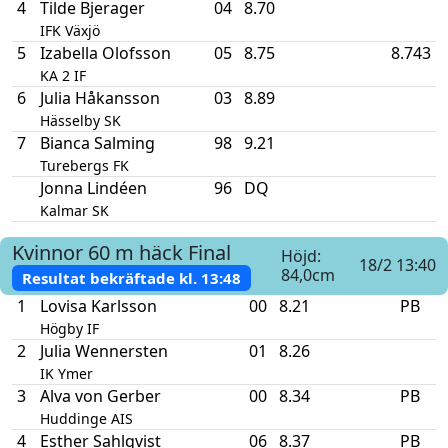
4
Tilde Bjerager
04
8.70
IFK Växjö
5
Izabella Olofsson
05
8.75
8.743
KA 2 IF
6
Julia Håkansson
03
8.89
Hässelby SK
7
Bianca Salming
98
9.21
Turebergs FK
Jonna Lindéen
96
DQ
Kalmar SK
Kvinnor
60 m häck
Final
Höjd:
18/2 13:40
84,0cm
Resultat bekräftade kl.
13:48
1
Lovisa Karlsson
00
8.21
PB
Högby IF
2
Julia Wennersten
01
8.26
IK Ymer
3
Alva von Gerber
00
8.34
PB
Huddinge AIS
4
Esther Sahlqvist
06
8.37
PB