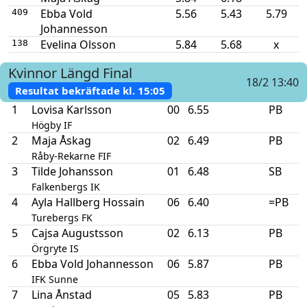
Ebba Vold
5.56
5.43
5.79
409
Johannesson
Evelina Olsson
5.84
5.68
x
138
Kvinnor
Längd
Final
18/2 13:40
Resultat bekräftade kl.
15:05
1
Lovisa Karlsson
00
6.55
PB
Högby IF
2
Maja Åskag
02
6.49
PB
Råby-Rekarne FIF
3
Tilde Johansson
01
6.48
SB
Falkenbergs IK
4
Ayla Hallberg Hossain
06
6.40
=PB
Turebergs FK
5
Cajsa Augustsson
02
6.13
PB
Örgryte IS
6
Ebba Vold Johannesson
06
5.87
PB
IFK Sunne
7
Lina Ånstad
05
5.83
PB