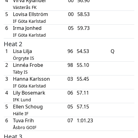
4
Virva Rylander
00
56.90
Västerås FK
5
Lovisa Ellström
00
58.53
IF Göta Karlstad
6
Irma Jonhed
05
59.73
IF Göta Karlstad
Heat 2
1
Lisa Lilja
96
54.53
Q
Örgryte IS
2
Linnéa Frobe
98
55.10
Täby IS
3
Hanna Karlsson
03
55.45
IF Göta Karlstad
4
Lily Bosemark
06
57.11
IFK Lund
5
Ellen Schoug
05
57.15
Hälle IF
6
Tuva Frih
07
1:01.23
Åsbro GOIF
Heat 3