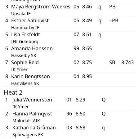
3
Maya Bergström-Weekes
05
8.46
q
PB
Upsala IF
4
Esther Sahlqvist
06
8.49
q
=PB
Hammarby IF
5
Lisa Erkfeldt
07
8.61
q
IFK Göteborg
6
Amanda Hansson
99
8.65
Hässelby SK
7
Sophie Reid
02
8.75
SB
8.743
IK Ymer
8
Karin Bengtsson
04
8.95
Hanvikens SK
Heat 2
1
Julia Wennersten
01
8.29
Q
IK Ymer
2
Hanna Palmqvist
96
8.50
Q
Mölndals AIK
3
Katharina Gråman
03
8.58
q
Spårvägens FK