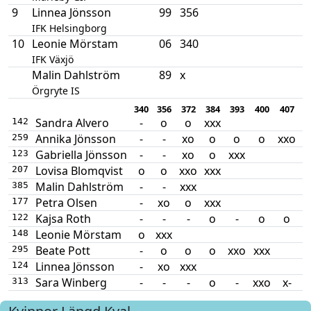
9
Linnea Jönsson
99
356
IFK Helsingborg
10
Leonie Mörstam
06
340
IFK Växjö
Malin Dahlström
89
x
Örgryte IS
340
356
372
384
393
400
407
4
Sandra Alvero
-
o
o
xxx
142
Annika Jönsson
-
-
xo
o
o
o
xxo
x
259
Gabriella Jönsson
-
-
xo
o
xxx
123
Lovisa Blomqvist
o
o
xxo
xxx
207
Malin Dahlström
-
-
xxx
385
Petra Olsen
-
xo
o
xxx
177
Kajsa Roth
-
-
-
o
-
o
o
122
Leonie Mörstam
o
xxx
148
Beate Pott
-
o
o
o
xxo
xxx
295
Linnea Jönsson
-
xo
xxx
124
Sara Winberg
-
-
-
o
-
xxo
x-
x
313