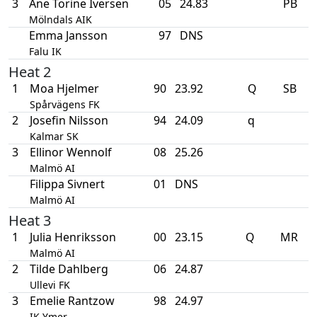
3
Ane Torine Iversen
05
24.83
PB
Mölndals AIK
Emma Jansson
97
DNS
Falu IK
Heat 2
1
Moa Hjelmer
90
23.92
Q
SB
Spårvägens FK
2
Josefin Nilsson
94
24.09
q
Kalmar SK
3
Ellinor Wennolf
08
25.26
Malmö AI
Filippa Sivnert
01
DNS
Malmö AI
Heat 3
1
Julia Henriksson
00
23.15
Q
MR
Malmö AI
2
Tilde Dahlberg
06
24.87
Ullevi FK
3
Emelie Rantzow
98
24.97
IK Ymer