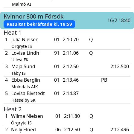
Malmö AI
Kvinnor
800 m
Försök
16/2 18:40
Resultat bekräftade kl.
18:59
Heat 1
1
Julia Nielsen
01
2:10.70
Q
Örgryte IS
2
Lovisa Lindh
91
2:11.06
Q
Ullevi FK
3
Maja Sund
01
2:12.50
2:12.500
Täby IS
4
Ebba Berglin
01
2:13.46
PB
Mölndals AIK
5
Lovisa Bivstedt
01
2:14.87
Hässelby SK
Heat 2
1
Wilma Nielsen
01
2:11.80
Q
Örgryte IS
2
Nelly Elned
06
2:12.50
Q
2:12.496