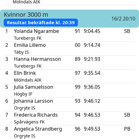
Mölndals AIK
Kvinnor
3000 m
16/2 20:10
Resultat bekräftade kl.
20:39
1
Yolanda Ngarambe
91
9:04.45
SB
Turebergs FK
2
Emilia Lillemo
00
9:14.74
Täby IS
3
Hanna Hermansson
89
9:21.93
Turebergs FK
4
Elin Brink
97
9:35.54
Mölndals AIK
5
Julia Samuelsson
99
9:36.05
Högby IF
6
Johanna Larsson
93
9:46.12
Örgryte IS
7
Frederica Richards
94
9:46.53
SB
Spårvägens FK
8
Angelica Strandberg
96
9:49.53
PB
Örgryte IS