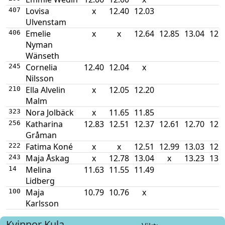
Lovisa
x
12.40
12.03
407
Ulvenstam
Emelie
x
x
12.64
12.85
13.04
12.
406
Nyman
Wänseth
Cornelia
12.40
12.04
x
245
Nilsson
Ella Alvelin
x
12.05
12.20
210
Malm
Nora Jolbäck
x
11.65
11.85
323
Katharina
12.83
12.51
12.37
12.61
12.70
12.
256
Gråman
Fatima Koné
x
x
12.51
12.99
13.03
12.
222
Maja Åskag
x
12.78
13.04
x
13.23
13.
243
Melina
11.63
11.55
11.49
14
Lidberg
Maja
10.79
10.76
x
100
Karlsson
Kvinnor
Kula