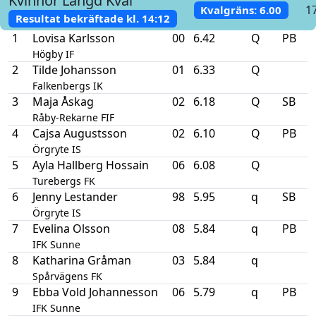
Kvinnor
Längd
Kval
1
Kvalgräns
: 6.00
Resultat bekräftade kl.
14:12
1
Lovisa Karlsson
00
6.42
Q
PB
Högby IF
2
Tilde Johansson
01
6.33
Q
Falkenbergs IK
3
Maja Åskag
02
6.18
Q
SB
Råby-Rekarne FIF
4
Cajsa Augustsson
02
6.10
Q
PB
Örgryte IS
5
Ayla Hallberg Hossain
06
6.08
Q
Turebergs FK
6
Jenny Lestander
98
5.95
q
SB
Örgryte IS
7
Evelina Olsson
08
5.84
q
PB
IFK Sunne
8
Katharina Gråman
03
5.84
q
Spårvägens FK
9
Ebba Vold Johannesson
06
5.79
q
PB
IFK Sunne