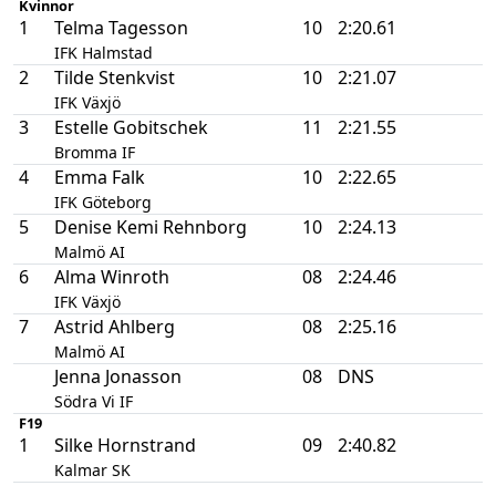
Kvinnor
1
Telma Tagesson
10
2:20.61
IFK Halmstad
2
Tilde Stenkvist
10
2:21.07
IFK Växjö
3
Estelle Gobitschek
11
2:21.55
Bromma IF
4
Emma Falk
10
2:22.65
IFK Göteborg
5
Denise Kemi Rehnborg
10
2:24.13
Malmö AI
6
Alma Winroth
08
2:24.46
IFK Växjö
7
Astrid Ahlberg
08
2:25.16
Malmö AI
Jenna Jonasson
08
DNS
Södra Vi IF
F19
1
Silke Hornstrand
09
2:40.82
Kalmar SK