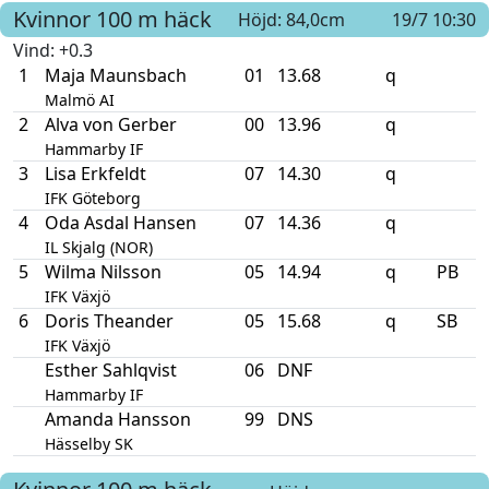
Kvinnor
100 m häck
Höjd: 84,0cm
19/7 10:30
Vind
: +0.3
1
Maja Maunsbach
01
13.68
q
Malmö AI
2
Alva von Gerber
00
13.96
q
Hammarby IF
3
Lisa Erkfeldt
07
14.30
q
IFK Göteborg
4
Oda Asdal Hansen
07
14.36
q
IL Skjalg (NOR)
5
Wilma Nilsson
05
14.94
q
PB
IFK Växjö
6
Doris Theander
05
15.68
q
SB
IFK Växjö
Esther Sahlqvist
06
DNF
Hammarby IF
Amanda Hansson
99
DNS
Hässelby SK