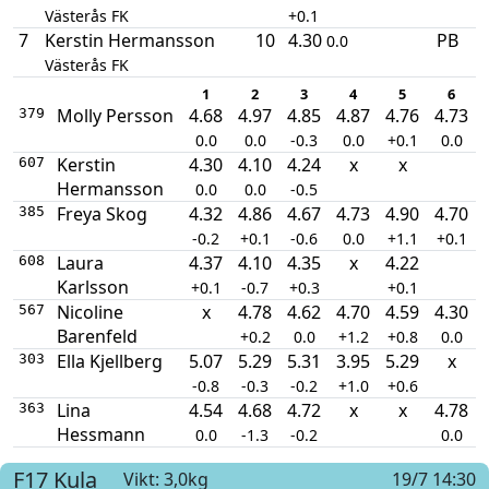
Västerås FK
+0.1
7
Kerstin Hermansson
10
4.30
PB
0.0
Västerås FK
1
2
3
4
5
6
Molly Persson
4.68
4.97
4.85
4.87
4.76
4.73
379
0.0
0.0
-0.3
0.0
+0.1
0.0
Kerstin
4.30
4.10
4.24
x
x
607
Hermansson
0.0
0.0
-0.5
Freya Skog
4.32
4.86
4.67
4.73
4.90
4.70
385
-0.2
+0.1
-0.6
0.0
+1.1
+0.1
Laura
4.37
4.10
4.35
x
4.22
608
Karlsson
+0.1
-0.7
+0.3
+0.1
Nicoline
x
4.78
4.62
4.70
4.59
4.30
567
Barenfeld
+0.2
0.0
+1.2
+0.8
0.0
Ella Kjellberg
5.07
5.29
5.31
3.95
5.29
x
303
-0.8
-0.3
-0.2
+1.0
+0.6
Lina
4.54
4.68
4.72
x
x
4.78
363
Hessmann
0.0
-1.3
-0.2
0.0
F17
Kula
Vikt: 3,0kg
19/7 14:30