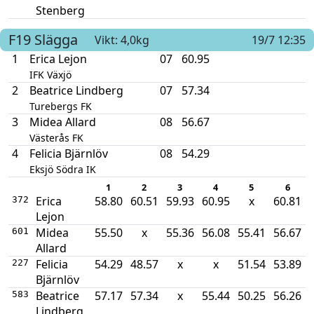
Stenberg
F19
Slägga
Vikt: 4,0kg
19/7 12:35
1
Erica Lejon
07
60.95
IFK Växjö
2
Beatrice Lindberg
07
57.34
Turebergs FK
3
Midea Allard
08
56.67
Västerås FK
4
Felicia Bjärnlöv
08
54.29
Eksjö Södra IK
1
2
3
4
5
6
Erica
58.80
60.51
59.93
60.95
x
60.81
372
Lejon
Midea
55.50
x
55.36
56.08
55.41
56.67
601
Allard
Felicia
54.29
48.57
x
x
51.54
53.89
227
Bjärnlöv
Beatrice
57.17
57.34
x
55.44
50.25
56.26
583
Lindberg