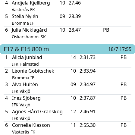
4
Andjela Kjellberg
10
27.46
Västerås FK
5
Stella Nylén
09
28.39
Bromma IF
6
Julia Nicklagård
10
28.47
PB
Oskarshamns SK
F17 & F15
800 m
18/7 17:55
1
Alicia Junblad
14
2:31.73
PB
IFK Halmstad
2
Léonie Gobitschek
10
2:33.94
Bromma IF
3
Alva Hultén
09
2:34.97
PB
IFK Växjö
4
Inez Sjöberg
10
2:37.87
PB
IFK Växjö
5
Agnes Hård Granskog
12
2:46.91
IFK Växjö
6
Cornelia Klasson
11
2:55.30
PB
Västerås FK