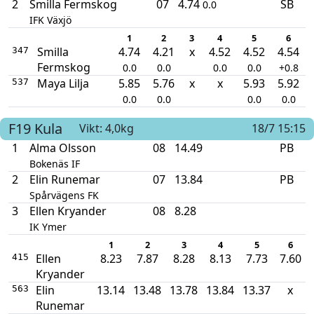
2
Smilla Fermskog
07
4.74
SB
0.0
IFK Växjö
1
2
3
4
5
6
Smilla
4.74
4.21
x
4.52
4.52
4.54
347
Fermskog
0.0
0.0
0.0
0.0
+0.8
Maya Lilja
5.85
5.76
x
x
5.93
5.92
537
0.0
0.0
0.0
0.0
F19
Kula
Vikt: 4,0kg
18/7 15:15
1
Alma Olsson
08
14.49
PB
Bokenäs IF
2
Elin Runemar
07
13.84
PB
Spårvägens FK
3
Ellen Kryander
08
8.28
IK Ymer
1
2
3
4
5
6
Ellen
8.23
7.87
8.28
8.13
7.73
7.60
415
Kryander
Elin
13.14
13.48
13.78
13.84
13.37
x
563
Runemar