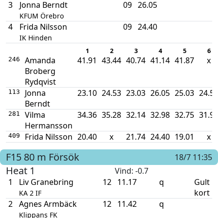
3
Jonna Berndt
09
26.05
KFUM Örebro
4
Frida Nilsson
09
24.40
IK Hinden
1
2
3
4
5
6
Amanda
41.91
43.44
40.74
41.14
41.87
x
246
Broberg
Rydqvist
Jonna
23.10
24.53
23.03
26.05
25.03
24.5
113
Berndt
Vilma
34.36
35.28
32.14
32.98
32.75
31.9
281
Hermansson
Frida Nilsson
20.40
x
21.74
24.40
19.01
x
409
F15
80 m
Försök
18/7 11:35
Heat 1
Vind
: -0.7
1
Liv Granebring
12
11.17
q
Gult
kort
KA 2 IF
2
Agnes Armbäck
12
11.42
q
Klippans FK