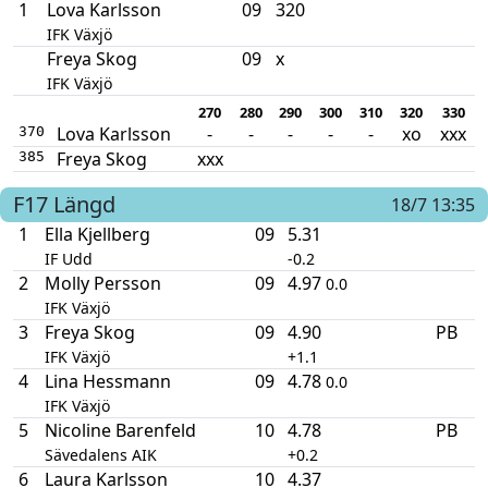
1
Lova Karlsson
09
320
IFK Växjö
Freya Skog
09
x
IFK Växjö
270
280
290
300
310
320
330
Lova Karlsson
-
-
-
-
-
xo
xxx
370
Freya Skog
xxx
385
F17
Längd
18/7 13:35
1
Ella Kjellberg
09
5.31
IF Udd
-0.2
2
Molly Persson
09
4.97
0.0
IFK Växjö
3
Freya Skog
09
4.90
PB
IFK Växjö
+1.1
4
Lina Hessmann
09
4.78
0.0
IFK Växjö
5
Nicoline Barenfeld
10
4.78
PB
Sävedalens AIK
+0.2
6
Laura Karlsson
10
4.37