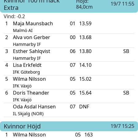
Kvinnor
100 m häck
Höjd:
19/7 11:55
Extra
84,0cm
Vind
: -0.2
1
Maja Maunsbach
01
13.59
Malmö AI
2
Alva von Gerber
00
13.68
Hammarby IF
3
Esther Sahlqvist
06
13.80
SB
Hammarby IF
4
Lisa Erkfeldt
07
14.10
IFK Göteborg
5
Wilma Nilsson
05
15.02
IFK Växjö
6
Doris Theander
05
15.64
SB
IFK Växjö
Oda Asdal Hansen
07
DNF
IL Skjalg (NOR)
Kvinnor
Höjd
19/7 15:25
1
Wilma Nilsson
05
163