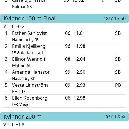
Kalmar SK
Kvinnor
100 m
Final
18/7 15:50
Vind
: +0.2
1
Esther Sahlqvist
06
11.81
SB
Hammarby IF
2
Emilia Kjellberg
96
11.98
IF Göta Karlstad
3
Ellinor Wennolf
08
12.04
SB
Malmö AI
4
Amanda Hansson
99
12.50
SB
Hässelby SK
5
Vesta Lindström
09
12.93
PB
KA 2 IF
6
Ellen Rosenberg
06
12.98
IFK Växjö
Kvinnor
200 m
19/7 12:55
Vind
: +1.3