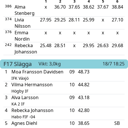
1
2
3
4
5
6
Alma
x
36.70
37.65
38.62
37.67
38.84
386
Stenberg
Livia
27.95
29.25
28.11
25.99
x
27.10
374
Nilsson
Emma
x
x
x
x
x
x
376
Nordin
Rebecka
25.48
28.51
x
29.95
26.63
29.68
242
Johansson
F17
Slägga
Vikt: 3,0kg
18/7 18:25
1
Moa Fransson Davidsen
09
48.73
IFK Växjö
2
Vilma Hermansson
10
44.82
Högby IF
3
Alva Larsson
09
43.18
KA 2 IF
4
Rebecka Johansson
10
42.80
Habo FIF -04
5
Agnes Diehl
10
38.65
SB