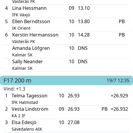
Västerås FK
4
Lina Hessmann
09
13.10
IFK Växjö
5
Ellen Berndtsson
10
13.80
PB
IK Orient
6
Kerstin Hermansson
10
14.28
PB
Västerås FK
Amanda Löfgren
10
DNS
Kalmar SK
Sally Neander
10
DNS
Kalmar SK
F17
200 m
19/7 12:35
Vind
: +1.3
1
Telma Tagesson
10
26.93
=26.929
IFK Halmstad
2
Vesta Lindström
09
26.93
PB
=26.932
KA 2 IF
3
Elsa Edesjö
10
27.08
Sävedalens AIK