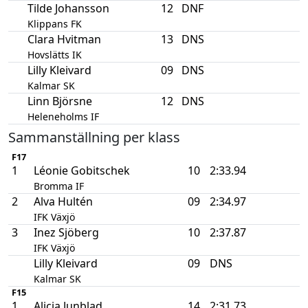
Tilde Johansson
12
DNF
Klippans FK
Clara Hvitman
13
DNS
Hovslätts IK
Lilly Kleivard
09
DNS
Kalmar SK
Linn Björsne
12
DNS
Heleneholms IF
Sammanställning per klass
F17
1
Léonie Gobitschek
10
2:33.94
Bromma IF
2
Alva Hultén
09
2:34.97
IFK Växjö
3
Inez Sjöberg
10
2:37.87
IFK Växjö
Lilly Kleivard
09
DNS
Kalmar SK
F15
1
Alicia Junblad
14
2:31.73