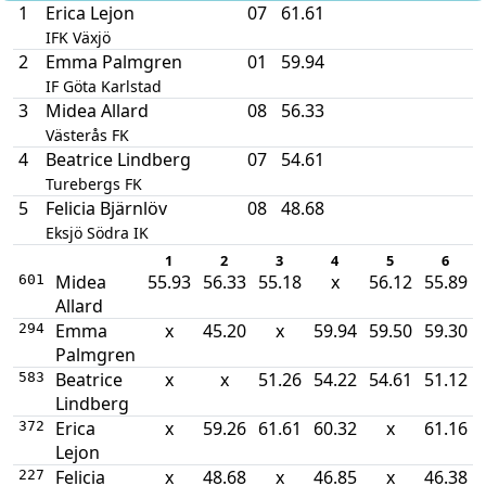
1
Erica Lejon
07
61.61
IFK Växjö
2
Emma Palmgren
01
59.94
IF Göta Karlstad
3
Midea Allard
08
56.33
Västerås FK
4
Beatrice Lindberg
07
54.61
Turebergs FK
5
Felicia Bjärnlöv
08
48.68
Eksjö Södra IK
1
2
3
4
5
6
Midea
55.93
56.33
55.18
x
56.12
55.89
601
Allard
Emma
x
45.20
x
59.94
59.50
59.30
294
Palmgren
Beatrice
x
x
51.26
54.22
54.61
51.12
583
Lindberg
Erica
x
59.26
61.61
60.32
x
61.16
372
Lejon
Felicia
x
48.68
x
46.85
x
46.38
227