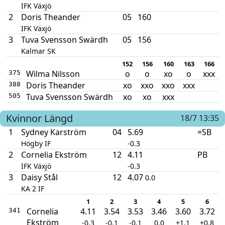
IFK Växjö
2
Doris Theander
05
160
IFK Växjö
3
Tuva Svensson Swärdh
05
156
Kalmar SK
152
156
160
163
166
Wilma Nilsson
o
o
xo
o
xxx
375
Doris Theander
xo
xxo
xxo
xxx
388
Tuva Svensson Swärdh
xo
xo
xxx
505
Kvinnor
Längd
18/7 13:35
1
Sydney Karström
04
5.69
=SB
Högby IF
-0.3
2
Cornelia Ekström
12
4.11
PB
IFK Växjö
-0.3
3
Daisy Stål
12
4.07
0.0
KA 2 IF
1
2
3
4
5
6
Cornelia
4.11
3.54
3.53
3.46
3.60
3.72
341
Ekström
-0.3
-0.1
-0.1
0.0
+1.1
+0.8