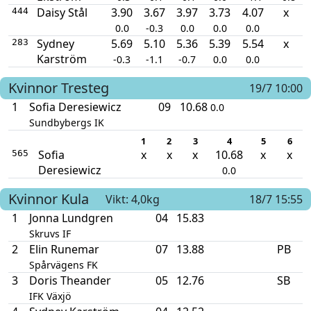
Daisy Stål
3.90
3.67
3.97
3.73
4.07
x
444
0.0
-0.3
0.0
0.0
0.0
Sydney
5.69
5.10
5.36
5.39
5.54
x
283
Karström
-0.3
-1.1
-0.7
0.0
0.0
Kvinnor
Tresteg
19/7 10:00
1
Sofia Deresiewicz
09
10.68
0.0
Sundbybergs IK
1
2
3
4
5
6
Sofia
x
x
x
10.68
x
x
565
Deresiewicz
0.0
Kvinnor
Kula
Vikt: 4,0kg
18/7 15:55
1
Jonna Lundgren
04
15.83
Skruvs IF
2
Elin Runemar
07
13.88
PB
Spårvägens FK
3
Doris Theander
05
12.76
SB
IFK Växjö