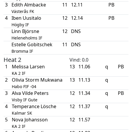
3
Edith Almbacke
11
12.11
PB
Västerås FK
4
Iben Uusitalo
12
12.14
PB
Högby IF
Linn Björsne
12
DNS
Heleneholms IF
Estelle Gobitschek
11
DNS
Bromma IF
Heat 2
Vind
: 0.0
1
Melissa Larsen
13
11.06
q
PB
KA 2 IF
2
Olivia Storm Mukwana
13
11.13
q
Habo FIF -04
3
Alva Vilde Peters
12
11.34
q
PB
Visby IF Gute
4
Temperance Lösche
12
11.37
q
Kalmar SK
5
Nova Johansson
12
11.57
KA 2 IF