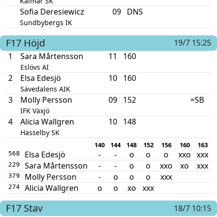
Kalmar SK
Sofia Deresiewicz
09
DNS
Sundbybergs IK
F17
Höjd
19/7 15:25
1
Sara Mårtensson
11
160
Eslövs AI
2
Elsa Edesjö
10
160
Sävedalens AIK
3
Molly Persson
09
152
=SB
IFK Växjö
4
Alicia Wallgren
10
148
Hässelby SK
140
144
148
152
156
160
163
Elsa Edesjö
-
-
o
o
o
xxo
xxx
568
Sara Mårtensson
-
-
o
o
xxo
xo
xxx
229
Molly Persson
-
o
o
o
xxx
379
Alicia Wallgren
o
o
xo
xxx
274
F17
Stav
18/7 10:15