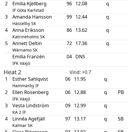
2
Emilia Kjellberg
96
12.08
q
IF Göta Karlstad
3
Amanda Hansson
99
12.44
q
Hässelby SK
4
Anna Eriksson
86
13.62
q
Katrineholms SK
5
Annett Deltin
72
17.36
q
Wärnamo SK
Emilia Franzén
04
DNS
IFK Växjö
Heat 2
Vind
: +0.7
1
Esther Sahlqvist
06
11.95
q
Hammarby IF
2
Ellen Rosenberg
06
12.88
q
PB
IFK Växjö
3
Vesta Lindström
09
12.99
q
KA 2 IF
4
Linnéa Agefjäll
97
13.17
q
SB
Kalmar SK
5
Clara Björnsson
03
13.92
q
SB