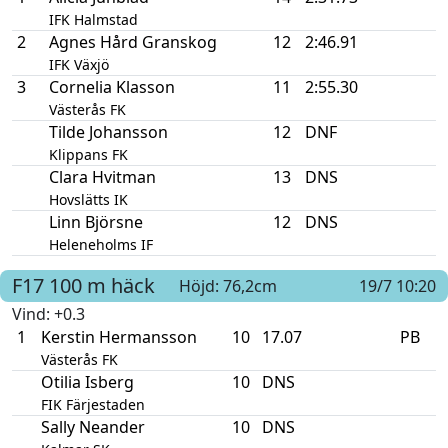
IFK Halmstad
2
Agnes Hård Granskog
12
2:46.91
IFK Växjö
3
Cornelia Klasson
11
2:55.30
Västerås FK
Tilde Johansson
12
DNF
Klippans FK
Clara Hvitman
13
DNS
Hovslätts IK
Linn Björsne
12
DNS
Heleneholms IF
F17
100 m häck
Höjd: 76,2cm
19/7 10:20
Vind
: +0.3
1
Kerstin Hermansson
10
17.07
PB
Västerås FK
Otilia Isberg
10
DNS
FIK Färjestaden
Sally Neander
10
DNS