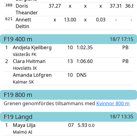
Doris
37.27
x
x
x
37.31
36.8
388
Theander
Annett
x
13.00
x
0.03
-
-
621
Deltin
F19
400 m
18/7 17:15
1
Andjela Kjellberg
10
1:02.35
PB
Västerås FK
2
Clara Hvitman
13
1:06.60
PB
Hovslätts IK
Amanda Löfgren
10
DNS
Kalmar SK
F19
800 m
Grenen genomfördes tillsammans med
Kvinnor 800 m
F19
Längd
18/7 13:35
1
Maya Lilja
07
5.93
0.0
Malmö AI