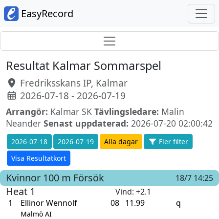
EasyRecord
Resultat Kalmar Sommarspel
Fredriksskans IP, Kalmar
2026-07-18 - 2026-07-19
Arrangör:
Kalmar SK
Tävlingsledare:
Malin
Neander
Senast uppdaterad:
2026-07-20 02:00:42
2026-07-18
2026-07-19
Alla dagar
Fler filter
Visa Resultatkort
Kvinnor
100 m
Försök
18/7 14:25
Heat 1
Vind
: +2.1
1
Ellinor Wennolf
08
11.99
q
Malmö AI