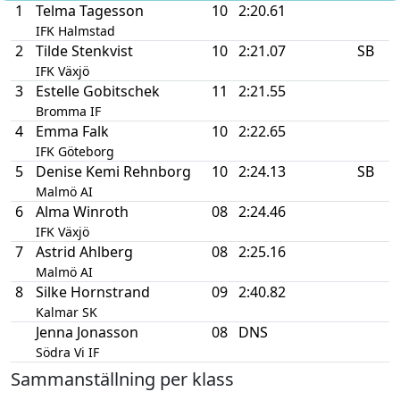
1
Telma Tagesson
10
2:20.61
IFK Halmstad
2
Tilde Stenkvist
10
2:21.07
SB
IFK Växjö
3
Estelle Gobitschek
11
2:21.55
Bromma IF
4
Emma Falk
10
2:22.65
IFK Göteborg
5
Denise Kemi Rehnborg
10
2:24.13
SB
Malmö AI
6
Alma Winroth
08
2:24.46
IFK Växjö
7
Astrid Ahlberg
08
2:25.16
Malmö AI
8
Silke Hornstrand
09
2:40.82
Kalmar SK
Jenna Jonasson
08
DNS
Södra Vi IF
Sammanställning per klass