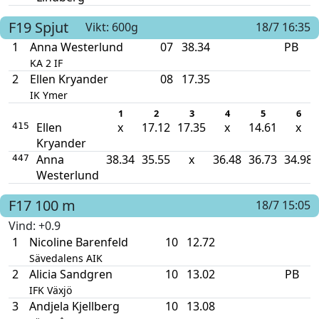
F19
Spjut
Vikt: 600g
18/7 16:35
1
Anna Westerlund
07
38.34
PB
KA 2 IF
2
Ellen Kryander
08
17.35
IK Ymer
1
2
3
4
5
6
Ellen
x
17.12
17.35
x
14.61
x
415
Kryander
Anna
38.34
35.55
x
36.48
36.73
34.98
447
Westerlund
F17
100 m
18/7 15:05
Vind
: +0.9
1
Nicoline Barenfeld
10
12.72
Sävedalens AIK
2
Alicia Sandgren
10
13.02
PB
IFK Växjö
3
Andjela Kjellberg
10
13.08