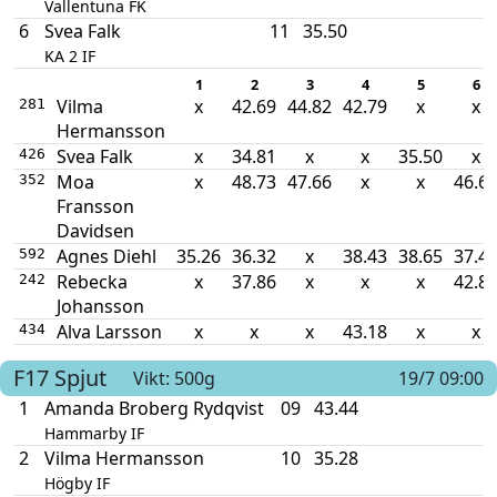
Vallentuna FK
6
Svea Falk
11
35.50
KA 2 IF
1
2
3
4
5
6
Vilma
x
42.69
44.82
42.79
x
x
281
Hermansson
Svea Falk
x
34.81
x
x
35.50
x
426
Moa
x
48.73
47.66
x
x
46.6
352
Fransson
Davidsen
Agnes Diehl
35.26
36.32
x
38.43
38.65
37.4
592
Rebecka
x
37.86
x
x
x
42.8
242
Johansson
Alva Larsson
x
x
x
43.18
x
x
434
F17
Spjut
Vikt: 500g
19/7 09:00
1
Amanda Broberg Rydqvist
09
43.44
Hammarby IF
2
Vilma Hermansson
10
35.28
Högby IF