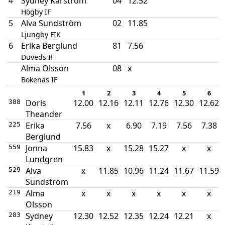
4
Sydney Karström
04
12.52
Högby IF
5
Alva Sundström
02
11.85
Ljungby FIK
6
Erika Berglund
81
7.56
Duveds IF
Alma Olsson
08
x
Bokenäs IF
1
2
3
4
5
6
Doris
12.00
12.16
12.11
12.76
12.30
12.62
388
Theander
Erika
7.56
x
6.90
7.19
7.56
7.38
225
Berglund
Jonna
15.83
x
15.28
15.27
x
x
559
Lundgren
Alva
x
11.85
10.96
11.24
11.67
11.59
529
Sundström
Alma
x
x
x
x
x
x
219
Olsson
Sydney
12.30
12.52
12.35
12.24
12.21
x
283