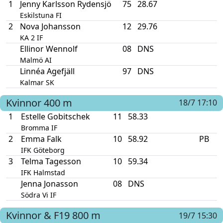
1
Jenny Karlsson Rydensjö
75
28.67
Eskilstuna FI
2
Nova Johansson
12
29.76
KA 2 IF
Ellinor Wennolf
08
DNS
Malmö AI
Linnéa Agefjäll
97
DNS
Kalmar SK
Kvinnor
400 m
18/7 17:10
1
Estelle Gobitschek
11
58.33
Bromma IF
2
Emma Falk
10
58.92
PB
IFK Göteborg
3
Telma Tagesson
10
59.34
IFK Halmstad
Jenna Jonasson
08
DNS
Södra Vi IF
Kvinnor & F19
800 m
19/7 15:30