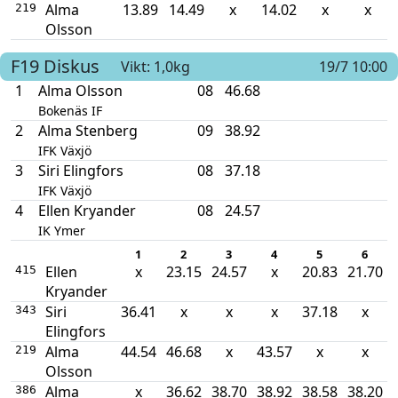
Alma
13.89
14.49
x
14.02
x
x
219
Olsson
F19
Diskus
Vikt: 1,0kg
19/7 10:00
1
Alma Olsson
08
46.68
Bokenäs IF
2
Alma Stenberg
09
38.92
IFK Växjö
3
Siri Elingfors
08
37.18
IFK Växjö
4
Ellen Kryander
08
24.57
IK Ymer
1
2
3
4
5
6
Ellen
x
23.15
24.57
x
20.83
21.70
415
Kryander
Siri
36.41
x
x
x
37.18
x
343
Elingfors
Alma
44.54
46.68
x
43.57
x
x
219
Olsson
Alma
x
36.62
38.70
38.92
38.58
38.20
386