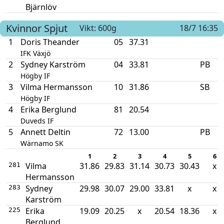
Bjärnlöv
Kvinnor
Spjut
Vikt: 600g
18/7 16:35
1
Doris Theander
05
37.31
IFK Växjö
2
Sydney Karström
04
33.81
PB
Högby IF
3
Vilma Hermansson
10
31.86
SB
Högby IF
4
Erika Berglund
81
20.54
Duveds IF
5
Annett Deltin
72
13.00
PB
Wärnamo SK
1
2
3
4
5
6
Vilma
31.86
29.83
31.14
30.73
30.43
x
281
Hermansson
Sydney
29.98
30.07
29.00
33.81
x
x
283
Karström
Erika
19.09
20.25
x
20.54
18.36
x
225
Berglund