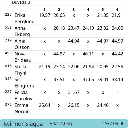
Duveds IF
1
2
3
4
5
6
Erika
19.57
20.65
x
x
21.35
21.91
225
Berglund
Anna
x
20.18
23.47
24.19
23.92
24.05
551
Ekberg
Alma
x
x
44.94
x
44.07
44.99
219
Olsson
Nova
x
44.87
x
46.11
x
44.42
458
Brideau
Stella
21.19
23.14
22.06
21.94
20.95
22.56
616
Thyni
Siri
x
37.51
x
37.65
39.01
38.14
343
Elingfors
Felicia
x
x
31.67
x
x
-
227
Bjärnlöv
Emma
25.64
x
26.15
x
24.46
x
376
Nordin
Kvinnor
Slägga
Vikt: 4,0kg
19/7 09:00