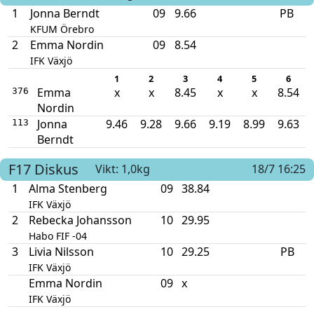
1
Jonna Berndt
09
9.66
PB
KFUM Örebro
2
Emma Nordin
09
8.54
IFK Växjö
1
2
3
4
5
6
Emma
x
x
8.45
x
x
8.54
376
Nordin
Jonna
9.46
9.28
9.66
9.19
8.99
9.63
113
Berndt
F17
Diskus
Vikt: 1,0kg
18/7 16:25
1
Alma Stenberg
09
38.84
IFK Växjö
2
Rebecka Johansson
10
29.95
Habo FIF -04
3
Livia Nilsson
10
29.25
PB
IFK Växjö
Emma Nordin
09
x
IFK Växjö