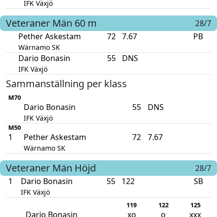
IFK Växjö
Veteraner Män
60 m
28/7
Pether Askestam
72
7.67
PB
Wärnamo SK
Dario Bonasin
55
DNS
IFK Växjö
Sammanställning per klass
M70
Dario Bonasin
55
DNS
IFK Växjö
M50
1
Pether Askestam
72
7.67
Wärnamo SK
Veteraner Män
Höjd
28/7
1
Dario Bonasin
55
122
SB
IFK Växjö
119
122
125
Dario Bonasin
xo
o
xxx