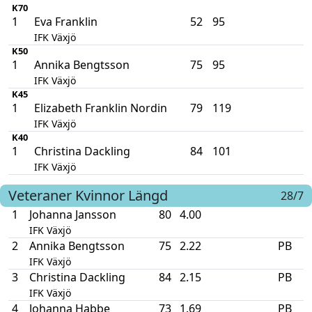
K70
1
Eva Franklin
52
95
IFK Växjö
K50
1
Annika Bengtsson
75
95
IFK Växjö
K45
1
Elizabeth Franklin Nordin
79
119
IFK Växjö
K40
1
Christina Dackling
84
101
IFK Växjö
Veteraner Kvinnor
Längd
28/7
1
Johanna Jansson
80
4.00
IFK Växjö
2
Annika Bengtsson
75
2.22
PB
IFK Växjö
3
Christina Dackling
84
2.15
PB
IFK Växjö
4
Johanna Habbe
73
1.69
PB