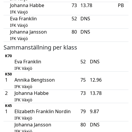
Johanna Habbe
73
13.78
PB
IFK Växjö
Eva Franklin
52
DNS
IFK Växjö
Johanna Jansson
80
DNS
IFK Växjö
Sammanställning per klass
K70
Eva Franklin
52
DNS
IFK Växjö
K50
1
Annika Bengtsson
75
12.96
IFK Växjö
2
Johanna Habbe
73
13.78
IFK Växjö
K45
1
Elizabeth Franklin Nordin
79
9.87
IFK Växjö
Johanna Jansson
80
DNS
IFK Växjö