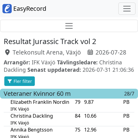
EasyRecord
Resultat Jurassic Track vol 2
Telekonsult Arena, Växjö
2026-07-28
Arrangör:
IFK Växjö
Tävlingsledare:
Christina
Dackling
Senast uppdaterad:
2026-07-31 21:06:36
Fler filter
Veteraner Kvinnor
60 m
28/7
Elizabeth Franklin Nordin
79
9.87
PB
IFK Växjö
Christina Dackling
84
10.66
PB
IFK Växjö
Annika Bengtsson
75
12.96
PB
IFK Växjö