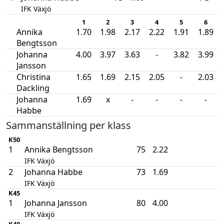
IFK Växjö
1
2
3
4
5
6
Annika
1.70
1.98
2.17
2.22
1.91
1.89
Bengtsson
Johanna
4.00
3.97
3.63
-
3.82
3.99
Jansson
Christina
1.65
1.69
2.15
2.05
-
2.03
Dackling
Johanna
1.69
x
-
-
-
-
Habbe
Sammanställning per klass
K50
1
Annika Bengtsson
75
2.22
IFK Växjö
2
Johanna Habbe
73
1.69
IFK Växjö
K45
1
Johanna Jansson
80
4.00
IFK Växjö
K40