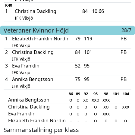
K40
1
Christina Dackling
84
10.66
IFK Växjö
Veteraner Kvinnor
Höjd
28/7
1
Elizabeth Franklin Nordin
79
119
PB
IFK Växjö
2
Christina Dackling
84
101
PB
IFK Växjö
3
Eva Franklin
52
95
IFK Växjö
4
Annika Bengtsson
75
95
PB
IFK Växjö
86
89
92
95
98
101
104
1
Annika Bengtsson
o
o
xo
xxo
xxx
Christina Dackling
o
o
o
o
xo
o
xxx
Eva Franklin
o
o
o
o
xxx
Elizabeth Franklin Nordin
-
-
-
o
o
o
o
Sammanställning per klass