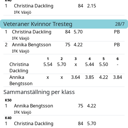
1
Christina Dackling
84
2.15
IFK Växjö
Veteraner Kvinnor
Tresteg
28/7
1
Christina Dackling
84
5.70
PB
IFK Växjö
2
Annika Bengtsson
75
4.22
PB
IFK Växjö
1
2
3
4
5
6
Christina
5.54
5.70
x
5.44
5.50
-
Dackling
Annika
x
x
3.64
3.85
4.22
3.84
Bengtsson
Sammanställning per klass
K50
1
Annika Bengtsson
75
4.22
IFK Växjö
K40
1
Christina Dackling
84
5.70