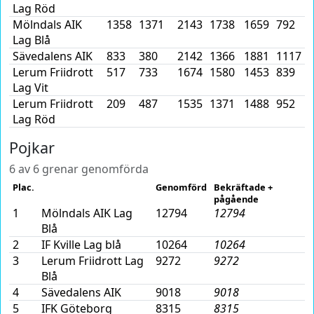
Lag Röd
Mölndals AIK
1358
1371
2143
1738
1659
792
Lag Blå
Sävedalens AIK
833
380
2142
1366
1881
1117
Lerum Friidrott
517
733
1674
1580
1453
839
Lag Vit
Lerum Friidrott
209
487
1535
1371
1488
952
Lag Röd
Pojkar
6 av 6 grenar genomförda
Plac.
Genomförd
Bekräftade +
pågående
1
Mölndals AIK Lag
12794
12794
Blå
2
IF Kville Lag blå
10264
10264
3
Lerum Friidrott Lag
9272
9272
Blå
4
Sävedalens AIK
9018
9018
5
IFK Göteborg
8315
8315