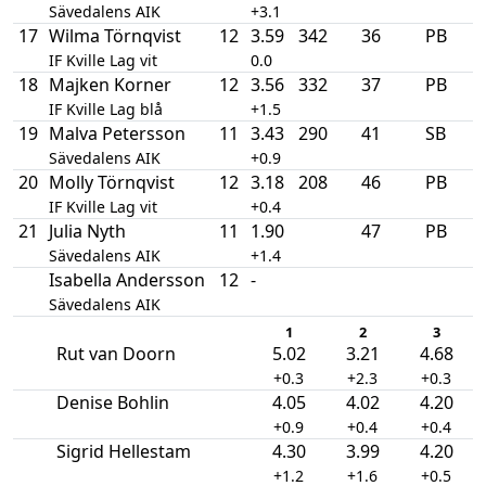
Sävedalens AIK
+3.1
17
Wilma Törnqvist
12
3.59
342
36
PB
IF Kville Lag vit
0.0
18
Majken Korner
12
3.56
332
37
PB
IF Kville Lag blå
+1.5
19
Malva Petersson
11
3.43
290
41
SB
Sävedalens AIK
+0.9
20
Molly Törnqvist
12
3.18
208
46
PB
IF Kville Lag vit
+0.4
21
Julia Nyth
11
1.90
47
PB
Sävedalens AIK
+1.4
Isabella Andersson
12
-
Sävedalens AIK
1
2
3
Rut van Doorn
5.02
3.21
4.68
+0.3
+2.3
+0.3
Denise Bohlin
4.05
4.02
4.20
+0.9
+0.4
+0.4
Sigrid Hellestam
4.30
3.99
4.20
+1.2
+1.6
+0.5