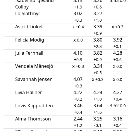
Isabel Borgesand
3.15
3.26
3.53
0.0
Collby
+1.9
+0.6
Lo Slättmyr
3.02
3.27
-
+0.3
+1.0
Astrid Liökel
x
3.39
x
+0.4
+0.3
+0.9
Felicia Modig
x
3.80
3.92
0.0
+2.3
+0.1
Julia Fernhall
4.10
3.82
4.28
+0.3
+0.9
+0.6
Vendela Månesjö
x
3.34
x
+0.3
0.0
+0.5
Savannah Jensen
4.07
x
x
+0.3
0.0
+0.3
Livia Hallner
4.22
4.24
4.27
+0.2
+1.0
+0.4
Lovis Klippudden
3.46
3.64
3.62
0.0
+0.4
+1.6
Alma Thomsson
2.44
3.25
3.16
+1.2
-0.1
+0.4