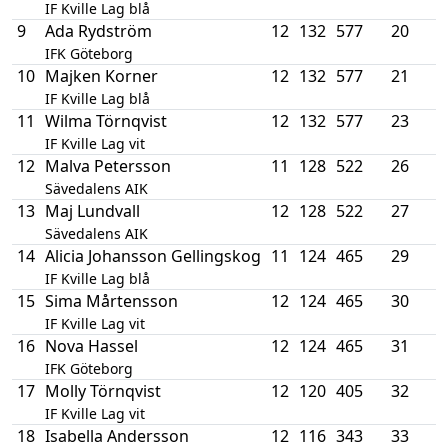
IF Kville Lag blå
9
Ada Rydström
12
132
577
20
IFK Göteborg
10
Majken Korner
12
132
577
21
IF Kville Lag blå
11
Wilma Törnqvist
12
132
577
23
IF Kville Lag vit
12
Malva Petersson
11
128
522
26
Sävedalens AIK
13
Maj Lundvall
12
128
522
27
Sävedalens AIK
14
Alicia Johansson Gellingskog
11
124
465
29
IF Kville Lag blå
15
Sima Mårtensson
12
124
465
30
IF Kville Lag vit
16
Nova Hassel
12
124
465
31
IFK Göteborg
17
Molly Törnqvist
12
120
405
32
IF Kville Lag vit
18
Isabella Andersson
12
116
343
33