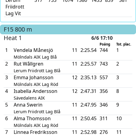
Lerum
517
733
1674
1580
1453
839
581
0
Friidrott
Lag Vit
F15
800 m
Heat 1
6/6 17:10
Poäng
Tot. plac.
1
Vendela Månesjö
11
2:25.54
744
1
Mölndals AIK Lag Blå
2
Rut Wållgren
11
2:25.57
743
2
Lerum Friidrott Lag Blå
3
Emma Johansson
12
2:35.13
557
3
Mölndals AIK Lag Röd
4
Isabella Andersson
12
2:47.31
356
8
Sävedalens AIK
5
Anna Swerin
11
2:47.95
346
9
Lerum Friidrott Lag Blå
6
Alma Thomsson
11
2:50.45
311
10
Mölndals AIK Lag Röd
7
Linnea Fredriksson
11
2:52.98
276
11