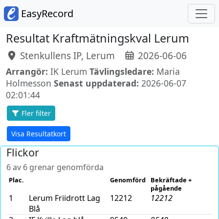
EasyRecord
Resultat Kraftmätningskval Lerum
Stenkullens IP, Lerum
2026-06-06
Arrangör:
IK Lerum
Tävlingsledare:
Maria
Holmesson
Senast uppdaterad:
2026-06-07
02:01:44
Fler filter
Visa Resultatkort
Flickor
6 av 6 grenar genomförda
Plac.
Genomförd
Bekräftade +
pågående
1
Lerum Friidrott Lag
12212
12212
Blå