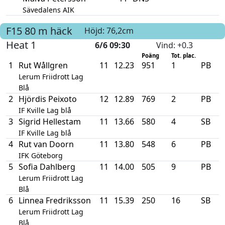
Sävedalens AIK
F15
80 m häck
Höjd: 76,2cm
Heat 1
6/6 09:30
Vind
: +0.3
Poäng
Tot. plac.
1
Rut Wållgren
11
12.23
951
1
PB
Lerum Friidrott Lag
Blå
2
Hjördis Peixoto
12
12.89
769
2
PB
IF Kville Lag blå
3
Sigrid Hellestam
11
13.66
580
4
SB
IF Kville Lag blå
4
Rut van Doorn
11
13.80
548
6
PB
IFK Göteborg
5
Sofia Dahlberg
11
14.00
505
9
PB
Lerum Friidrott Lag
Blå
6
Linnea Fredriksson
11
15.39
250
16
SB
Lerum Friidrott Lag
Blå