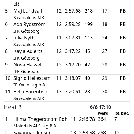
Blå
5
Maj Lundvall
12
2:57.68
218
17
PB
Sävedalens AIK
6
Ada Rydström
12
2:59.28
199
18
PB
IFK Göteborg
7
Julia Nyth
11
3:07.81
113
24
PB
Sävedalens AIK
8
Kayla Adlertz
12
3:17.22
45
27
PB
IFK Göteborg
9
Nova Hassel
12
3:17.70
42
28
PB
IFK Göteborg
10
Sigrid Hellestam
11
3:18.07
40
29
PB
IF Kville Lag blå
11
Bella Barenfeld
13
3:20.61
28
30
PB
Sävedalens AIK
Heat 3
6/6 17:10
Poäng
Tot. plac.
1
Hilma Thegerström Edh
11
2:46.78
364
7
Mölndals AIK Lag Blå
2
Savannah Jensen
13
2:53.58
268
12