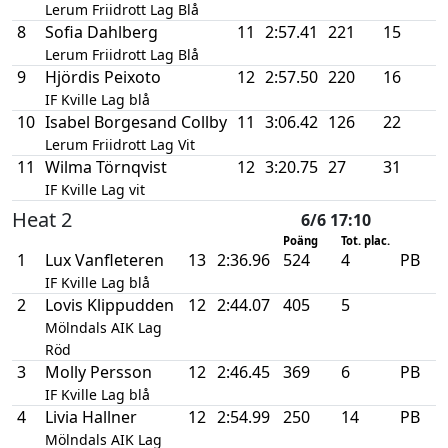
Lerum Friidrott Lag Blå
8
Sofia Dahlberg
11
2:57.41
221
15
Lerum Friidrott Lag Blå
9
Hjördis Peixoto
12
2:57.50
220
16
IF Kville Lag blå
10
Isabel Borgesand Collby
11
3:06.42
126
22
Lerum Friidrott Lag Vit
11
Wilma Törnqvist
12
3:20.75
27
31
IF Kville Lag vit
Heat 2
6/6 17:10
Poäng
Tot. plac.
1
Lux Vanfleteren
13
2:36.96
524
4
PB
IF Kville Lag blå
2
Lovis Klippudden
12
2:44.07
405
5
Mölndals AIK Lag
Röd
3
Molly Persson
12
2:46.45
369
6
PB
IF Kville Lag blå
4
Livia Hallner
12
2:54.99
250
14
PB
Mölndals AIK Lag