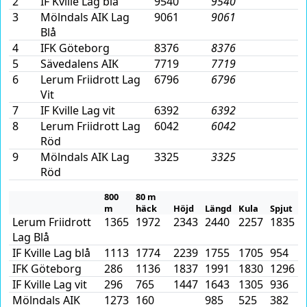
2
IF Kville Lag blå
9540
9540
3
Mölndals AIK Lag
9061
9061
Blå
4
IFK Göteborg
8376
8376
5
Sävedalens AIK
7719
7719
6
Lerum Friidrott Lag
6796
6796
Vit
7
IF Kville Lag vit
6392
6392
8
Lerum Friidrott Lag
6042
6042
Röd
9
Mölndals AIK Lag
3325
3325
Röd
800
80 m
m
häck
Höjd
Längd
Kula
Spjut
Lerum Friidrott
1365
1972
2343
2440
2257
1835
Lag Blå
IF Kville Lag blå
1113
1774
2239
1755
1705
954
IFK Göteborg
286
1136
1837
1991
1830
1296
IF Kville Lag vit
296
765
1447
1643
1305
936
Mölndals AIK
1273
160
985
525
382