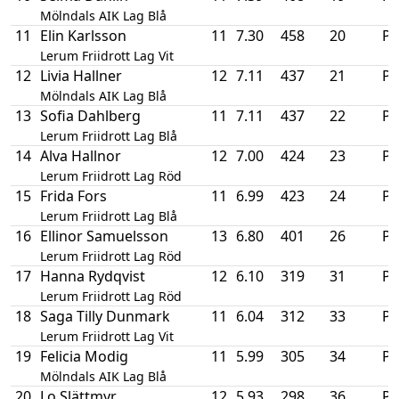
Mölndals AIK Lag Blå
11
Elin Karlsson
11
7.30
458
20
P
Lerum Friidrott Lag Vit
12
Livia Hallner
12
7.11
437
21
P
Mölndals AIK Lag Blå
13
Sofia Dahlberg
11
7.11
437
22
P
Lerum Friidrott Lag Blå
14
Alva Hallnor
12
7.00
424
23
P
Lerum Friidrott Lag Röd
15
Frida Fors
11
6.99
423
24
P
Lerum Friidrott Lag Blå
16
Ellinor Samuelsson
13
6.80
401
26
P
Lerum Friidrott Lag Röd
17
Hanna Rydqvist
12
6.10
319
31
P
Lerum Friidrott Lag Röd
18
Saga Tilly Dunmark
11
6.04
312
33
P
Lerum Friidrott Lag Vit
19
Felicia Modig
11
5.99
305
34
P
Mölndals AIK Lag Blå
20
Lo Slättmyr
12
5.93
298
36
P