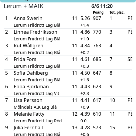
Lerum + MAIK
6/6 11:20
Poäng
Tot. plac.
1
Anna Swerin
11
5.26
907
1
PB
Lerum Friidrott Lag Blå
+1.4
2
Linnea Fredriksson
11
4.86
770
3
PB
Lerum Friidrott Lag Blå
+1.0
3
Rut Wållgren
11
4.84
763
4
Lerum Friidrott Lag Blå
+0.2
4
Frida Fors
11
4.61
685
7
SB
Lerum Friidrott Lag Blå
+0.3
5
Sofia Dahlberg
11
4.50
647
8
Lerum Friidrott Lag Blå
+1.6
6
Ebba Björkman
11
4.43
623
9
Lerum Friidrott Lag Vit
+2.3
7
Lisa Persson
11
4.41
617
10
PB
Mölndals AIK Lag Blå
+0.9
8
Melanie Fatty
12
4.39
610
11
PB
Lerum Friidrott Lag Röd
0.0
9
Julia Fernhall
13
4.28
573
15
PB
Lerum Friidrott Lag Blå
+0.6