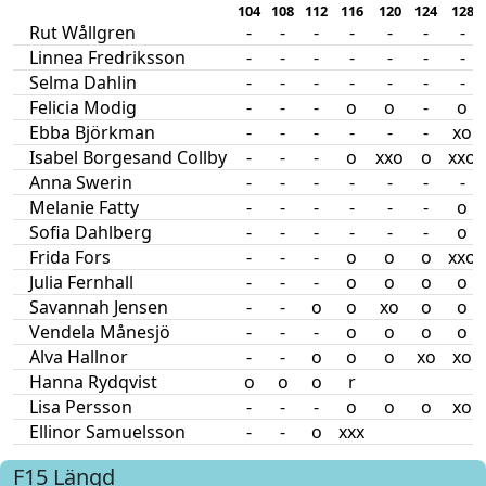
104
108
112
116
120
124
128
Rut Wållgren
-
-
-
-
-
-
-
Linnea Fredriksson
-
-
-
-
-
-
-
Selma Dahlin
-
-
-
-
-
-
-
Felicia Modig
-
-
-
o
o
-
o
Ebba Björkman
-
-
-
-
-
-
xo
Isabel Borgesand Collby
-
-
-
o
xxo
o
xxo
Anna Swerin
-
-
-
-
-
-
-
Melanie Fatty
-
-
-
-
-
-
o
Sofia Dahlberg
-
-
-
-
-
-
o
Frida Fors
-
-
-
o
o
o
xxo
Julia Fernhall
-
-
-
o
o
o
o
Savannah Jensen
-
-
o
o
xo
o
o
Vendela Månesjö
-
-
-
o
o
o
o
Alva Hallnor
-
-
o
o
o
xo
xo
Hanna Rydqvist
o
o
o
r
Lisa Persson
-
-
-
o
o
o
xo
Ellinor Samuelsson
-
-
o
xxx
F15
Längd