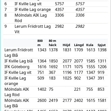
6
IF Kville Lag vit
5757
5757
7
IF Kville Lag orange
4357
4357
8
Mölndals AIK Lag
3306
3306
Röd
9
Lerum Friidrott Lag
2982
2982
Vit
800
80 m
m
häck
Höjd
Längd
Kula
Spjut
Lerum Friidrott
1343
1378
1831
1709
1613
1398
Lag Blå
IF Kville Lag blå
1364
1850
2077
2077
1585
1311
IFK Göteborg
1616
1692
1171
1075
1555
1206
IF Kville Lag vit
751
367
1196
1177
1347
919
IF Kville Lag
509
183
1025
902
1347
391
orange
Mölndals AIK
1402
75
221
755
853
Lag Röd
Mölndals AIK
2600
2419
2177
2402
1615
1581
Lag Blå