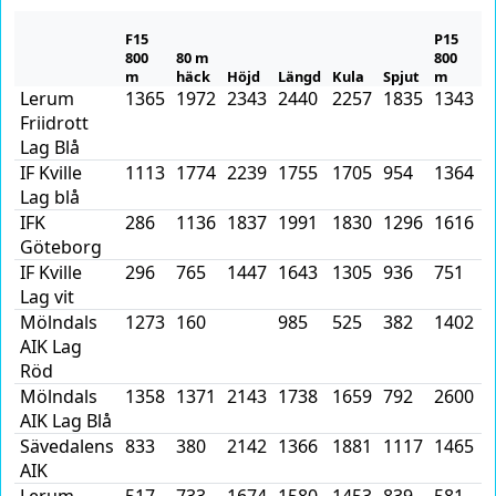
F15
P15
800
80 m
800
8
m
häck
Höjd
Längd
Kula
Spjut
m
h
Lerum
1365
1972
2343
2440
2257
1835
1343
1
Friidrott
Lag Blå
IF Kville
1113
1774
2239
1755
1705
954
1364
1
Lag blå
IFK
286
1136
1837
1991
1830
1296
1616
1
Göteborg
IF Kville
296
765
1447
1643
1305
936
751
3
Lag vit
Mölndals
1273
160
985
525
382
1402
7
AIK Lag
Röd
Mölndals
1358
1371
2143
1738
1659
792
2600
2
AIK Lag Blå
Sävedalens
833
380
2142
1366
1881
1117
1465
1
AIK