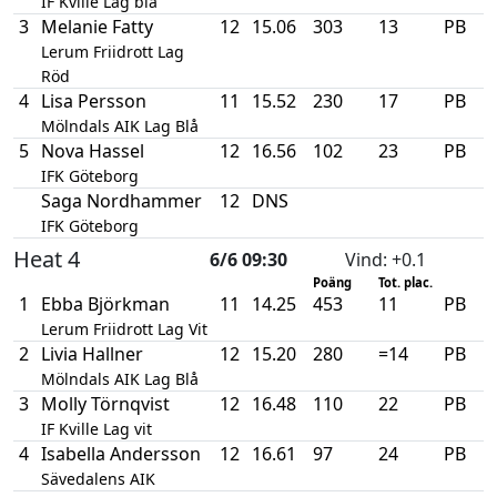
IF Kville Lag blå
3
Melanie Fatty
12
15.06
303
13
PB
Lerum Friidrott Lag
Röd
4
Lisa Persson
11
15.52
230
17
PB
Mölndals AIK Lag Blå
5
Nova Hassel
12
16.56
102
23
PB
IFK Göteborg
Saga Nordhammer
12
DNS
IFK Göteborg
Heat 4
6/6 09:30
Vind
: +0.1
Poäng
Tot. plac.
1
Ebba Björkman
11
14.25
453
11
PB
Lerum Friidrott Lag Vit
2
Livia Hallner
12
15.20
280
=14
PB
Mölndals AIK Lag Blå
3
Molly Törnqvist
12
16.48
110
22
PB
IF Kville Lag vit
4
Isabella Andersson
12
16.61
97
24
PB
Sävedalens AIK