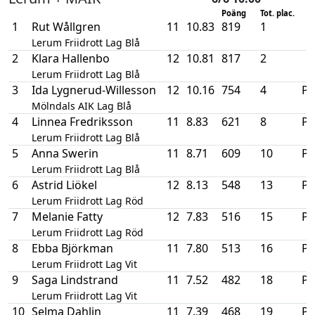
Poäng
Tot. plac.
1
Rut Wållgren
11
10.83
819
1
Lerum Friidrott Lag Blå
2
Klara Hallenbo
12
10.81
817
2
Lerum Friidrott Lag Blå
3
Ida Lygnerud-Willesson
12
10.16
754
4
P
Mölndals AIK Lag Blå
4
Linnea Fredriksson
11
8.83
621
8
P
Lerum Friidrott Lag Blå
5
Anna Swerin
11
8.71
609
10
P
Lerum Friidrott Lag Blå
6
Astrid Liökel
12
8.13
548
13
P
Lerum Friidrott Lag Röd
7
Melanie Fatty
12
7.83
516
15
P
Lerum Friidrott Lag Röd
8
Ebba Björkman
11
7.80
513
16
P
Lerum Friidrott Lag Vit
9
Saga Lindstrand
11
7.52
482
18
P
Lerum Friidrott Lag Vit
10
Selma Dahlin
11
7.39
468
19
P