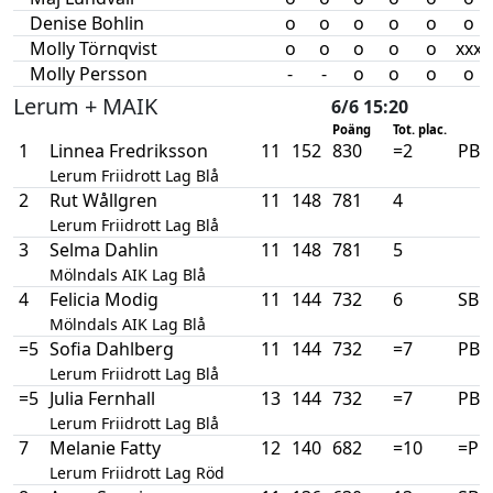
Denise Bohlin
o
o
o
o
o
o
Molly Törnqvist
o
o
o
o
o
xxx
Molly Persson
-
-
o
o
o
o
Lerum + MAIK
6/6 15:20
Poäng
Tot. plac.
1
Linnea Fredriksson
11
152
830
=2
PB
Lerum Friidrott Lag Blå
2
Rut Wållgren
11
148
781
4
Lerum Friidrott Lag Blå
3
Selma Dahlin
11
148
781
5
Mölndals AIK Lag Blå
4
Felicia Modig
11
144
732
6
SB
Mölndals AIK Lag Blå
=5
Sofia Dahlberg
11
144
732
=7
PB
Lerum Friidrott Lag Blå
=5
Julia Fernhall
13
144
732
=7
PB
Lerum Friidrott Lag Blå
7
Melanie Fatty
12
140
682
=10
=PB
Lerum Friidrott Lag Röd