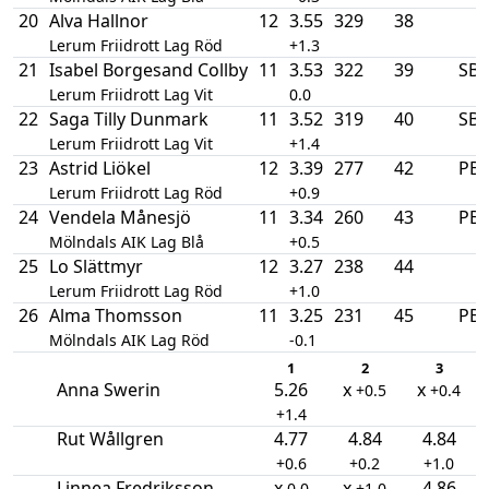
20
Alva Hallnor
12
3.55
329
38
Lerum Friidrott Lag Röd
+1.3
21
Isabel Borgesand Collby
11
3.53
322
39
SB
Lerum Friidrott Lag Vit
0.0
22
Saga Tilly Dunmark
11
3.52
319
40
SB
Lerum Friidrott Lag Vit
+1.4
23
Astrid Liökel
12
3.39
277
42
PB
Lerum Friidrott Lag Röd
+0.9
24
Vendela Månesjö
11
3.34
260
43
PB
Mölndals AIK Lag Blå
+0.5
25
Lo Slättmyr
12
3.27
238
44
Lerum Friidrott Lag Röd
+1.0
26
Alma Thomsson
11
3.25
231
45
PB
Mölndals AIK Lag Röd
-0.1
1
2
3
Anna Swerin
5.26
x
x
+0.5
+0.4
+1.4
Rut Wållgren
4.77
4.84
4.84
+0.6
+0.2
+1.0
Linnea Fredriksson
x
x
4.86
0.0
+1.0