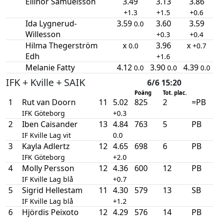
Ellinor Samuelsson
3.49
3.13
3.86
+1.3
+1.5
+0.6
Ida Lygnerud-
3.59
3.60
3.59
0.0
Willesson
+0.3
+0.4
Hilma Thegerström
x
3.96
x
0.0
+0.7
Edh
+1.6
Melanie Fatty
4.12
3.90
4.39
0.0
0.0
0.0
IFK + Kville + SAIK
6/6 15:20
Poäng
Tot. plac.
1
Rut van Doorn
11
5.02
825
2
=PB
IFK Göteborg
+0.3
2
Iben Caisander
13
4.84
763
5
PB
IF Kville Lag vit
0.0
3
Kayla Adlertz
12
4.65
698
6
PB
IFK Göteborg
+2.0
4
Molly Persson
12
4.36
600
12
PB
IF Kville Lag blå
+0.7
5
Sigrid Hellestam
11
4.30
579
13
SB
IF Kville Lag blå
+1.2
6
Hjördis Peixoto
12
4.29
576
14
PB