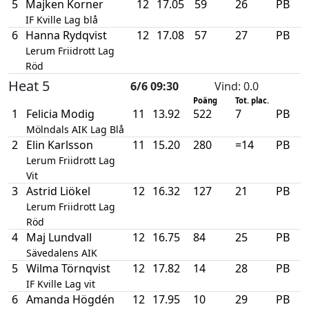
5
Majken Korner
12
17.05
59
26
PB
IF Kville Lag blå
6
Hanna Rydqvist
12
17.08
57
27
PB
Lerum Friidrott Lag
Röd
Heat 5
6/6 09:30
Vind
: 0.0
Poäng
Tot. plac.
1
Felicia Modig
11
13.92
522
7
PB
Mölndals AIK Lag Blå
2
Elin Karlsson
11
15.20
280
=14
PB
Lerum Friidrott Lag
Vit
3
Astrid Liökel
12
16.32
127
21
PB
Lerum Friidrott Lag
Röd
4
Maj Lundvall
12
16.75
84
25
PB
Sävedalens AIK
5
Wilma Törnqvist
12
17.82
14
28
PB
IF Kville Lag vit
6
Amanda Högdén
12
17.95
10
29
PB