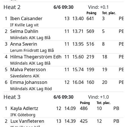
Heat 2
6/6 09:30
Vind
: +0.1
Poäng
Tot. plac.
1
Iben Caisander
13
13.40
641
3
PB
IF Kville Lag vit
2
Selma Dahlin
11
13.71
569
5
PB
Mölndals AIK Lag Blå
3
Anna Swerin
11
13.95
516
8
PB
Lerum Friidrott Lag Blå
4
Hilma Thegerström Edh
11
15.60
219
18
PB
Mölndals AIK Lag Blå
5
Malva Petersson
11
15.74
199
19
PB
Sävedalens AIK
6
Emma Johansson
12
16.04
160
20
PB
Mölndals AIK Lag Röd
Heat 3
6/6 09:30
Vind
: +1.0
Poäng
Tot. plac.
1
Kayla Adlertz
12
14.09
486
10
PB
IFK Göteborg
2
Lux Vanfleteren
13
14.39
425
12
PB