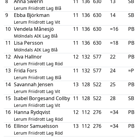
8
Anna Swerin
11
136
630
13
SB
Lerum Friidrott Lag Blå
9
Ebba Björkman
11
136
630
14
SB
Lerum Friidrott Lag Vit
10
Vendela Månesjö
11
136
630
=16
PB
Mölndals AIK Lag Blå
11
Lisa Persson
11
136
630
=18
PB
Mölndals AIK Lag Blå
12
Alva Hallnor
12
132
577
22
PB
Lerum Friidrott Lag Röd
13
Frida Fors
11
132
577
24
=PB
Lerum Friidrott Lag Blå
14
Savannah Jensen
13
128
522
25
PB
Lerum Friidrott Lag Vit
15
Isabel Borgesand Collby
11
128
522
28
SB
Lerum Friidrott Lag Vit
16
Hanna Rydqvist
12
112
276
=34
PB
Lerum Friidrott Lag Röd
16
Ellinor Samuelsson
13
112
276
=34
PB
Lerum Friidrott Lag Röd