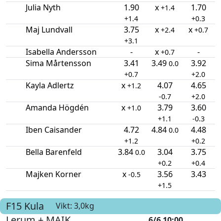
Julia Nyth
1.90
x
1.70
+1.4
+1.4
+0.3
Maj Lundvall
3.75
x
x
+2.4
+0.7
+3.1
Isabella Andersson
-
x
-
+0.7
Sima Mårtensson
3.41
3.49
3.92
0.0
+0.7
+2.0
Kayla Adlertz
x
4.07
4.65
+1.2
-0.7
+2.0
Amanda Högdén
x
3.79
3.60
+1.0
+1.1
-0.3
Iben Caisander
4.72
4.84
4.48
0.0
+1.2
+0.2
Bella Barenfeld
3.84
3.04
3.75
0.0
+0.2
+0.4
Majken Korner
x
3.56
3.43
-0.5
+1.5
F15
Kula
Vikt: 3,0kg
Lerum + MAIK
6/6 10:00