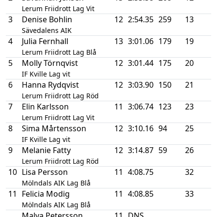
Lerum Friidrott Lag Vit
3
Denise Bohlin
12
2:54.35
259
13
Sävedalens AIK
4
Julia Fernhall
13
3:01.06
179
19
Lerum Friidrott Lag Blå
5
Molly Törnqvist
12
3:01.44
175
20
IF Kville Lag vit
6
Hanna Rydqvist
12
3:03.90
150
21
Lerum Friidrott Lag Röd
7
Elin Karlsson
11
3:06.74
123
23
Lerum Friidrott Lag Vit
8
Sima Mårtensson
12
3:10.16
94
25
IF Kville Lag vit
9
Melanie Fatty
12
3:14.87
59
26
Lerum Friidrott Lag Röd
10
Lisa Persson
11
4:08.75
32
Mölndals AIK Lag Blå
11
Felicia Modig
11
4:08.85
33
Mölndals AIK Lag Blå
Malva Petersson
11
DNS