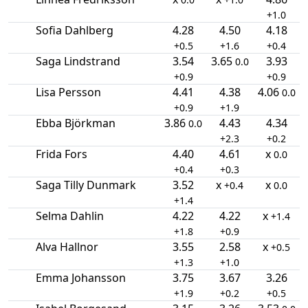
+1.0
Sofia Dahlberg
4.28
4.50
4.18
+0.5
+1.6
+0.4
Saga Lindstrand
3.54
3.65
3.93
0.0
+0.9
+0.9
Lisa Persson
4.41
4.38
4.06
0.0
+0.9
+1.9
Ebba Björkman
3.86
4.43
4.34
0.0
+2.3
+0.2
Frida Fors
4.40
4.61
x
0.0
+0.4
+0.3
Saga Tilly Dunmark
3.52
x
x
+0.4
0.0
+1.4
Selma Dahlin
4.22
4.22
x
+1.4
+1.8
+0.9
Alva Hallnor
3.55
2.58
x
+0.5
+1.3
+1.0
Emma Johansson
3.75
3.67
3.26
+1.9
+0.2
+0.5