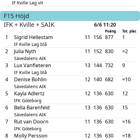
IF Kville Lag vit
F15
Höjd
IFK + Kville + SAIK
6/6 11:20
Poäng
Tot. plac.
1
Sigrid Hellestam
11
156
877
1
IF Kville Lag blå
2
Julia Nyth
11
152
830
=2
Sävedalens AIK
3
Lux Vanfleteren
13
144
732
9
IF Kville Lag blå
4
Denise Bohlin
12
140
682
=10
Sävedalens AIK
5
Kayla Adlertz
12
136
630
12
IFK Göteborg
6
Bella Barenfeld
13
136
630
15
Sävedalens AIK
7
Rut van Doorn
11
136
630
=16
IFK Göteborg
8
Molly Persson
12
136
630
=18