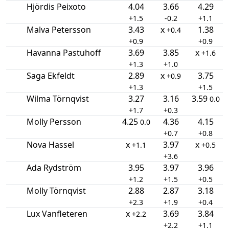
Hjördis Peixoto
4.04
3.66
4.29
+1.5
-0.2
+1.1
Malva Petersson
3.43
x
1.38
+0.4
+0.9
+0.9
Havanna Pastuhoff
3.69
3.85
x
+1.6
+1.3
+1.0
Saga Ekfeldt
2.89
x
3.75
+0.9
+1.3
+1.5
Wilma Törnqvist
3.27
3.16
3.59
0.0
+1.7
+0.3
Molly Persson
4.25
4.36
4.15
0.0
+0.7
+0.8
Nova Hassel
x
3.97
x
+1.1
+0.5
+3.6
Ada Rydström
3.95
3.97
3.96
+1.2
+1.5
+0.5
Molly Törnqvist
2.88
2.87
3.18
+2.3
+1.9
+0.4
Lux Vanfleteren
x
3.69
3.84
+2.2
+2.2
+1.1