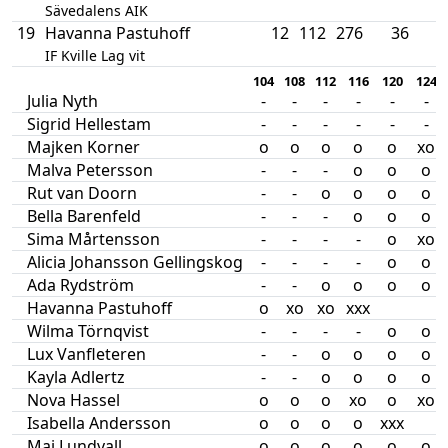
Sävedalens AIK
19
Havanna Pastuhoff
12
112
276
36
IF Kville Lag vit
104
108
112
116
120
124
Julia Nyth
-
-
-
-
-
-
Sigrid Hellestam
-
-
-
-
-
-
Majken Korner
o
o
o
o
o
xo
Malva Petersson
-
-
-
o
o
o
Rut van Doorn
-
-
o
o
o
o
Bella Barenfeld
-
-
-
o
o
o
Sima Mårtensson
-
-
-
-
o
xo
Alicia Johansson Gellingskog
-
-
-
-
o
o
Ada Rydström
-
-
o
o
o
o
Havanna Pastuhoff
o
xo
xo
xxx
Wilma Törnqvist
-
-
-
-
o
o
Lux Vanfleteren
-
-
o
o
o
o
Kayla Adlertz
-
-
o
o
o
o
Nova Hassel
o
o
o
xo
o
xo
Isabella Andersson
o
o
o
o
xxx
Maj Lundvall
o
o
o
o
o
o