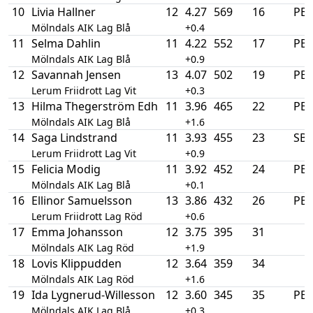
10
Livia Hallner
12
4.27
569
16
PB
Mölndals AIK Lag Blå
+0.4
11
Selma Dahlin
11
4.22
552
17
PB
Mölndals AIK Lag Blå
+0.9
12
Savannah Jensen
13
4.07
502
19
PB
Lerum Friidrott Lag Vit
+0.3
13
Hilma Thegerström Edh
11
3.96
465
22
PB
Mölndals AIK Lag Blå
+1.6
14
Saga Lindstrand
11
3.93
455
23
SB
Lerum Friidrott Lag Vit
+0.9
15
Felicia Modig
11
3.92
452
24
PB
Mölndals AIK Lag Blå
+0.1
16
Ellinor Samuelsson
13
3.86
432
26
PB
Lerum Friidrott Lag Röd
+0.6
17
Emma Johansson
12
3.75
395
31
Mölndals AIK Lag Röd
+1.9
18
Lovis Klippudden
12
3.64
359
34
Mölndals AIK Lag Röd
+1.6
19
Ida Lygnerud-Willesson
12
3.60
345
35
PB
Mölndals AIK Lag Blå
+0.3