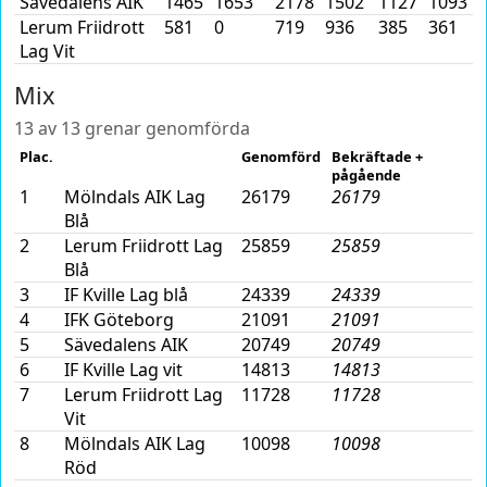
Sävedalens AIK
1465
1653
2178
1502
1127
1093
Lerum Friidrott
581
0
719
936
385
361
Lag Vit
Mix
13 av 13 grenar genomförda
Plac.
Genomförd
Bekräftade +
pågående
1
Mölndals AIK Lag
26179
26179
Blå
2
Lerum Friidrott Lag
25859
25859
Blå
3
IF Kville Lag blå
24339
24339
4
IFK Göteborg
21091
21091
5
Sävedalens AIK
20749
20749
6
IF Kville Lag vit
14813
14813
7
Lerum Friidrott Lag
11728
11728
Vit
8
Mölndals AIK Lag
10098
10098
Röd