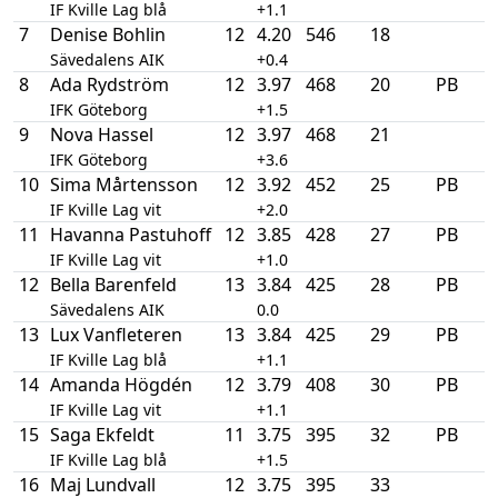
IF Kville Lag blå
+1.1
7
Denise Bohlin
12
4.20
546
18
Sävedalens AIK
+0.4
8
Ada Rydström
12
3.97
468
20
PB
IFK Göteborg
+1.5
9
Nova Hassel
12
3.97
468
21
IFK Göteborg
+3.6
10
Sima Mårtensson
12
3.92
452
25
PB
IF Kville Lag vit
+2.0
11
Havanna Pastuhoff
12
3.85
428
27
PB
IF Kville Lag vit
+1.0
12
Bella Barenfeld
13
3.84
425
28
PB
Sävedalens AIK
0.0
13
Lux Vanfleteren
13
3.84
425
29
PB
IF Kville Lag blå
+1.1
14
Amanda Högdén
12
3.79
408
30
PB
IF Kville Lag vit
+1.1
15
Saga Ekfeldt
11
3.75
395
32
PB
IF Kville Lag blå
+1.5
16
Maj Lundvall
12
3.75
395
33