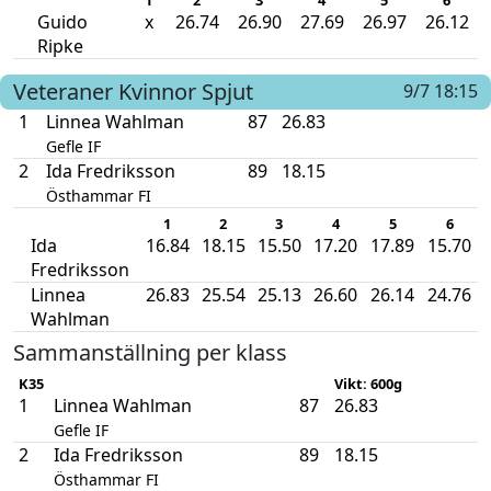
Guido
x
26.74
26.90
27.69
26.97
26.12
Ripke
Veteraner Kvinnor
Spjut
9/7 18:15
1
Linnea Wahlman
87
26.83
Gefle IF
2
Ida Fredriksson
89
18.15
Östhammar FI
1
2
3
4
5
6
Ida
16.84
18.15
15.50
17.20
17.89
15.70
Fredriksson
Linnea
26.83
25.54
25.13
26.60
26.14
24.76
Wahlman
Sammanställning per klass
K35
Vikt: 600g
1
Linnea Wahlman
87
26.83
Gefle IF
2
Ida Fredriksson
89
18.15
Östhammar FI