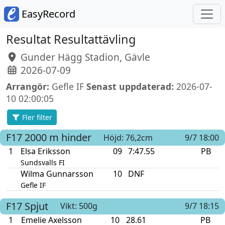
EasyRecord
Resultat Resultattävling
Gunder Hägg Stadion, Gävle
2026-07-09
Arrangör:
Gefle IF
Senast uppdaterad:
2026-07-
10 02:00:05
Fler filter
F17
2000 m hinder
Höjd: 76,2cm
9/7 18:00
1
Elsa Eriksson
09
7:47.55
PB
Sundsvalls FI
Wilma Gunnarsson
10
DNF
Gefle IF
F17
Spjut
Vikt: 500g
9/7 18:15
1
Emelie Axelsson
10
28.61
PB