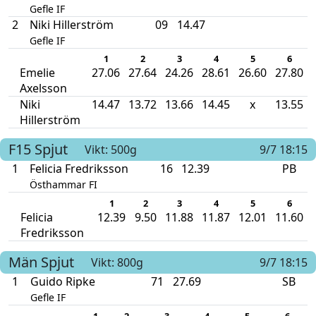
Gefle IF
2
Niki Hillerström
09
14.47
Gefle IF
1
2
3
4
5
6
Emelie
27.06
27.64
24.26
28.61
26.60
27.80
Axelsson
Niki
14.47
13.72
13.66
14.45
x
13.55
Hillerström
F15
Spjut
Vikt: 500g
9/7 18:15
1
Felicia Fredriksson
16
12.39
PB
Östhammar FI
1
2
3
4
5
6
Felicia
12.39
9.50
11.88
11.87
12.01
11.60
Fredriksson
Män
Spjut
Vikt: 800g
9/7 18:15
1
Guido Ripke
71
27.69
SB
Gefle IF
1
2
3
4
5
6