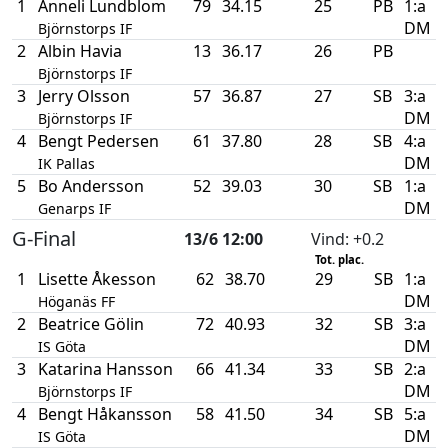
1
Anneli Lundblom
79
34.15
25
PB
1:a
DM
Björnstorps IF
2
Albin Havia
13
36.17
26
PB
Björnstorps IF
3
Jerry Olsson
57
36.87
27
SB
3:a
DM
Björnstorps IF
4
Bengt Pedersen
61
37.80
28
SB
4:a
DM
IK Pallas
5
Bo Andersson
52
39.03
30
SB
1:a
DM
Genarps IF
G-Final
13/6 12:00
Vind
: +0.2
Tot. plac.
1
Lisette Åkesson
62
38.70
29
SB
1:a
DM
Höganäs FF
2
Beatrice Gölin
72
40.93
32
SB
3:a
DM
IS Göta
3
Katarina Hansson
66
41.34
33
SB
2:a
DM
Björnstorps IF
4
Bengt Håkansson
58
41.50
34
SB
5:a
DM
IS Göta