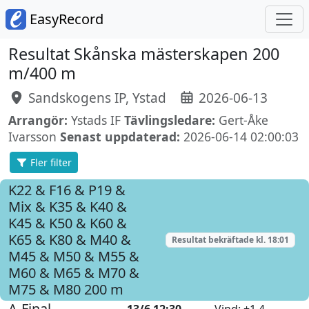
EasyRecord
Resultat Skånska mästerskapen 200
m/400 m
Sandskogens IP, Ystad
2026-06-13
Arrangör:
Ystads IF
Tävlingsledare:
Gert-Åke
Ivarsson
Senast uppdaterad:
2026-06-14 02:00:03
Fler filter
K22 & F16 & P19 &
Mix & K35 & K40 &
K45 & K50 & K60 &
K65 & K80 & M40 &
Resultat bekräftade kl.
18:01
M45 & M50 & M55 &
M60 & M65 & M70 &
M75 & M80
200 m
A-Final