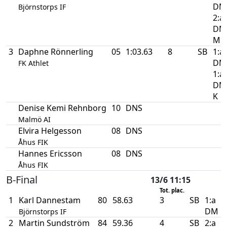
DM
Björnstorps IF
2:a
DM
M
3
Daphne Rönnerling
05
1:03.63
8
SB
1:a
DM
FK Athlet
1:a
DM
K
Denise Kemi Rehnborg
10
DNS
Malmö AI
Elvira Helgesson
08
DNS
Åhus FIK
Hannes Ericsson
08
DNS
Åhus FIK
B-Final
13/6 11:15
Tot. plac.
1
Karl Dannestam
80
58.63
3
SB
1:a
DM
Björnstorps IF
2
Martin Sundström
84
59.36
4
SB
2:a