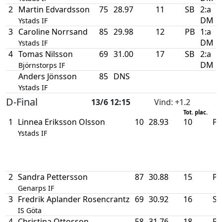
2
Martin Edvardsson
75
28.97
11
SB
2:a
DM
Ystads IF
3
Caroline Norrsand
85
29.98
12
PB
1:a
DM
Ystads IF
4
Tomas Nilsson
69
31.00
17
SB
2:a
DM
Björnstorps IF
Anders Jönsson
85
DNS
Ystads IF
D-Final
13/6 12:15
Vind
: +1.2
Tot. plac.
1
Linnea Eriksson Olsson
10
28.93
10
P
Ystads IF
2
Sandra Pettersson
87
30.88
15
P
Genarps IF
3
Fredrik Aplander Rosencrantz
69
30.92
16
SB
IS Göta
4
Christina Ottosson
58
31.76
18
P