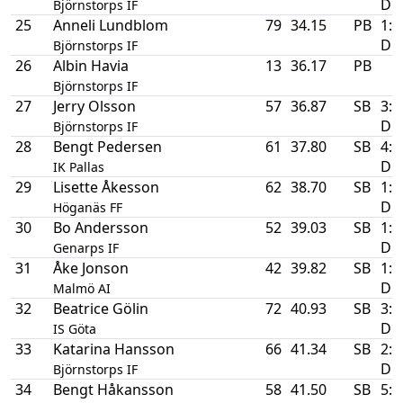
D
Björnstorps IF
25
Anneli Lundblom
79
34.15
PB
1:a
D
Björnstorps IF
26
Albin Havia
13
36.17
PB
Björnstorps IF
27
Jerry Olsson
57
36.87
SB
3:a
D
Björnstorps IF
28
Bengt Pedersen
61
37.80
SB
4:a
D
IK Pallas
29
Lisette Åkesson
62
38.70
SB
1:a
D
Höganäs FF
30
Bo Andersson
52
39.03
SB
1:a
D
Genarps IF
31
Åke Jonson
42
39.82
SB
1:a
D
Malmö AI
32
Beatrice Gölin
72
40.93
SB
3:a
D
IS Göta
33
Katarina Hansson
66
41.34
SB
2:a
D
Björnstorps IF
34
Bengt Håkansson
58
41.50
SB
5:a