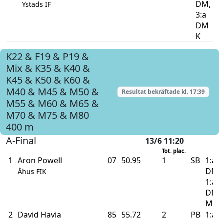
DM,
Ystads IF
3:a
DM
K
K22 & F19 & P19 &
Mix & K35 & K40 &
K45 & K50 & K60 &
M40 & M45 & M50 &
Resultat bekräftade kl.
17:39
M55 & M60 & M65 &
M70 & M75 & M80
400 m
A-Final
13/6 11:20
Tot. plac.
1
Aron Powell
07
50.95
1
SB
1:a
DM
Åhus FIK
1:a
DM
M
2
David Havia
85
55.72
2
PB
1:a