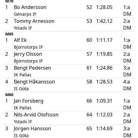
M70
1
Bo Andersson
52
1:28.05
1:a
DM
Genarps IF
2
Tommy Arnesson
53
1:42.12
2:a
DM
Ystads IF
M65
1
Alf Ek
60
1:11.17
1:a
DM
Björnstorps IF
2
Jerry Olsson
57
1:19.85
2:a
DM
Björnstorps IF
3
Bengt Pedersen
61
1:24.86
3:a
DM
IK Pallas
4
Bengt Håkansson
58
1:28.53
4:a
DM
IS Göta
M60
1
Jan Forsberg
66
1:09.31
1:a
DM
IK Pallas
2
Nils-Arvid Olofsson
64
1:12.03
2:a
DM
Ystads IF
3
Jörgen Hansson
65
1:14.69
3:a
DM
IS Göta