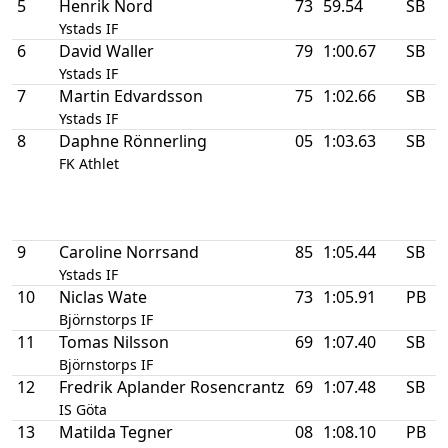
5
Henrik Nord
73
59.54
SB
1
Ystads IF
6
David Waller
79
1:00.67
SB
2
Ystads IF
7
Martin Edvardsson
75
1:02.66
SB
2
Ystads IF
8
Daphne Rönnerling
05
1:03.63
SB
1
D
FK Athlet
1
K
9
Caroline Norrsand
85
1:05.44
SB
1
Ystads IF
10
Niclas Wate
73
1:05.91
PB
3
Björnstorps IF
11
Tomas Nilsson
69
1:07.40
SB
1
Björnstorps IF
12
Fredrik Aplander Rosencrantz
69
1:07.48
SB
2
IS Göta
13
Matilda Tegner
08
1:08.10
PB
1