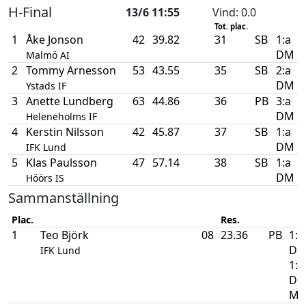
H-Final
13/6 11:55
Vind
: 0.0
Tot. plac.
1
Åke Jonson
42
39.82
31
SB
1:a
DM
Malmö AI
2
Tommy Arnesson
53
43.55
35
SB
2:a
DM
Ystads IF
3
Anette Lundberg
63
44.86
36
PB
3:a
DM
Heleneholms IF
4
Kerstin Nilsson
42
45.87
37
SB
1:a
DM
IFK Lund
5
Klas Paulsson
47
57.14
38
SB
1:a
DM
Höörs IS
Sammanställning
Plac.
Res.
1
Teo Björk
08
23.36
PB
1:a
DM
IFK Lund
1:a
D
M