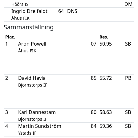
DM
Höörs IS
Ingrid Dreifaldt
64
DNS
Åhus FIK
Sammanställning
Plac.
Res.
1
Aron Powell
07
50.95
SB
1
D
Åhus FIK
1
2
David Havia
85
55.72
PB
1
D
Björnstorps IF
2
3
Karl Dannestam
80
58.63
SB
1
Björnstorps IF
4
Martin Sundström
84
59.36
SB
2
Ystads IF