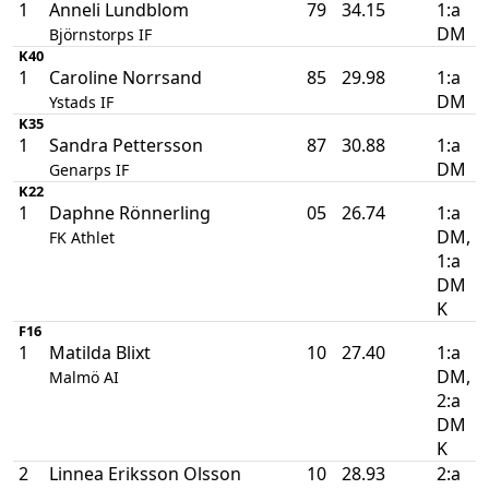
1
Anneli Lundblom
79
34.15
1:a
DM
Björnstorps IF
K40
1
Caroline Norrsand
85
29.98
1:a
DM
Ystads IF
K35
1
Sandra Pettersson
87
30.88
1:a
DM
Genarps IF
K22
1
Daphne Rönnerling
05
26.74
1:a
DM,
FK Athlet
1:a
DM
K
F16
1
Matilda Blixt
10
27.40
1:a
DM,
Malmö AI
2:a
DM
K
2
Linnea Eriksson Olsson
10
28.93
2:a