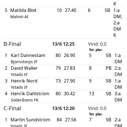
K
5
Matilda Blixt
10
27.40
6
SB
1:a
DM,
Malmö AI
2:a
DM
K
B-Final
13/6 12:25
Vind
: 0.0
Tot. plac.
1
Karl Dannestam
80
26.90
5
SB
1:a
DM
Björnstorps IF
2
David Waller
79
27.83
8
PB
2:a
DM
Ystads IF
3
Henrik Nord
73
27.90
9
SB
1:a
DM
Ystads IF
4
Henrik Dahlström
80
30.42
13
SB
3:a
DM
Söderåsens FK
C-Final
13/6 12:20
Vind
: 0.0
Tot. plac.
1
Martin Sundström
84
27.56
7
SB
2:a
DM
Ystads IF