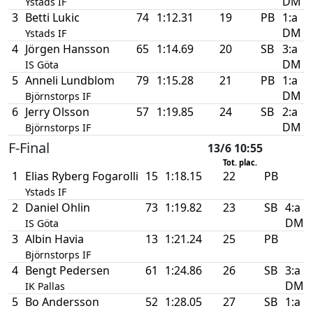
DM
Ystads IF
3
Betti Lukic
74
1:12.31
19
PB
1:a
DM
Ystads IF
4
Jörgen Hansson
65
1:14.69
20
SB
3:a
DM
IS Göta
5
Anneli Lundblom
79
1:15.28
21
PB
1:a
DM
Björnstorps IF
6
Jerry Olsson
57
1:19.85
24
SB
2:a
DM
Björnstorps IF
F-Final
13/6 10:55
Tot. plac.
1
Elias Ryberg Fogarolli
15
1:18.15
22
PB
Ystads IF
2
Daniel Ohlin
73
1:19.82
23
SB
4:a
DM
IS Göta
3
Albin Havia
13
1:21.24
25
PB
Björnstorps IF
4
Bengt Pedersen
61
1:24.86
26
SB
3:a
DM
IK Pallas
5
Bo Andersson
52
1:28.05
27
SB
1:a