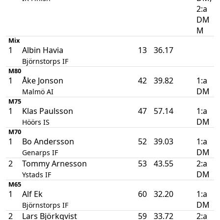
2:a
DM
M
Mix
1
Albin Havia
13
36.17
Björnstorps IF
M80
1
Åke Jonson
42
39.82
1:a
DM
Malmö AI
M75
1
Klas Paulsson
47
57.14
1:a
DM
Höörs IS
M70
1
Bo Andersson
52
39.03
1:a
DM
Genarps IF
2
Tommy Arnesson
53
43.55
2:a
DM
Ystads IF
M65
1
Alf Ek
60
32.20
1:a
DM
Björnstorps IF
2
Lars Björkqvist
59
33.72
2:a