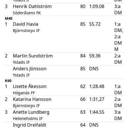
3
Henrik Dahlström
80
1:09.08
3:a
DM
Söderåsens FK
M40
1
David Havia
85
55.72
1:a
DM,
Björnstorps IF
2:a
DM
M
2
Martin Sundström
84
59.36
2:a
DM
Ystads IF
Anders Jönsson
85
DNS
Ystads IF
K60
1
Lisette Åkesson
62
1:28.48
1:a
DM
Höganäs FF
2
Katarina Hansson
66
1:31.27
2:a
DM
Björnstorps IF
3
Anette Lundberg
63
1:44.55
3:a
DM
Heleneholms IF
Ingrid Dreifaldt
64
DNS