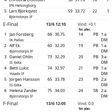
IFK Helsingborg
5
Lars Björkqvist
59
33.72
22
SB
Björnstorps IF
E-Final
13/6 12:10
Vind
: +0.1
Tot. plac.
1
Jan Forsberg
66
30.75
14
PB
1:a
DM
IK Pallas
2
Alf Ek
60
32.20
19
PB
1:a
DM
Björnstorps IF
3
Daniel Ohlin
73
32.29
20
PB
3:a
DM
IS Göta
4
Betti Lukic
74
32.97
21
PB
1:a
DM
Ystads IF
5
Jörgen Hansson
65
33.78
23
PB
2:a
DM
IS Göta
6
Helena Zander
75
34.03
24
SB
2:a
DM
Björnstorps IF
F-Final
13/6 12:05
Vind
: 0.0
Tot. plac.