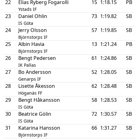
22
Elias Ryberg Fogarolli
15
1:18.15
PB
Ystads IF
23
Daniel Ohlin
73
1:19.82
SB
4
IS Göta
24
Jerry Olsson
57
1:19.85
SB
2
Björnstorps IF
25
Albin Havia
13
1:21.24
PB
Björnstorps IF
26
Bengt Pedersen
61
1:24.86
SB
3
IK Pallas
27
Bo Andersson
52
1:28.05
SB
1
Genarps IF
28
Lisette Åkesson
62
1:28.48
SB
1
Höganäs FF
29
Bengt Håkansson
58
1:28.53
SB
4
IS Göta
30
Beatrice Gölin
72
1:30.57
SB
2
IS Göta
31
Katarina Hansson
66
1:31.27
SB
2
Björnstorps IF