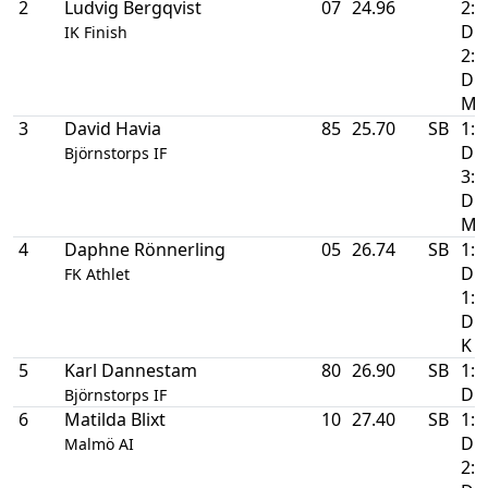
2
Ludvig Bergqvist
07
24.96
2:a
DM
IK Finish
2:a
D
M
3
David Havia
85
25.70
SB
1:a
DM
Björnstorps IF
3:a
D
M
4
Daphne Rönnerling
05
26.74
SB
1:a
DM
FK Athlet
1:a
D
K
5
Karl Dannestam
80
26.90
SB
1:a
D
Björnstorps IF
6
Matilda Blixt
10
27.40
SB
1:a
DM
Malmö AI
2:a