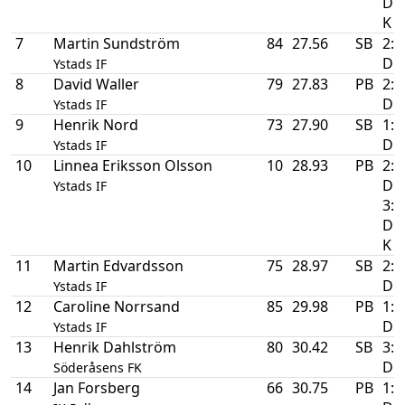
D
K
7
Martin Sundström
84
27.56
SB
2:a
D
Ystads IF
8
David Waller
79
27.83
PB
2:a
D
Ystads IF
9
Henrik Nord
73
27.90
SB
1:a
D
Ystads IF
10
Linnea Eriksson Olsson
10
28.93
PB
2:a
DM
Ystads IF
3:a
D
K
11
Martin Edvardsson
75
28.97
SB
2:a
D
Ystads IF
12
Caroline Norrsand
85
29.98
PB
1:a
D
Ystads IF
13
Henrik Dahlström
80
30.42
SB
3:a
D
Söderåsens FK
14
Jan Forsberg
66
30.75
PB
1:a