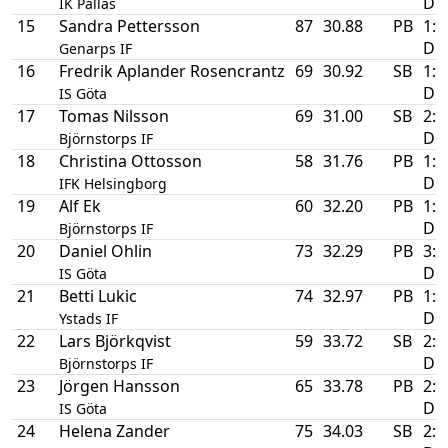
D
IK Pallas
15
Sandra Pettersson
87
30.88
PB
1:a
D
Genarps IF
16
Fredrik Aplander Rosencrantz
69
30.92
SB
1:a
D
IS Göta
17
Tomas Nilsson
69
31.00
SB
2:a
D
Björnstorps IF
18
Christina Ottosson
58
31.76
PB
1:a
D
IFK Helsingborg
19
Alf Ek
60
32.20
PB
1:a
D
Björnstorps IF
20
Daniel Ohlin
73
32.29
PB
3:a
D
IS Göta
21
Betti Lukic
74
32.97
PB
1:a
D
Ystads IF
22
Lars Björkqvist
59
33.72
SB
2:a
D
Björnstorps IF
23
Jörgen Hansson
65
33.78
PB
2:a
D
IS Göta
24
Helena Zander
75
34.03
SB
2:a