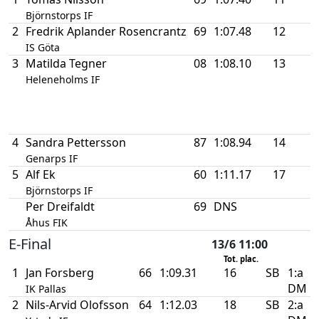
Björnstorps IF
2
Fredrik Aplander Rosencrantz
69
1:07.48
12
IS Göta
3
Matilda Tegner
08
1:08.10
13
Heleneholms IF
4
Sandra Pettersson
87
1:08.94
14
Genarps IF
5
Alf Ek
60
1:11.17
17
Björnstorps IF
Per Dreifaldt
69
DNS
Åhus FIK
E-Final
13/6 11:00
Tot. plac.
1
Jan Forsberg
66
1:09.31
16
SB
1:a
DM
IK Pallas
2
Nils-Arvid Olofsson
64
1:12.03
18
SB
2:a