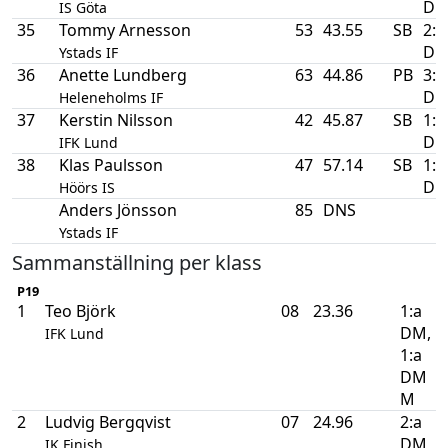
D
IS Göta
35
Tommy Arnesson
53
43.55
SB
2:a
D
Ystads IF
36
Anette Lundberg
63
44.86
PB
3:a
D
Heleneholms IF
37
Kerstin Nilsson
42
45.87
SB
1:a
D
IFK Lund
38
Klas Paulsson
47
57.14
SB
1:a
D
Höörs IS
Anders Jönsson
85
DNS
Ystads IF
Sammanställning per klass
P19
1
Teo Björk
08
23.36
1:a
DM,
IFK Lund
1:a
DM
M
2
Ludvig Bergqvist
07
24.96
2:a
DM,
IK Finish