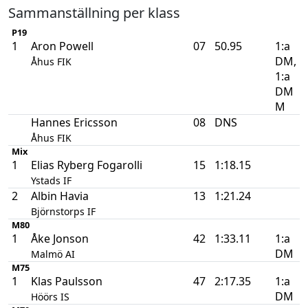
Sammanställning per klass
P19
1
Aron Powell
07
50.95
1:a
DM,
Åhus FIK
1:a
DM
M
Hannes Ericsson
08
DNS
Åhus FIK
Mix
1
Elias Ryberg Fogarolli
15
1:18.15
Ystads IF
2
Albin Havia
13
1:21.24
Björnstorps IF
M80
1
Åke Jonson
42
1:33.11
1:a
DM
Malmö AI
M75
1
Klas Paulsson
47
2:17.35
1:a
DM
Höörs IS