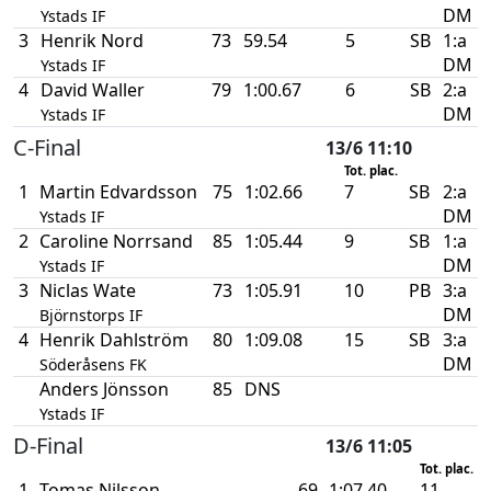
DM
Ystads IF
3
Henrik Nord
73
59.54
5
SB
1:a
DM
Ystads IF
4
David Waller
79
1:00.67
6
SB
2:a
DM
Ystads IF
C-Final
13/6 11:10
Tot. plac.
1
Martin Edvardsson
75
1:02.66
7
SB
2:a
DM
Ystads IF
2
Caroline Norrsand
85
1:05.44
9
SB
1:a
DM
Ystads IF
3
Niclas Wate
73
1:05.91
10
PB
3:a
DM
Björnstorps IF
4
Henrik Dahlström
80
1:09.08
15
SB
3:a
DM
Söderåsens FK
Anders Jönsson
85
DNS
Ystads IF
D-Final
13/6 11:05
Tot. plac.
1
Tomas Nilsson
69
1:07.40
11