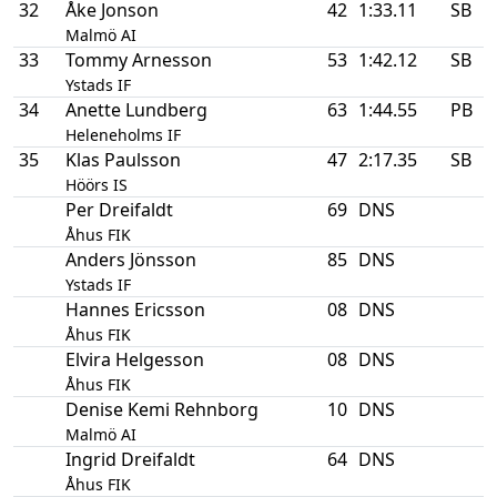
32
Åke Jonson
42
1:33.11
SB
1
Malmö AI
33
Tommy Arnesson
53
1:42.12
SB
2
Ystads IF
34
Anette Lundberg
63
1:44.55
PB
3
Heleneholms IF
35
Klas Paulsson
47
2:17.35
SB
1
Höörs IS
Per Dreifaldt
69
DNS
Åhus FIK
Anders Jönsson
85
DNS
Ystads IF
Hannes Ericsson
08
DNS
Åhus FIK
Elvira Helgesson
08
DNS
Åhus FIK
Denise Kemi Rehnborg
10
DNS
Malmö AI
Ingrid Dreifaldt
64
DNS
Åhus FIK