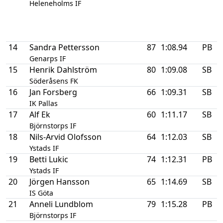
D
Heleneholms IF
2
K
14
Sandra Pettersson
87
1:08.94
PB
1
Genarps IF
15
Henrik Dahlström
80
1:09.08
SB
3
Söderåsens FK
16
Jan Forsberg
66
1:09.31
SB
1
IK Pallas
17
Alf Ek
60
1:11.17
SB
1
Björnstorps IF
18
Nils-Arvid Olofsson
64
1:12.03
SB
2
Ystads IF
19
Betti Lukic
74
1:12.31
PB
1
Ystads IF
20
Jörgen Hansson
65
1:14.69
SB
3
IS Göta
21
Anneli Lundblom
79
1:15.28
PB
1
Björnstorps IF