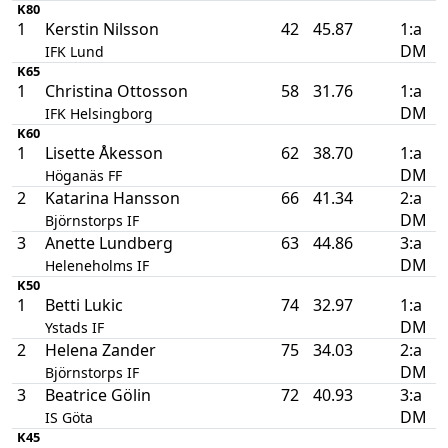
K80
1
Kerstin Nilsson
42
45.87
1:a
DM
IFK Lund
K65
1
Christina Ottosson
58
31.76
1:a
DM
IFK Helsingborg
K60
1
Lisette Åkesson
62
38.70
1:a
DM
Höganäs FF
2
Katarina Hansson
66
41.34
2:a
DM
Björnstorps IF
3
Anette Lundberg
63
44.86
3:a
DM
Heleneholms IF
K50
1
Betti Lukic
74
32.97
1:a
DM
Ystads IF
2
Helena Zander
75
34.03
2:a
DM
Björnstorps IF
3
Beatrice Gölin
72
40.93
3:a
DM
IS Göta
K45