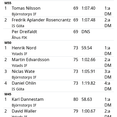
M55
1
Tomas Nilsson
69
1:07.40
1:a
DM
Björnstorps IF
2
Fredrik Aplander Rosencrantz
69
1:07.48
2:a
DM
IS Göta
Per Dreifaldt
69
DNS
Åhus FIK
M50
1
Henrik Nord
73
59.54
1:a
DM
Ystads IF
2
Martin Edvardsson
75
1:02.66
2:a
DM
Ystads IF
3
Niclas Wate
73
1:05.91
3:a
DM
Björnstorps IF
4
Daniel Ohlin
73
1:19.82
4:a
DM
IS Göta
M45
1
Karl Dannestam
80
58.63
1:a
DM
Björnstorps IF
2
David Waller
79
1:00.67
2:a
DM
Ystads IF