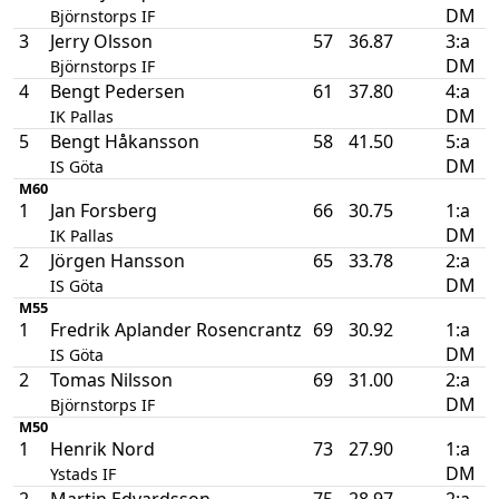
DM
Björnstorps IF
3
Jerry Olsson
57
36.87
3:a
DM
Björnstorps IF
4
Bengt Pedersen
61
37.80
4:a
DM
IK Pallas
5
Bengt Håkansson
58
41.50
5:a
DM
IS Göta
M60
1
Jan Forsberg
66
30.75
1:a
DM
IK Pallas
2
Jörgen Hansson
65
33.78
2:a
DM
IS Göta
M55
1
Fredrik Aplander Rosencrantz
69
30.92
1:a
DM
IS Göta
2
Tomas Nilsson
69
31.00
2:a
DM
Björnstorps IF
M50
1
Henrik Nord
73
27.90
1:a
DM
Ystads IF
2
Martin Edvardsson
75
28.97
2:a