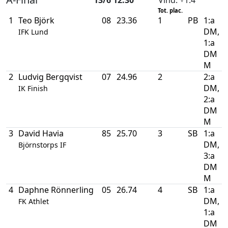
13/6 12:30
Vind
: +1.4
Tot. plac.
1
Teo Björk
08
23.36
1
PB
1:a
DM,
IFK Lund
1:a
DM
M
2
Ludvig Bergqvist
07
24.96
2
2:a
DM,
IK Finish
2:a
DM
M
3
David Havia
85
25.70
3
SB
1:a
DM,
Björnstorps IF
3:a
DM
M
4
Daphne Rönnerling
05
26.74
4
SB
1:a
DM,
FK Athlet
1:a
DM