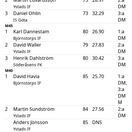
DM
Ystads IF
3
Daniel Ohlin
73
32.29
3:a
DM
IS Göta
M45
1
Karl Dannestam
80
26.90
1:a
DM
Björnstorps IF
2
David Waller
79
27.83
2:a
DM
Ystads IF
3
Henrik Dahlström
80
30.42
3:a
DM
Söderåsens FK
M40
1
David Havia
85
25.70
1:a
DM,
Björnstorps IF
3:a
DM
M
2
Martin Sundström
84
27.56
2:a
DM
Ystads IF
Anders Jönsson
85
DNS
Ystads IF