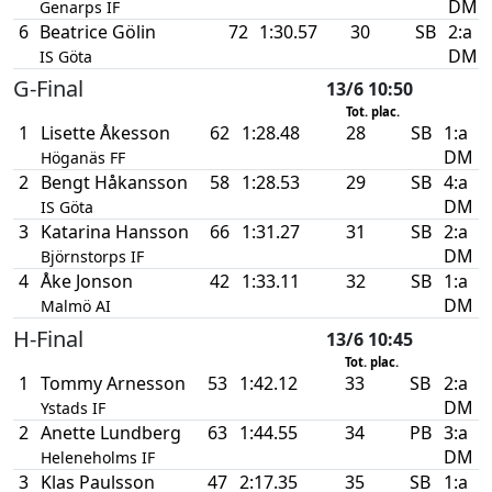
DM
Genarps IF
6
Beatrice Gölin
72
1:30.57
30
SB
2:a
DM
IS Göta
G-Final
13/6 10:50
Tot. plac.
1
Lisette Åkesson
62
1:28.48
28
SB
1:a
DM
Höganäs FF
2
Bengt Håkansson
58
1:28.53
29
SB
4:a
DM
IS Göta
3
Katarina Hansson
66
1:31.27
31
SB
2:a
DM
Björnstorps IF
4
Åke Jonson
42
1:33.11
32
SB
1:a
DM
Malmö AI
H-Final
13/6 10:45
Tot. plac.
1
Tommy Arnesson
53
1:42.12
33
SB
2:a
DM
Ystads IF
2
Anette Lundberg
63
1:44.55
34
PB
3:a
DM
Heleneholms IF
3
Klas Paulsson
47
2:17.35
35
SB
1:a