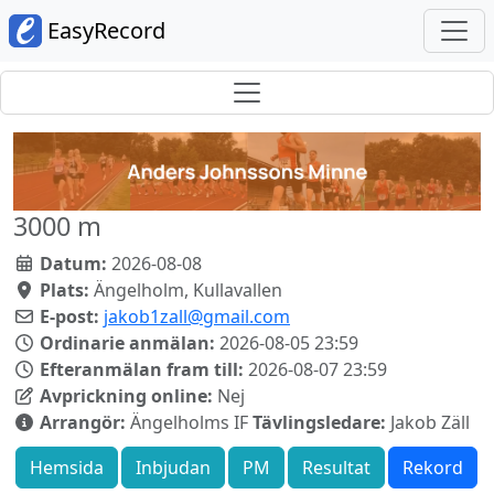
EasyRecord
3000 m
Datum:
2026-08-08
Plats:
Ängelholm, Kullavallen
E-post:
jakob1zall@gmail.com
Ordinarie anmälan:
2026-08-05 23:59
Efteranmälan fram till:
2026-08-07 23:59
Avprickning online:
Nej
Arrangör:
Ängelholms IF
Tävlingsledare:
Jakob Zäll
Hemsida
Inbjudan
PM
Resultat
Rekord