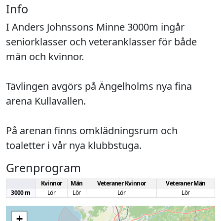
Info
I Anders Johnssons Minne 3000m ingår 
seniorklasser och veteranklasser för både 
män och kvinnor. 

Tävlingen avgörs på Ängelholms nya fina 
arena Kullavallen. 

På arenan finns omklädningsrum och 
toaletter i vår nya klubbstuga.
Grenprogram
Kvinnor
Män
Veteraner Kvinnor
Veteraner Män
3000 m
Lör
Lör
Lör
Lör
+