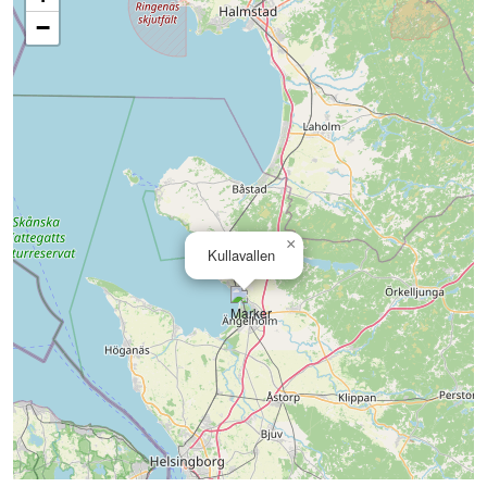
−
×
Kullavallen