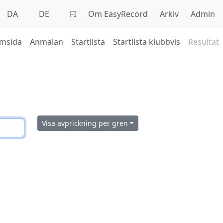
DA
DE
FI
Om EasyRecord
Arkiv
Admin
msida
Anmälan
Startlista
Startlista klubbvis
Resultat
Visa avprickning per gren