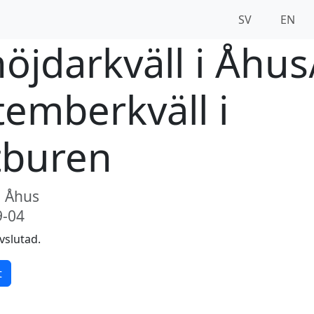
SV
EN
öjdarkväll i Åhus
temberkväll i
tburen
, Åhus
9-04
vslutad.
t