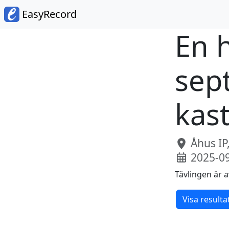
EasyRecord
En h
sep
kas
Åhus IP
2025-0
Tävlingen är a
Visa resulta