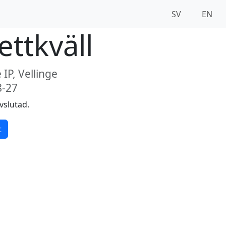
SV
EN
ettkväll
 IP, Vellinge
8-27
vslutad.
t