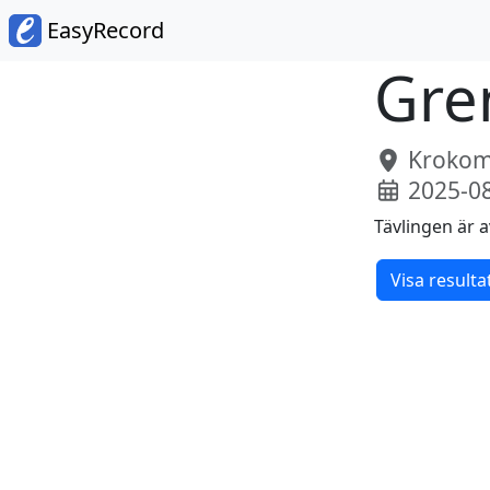
EasyRecord
Gre
Krokoms
2025-0
Tävlingen är a
Visa resulta