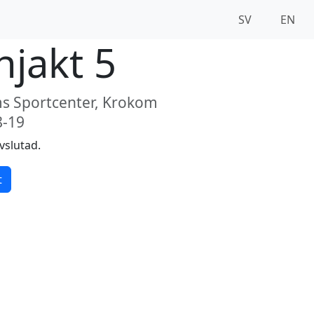
SV
EN
njakt 5
 Sportcenter, Krokom
8-19
vslutad.
t