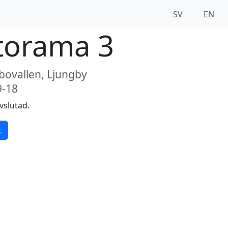
SV
EN
torama 3
ovallen, Ljungby
9-18
vslutad.
t