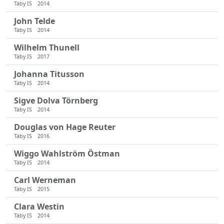
Täby IS
2014
John Telde
Täby IS
2014
Wilhelm Thunell
Täby IS
2017
Johanna Titusson
Täby IS
2014
Sigve Dolva Törnberg
Täby IS
2014
Douglas von Hage Reuter
Täby IS
2016
Wiggo Wahlström Östman
Täby IS
2014
Carl Werneman
Täby IS
2015
Clara Westin
Täby IS
2014