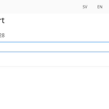
SV
EN
rt
28