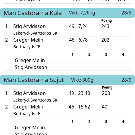
202
40
102
101
Män
Castorama
Kula
Vikt: 7,26kg
28/9
Poäng
1
Stig Arvidsson
49
7,24
243
Lekeryd-Svarttorps SK
2
Greger Melin
46
6,78
202
Bottnaryds IF
1
2
3
4
Greger Melin
Stig Arvidsson
Män
Castorama
Spjut
Vikt: 800g
28/9
Poäng
1
Stig Arvidsson
49
23,40
208
Lekeryd-Svarttorps SK
2
Greger Melin
46
15,62
40
Bottnaryds IF
1
2
3
4
Greger Melin
Stig Arvidsson