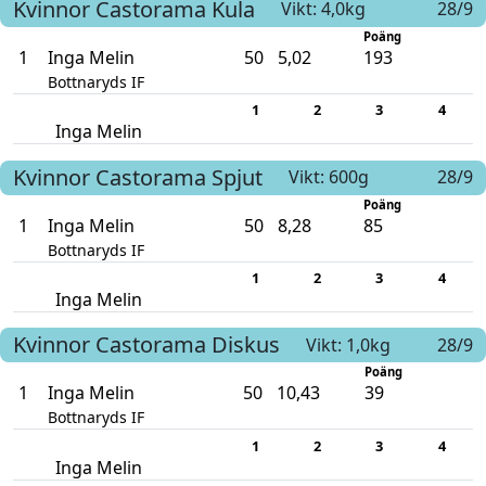
Kvinnor
Castorama
Kula
Vikt: 4,0kg
28/9
Poäng
1
Inga Melin
50
5,02
193
Bottnaryds IF
1
2
3
4
Inga Melin
Kvinnor
Castorama
Spjut
Vikt: 600g
28/9
Poäng
1
Inga Melin
50
8,28
85
Bottnaryds IF
1
2
3
4
Inga Melin
Kvinnor
Castorama
Diskus
Vikt: 1,0kg
28/9
Poäng
1
Inga Melin
50
10,43
39
Bottnaryds IF
1
2
3
4
Inga Melin