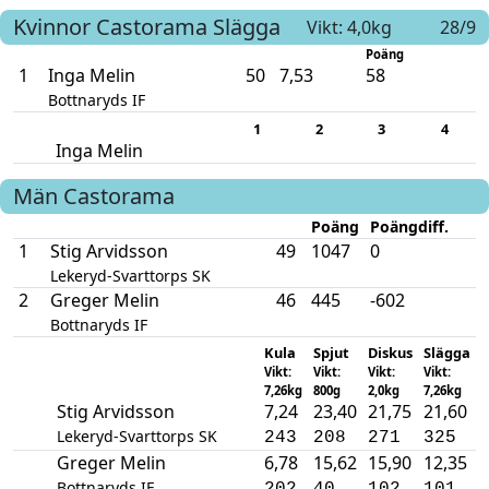
Kvinnor
Castorama
Slägga
Vikt: 4,0kg
28/9
Poäng
1
Inga Melin
50
7,53
58
Bottnaryds IF
1
2
3
4
Inga Melin
Män
Castorama
Poäng
Poängdiff.
1
Stig Arvidsson
49
1047
0
Lekeryd-Svarttorps SK
2
Greger Melin
46
445
-602
Bottnaryds IF
Kula
Spjut
Diskus
Slägga
Vikt:
Vikt:
Vikt:
Vikt:
7,26kg
800g
2,0kg
7,26kg
Stig Arvidsson
7,24
23,40
21,75
21,60
Lekeryd-Svarttorps SK
243
208
271
325
Greger Melin
6,78
15,62
15,90
12,35
Bottnaryds IF