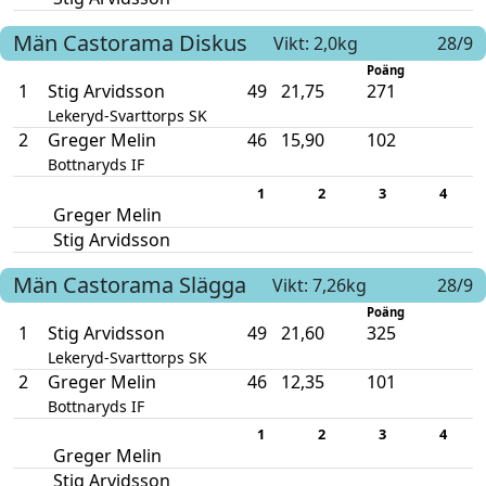
Män
Castorama
Diskus
Vikt: 2,0kg
28/9
Poäng
1
Stig Arvidsson
49
21,75
271
Lekeryd-Svarttorps SK
2
Greger Melin
46
15,90
102
Bottnaryds IF
1
2
3
4
Greger Melin
Stig Arvidsson
Män
Castorama
Slägga
Vikt: 7,26kg
28/9
Poäng
1
Stig Arvidsson
49
21,60
325
Lekeryd-Svarttorps SK
2
Greger Melin
46
12,35
101
Bottnaryds IF
1
2
3
4
Greger Melin
Stig Arvidsson