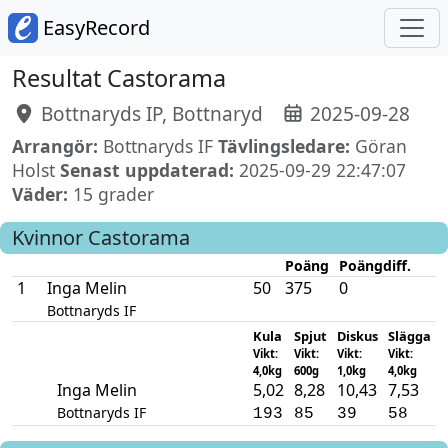
EasyRecord
Resultat Castorama
Bottnaryds IP, Bottnaryd
2025-09-28
Arrangör:
Bottnaryds IF
Tävlingsledare:
Göran
Holst
Senast uppdaterad:
2025-09-29 22:47:07
Väder:
15 grader
Kvinnor
Castorama
Poäng
Poängdiff.
1
Inga Melin
50
375
0
Bottnaryds IF
Kula
Spjut
Diskus
Slägga
Vikt:
Vikt:
Vikt:
Vikt:
4,0kg
600g
1,0kg
4,0kg
Inga Melin
5,02
8,28
10,43
7,53
Bottnaryds IF
193
85
39
58