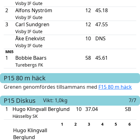
Visby IF Gute
2
Alfons Nyström
12
45.18
Visby IF Gute
3
Carl Sundgren
12
47.55
Visby IF Gute
Åke Enekvist
10
DNS
Visby IF Gute
M65
1
Bobbie Baars
58
45.61
Turebergs FK
P15
80 m häck
Grenen genomfördes tillsammans med
F15 80 m häck
P15
Diskus
Vikt: 1,0kg
7/7
1
Hugo Klingvall Berglund
10
37.04
SB
Hässelby SK
1
2
3
4
5
6
Hugo Klingvall
Berglund