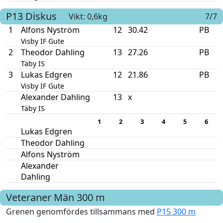
P13
Diskus
Vikt: 0,6kg
7/7
1
Alfons Nyström
12
30.42
PB
Visby IF Gute
2
Theodor Dahling
13
27.26
PB
Täby IS
3
Lukas Edgren
12
21.86
PB
Visby IF Gute
Alexander Dahling
13
x
Täby IS
1
2
3
4
5
6
Lukas Edgren
Theodor Dahling
Alfons Nyström
Alexander
Dahling
Veteraner Män
300 m
Grenen genomfördes tillsammans med
P15 300 m