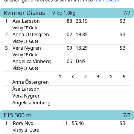
Kvinnor
Diskus
Vikt: 1,0kg
7/7
1
Åsa Larsson
88
28.15
SB
Visby IF Gute
2
Anna Östergren
02
19.85
SB
Visby IF Gute
3
Vera Nygren
09
18.29
SB
Visby IF Gute
Angelica Vinberg
06
DNS
Visby IF Gute
1
2
3
4
5
6
Anna Östergren
Åsa Larsson
Vera Nygren
Angelica Vinberg
F15
300 m
7/7
1
Rory Nyd
11
55.46
SB
Visby IF Gute