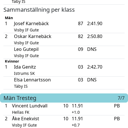
Täby IS
Sammanställning per klass
Män
1
Josef Karnebäck
87
2:41.90
Visby IF Gute
2
Oskar Karnebäck
82
2:50.80
Visby IF Gute
Leo Gutepil
09
DNS
Visby IF Gute
Kvinnor
1
Ida Genitz
03
2:42.70
Istrums SK
Elsa Lennartsson
03
DNS
Täby IS
Män
Tresteg
7/7
1
Vincent Lundvall
10
11.91
PB
Hellas FK
+1.0
2
Åke Enekvist
10
11.91
PB
Visby IF Gute
+0.7