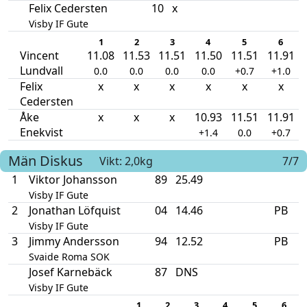
Felix Cedersten
10
x
Visby IF Gute
1
2
3
4
5
6
Vincent
11.08
11.53
11.51
11.50
11.51
11.91
Lundvall
0.0
0.0
0.0
0.0
+0.7
+1.0
Felix
x
x
x
x
x
x
Cedersten
Åke
x
x
x
10.93
11.51
11.91
Enekvist
+1.4
0.0
+0.7
Män
Diskus
Vikt: 2,0kg
7/7
1
Viktor Johansson
89
25.49
Visby IF Gute
2
Jonathan Löfquist
04
14.46
PB
Visby IF Gute
3
Jimmy Andersson
94
12.52
PB
Svaide Roma SOK
Josef Karnebäck
87
DNS
Visby IF Gute
1
2
3
4
5
6