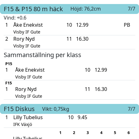
F15 & P15
80 m häck
Höjd: 76,2cm
7/7
Vind
: +0.6
1
Åke Enekvist
10
12.99
PB
Visby IF Gute
2
Rory Nyd
11
16.30
Visby IF Gute
Sammanställning per klass
P15
1
Åke Enekvist
10
12.99
Visby IF Gute
F15
1
Rory Nyd
11
16.30
Visby IF Gute
F15
Diskus
Vikt: 0,75kg
7/7
1
Lilly Tubelius
10
9.45
IFK Växjö
1
2
3
4
5
6
Lilly Tubelius