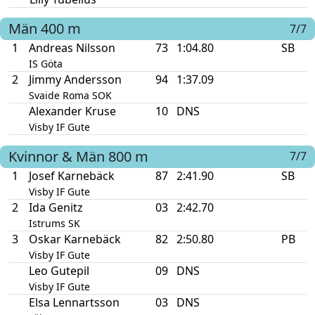
Män
400 m
7/7
1
Andreas Nilsson
73
1:04.80
SB
IS Göta
2
Jimmy Andersson
94
1:37.09
Svaide Roma SOK
Alexander Kruse
10
DNS
Visby IF Gute
Kvinnor & Män
800 m
7/7
1
Josef Karnebäck
87
2:41.90
SB
Visby IF Gute
2
Ida Genitz
03
2:42.70
Istrums SK
3
Oskar Karnebäck
82
2:50.80
PB
Visby IF Gute
Leo Gutepil
09
DNS
Visby IF Gute
Elsa Lennartsson
03
DNS