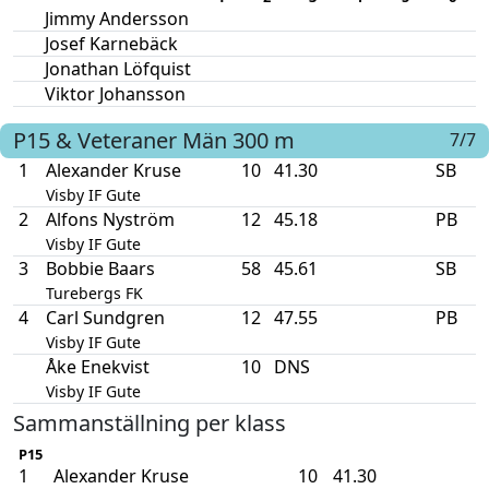
Jimmy Andersson
Josef Karnebäck
Jonathan Löfquist
Viktor Johansson
P15 & Veteraner Män
300 m
7/7
1
Alexander Kruse
10
41.30
SB
Visby IF Gute
2
Alfons Nyström
12
45.18
PB
Visby IF Gute
3
Bobbie Baars
58
45.61
SB
Turebergs FK
4
Carl Sundgren
12
47.55
PB
Visby IF Gute
Åke Enekvist
10
DNS
Visby IF Gute
Sammanställning per klass
P15
1
Alexander Kruse
10
41.30