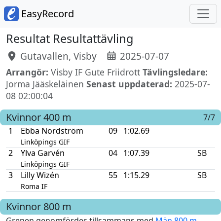
EasyRecord
Resultat Resultattävling
Gutavallen, Visby
2025-07-07
Arrangör:
Visby IF Gute Friidrott
Tävlingsledare:
Jorma Jääskeläinen
Senast uppdaterad:
2025-07-
08 02:00:04
Kvinnor
400 m
7/7
1
Ebba Nordström
09
1:02.69
Linköpings GIF
2
Ylva Garvén
04
1:07.39
SB
Linköpings GIF
3
Lilly Wizén
55
1:15.29
SB
Roma IF
Kvinnor
800 m
Grenen genomfördes tillsammans med
Män 800 m