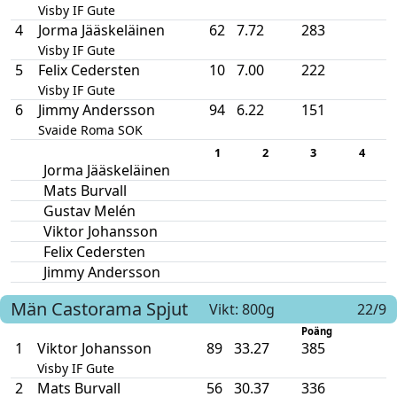
Visby IF Gute
4
Jorma Jääskeläinen
62
7.72
283
Visby IF Gute
5
Felix Cedersten
10
7.00
222
Visby IF Gute
6
Jimmy Andersson
94
6.22
151
Svaide Roma SOK
1
2
3
4
Jorma Jääskeläinen
Mats Burvall
Gustav Melén
Viktor Johansson
Felix Cedersten
Jimmy Andersson
Män
Castorama
Spjut
Vikt: 800g
22/9
Poäng
1
Viktor Johansson
89
33.27
385
Visby IF Gute
2
Mats Burvall
56
30.37
336