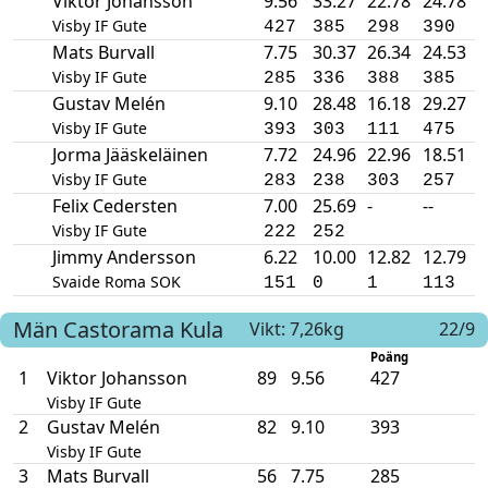
Viktor Johansson
9.56
33.27
22.78
24.78
Visby IF Gute
427
385
298
390
Mats Burvall
7.75
30.37
26.34
24.53
Visby IF Gute
285
336
388
385
Gustav Melén
9.10
28.48
16.18
29.27
Visby IF Gute
393
303
111
475
Jorma Jääskeläinen
7.72
24.96
22.96
18.51
Visby IF Gute
283
238
303
257
Felix Cedersten
7.00
25.69
-
--
Visby IF Gute
222
252
Jimmy Andersson
6.22
10.00
12.82
12.79
Svaide Roma SOK
151
0
1
113
Män
Castorama
Kula
Vikt: 7,26kg
22/9
Poäng
1
Viktor Johansson
89
9.56
427
Visby IF Gute
2
Gustav Melén
82
9.10
393
Visby IF Gute
3
Mats Burvall
56
7.75
285