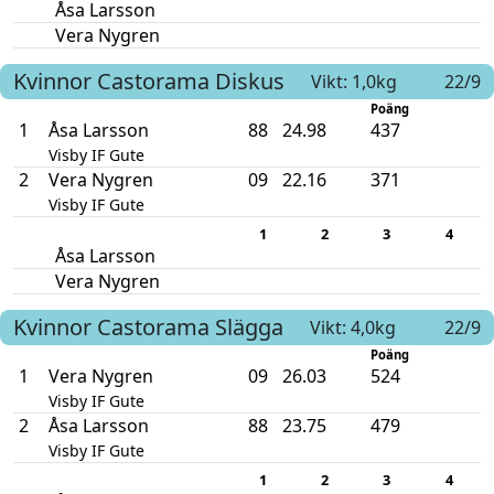
Åsa Larsson
Vera Nygren
Kvinnor
Castorama
Diskus
Vikt: 1,0kg
22/9
Poäng
1
Åsa Larsson
88
24.98
437
Visby IF Gute
2
Vera Nygren
09
22.16
371
Visby IF Gute
1
2
3
4
Åsa Larsson
Vera Nygren
Kvinnor
Castorama
Slägga
Vikt: 4,0kg
22/9
Poäng
1
Vera Nygren
09
26.03
524
Visby IF Gute
2
Åsa Larsson
88
23.75
479
Visby IF Gute
1
2
3
4