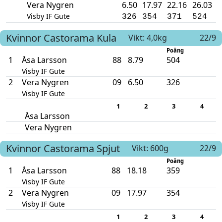
Vera Nygren
6.50
17.97
22.16
26.03
Visby IF Gute
326
354
371
524
Kvinnor
Castorama
Kula
Vikt: 4,0kg
22/9
Poäng
1
Åsa Larsson
88
8.79
504
Visby IF Gute
2
Vera Nygren
09
6.50
326
Visby IF Gute
1
2
3
4
Åsa Larsson
Vera Nygren
Kvinnor
Castorama
Spjut
Vikt: 600g
22/9
Poäng
1
Åsa Larsson
88
18.18
359
Visby IF Gute
2
Vera Nygren
09
17.97
354
Visby IF Gute
1
2
3
4