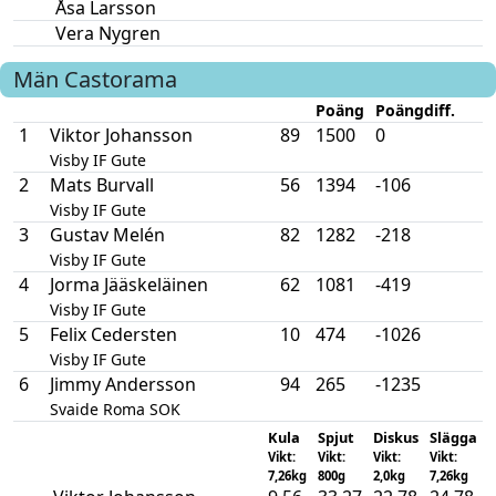
Åsa Larsson
Vera Nygren
Män
Castorama
Poäng
Poängdiff.
1
Viktor Johansson
89
1500
0
Visby IF Gute
2
Mats Burvall
56
1394
-106
Visby IF Gute
3
Gustav Melén
82
1282
-218
Visby IF Gute
4
Jorma Jääskeläinen
62
1081
-419
Visby IF Gute
5
Felix Cedersten
10
474
-1026
Visby IF Gute
6
Jimmy Andersson
94
265
-1235
Svaide Roma SOK
Kula
Spjut
Diskus
Slägga
Vikt:
Vikt:
Vikt:
Vikt:
7,26kg
800g
2,0kg
7,26kg