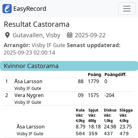
EasyRecord
Resultat Castorama
Gutavallen, Visby
2025-09-22
Arrangör:
Visby IF Gute
Senast uppdaterad:
2025-09-23 02:00:14
Kvinnor
Castorama
Poäng
Poängdiff.
1
Åsa Larsson
88
1779
0
Visby IF Gute
2
Vera Nygren
09
1575
-204
Visby IF Gute
Kula
Spjut
Diskus
Slägga
Vikt:
Vikt:
Vikt:
Vikt:
4,0kg
600g
1,0kg
4,0kg
Åsa Larsson
8.79
18.18
24.98
23.75
Visby IF Gute
504
359
437
479