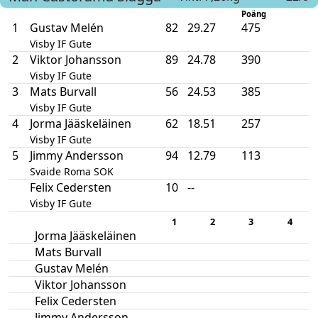
Poäng
1
Gustav Melén
82
29.27
475
Visby IF Gute
2
Viktor Johansson
89
24.78
390
Visby IF Gute
3
Mats Burvall
56
24.53
385
Visby IF Gute
4
Jorma Jääskeläinen
62
18.51
257
Visby IF Gute
5
Jimmy Andersson
94
12.79
113
Svaide Roma SOK
Felix Cedersten
10
--
Visby IF Gute
1
2
3
4
Jorma Jääskeläinen
Mats Burvall
Gustav Melén
Viktor Johansson
Felix Cedersten
Jimmy Andersson