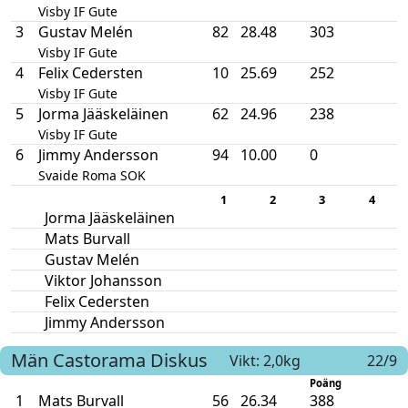
Visby IF Gute
3
Gustav Melén
82
28.48
303
Visby IF Gute
4
Felix Cedersten
10
25.69
252
Visby IF Gute
5
Jorma Jääskeläinen
62
24.96
238
Visby IF Gute
6
Jimmy Andersson
94
10.00
0
Svaide Roma SOK
1
2
3
4
Jorma Jääskeläinen
Mats Burvall
Gustav Melén
Viktor Johansson
Felix Cedersten
Jimmy Andersson
Män
Castorama
Diskus
Vikt: 2,0kg
22/9
Poäng
1
Mats Burvall
56
26.34
388