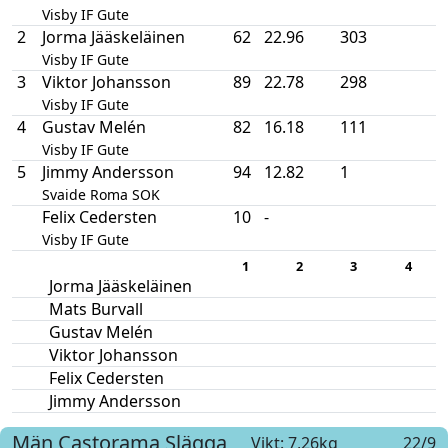
Visby IF Gute
2
Jorma Jääskeläinen
62
22.96
303
Visby IF Gute
3
Viktor Johansson
89
22.78
298
Visby IF Gute
4
Gustav Melén
82
16.18
111
Visby IF Gute
5
Jimmy Andersson
94
12.82
1
Svaide Roma SOK
Felix Cedersten
10
-
Visby IF Gute
1
2
3
4
Jorma Jääskeläinen
Mats Burvall
Gustav Melén
Viktor Johansson
Felix Cedersten
Jimmy Andersson
Män
Castorama
Slägga
Vikt: 7,26kg
22/9