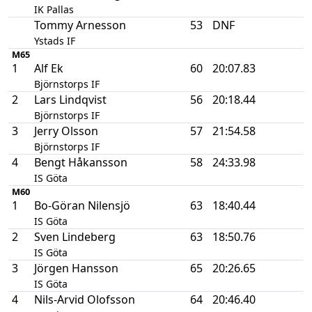
IK Pallas
Tommy Arnesson
53
DNF
Ystads IF
M65
1
Alf Ek
60
20:07.83
Björnstorps IF
2
Lars Lindqvist
56
20:18.44
Björnstorps IF
3
Jerry Olsson
57
21:54.58
Björnstorps IF
4
Bengt Håkansson
58
24:33.98
IS Göta
M60
1
Bo-Göran Nilensjö
63
18:40.44
IS Göta
2
Sven Lindeberg
63
18:50.76
IS Göta
3
Jörgen Hansson
65
20:26.65
IS Göta
4
Nils-Arvid Olofsson
64
20:46.40