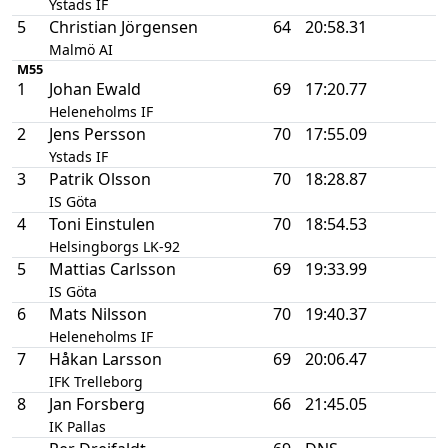
Ystads IF
5
Christian Jörgensen
64
20:58.31
Malmö AI
M55
1
Johan Ewald
69
17:20.77
Heleneholms IF
2
Jens Persson
70
17:55.09
Ystads IF
3
Patrik Olsson
70
18:28.87
IS Göta
4
Toni Einstulen
70
18:54.53
Helsingborgs LK-92
5
Mattias Carlsson
69
19:33.99
IS Göta
6
Mats Nilsson
70
19:40.37
Heleneholms IF
7
Håkan Larsson
69
20:06.47
IFK Trelleborg
8
Jan Forsberg
66
21:45.05
IK Pallas