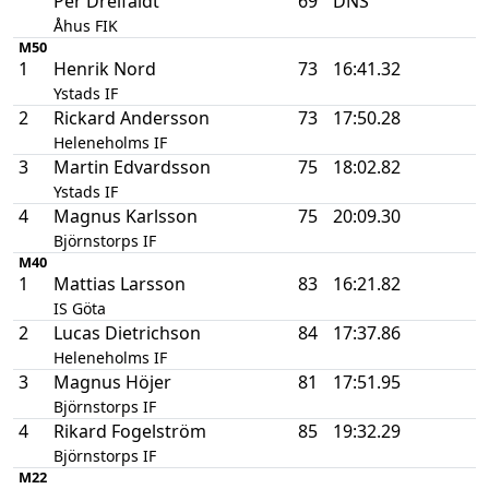
Per Dreifaldt
69
DNS
Åhus FIK
M50
1
Henrik Nord
73
16:41.32
Ystads IF
2
Rickard Andersson
73
17:50.28
Heleneholms IF
3
Martin Edvardsson
75
18:02.82
Ystads IF
4
Magnus Karlsson
75
20:09.30
Björnstorps IF
M40
1
Mattias Larsson
83
16:21.82
IS Göta
2
Lucas Dietrichson
84
17:37.86
Heleneholms IF
3
Magnus Höjer
81
17:51.95
Björnstorps IF
4
Rikard Fogelström
85
19:32.29
Björnstorps IF
M22