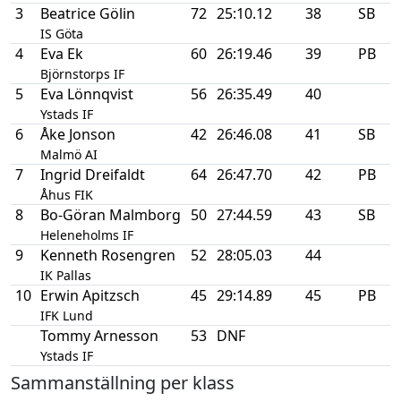
3
Beatrice Gölin
72
25:10.12
38
SB
IS Göta
4
Eva Ek
60
26:19.46
39
PB
Björnstorps IF
5
Eva Lönnqvist
56
26:35.49
40
Ystads IF
6
Åke Jonson
42
26:46.08
41
SB
Malmö AI
7
Ingrid Dreifaldt
64
26:47.70
42
PB
Åhus FIK
8
Bo-Göran Malmborg
50
27:44.59
43
SB
Heleneholms IF
9
Kenneth Rosengren
52
28:05.03
44
IK Pallas
10
Erwin Apitzsch
45
29:14.89
45
PB
IFK Lund
Tommy Arnesson
53
DNF
Ystads IF
Sammanställning per klass