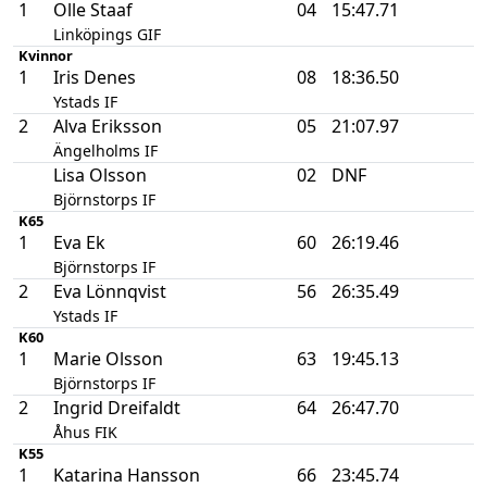
1
Olle Staaf
04
15:47.71
Linköpings GIF
Kvinnor
1
Iris Denes
08
18:36.50
Ystads IF
2
Alva Eriksson
05
21:07.97
Ängelholms IF
Lisa Olsson
02
DNF
Björnstorps IF
K65
1
Eva Ek
60
26:19.46
Björnstorps IF
2
Eva Lönnqvist
56
26:35.49
Ystads IF
K60
1
Marie Olsson
63
19:45.13
Björnstorps IF
2
Ingrid Dreifaldt
64
26:47.70
Åhus FIK
K55
1
Katarina Hansson
66
23:45.74