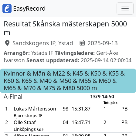
EasyRecord
Resultat Skånska mästerskapen 5000
m
Sandskogens IP, Ystad
2025-09-13
Arrangör:
Ystads IF
Tävlingsledare:
Gert-Åke
Ivarsson
Senast uppdaterad:
2025-09-14 02:00:04
Kvinnor & Män & M22 & K45 & K50 & K55 &
K60 & K65 & M40 & M50 & M55 & M60 &
M65 & M70 & M75 & M80
5000 m
A-Final
13/9 14:50
Tot. plac.
1
Lukas Mårtensson
98
15:31.87
1
PB
Björnstorps IF
2
Olle Staaf
04
15:47.71
2
PB
Linköpings GIF