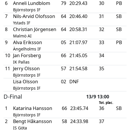
6
Anneli Lundblom
79
20:29.43
30
PB
Björnstorps IF
7
Nils-Arvid Olofsson
64
20:46.40
31
SB
Ystads IF
8
Christian Jörgensen
64
20:58.31
32
SB
Malmö AI
9
Alva Eriksson
05
21:07.97
33
PB
Ängelholms IF
10
Jan Forsberg
66
21:45.05
34
IK Pallas
11
Jerry Olsson
57
21:54.58
35
Björnstorps IF
Lisa Olsson
02
DNF
Björnstorps IF
D-Final
13/9 13:00
Tot. plac.
1
Katarina Hansson
66
23:45.74
36
SB
Björnstorps IF
2
Bengt Håkansson
58
24:33.98
37
IS Göta