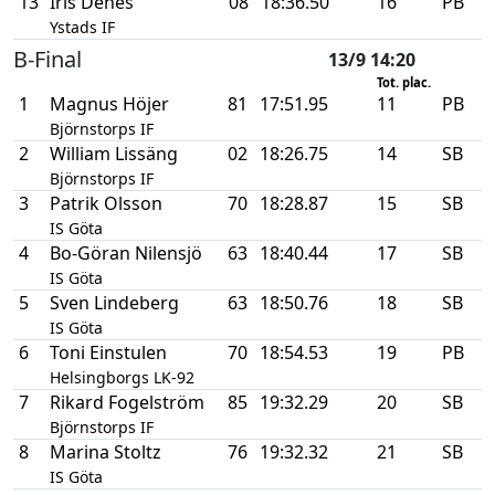
13
Iris Denes
08
18:36.50
16
PB
Ystads IF
B-Final
13/9 14:20
Tot. plac.
1
Magnus Höjer
81
17:51.95
11
PB
Björnstorps IF
2
William Lissäng
02
18:26.75
14
SB
Björnstorps IF
3
Patrik Olsson
70
18:28.87
15
SB
IS Göta
4
Bo-Göran Nilensjö
63
18:40.44
17
SB
IS Göta
5
Sven Lindeberg
63
18:50.76
18
SB
IS Göta
6
Toni Einstulen
70
18:54.53
19
PB
Helsingborgs LK-92
7
Rikard Fogelström
85
19:32.29
20
SB
Björnstorps IF
8
Marina Stoltz
76
19:32.32
21
SB
IS Göta