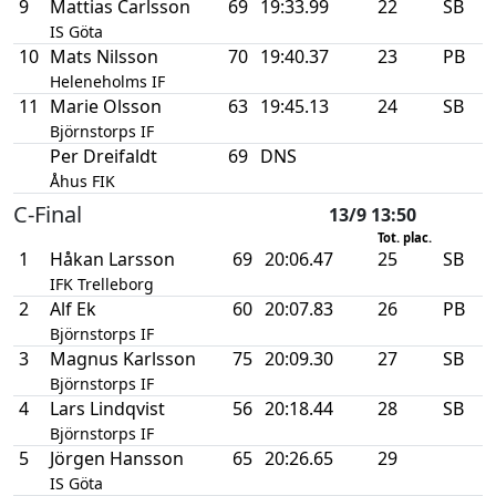
9
Mattias Carlsson
69
19:33.99
22
SB
IS Göta
10
Mats Nilsson
70
19:40.37
23
PB
Heleneholms IF
11
Marie Olsson
63
19:45.13
24
SB
Björnstorps IF
Per Dreifaldt
69
DNS
Åhus FIK
C-Final
13/9 13:50
Tot. plac.
1
Håkan Larsson
69
20:06.47
25
SB
IFK Trelleborg
2
Alf Ek
60
20:07.83
26
PB
Björnstorps IF
3
Magnus Karlsson
75
20:09.30
27
SB
Björnstorps IF
4
Lars Lindqvist
56
20:18.44
28
SB
Björnstorps IF
5
Jörgen Hansson
65
20:26.65
29
IS Göta