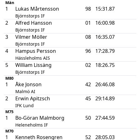
Män
1
Lukas Mårtensson
98
15:31.87
Björnstorps IF
2
Alfred Hansson
01
16:00.98
Björnstorps IF
3
Vilmer Möller
08
16:35.07
Björnstorps IF
4
Hampus Persson
96
17:28.79
Hässleholms AIS
5
William Lissäng
02
18:26.75
Björnstorps IF
M80
1
Åke Jonson
42
26:46.08
Malmö AI
2
Erwin Apitzsch
45
29:14.89
IFK Lund
M75
1
Bo-Göran Malmborg
50
27:44.59
Heleneholms IF
M70
1
Kenneth Rosengren
52
28:05.03