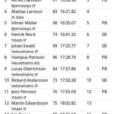
3
Alfred Hansson
01
16:00.98
3
PB
Björnstorps IF
4
Mattias Larsson
83
16:21.82
4
IS Göta
5
Vilmer Möller
08
16:35.07
5
PB
Björnstorps IF
6
Henrik Nord
73
16:41.32
6
SB
Ystads IF
7
Johan Ewald
69
17:20.77
7
SB
Heleneholms IF
8
Hampus Persson
96
17:28.79
8
PB
Hässleholms AIS
9
Lucas Dietrichson
84
17:37.86
9
PB
Heleneholms IF
10
Rickard Andersson
73
17:50.28
10
SB
Heleneholms IF
11
Jens Persson
70
17:55.09
12
PB
Ystads IF
12
Martin Edvardsson
75
18:02.82
13
Ystads IF