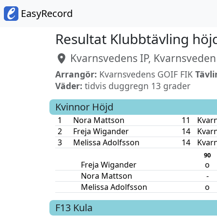
EasyRecord
Resultat Klubbtävling höj
Kvarnsvedens IP, Kvarnsveden
Arrangör:
Kvarnsvedens GOIF FIK
Tävli
Väder:
tidvis duggregn 13 grader
Kvinnor
Höjd
1
Nora Mattson
11
Kvar
2
Freja Wigander
14
Kvar
3
Melissa Adolfsson
14
Kvar
90
Freja Wigander
o
Nora Mattson
-
Melissa Adolfsson
o
F13
Kula