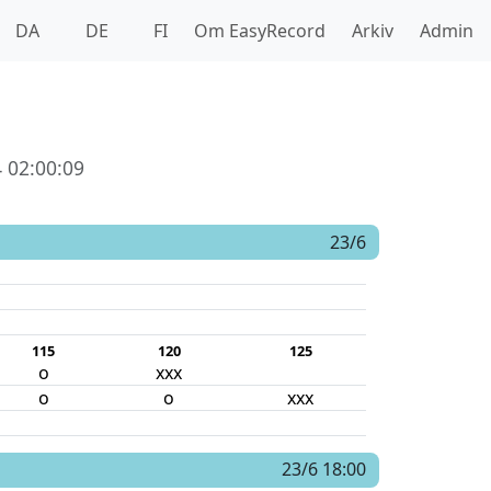
DA
DE
FI
Om EasyRecord
Arkiv
Admin
 02:00:09
23/6
115
120
125
o
xxx
o
o
xxx
23/6 18:00