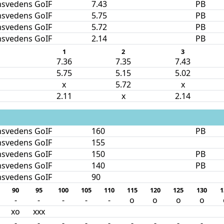
nsvedens GoIF
7.43
PB
nsvedens GoIF
5.75
PB
nsvedens GoIF
5.72
PB
nsvedens GoIF
2.14
PB
1
2
3
7.36
7.35
7.43
5.75
5.15
5.02
x
5.72
x
2.11
x
2.14
nsvedens GoIF
160
PB
nsvedens GoIF
155
nsvedens GoIF
150
PB
nsvedens GoIF
140
PB
nsvedens GoIF
90
90
95
100
105
110
115
120
125
130
1
-
-
-
-
-
o
o
o
o
xo
xxx
-
-
-
-
-
-
-
-
-