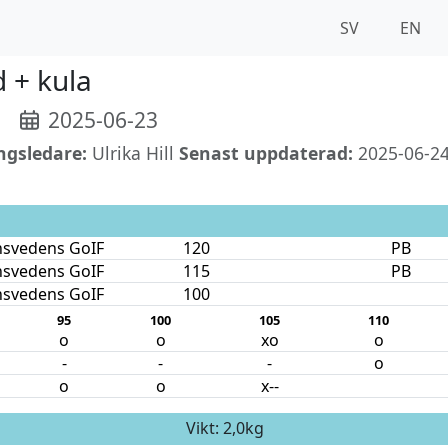
SV
EN
d + kula
2025-06-23
ngsledare:
Ulrika Hill
Senast uppdaterad:
2025-06-24
nsvedens GoIF
120
PB
nsvedens GoIF
115
PB
nsvedens GoIF
100
95
100
105
110
o
o
xo
o
-
-
-
o
o
o
x--
Vikt: 2,0kg