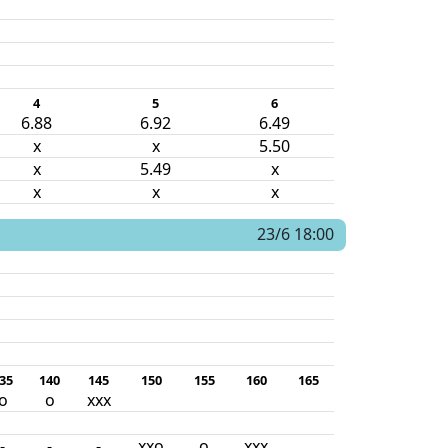
4
5
6
6.88
6.92
6.49
x
x
5.50
x
5.49
x
x
x
x
23/6 18:00
35
140
145
150
155
160
165
o
o
xxx
-
-
-
xxo
o
xxx