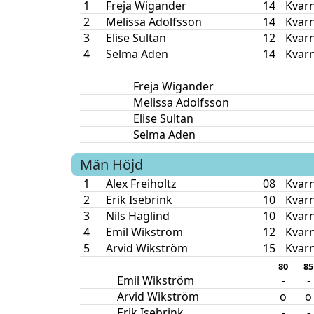
1
Freja Wigander
14
Kvar
2
Melissa Adolfsson
14
Kvar
3
Elise Sultan
12
Kvar
4
Selma Aden
14
Kvar
Freja Wigander
Melissa Adolfsson
Elise Sultan
Selma Aden
Män
Höjd
1
Alex Freiholtz
08
Kvar
2
Erik Isebrink
10
Kvar
3
Nils Haglind
10
Kvar
4
Emil Wikström
12
Kvar
5
Arvid Wikström
15
Kvar
80
85
Emil Wikström
-
-
Arvid Wikström
o
o
Erik Isebrink
-
-