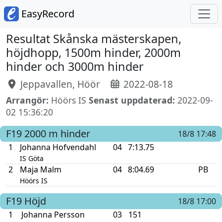
EasyRecord
Resultat Skånska mästerskapen,
höjdhopp, 1500m hinder, 2000m
hinder och 3000m hinder
Jeppavallen, Höör
2022-08-18
Arrangör:
Höörs IS
Senast uppdaterad:
2022-09-
02 15:36:20
F19
2000 m hinder
18/8 17:48
1
Johanna Hofvendahl
04
7:13.75
IS Göta
2
Maja Malm
04
8:04.69
PB
Höörs IS
F19
Höjd
18/8 17:00
1
Johanna Persson
03
151