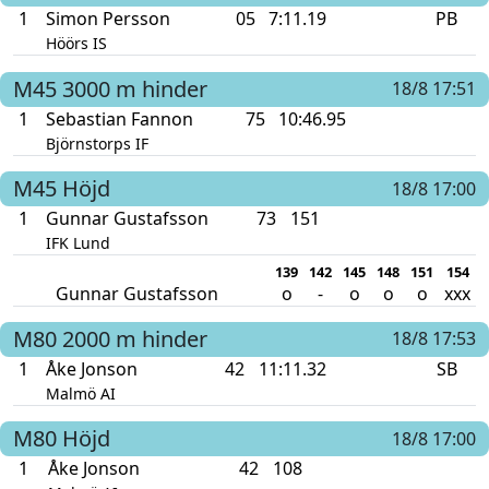
1
Simon Persson
05
7:11.19
PB
Höörs IS
M45
3000 m hinder
18/8 17:51
1
Sebastian Fannon
75
10:46.95
Björnstorps IF
M45
Höjd
18/8 17:00
1
Gunnar Gustafsson
73
151
IFK Lund
139
142
145
148
151
154
Gunnar Gustafsson
o
-
o
o
o
xxx
M80
2000 m hinder
18/8 17:53
1
Åke Jonson
42
11:11.32
SB
Malmö AI
M80
Höjd
18/8 17:00
1
Åke Jonson
42
108