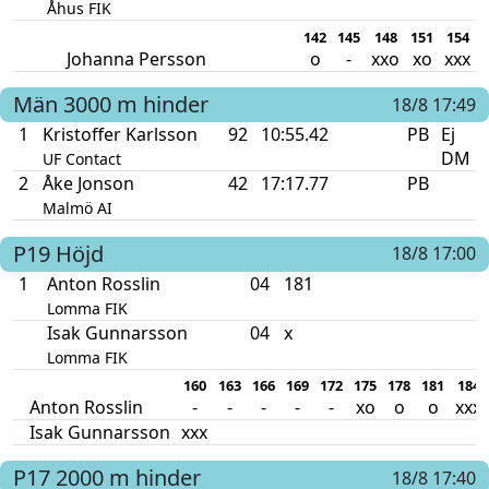
Åhus FIK
142
145
148
151
154
Johanna Persson
o
-
xxo
xo
xxx
Män
3000 m hinder
18/8 17:49
1
Kristoffer Karlsson
92
10:55.42
PB
Ej
DM
UF Contact
2
Åke Jonson
42
17:17.77
PB
Malmö AI
P19
Höjd
18/8 17:00
1
Anton Rosslin
04
181
Lomma FIK
Isak Gunnarsson
04
x
Lomma FIK
160
163
166
169
172
175
178
181
184
Anton Rosslin
-
-
-
-
-
xo
o
o
xxx
Isak Gunnarsson
xxx
P17
2000 m hinder
18/8 17:40