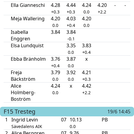
Ella Gianneschi
4.28
4.44
4.24
4.20
-
-
+0.3
+0.3
0.0
+2.2
Meja Wallering
4.20
4.03
4.20
0.0
+0.4
0.0
Isabella
3.84
3.84
Enggren
-0.1
Elsa Lundquist
3.35
3.83
0.0
+0.4
Ebba Bränholm
3.76
3.87
x
+0.4
0.0
Freja
3.79
3.92
4.21
Bäckström
0.0
0.0
+0.3
Alice
4.24
x
4.42
Holmberg-
0.0
+2.2
Boström
F15
Tresteg
19/6 14:45
1
Ingrid Levin
07
10.13
PB
Sävedalens AIK
0.0
2
Alice Berggren
07
9.76
PB