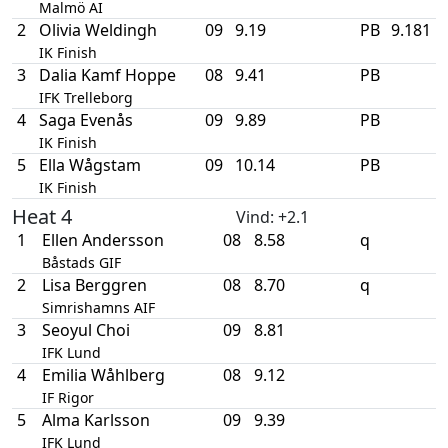
Malmö AI
2
Olivia Weldingh
09
9.19
PB
9.181
IK Finish
3
Dalia Kamf Hoppe
08
9.41
PB
IFK Trelleborg
4
Saga Evenås
09
9.89
PB
IK Finish
5
Ella Wågstam
09
10.14
PB
IK Finish
Heat 4
Vind
: +2.1
1
Ellen Andersson
08
8.58
q
Båstads GIF
2
Lisa Berggren
08
8.70
q
Simrishamns AIF
3
Seoyul Choi
09
8.81
IFK Lund
4
Emilia Wåhlberg
08
9.12
IF Rigor
5
Alma Karlsson
09
9.39
IFK Lund