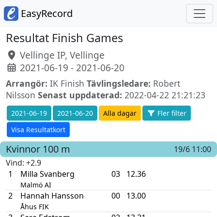
EasyRecord
Resultat Finish Games
Vellinge IP, Vellinge
2021-06-19 - 2021-06-20
Arrangör:
IK Finish
Tävlingsledare:
Robert
Nilsson
Senast uppdaterad:
2022-04-22 21:21:23
2021-06-19
2021-06-20
Alla dagar
Fler filter
Visa Resultatkort
Kvinnor
100 m
19/6 11:00
Vind
: +2.9
1
Milla Svanberg
03
12.36
Malmö AI
2
Hannah Hansson
00
13.00
Åhus FIK