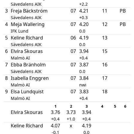
Sävedalens AIK
+2.2
3
Freja Bäckström
07
4.21
11
PB
Sävedalens AIK
+0.3
4
Meja Wallering
07
4.20
12
PB
IFK Lund
0.0
5
Keline Richard
06
4.19
13
Sävedalens AIK
0.0
6
Elvira Skouras
07
3.94
15
Malmö AI
+0.4
7
Ebba Bränholm
07
3.87
16
Sävedalens AIK
0.0
8
Isabella Enggren
07
3.84
17
Malmö AI
nwi
9
Elsa Lundquist
07
3.83
18
Malmö AI
+0.4
1
2
3
4
5
6
Elvira Skouras
3.76
3.73
3.94
+0.4
+1.0
+0.4
Keline Richard
4.07
x
4.19
-0.1
0.0