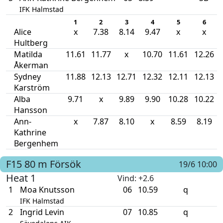
IFK Halmstad
1
2
3
4
5
6
Alice
x
7.38
8.14
9.47
x
x
Hultberg
Matilda
11.61
11.77
x
10.70
11.61
12.26
Åkerman
Sydney
11.88
12.13
12.71
12.32
12.11
12.13
Karström
Alba
9.71
x
9.89
9.90
10.28
10.22
Hansson
Ann-
x
7.87
8.10
x
8.59
8.19
Kathrine
Bergenhem
F15
80 m
Försök
19/6 10:00
Heat 1
Vind
: +2.6
1
Moa Knutsson
06
10.59
q
IFK Halmstad
2
Ingrid Levin
07
10.85
q