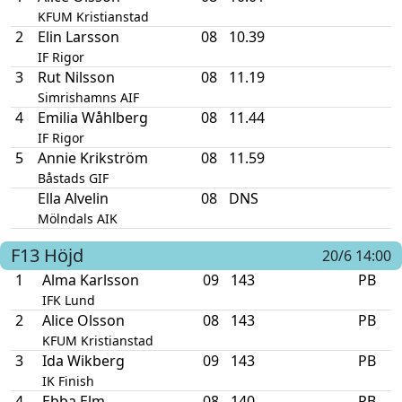
KFUM Kristianstad
2
Elin Larsson
08
10.39
IF Rigor
3
Rut Nilsson
08
11.19
Simrishamns AIF
4
Emilia Wåhlberg
08
11.44
IF Rigor
5
Annie Krikström
08
11.59
Båstads GIF
Ella Alvelin
08
DNS
Mölndals AIK
F13
Höjd
20/6 14:00
1
Alma Karlsson
09
143
PB
IFK Lund
2
Alice Olsson
08
143
PB
KFUM Kristianstad
3
Ida Wikberg
09
143
PB
IK Finish
4
Ebba Elm
08
140
PB