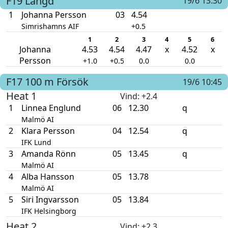
F19
Längd
19/6 13:30
1
Johanna Persson
03
4.54
Simrishamns AIF
+0.5
1
2
3
4
5
6
Johanna
4.53
4.54
4.47
x
4.52
x
Persson
+1.0
+0.5
0.0
0.0
F17
100 m
Försök
19/6 10:45
Heat 1
Vind
: +2.4
1
Linnea Englund
06
12.30
q
Malmö AI
2
Klara Persson
04
12.54
q
IFK Lund
3
Amanda Rönn
05
13.45
q
Malmö AI
4
Alba Hansson
05
13.78
Malmö AI
5
Siri Ingvarsson
05
13.84
IFK Helsingborg
Heat 2
Vind
: +2.3