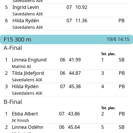
Sävedalens AIK
5
Ingrid Levin
07
10.92
Sävedalens AIK
6
Hilda Rydén
07
11.36
PB
Sävedalens AIK
F15
300 m
19/6 14:15
A-Final
Tot. plac.
1
Linnea Englund
06
41.99
1
SB
Malmö AI
2
Tilda Jildefjord
06
44.87
3
PB
Sävedalens AIK
3
Hilda Rydén
07
45.38
4
PB
Sävedalens AIK
B-Final
Tot. plac.
1
Ebba Albert
07
43.86
2
PB
IK Finish
2
Linnea Odéhn
06
45.64
5
SB