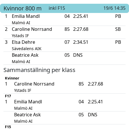
Kvinnor
800 m
inkl F15
19/6 14:35
1
Emilia Mandl
04
2:25.41
PB
Malmö AI
2
Caroline Norrsand
85
2:27.68
SB
Ystads IF
3
Elsa Dehre
07
2:34.51
PB
Sävedalens AIK
Beatrice Ask
05
DNS
Malmö AI
Sammanställning per klass
Kvinnor
1
Caroline Norrsand
85
2:27.68
Ystads IF
F17
1
Emilia Mandl
04
2:25.41
Malmö AI
Beatrice Ask
05
DNS
Malmö AI
F15