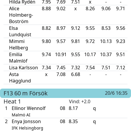
Hilda Rydén
7.95
7.69
7.51
x
-
-
Alice
8.88
9.02
x
8.26
9.06
9.71
Holmberg-
Boström
Elsa
8.82
8.97
9.12
9.55
8.53
9.56
Lundquist
Mimmi
9.80
9.57
9.81
9.72
10.13
9.23
Hellberg
Emilia
9.74
10.91
9.55
10.17
10.37
9.51
Malmlöf
Lisa Karlsson
7.34
7.45
7.32
7.54
7.51
7.12
Asta
x
7.08
6.68
-
-
-
Hägglund
F13
60 m
Försök
20/6 16:35
Heat 1
Vind
: +2.0
1
Ellinor Wennolf
08
8.17
q
Malmö AI
2
Enya Jonsson
08
8.35
q
IFK Helsingborg