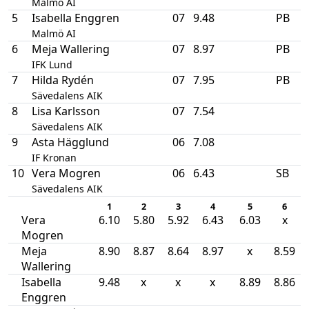
Malmö AI
5
Isabella Enggren
07
9.48
PB
Malmö AI
6
Meja Wallering
07
8.97
PB
IFK Lund
7
Hilda Rydén
07
7.95
PB
Sävedalens AIK
8
Lisa Karlsson
07
7.54
Sävedalens AIK
9
Asta Hägglund
06
7.08
IF Kronan
10
Vera Mogren
06
6.43
SB
Sävedalens AIK
1
2
3
4
5
6
Vera
6.10
5.80
5.92
6.43
6.03
x
Mogren
Meja
8.90
8.87
8.64
8.97
x
8.59
Wallering
Isabella
9.48
x
x
x
8.89
8.86
Enggren