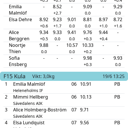
+0.5
+0.7
0.0
0.0
0.0
+0.4
Emilia
-
8.52
-
9.09
-
9.29
Malmlöf
+2.7
0.0
0.0
Elsa Dehre
8.92
9.23
9.01
8.81
8.97
8.72
+0.6
+1.7
0.0
0.0
+1.0
+1.6
Alice
9.34
9.33
9.41
9.76
9.44
-
Berggren
+0.5
0.0
0.0
+0.3
+0.4
Noortje
9.88
-
10.57
10.33
-
-
Thien
0.0
0.0
+0.2
Sofia
-
-
-
9.98
-
9.93
Ensberg
+0.3
0.0
F15
Kula
Vikt: 3,0kg
19/6 13:25
1
Emilia Malmlöf
06
10.91
PB
Heleneholms IF
2
Mimmi Hellberg
06
10.13
PB
Sävedalens AIK
3
Alice Holmberg-Boström
07
9.71
Sävedalens AIK
4
Elsa Lundquist
07
9.56
PB