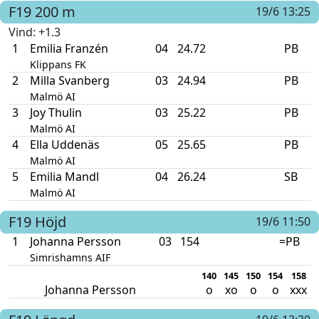
F19
200 m
19/6 13:25
Vind
: +1.3
1
Emilia Franzén
04
24.72
PB
Klippans FK
2
Milla Svanberg
03
24.94
PB
Malmö AI
3
Joy Thulin
03
25.22
PB
Malmö AI
4
Ella Uddenäs
05
25.65
PB
Malmö AI
5
Emilia Mandl
04
26.24
SB
Malmö AI
F19
Höjd
19/6 11:50
1
Johanna Persson
03
154
=PB
Simrishamns AIF
140
145
150
154
158
Johanna Persson
o
xo
o
o
xxx