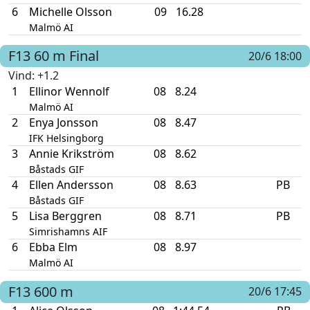
6
Michelle Olsson
09
16.28
Malmö AI
F13
60 m
Final
20/6 18:00
Vind
: +1.2
1
Ellinor Wennolf
08
8.24
Malmö AI
2
Enya Jonsson
08
8.47
IFK Helsingborg
3
Annie Krikström
08
8.62
Båstads GIF
4
Ellen Andersson
08
8.63
PB
Båstads GIF
5
Lisa Berggren
08
8.71
PB
Simrishamns AIF
6
Ebba Elm
08
8.97
Malmö AI
F13
600 m
20/6 17:45