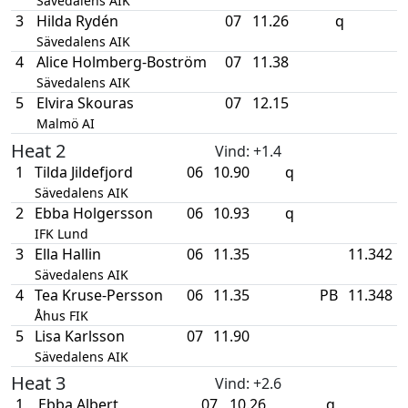
Sävedalens AIK
3
Hilda Rydén
07
11.26
q
Sävedalens AIK
4
Alice Holmberg-Boström
07
11.38
Sävedalens AIK
5
Elvira Skouras
07
12.15
Malmö AI
Heat 2
Vind
: +1.4
1
Tilda Jildefjord
06
10.90
q
Sävedalens AIK
2
Ebba Holgersson
06
10.93
q
IFK Lund
3
Ella Hallin
06
11.35
11.342
Sävedalens AIK
4
Tea Kruse-Persson
06
11.35
PB
11.348
Åhus FIK
5
Lisa Karlsson
07
11.90
Sävedalens AIK
Heat 3
Vind
: +2.6
1
Ebba Albert
07
10.26
q