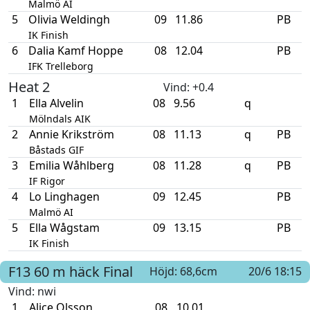
Malmö AI
5
Olivia Weldingh
09
11.86
PB
IK Finish
6
Dalia Kamf Hoppe
08
12.04
PB
IFK Trelleborg
Heat 2
Vind
: +0.4
1
Ella Alvelin
08
9.56
q
Mölndals AIK
2
Annie Krikström
08
11.13
q
PB
Båstads GIF
3
Emilia Wåhlberg
08
11.28
q
PB
IF Rigor
4
Lo Linghagen
09
12.45
PB
Malmö AI
5
Ella Wågstam
09
13.15
PB
IK Finish
F13
60 m häck
Final
Höjd: 68,6cm
20/6 18:15
Vind
: nwi
1
Alice Olsson
08
10.01