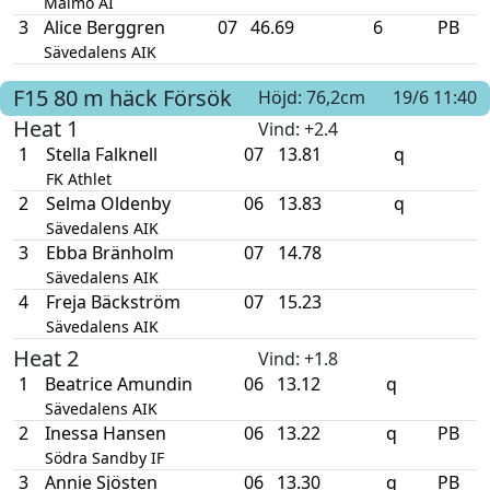
Malmö AI
3
Alice Berggren
07
46.69
6
PB
Sävedalens AIK
F15
80 m häck
Försök
Höjd: 76,2cm
19/6 11:40
Heat 1
Vind
: +2.4
1
Stella Falknell
07
13.81
q
FK Athlet
2
Selma Oldenby
06
13.83
q
Sävedalens AIK
3
Ebba Bränholm
07
14.78
Sävedalens AIK
4
Freja Bäckström
07
15.23
Sävedalens AIK
Heat 2
Vind
: +1.8
1
Beatrice Amundin
06
13.12
q
Sävedalens AIK
2
Inessa Hansen
06
13.22
q
PB
Södra Sandby IF
3
Annie Sjösten
06
13.30
q
PB