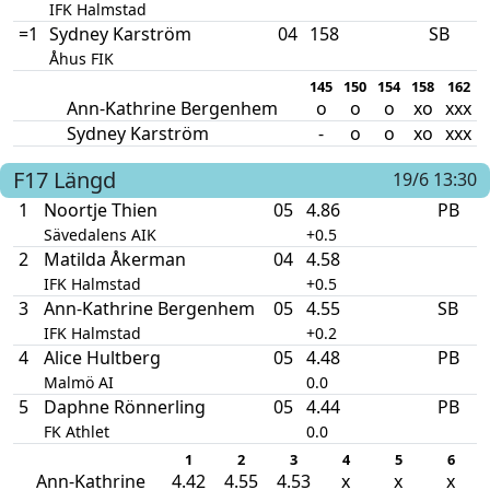
IFK Halmstad
=1
Sydney Karström
04
158
SB
Åhus FIK
145
150
154
158
162
Ann-Kathrine Bergenhem
o
o
o
xo
xxx
Sydney Karström
-
o
o
xo
xxx
F17
Längd
19/6 13:30
1
Noortje Thien
05
4.86
PB
Sävedalens AIK
+0.5
2
Matilda Åkerman
04
4.58
IFK Halmstad
+0.5
3
Ann-Kathrine Bergenhem
05
4.55
SB
IFK Halmstad
+0.2
4
Alice Hultberg
05
4.48
PB
Malmö AI
0.0
5
Daphne Rönnerling
05
4.44
PB
FK Athlet
0.0
1
2
3
4
5
6
Ann-Kathrine
4.42
4.55
4.53
x
x
x