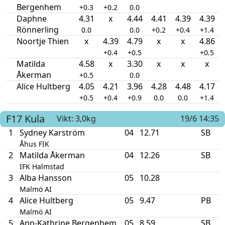
Bergenhem
+0.3
+0.2
0.0
Daphne
4.31
x
4.44
4.41
4.39
4.39
Rönnerling
0.0
0.0
+0.2
+0.4
+1.4
Noortje Thien
x
4.39
4.79
x
x
4.86
+0.4
+0.5
+0.5
Matilda
4.58
x
3.30
x
x
x
Åkerman
+0.5
0.0
Alice Hultberg
4.05
4.21
3.96
4.28
4.48
4.17
+0.5
+0.4
+0.9
0.0
0.0
+1.4
F17
Kula
Vikt: 3,0kg
19/6 14:35
1
Sydney Karström
04
12.71
SB
Åhus FIK
2
Matilda Åkerman
04
12.26
SB
IFK Halmstad
3
Alba Hansson
05
10.28
Malmö AI
4
Alice Hultberg
05
9.47
PB
Malmö AI
5
Ann-Kathrine Bergenhem
05
8.59
SB