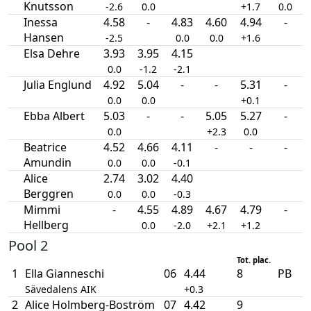
Knutsson
-2.6
0.0
+1.7
0.0
Inessa
4.58
-
4.83
4.60
4.94
-
Hansen
-2.5
0.0
0.0
+1.6
Elsa Dehre
3.93
3.95
4.15
0.0
-1.2
-2.1
Julia Englund
4.92
5.04
-
-
5.31
-
0.0
0.0
+0.1
Ebba Albert
5.03
-
-
5.05
5.27
-
0.0
+2.3
0.0
Beatrice
4.52
4.66
4.11
-
-
-
Amundin
0.0
0.0
-0.1
Alice
2.74
3.02
4.40
Berggren
0.0
0.0
-0.3
Mimmi
-
4.55
4.89
4.67
4.79
-
Hellberg
0.0
-2.0
+2.1
+1.2
Pool 2
Tot. plac.
1
Ella Gianneschi
06
4.44
8
PB
Sävedalens AIK
+0.3
2
Alice Holmberg-Boström
07
4.42
9