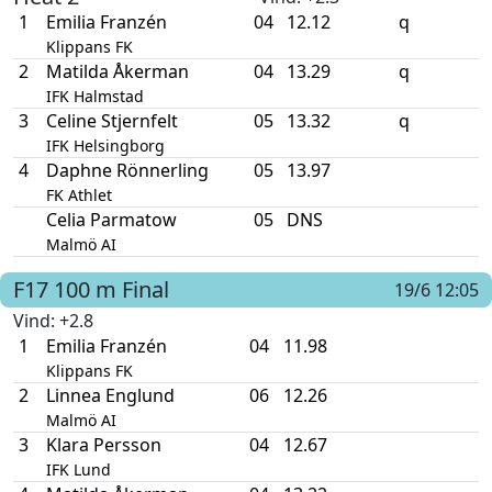
1
Emilia Franzén
04
12.12
q
Klippans FK
2
Matilda Åkerman
04
13.29
q
IFK Halmstad
3
Celine Stjernfelt
05
13.32
q
IFK Helsingborg
4
Daphne Rönnerling
05
13.97
FK Athlet
Celia Parmatow
05
DNS
Malmö AI
F17
100 m
Final
19/6 12:05
Vind
: +2.8
1
Emilia Franzén
04
11.98
Klippans FK
2
Linnea Englund
06
12.26
Malmö AI
3
Klara Persson
04
12.67
IFK Lund