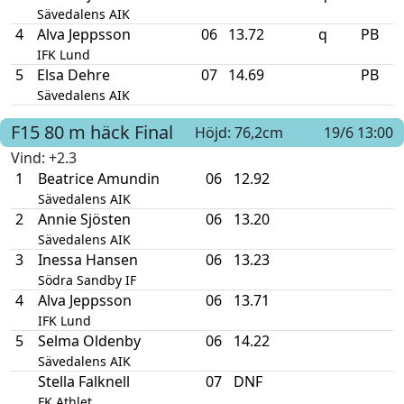
Sävedalens AIK
4
Alva Jeppsson
06
13.72
q
PB
IFK Lund
5
Elsa Dehre
07
14.69
PB
Sävedalens AIK
F15
80 m häck
Final
Höjd: 76,2cm
19/6 13:00
Vind
: +2.3
1
Beatrice Amundin
06
12.92
Sävedalens AIK
2
Annie Sjösten
06
13.20
Sävedalens AIK
3
Inessa Hansen
06
13.23
Södra Sandby IF
4
Alva Jeppsson
06
13.71
IFK Lund
5
Selma Oldenby
06
14.22
Sävedalens AIK
Stella Falknell
07
DNF
FK Athlet