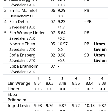
Sävedalens AIK
+0.3
3
Emilia Malmlöf
06
9.29
PB
Heleneholms IF
0.0
4
Elsa Dehre
07
9.23
=PB
Sävedalens AIK
+1.7
5
Elin Wrange Linder
07
8.64
PB
Sävedalens AIK
+0.2
Noortje Thien
05
10.57
PB
Utom
tävlan
Sävedalens AIK
0.0
Sofia Ensberg
02
9.98
SB
Utom
tävlan
Sävedalens AIK
+0.3
Ebba Bränholm
07
-
Sävedalens AIK
1
2
3
4
5
6
Elin Wrange
8.51
8.63
8.48
8.55
8.64
8.39
Linder
+0.8
0.0
0.0
0.0
+0.2
0.0
Ebba
-
-
Bränholm
Ingrid Levin
9.93
9.76
9.87
9.72
10.13
9.87