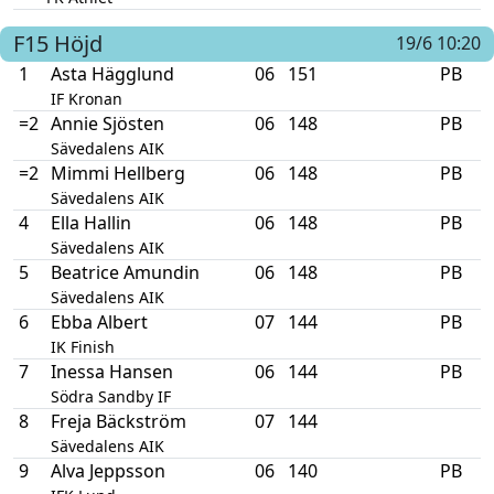
F15
Höjd
19/6 10:20
1
Asta Hägglund
06
151
PB
IF Kronan
=2
Annie Sjösten
06
148
PB
Sävedalens AIK
=2
Mimmi Hellberg
06
148
PB
Sävedalens AIK
4
Ella Hallin
06
148
PB
Sävedalens AIK
5
Beatrice Amundin
06
148
PB
Sävedalens AIK
6
Ebba Albert
07
144
PB
IK Finish
7
Inessa Hansen
06
144
PB
Södra Sandby IF
8
Freja Bäckström
07
144
Sävedalens AIK
9
Alva Jeppsson
06
140
PB