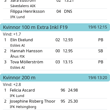
3
Sara Edstrom
02
13.21
Sävedalens AIK
Filippa Henriksson
04
DNS
IFK Lund
Kvinnor
100 m
Extra Inkl F19
19/6 12:15
Vind
: +1.7
1
Elin Ekelund
02
12.93
PB
Eslövs AI
2
Hannah Hansson
00
12.95
SB
Åhus FIK
3
Tova Möllerström
03
13.15
PB
Eslövs AI
Kvinnor
200 m
19/6 13:20
Vind
: +2.8
1
Felicia Ascard
96
24.98
IFK Lund
2
Josephine Risberg Thoor
95
25.30
IFK Helsingborg