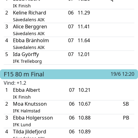
IK Finish
2
Keline Richard
06
11.29
Sävedalens AIK
3
Alice Berggren
07
11.41
Sävedalens AIK
4
Ebba Bränholm
07
11.64
Sävedalens AIK
5
Ida Györffy
07
12.01
IFK Trelleborg
F15
80 m
Final
19/6 12:20
Vind
: +1.2
1
Ebba Albert
07
10.21
IK Finish
2
Moa Knutsson
06
10.67
SB
IFK Halmstad
3
Ebba Holgersson
06
10.88
PB
IFK Lund
4
Tilda Jildefjord
06
10.89