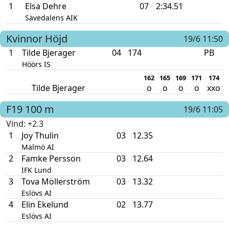
1
Elsa Dehre
07
2:34.51
Sävedalens AIK
Kvinnor
Höjd
19/6 11:50
1
Tilde Bjerager
04
174
PB
Höörs IS
162
165
169
171
174
Tilde Bjerager
o
o
o
o
xxo
F19
100 m
19/6 11:05
Vind
: +2.3
1
Joy Thulin
03
12.35
Malmö AI
2
Famke Persson
03
12.64
IFK Lund
3
Tova Möllerström
03
13.32
Eslövs AI
4
Elin Ekelund
02
13.77
Eslövs AI