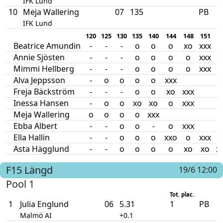
IFK Lund
10
Meja Wallering
07
135
PB
IFK Lund
120
125
130
135
140
144
148
151
1
Beatrice Amundin
-
-
-
o
o
o
xo
xxx
Annie Sjösten
-
-
-
o
o
o
o
xxx
Mimmi Hellberg
-
-
-
o
o
o
o
xxx
Alva Jeppsson
-
o
o
o
o
xxx
Freja Bäckström
-
-
-
o
o
xo
xxx
Inessa Hansen
-
o
o
xo
xo
o
xxx
Meja Wallering
o
o
o
o
xxx
Ebba Albert
-
-
o
o
-
o
xxx
Ella Hallin
-
-
o
o
o
xxo
o
xxx
Asta Hägglund
-
-
o
o
o
o
xo
xo
x
F15
Längd
19/6 12:00
Pool 1
Tot. plac.
1
Julia Englund
06
5.31
1
PB
Malmö AI
+0.1