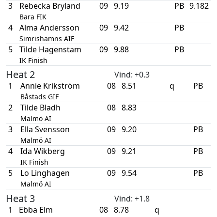
3
Rebecka Bryland
09
9.19
PB
9.182
Bara FIK
4
Alma Andersson
09
9.42
PB
Simrishamns AIF
5
Tilde Hagenstam
09
9.88
PB
IK Finish
Heat 2
Vind
: +0.3
1
Annie Krikström
08
8.51
q
PB
Båstads GIF
2
Tilde Bladh
08
8.83
Malmö AI
3
Ella Svensson
09
9.20
PB
Malmö AI
4
Ida Wikberg
09
9.21
PB
IK Finish
5
Lo Linghagen
09
9.54
PB
Malmö AI
Heat 3
Vind
: +1.8
1
Ebba Elm
08
8.78
q