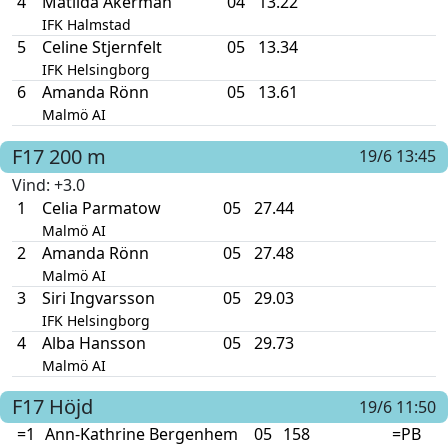
4
Matilda Åkerman
04
13.22
IFK Halmstad
5
Celine Stjernfelt
05
13.34
IFK Helsingborg
6
Amanda Rönn
05
13.61
Malmö AI
F17
200 m
19/6 13:45
Vind
: +3.0
1
Celia Parmatow
05
27.44
Malmö AI
2
Amanda Rönn
05
27.48
Malmö AI
3
Siri Ingvarsson
05
29.03
IFK Helsingborg
4
Alba Hansson
05
29.73
Malmö AI
F17
Höjd
19/6 11:50
=1
Ann-Kathrine Bergenhem
05
158
=PB