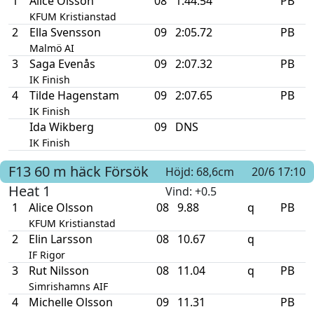
1
Alice Olsson
08
1:44.54
PB
KFUM Kristianstad
2
Ella Svensson
09
2:05.72
PB
Malmö AI
3
Saga Evenås
09
2:07.32
PB
IK Finish
4
Tilde Hagenstam
09
2:07.65
PB
IK Finish
Ida Wikberg
09
DNS
IK Finish
F13
60 m häck
Försök
Höjd: 68,6cm
20/6 17:10
Heat 1
Vind
: +0.5
1
Alice Olsson
08
9.88
q
PB
KFUM Kristianstad
2
Elin Larsson
08
10.67
q
IF Rigor
3
Rut Nilsson
08
11.04
q
PB
Simrishamns AIF
4
Michelle Olsson
09
11.31
PB