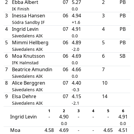
2
Ebba Albert
07
5.27
2
PB
IK Finish
0.0
3
Inessa Hansen
06
4.94
3
PB
Södra Sandby IF
+1.6
4
Ingrid Levin
07
4.91
4
PB
Sävedalens AIK
0.0
5
Mimmi Hellberg
06
4.89
5
PB
Sävedalens AIK
-2.0
6
Moa Knutsson
06
4.69
6
SB
IFK Halmstad
0.0
7
Beatrice Amundin
06
4.66
7
Sävedalens AIK
0.0
8
Alice Berggren
07
4.40
10
Sävedalens AIK
-0.3
9
Elsa Dehre
07
4.15
14
Sävedalens AIK
-2.1
1
2
3
4
5
6
Ingrid Levin
-
4.90
-
-
-
4.91
0.0
0.0
Moa
4.58
4.69
-
-
4.65
4.51