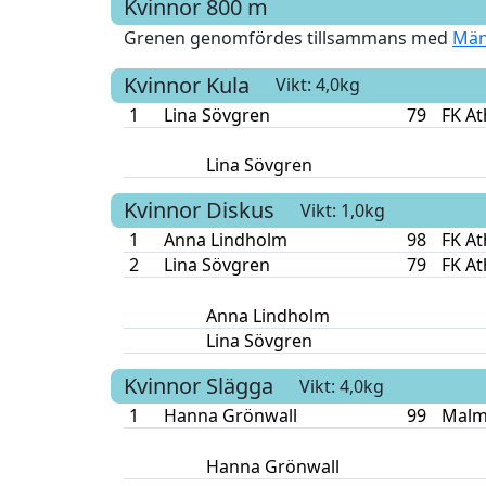
Kvinnor
800 m
Grenen genomfördes tillsammans med
Män
Kvinnor
Kula
Vikt: 4,0kg
1
Lina Sövgren
79
FK At
Lina Sövgren
Kvinnor
Diskus
Vikt: 1,0kg
1
Anna Lindholm
98
FK At
2
Lina Sövgren
79
FK At
Anna Lindholm
Lina Sövgren
Kvinnor
Slägga
Vikt: 4,0kg
1
Hanna Grönwall
99
Malm
Hanna Grönwall