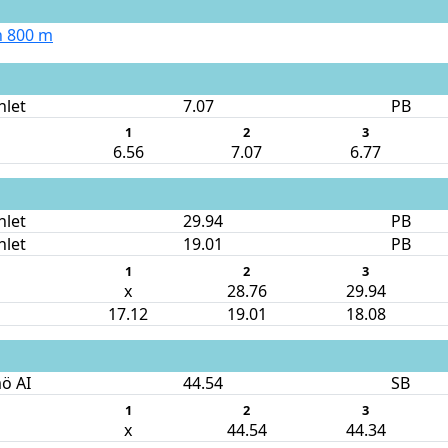
 800 m
hlet
7.07
PB
1
2
3
6.56
7.07
6.77
hlet
29.94
PB
hlet
19.01
PB
1
2
3
x
28.76
29.94
17.12
19.01
18.08
ö AI
44.54
SB
1
2
3
x
44.54
44.34