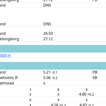
und
DNS
und
DNS
und
26.50
elsingborg
27.12
 800 m
und
5.21
PB
-0.1
neholms IF
5.06
SB
-0.2
Halmstad
x
1
2
3
x
x
4.80
+0.2
x
x
x
x
4.58
4.83
+0.3
-0.7