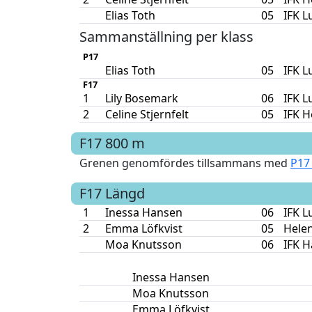
Elias Toth
05
IFK L
Sammanställning per klass
P17
Elias Toth
05
IFK L
F17
1
Lily Bosemark
06
IFK L
2
Celine Stjernfelt
05
IFK H
F17
800 m
Grenen genomfördes tillsammans med
P17
F17
Längd
1
Inessa Hansen
06
IFK L
2
Emma Löfkvist
05
Hele
Moa Knutsson
06
IFK 
Inessa Hansen
Moa Knutsson
Emma Löfkvist