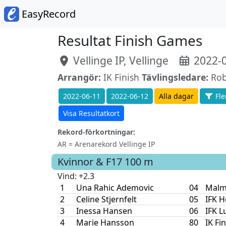
EasyRecord
Resultat Finish Games
Vellinge IP, Vellinge
2022-0
Arrangör:
IK Finish
Tävlingsledare:
Rob
2022-06-11
2022-06-12
Alla dagar
Fler
Visa Resultatkort
Rekord-förkortningar:
AR = Arenarekord Vellinge IP
Kvinnor & F17
100 m
Vind
: +2.3
1
Una Rahic Ademovic
04
Malm
2
Celine Stjernfelt
05
IFK H
3
Inessa Hansen
06
IFK L
4
Marie Hansson
80
IK Fi