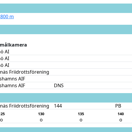
 800 m
d målkamera
ö AI
ö AI
ö AI
äs Friidrottsförening
ishamns AIF
ishamns AIF
DNS
äs Friidrottsförening
144
PB
125
130
135
140
o
o
o
o