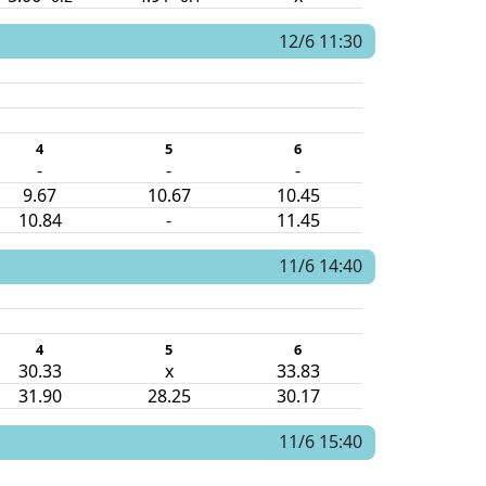
12/6 11:30
4
5
6
-
-
-
9.67
10.67
10.45
10.84
-
11.45
11/6 14:40
4
5
6
30.33
x
33.83
31.90
28.25
30.17
11/6 15:40