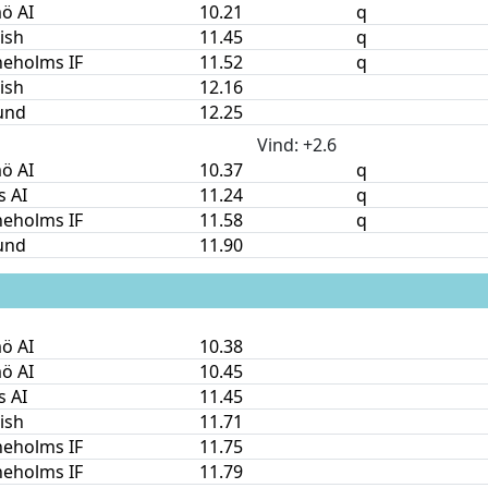
ö AI
10.21
q
nish
11.45
q
neholms IF
11.52
q
nish
12.16
und
12.25
Vind
: +2.6
ö AI
10.37
q
s AI
11.24
q
neholms IF
11.58
q
und
11.90
ö AI
10.38
ö AI
10.45
s AI
11.45
nish
11.71
neholms IF
11.75
neholms IF
11.79