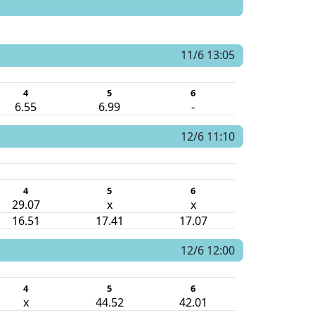
11/6 13:05
4
5
6
6.55
6.99
-
12/6 11:10
4
5
6
29.07
x
x
16.51
17.41
17.07
12/6 12:00
4
5
6
x
44.52
42.01