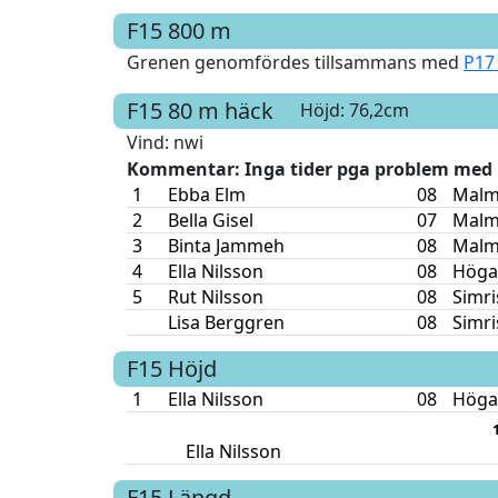
F15
800 m
Grenen genomfördes tillsammans med
P17
F15
80 m häck
Höjd: 76,2cm
Vind
: nwi
Kommentar
: Inga tider pga problem me
1
Ebba Elm
08
Malm
2
Bella Gisel
07
Malm
3
Binta Jammeh
08
Malm
4
Ella Nilsson
08
Högan
5
Rut Nilsson
08
Simr
Lisa Berggren
08
Simr
F15
Höjd
1
Ella Nilsson
08
Högan
Ella Nilsson
F15
Längd