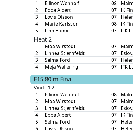
1
Ellinor Wennolf
08
Malm
2
Ebba Albert
07
IK Fi
3
Lovis Olsson
07
Hele
4
Marie Karlsson
08
IK Fi
5
Linn Blomé
07
IFK L
Heat 2
1
Moa Wirstedt
07
Malm
2
Linnea Stjernfeldt
07
Eslöv
3
Selma Ford
07
Hele
4
Meja Wallering
07
IFK L
F15
80 m
Final
Vind
: -1.2
1
Ellinor Wennolf
08
Malm
2
Moa Wirstedt
07
Malm
3
Linnea Stjernfeldt
07
Eslöv
4
Ebba Albert
07
IK Fi
5
Selma Ford
07
Hele
6
Lovis Olsson
07
Hele