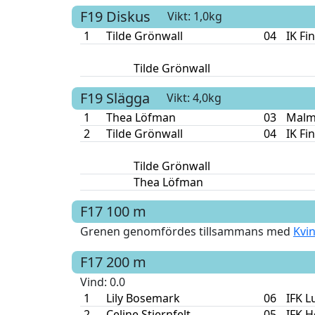
F19
Diskus
Vikt: 1,0kg
1
Tilde Grönwall
04
IK Fi
Tilde Grönwall
F19
Slägga
Vikt: 4,0kg
1
Thea Löfman
03
Malm
2
Tilde Grönwall
04
IK Fi
Tilde Grönwall
Thea Löfman
F17
100 m
Grenen genomfördes tillsammans med
Kvi
F17
200 m
Vind
: 0.0
1
Lily Bosemark
06
IFK L
2
Celine Stjernfelt
05
IFK H