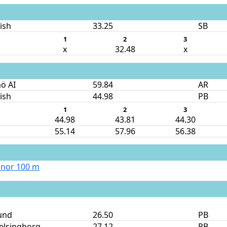
nish
33.25
SB
1
2
3
x
32.48
x
ö AI
59.84
AR
nish
44.98
PB
1
2
3
44.98
43.81
44.30
55.14
57.96
56.38
nnor 100 m
und
26.50
PB
elsingborg
27.12
PB