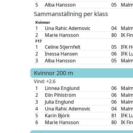
5
Alba Hansson
05
Malm
Sammanställning per klass
Kvinnor
1
Una Rahic Ademovic
04
Malm
2
Marie Hansson
80
IK Fi
F17
1
Celine Stjernfelt
05
IFK H
2
Inessa Hansen
06
IFK L
3
Alba Hansson
05
Malm
Kvinnor
200 m
Vind
: +2.6
1
Linnea Englund
06
Malm
2
Elin Pihlström
06
Malm
3
Julia Englund
06
Malm
4
Una Rahic Ademovic
04
Malm
5
Karin Björk
81
IFK L
6
Marie Hansson
80
IK Fi