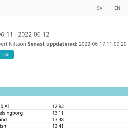
SV
EN
6-11 - 2022-06-12
ert Nilsson
Senast uppdaterad:
2022-06-17 11:09:20
 filter
ö AI
12.93
elsingborg
13.11
und
13.38
nish
13.41