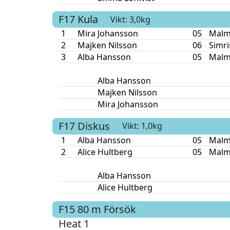
F17
Kula
Vikt: 3,0kg
1
Mira Johansson
05
Malm
2
Majken Nilsson
06
Simr
3
Alba Hansson
05
Malm
Alba Hansson
Majken Nilsson
Mira Johansson
F17
Diskus
Vikt: 1,0kg
1
Alba Hansson
05
Malm
2
Alice Hultberg
05
Malm
Alba Hansson
Alice Hultberg
F15
80 m
Försök
Heat 1