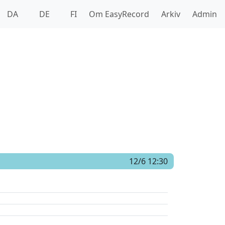
DA
DE
FI
Om EasyRecord
Arkiv
Admin
12/6 12:30