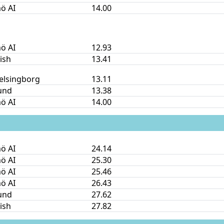
ö AI
14.00
ö AI
12.93
nish
13.41
elsingborg
13.11
und
13.38
ö AI
14.00
ö AI
24.14
ö AI
25.30
ö AI
25.46
ö AI
26.43
und
27.62
nish
27.82