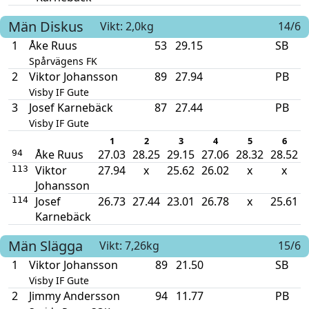
Män
Diskus
Vikt: 2,0kg
14/6
1
Åke Ruus
53
29.15
SB
Spårvägens FK
2
Viktor Johansson
89
27.94
PB
Visby IF Gute
3
Josef Karnebäck
87
27.44
PB
Visby IF Gute
1
2
3
4
5
6
Åke Ruus
27.03
28.25
29.15
27.06
28.32
28.52
94
Viktor
27.94
x
25.62
26.02
x
x
113
Johansson
Josef
26.73
27.44
23.01
26.78
x
25.61
114
Karnebäck
Män
Slägga
Vikt: 7,26kg
15/6
1
Viktor Johansson
89
21.50
SB
Visby IF Gute
2
Jimmy Andersson
94
11.77
PB