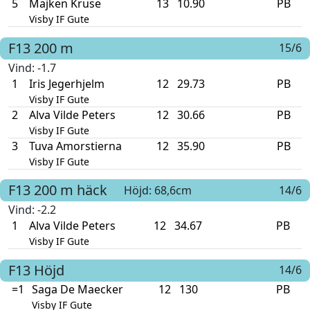
5
Majken Kruse
13
10.90
PB
Visby IF Gute
F13
200 m
15/6
Vind
: -1.7
1
Iris Jegerhjelm
12
29.73
PB
Visby IF Gute
2
Alva Vilde Peters
12
30.66
PB
Visby IF Gute
3
Tuva Amorstierna
12
35.90
PB
Visby IF Gute
F13
200 m häck
Höjd: 68,6cm
14/6
Vind
: -2.2
1
Alva Vilde Peters
12
34.67
PB
Visby IF Gute
F13
Höjd
14/6
=1
Saga De Maecker
12
130
PB
Visby IF Gute