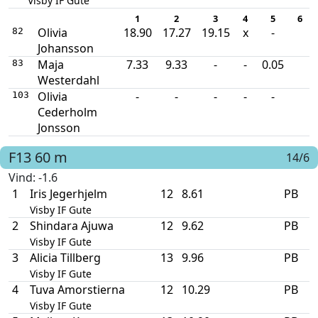
Visby IF Gute
1
2
3
4
5
6
Olivia
18.90
17.27
19.15
x
-
82
Johansson
Maja
7.33
9.33
-
-
0.05
83
Westerdahl
Olivia
-
-
-
-
-
103
Cederholm
Jonsson
F13
60 m
14/6
Vind
: -1.6
1
Iris Jegerhjelm
12
8.61
PB
Visby IF Gute
2
Shindara Ajuwa
12
9.62
PB
Visby IF Gute
3
Alicia Tillberg
13
9.96
PB
Visby IF Gute
4
Tuva Amorstierna
12
10.29
PB
Visby IF Gute