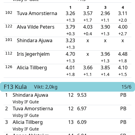
1
2
3
4
Tuva Amorstierna
3.26
3.57
2.96
3.11
102
+1.3
+1.7
+1.1
+2.0
Alva Vilde Peters
3.79
4.03
3.90
4.00
122
+0.3
+0.4
+1.3
+2.7
Shindara Ajuwa
3.23
x
x
x
101
+1.3
Iris Jegerhjelm
4.70
x
3.96
4.48
112
+1.3
+1.3
+1.8
Alicia Tillberg
4.01
3.66
3.85
4.10
126
+1.8
+1.1
+1.4
+1.5
F13
Kula
Vikt: 2,0kg
15/6
1
Shindara Ajuwa
12
9.53
PB
Visby IF Gute
2
Tuva Amorstierna
12
6.97
PB
Visby IF Gute
3
Alicia Tillberg
13
6.09
PB
Visby IF Gute