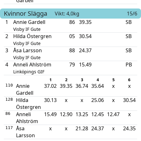
Gardell
Kvinnor
Slägga
Vikt: 4,0kg
15/6
1
Annie Gardell
86
39.35
SB
Visby IF Gute
2
Hilda Östergren
05
30.54
SB
Visby IF Gute
3
Åsa Larsson
88
24.37
SB
Visby IF Gute
4
Anneli Ahlström
79
15.49
PB
Linköpings GIF
1
2
3
4
5
6
Annie
37.02
39.35
36.74
35.64
x
x
110
Gardell
Hilda
30.13
x
x
25.06
x
30.54
128
Östergren
Anneli
15.49
12.90
13.25
12.45
12.47
x
86
Ahlström
Åsa
x
x
21.28
24.37
x
24.35
117
Larsson