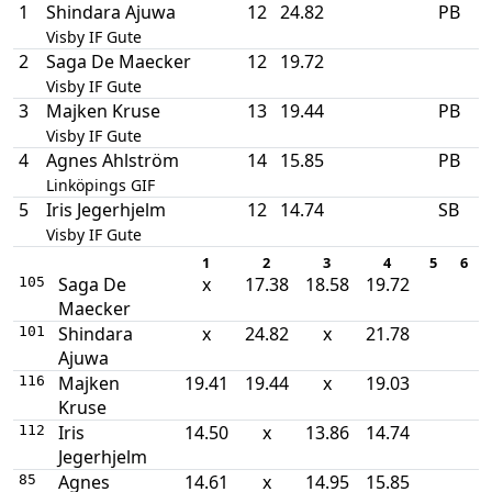
1
Shindara Ajuwa
12
24.82
PB
Visby IF Gute
2
Saga De Maecker
12
19.72
Visby IF Gute
3
Majken Kruse
13
19.44
PB
Visby IF Gute
4
Agnes Ahlström
14
15.85
PB
Linköpings GIF
5
Iris Jegerhjelm
12
14.74
SB
Visby IF Gute
1
2
3
4
5
6
Saga De
x
17.38
18.58
19.72
105
Maecker
Shindara
x
24.82
x
21.78
101
Ajuwa
Majken
19.41
19.44
x
19.03
116
Kruse
Iris
14.50
x
13.86
14.74
112
Jegerhjelm
Agnes
14.61
x
14.95
15.85
85