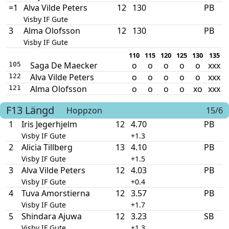
=1
Alva Vilde Peters
12
130
PB
Visby IF Gute
3
Alma Olofsson
12
130
PB
Visby IF Gute
110
115
120
125
130
135
Saga De Maecker
o
o
o
o
o
xxx
105
Alva Vilde Peters
o
o
o
o
o
xxx
122
Alma Olofsson
o
o
o
o
xo
xxx
121
F13
Längd
Hoppzon
15/6
1
Iris Jegerhjelm
12
4.70
PB
Visby IF Gute
+1.3
2
Alicia Tillberg
13
4.10
PB
Visby IF Gute
+1.5
3
Alva Vilde Peters
12
4.03
PB
Visby IF Gute
+0.4
4
Tuva Amorstierna
12
3.57
PB
Visby IF Gute
+1.7
5
Shindara Ajuwa
12
3.23
SB
Visby IF Gute
+1.3