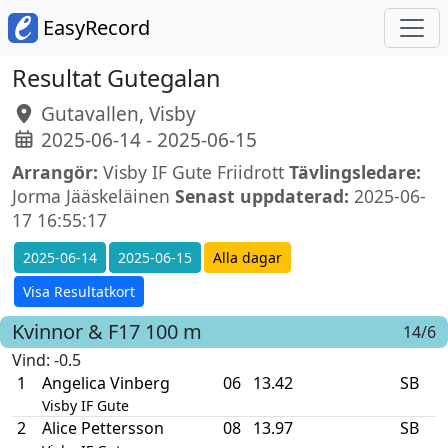
EasyRecord
Resultat Gutegalan
Gutavallen, Visby
2025-06-14 - 2025-06-15
Arrangör:
Visby IF Gute Friidrott
Tävlingsledare:
Jorma Jääskeläinen
Senast uppdaterad:
2025-06-
17 16:55:17
2025-06-14
2025-06-15
Alla dagar
Visa Resultatkort
Kvinnor & F17
100 m
14/6
Vind
: -0.5
1
Angelica Vinberg
06
13.42
SB
Visby IF Gute
2
Alice Pettersson
08
13.97
SB