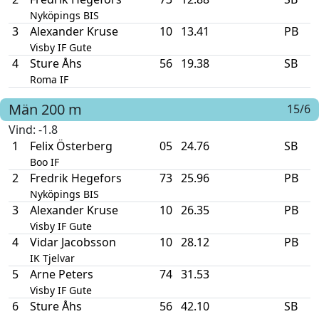
Nyköpings BIS
3
Alexander Kruse
10
13.41
PB
Visby IF Gute
4
Sture Åhs
56
19.38
SB
Roma IF
Män
200 m
15/6
Vind
: -1.8
1
Felix Österberg
05
24.76
SB
Boo IF
2
Fredrik Hegefors
73
25.96
PB
Nyköpings BIS
3
Alexander Kruse
10
26.35
PB
Visby IF Gute
4
Vidar Jacobsson
10
28.12
PB
IK Tjelvar
5
Arne Peters
74
31.53
Visby IF Gute
6
Sture Åhs
56
42.10
SB