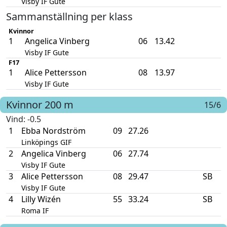
Visby IF Gute
Sammanställning per klass
Kvinnor
1
Angelica Vinberg
06
13.42
Visby IF Gute
F17
1
Alice Pettersson
08
13.97
Visby IF Gute
Kvinnor
200 m
15/6
Vind
: -0.5
1
Ebba Nordström
09
27.26
Linköpings GIF
2
Angelica Vinberg
06
27.74
Visby IF Gute
3
Alice Pettersson
08
29.47
SB
Visby IF Gute
4
Lilly Wizén
55
33.24
SB
Roma IF