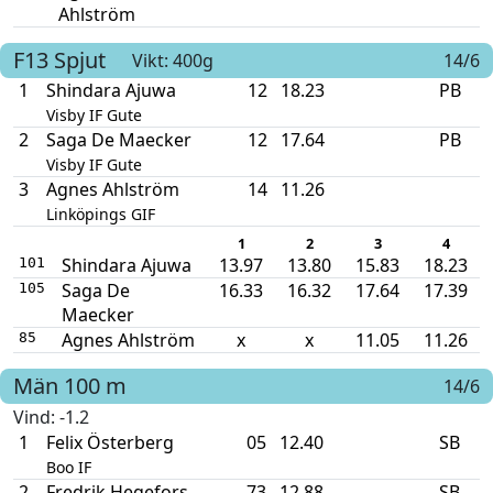
Ahlström
F13
Spjut
Vikt: 400g
14/6
1
Shindara Ajuwa
12
18.23
PB
Visby IF Gute
2
Saga De Maecker
12
17.64
PB
Visby IF Gute
3
Agnes Ahlström
14
11.26
Linköpings GIF
1
2
3
4
Shindara Ajuwa
13.97
13.80
15.83
18.23
101
Saga De
16.33
16.32
17.64
17.39
105
Maecker
Agnes Ahlström
x
x
11.05
11.26
85
Män
100 m
14/6
Vind
: -1.2
1
Felix Österberg
05
12.40
SB
Boo IF
2
Fredrik Hegefors
73
12.88
SB