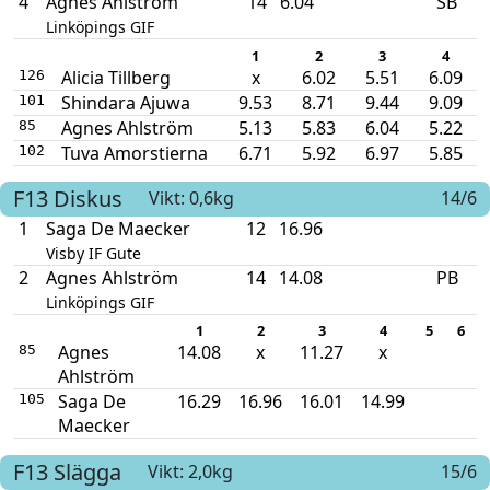
4
Agnes Ahlström
14
6.04
SB
Linköpings GIF
1
2
3
4
Alicia Tillberg
x
6.02
5.51
6.09
126
Shindara Ajuwa
9.53
8.71
9.44
9.09
101
Agnes Ahlström
5.13
5.83
6.04
5.22
85
Tuva Amorstierna
6.71
5.92
6.97
5.85
102
F13
Diskus
Vikt: 0,6kg
14/6
1
Saga De Maecker
12
16.96
Visby IF Gute
2
Agnes Ahlström
14
14.08
PB
Linköpings GIF
1
2
3
4
5
6
Agnes
14.08
x
11.27
x
85
Ahlström
Saga De
16.29
16.96
16.01
14.99
105
Maecker
F13
Slägga
Vikt: 2,0kg
15/6