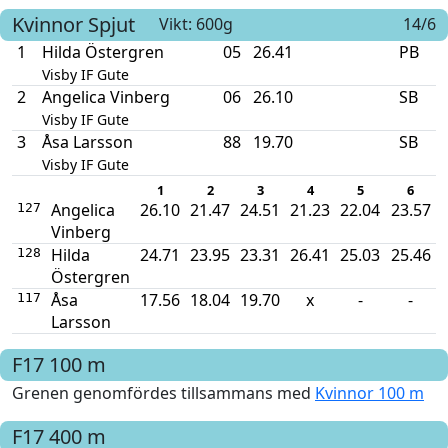
Kvinnor
Spjut
Vikt: 600g
14/6
1
Hilda Östergren
05
26.41
PB
Visby IF Gute
2
Angelica Vinberg
06
26.10
SB
Visby IF Gute
3
Åsa Larsson
88
19.70
SB
Visby IF Gute
1
2
3
4
5
6
Angelica
26.10
21.47
24.51
21.23
22.04
23.57
127
Vinberg
Hilda
24.71
23.95
23.31
26.41
25.03
25.46
128
Östergren
Åsa
17.56
18.04
19.70
x
-
-
117
Larsson
F17
100 m
Grenen genomfördes tillsammans med
Kvinnor 100 m
F17
400 m