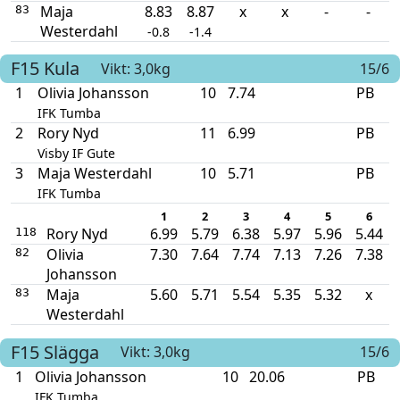
Maja
8.83
8.87
x
x
-
-
83
Westerdahl
-0.8
-1.4
F15
Kula
Vikt: 3,0kg
15/6
1
Olivia Johansson
10
7.74
PB
IFK Tumba
2
Rory Nyd
11
6.99
PB
Visby IF Gute
3
Maja Westerdahl
10
5.71
PB
IFK Tumba
1
2
3
4
5
6
Rory Nyd
6.99
5.79
6.38
5.97
5.96
5.44
118
Olivia
7.30
7.64
7.74
7.13
7.26
7.38
82
Johansson
Maja
5.60
5.71
5.54
5.35
5.32
x
83
Westerdahl
F15
Slägga
Vikt: 3,0kg
15/6
1
Olivia Johansson
10
20.06
PB
IFK Tumba