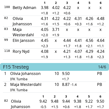
1
2
3
4
5
6
Betty Adman
3.98
4.02
4.22
x
x
x
100
+1.8
+1.2
+0.6
Olivia
4.31
4.22
4.22
4.31
4.26
4.48
82
Johansson
+1.6
+1.5
+0.6
+0.3
+1.6
+1.2
Maja
4.05
3.71
x
x
x
x
83
Westerdahl
+2.0
+1.9
Elin Jansson
4.45
x
4.44
4.41
4.56
4.64
99
+2.3
+1.7
+1.8
+2.1
+1.1
Rory Nyd
4.08
x
4.21
4.07
4.29
4.24
118
+1.9
+1.3
+1.8
+1.8
+2.3
F15
Tresteg
14/6
1
Olivia Johansson
10
9.50
PB
IFK Tumba
+1.7
2
Maja Westerdahl
10
8.87
PB
-1.4
IFK Tumba
1
2
3
4
5
6
Olivia
9.42
9.48
9.44
9.38
9.22
9.50
82
Johansson
-0.5
+1.5
+0.6
+1.8
+1.7
+1.7