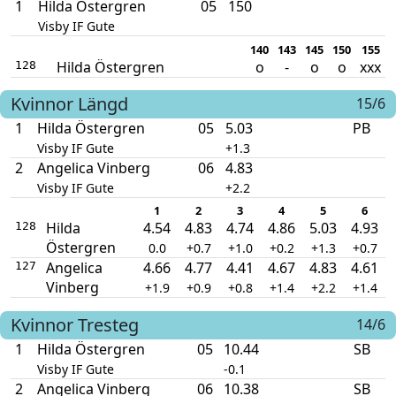
1
Hilda Östergren
05
150
Visby IF Gute
140
143
145
150
155
Hilda Östergren
o
-
o
o
xxx
128
Kvinnor
Längd
15/6
1
Hilda Östergren
05
5.03
PB
Visby IF Gute
+1.3
2
Angelica Vinberg
06
4.83
Visby IF Gute
+2.2
1
2
3
4
5
6
Hilda
4.54
4.83
4.74
4.86
5.03
4.93
128
Östergren
0.0
+0.7
+1.0
+0.2
+1.3
+0.7
Angelica
4.66
4.77
4.41
4.67
4.83
4.61
127
Vinberg
+1.9
+0.9
+0.8
+1.4
+2.2
+1.4
Kvinnor
Tresteg
14/6
1
Hilda Östergren
05
10.44
SB
Visby IF Gute
-0.1
2
Angelica Vinberg
06
10.38
SB