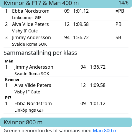
Kvinnor & F17 & Män
400 m
14/6
1
Ebba Nordström
09
1:01.12
=PB
Linköpings GIF
2
Alva Vilde Peters
12
1:09.58
PB
Visby IF Gute
3
Jimmy Andersson
94
1:36.72
SB
Svaide Roma SOK
Sammanställning per klass
Män
1
Jimmy Andersson
94
1:36.72
Svaide Roma SOK
Kvinnor
1
Alva Vilde Peters
12
1:09.58
Visby IF Gute
F17
1
Ebba Nordström
09
1:01.12
Linköpings GIF
Kvinnor
800 m
Grenen genomfördes tillsammans med
Män 800 m