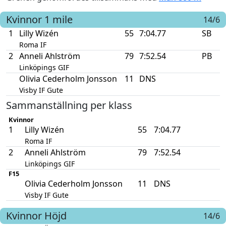
Kvinnor
1 mile
14/6
1
Lilly Wizén
55
7:04.77
SB
Roma IF
2
Anneli Ahlström
79
7:52.54
PB
Linköpings GIF
Olivia Cederholm Jonsson
11
DNS
Visby IF Gute
Sammanställning per klass
Kvinnor
1
Lilly Wizén
55
7:04.77
Roma IF
2
Anneli Ahlström
79
7:52.54
Linköpings GIF
F15
Olivia Cederholm Jonsson
11
DNS
Visby IF Gute
Kvinnor
Höjd
14/6