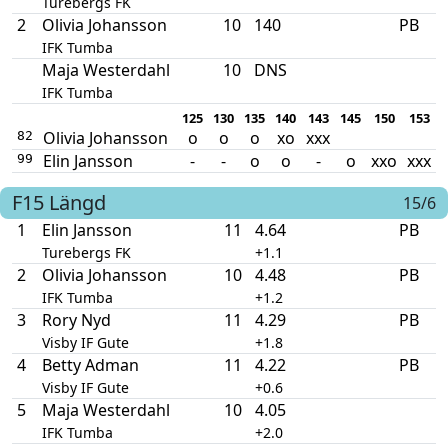
Turebergs FK
2
Olivia Johansson
10
140
PB
IFK Tumba
Maja Westerdahl
10
DNS
IFK Tumba
125
130
135
140
143
145
150
153
Olivia Johansson
o
o
o
xo
xxx
82
Elin Jansson
-
-
o
o
-
o
xxo
xxx
99
F15
Längd
15/6
1
Elin Jansson
11
4.64
PB
Turebergs FK
+1.1
2
Olivia Johansson
10
4.48
PB
IFK Tumba
+1.2
3
Rory Nyd
11
4.29
PB
Visby IF Gute
+1.8
4
Betty Adman
11
4.22
PB
Visby IF Gute
+0.6
5
Maja Westerdahl
10
4.05
IFK Tumba
+2.0