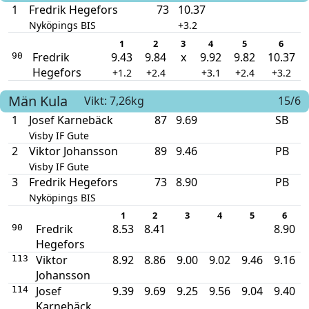
1
Fredrik Hegefors
73
10.37
Nyköpings BIS
+3.2
1
2
3
4
5
6
Fredrik
9.43
9.84
x
9.92
9.82
10.37
90
Hegefors
+1.2
+2.4
+3.1
+2.4
+3.2
Män
Kula
Vikt: 7,26kg
15/6
1
Josef Karnebäck
87
9.69
SB
Visby IF Gute
2
Viktor Johansson
89
9.46
PB
Visby IF Gute
3
Fredrik Hegefors
73
8.90
PB
Nyköpings BIS
1
2
3
4
5
6
Fredrik
8.53
8.41
8.90
90
Hegefors
Viktor
8.92
8.86
9.00
9.02
9.46
9.16
113
Johansson
Josef
9.39
9.69
9.25
9.56
9.04
9.40
114
Karnebäck