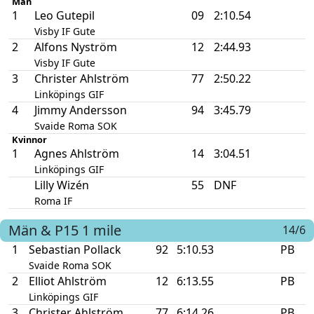
Män
1
Leo Gutepil
09
2:10.54
Visby IF Gute
2
Alfons Nyström
12
2:44.93
Visby IF Gute
3
Christer Ahlström
77
2:50.22
Linköpings GIF
4
Jimmy Andersson
94
3:45.79
Svaide Roma SOK
Kvinnor
1
Agnes Ahlström
14
3:04.51
Linköpings GIF
Lilly Wizén
55
DNF
Roma IF
Män & P15
1 mile
14/6
1
Sebastian Pollack
92
5:10.53
PB
Svaide Roma SOK
2
Elliot Ahlström
12
6:13.55
PB
Linköpings GIF
3
Christer Ahlström
77
6:14.26
PB