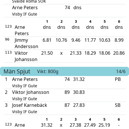
Svaide Roma SOK
Arne Peters
74
dns
Visby IF Gute
1
2
3
4
5
6
Arne
dns
dns
dns
dns
dns
dns
123
Peters
Jimmy
6.81
10.76
9.46
11.77
10.63
8.99
96
Andersson
Viktor
21.50
x
21.33
18.29
18.06
20.86
113
Johansson
Män
Spjut
Vikt: 800g
14/6
1
Arne Peters
74
31.32
PB
Visby IF Gute
2
Viktor Johansson
89
30.83
Visby IF Gute
3
Josef Karnebäck
87
27.83
SB
Visby IF Gute
1
2
3
4
5
6
Arne
31.32
x
27.38
27.49
25.19
-
123