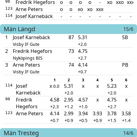
Fredrik Hegefors
o
o
o
o
-
xo
xxo
xxx
90
Arne Peters
o
o
xo
xo
xxx
123
Josef Karnebäck
-
-
-
-
-
-
-
-
114
Män
Längd
15/6
1
Josef Karnebäck
87
5.31
SB
Visby IF Gute
+2.0
2
Fredrik Hegefors
73
4.75
Nyköpings BIS
+2.7
3
Arne Peters
74
4.14
PB
Visby IF Gute
+0.7
1
2
3
4
5
6
Josef
x
5.31
x
x
5.23
x
114
0.0
Karnebäck
+2.0
+2.0
Fredrik
4.58
2.95
4.57
x
4.75
x
90
Hegefors
+2.3
+1.2
+1.0
+2.7
Arne Peters
4.14
2.99
3.94
3.93
3.78
3.58
123
+0.7
+0.9
+0.5
+0.9
+1.5
+1.4
Män
Tresteg
14/6