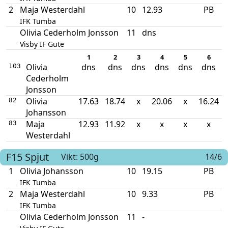
2
Maja Westerdahl
10
12.93
PB
IFK Tumba
Olivia Cederholm Jonsson
11
dns
Visby IF Gute
1
2
3
4
5
6
Olivia
dns
dns
dns
dns
dns
dns
103
Cederholm
Jonsson
Olivia
17.63
18.74
x
20.06
x
16.24
82
Johansson
Maja
12.93
11.92
x
x
x
x
83
Westerdahl
F15
Spjut
Vikt: 500g
14/6
1
Olivia Johansson
10
19.15
PB
IFK Tumba
2
Maja Westerdahl
10
9.33
PB
IFK Tumba
Olivia Cederholm Jonsson
11
-