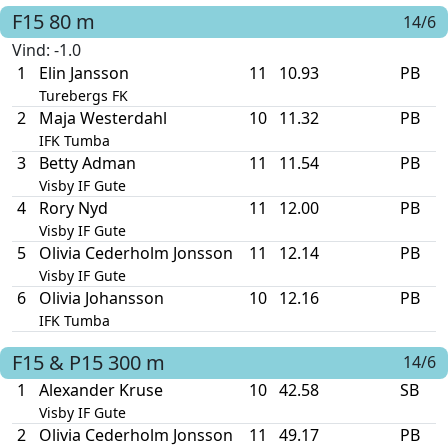
F15
80 m
14/6
Vind
: -1.0
1
Elin Jansson
11
10.93
PB
Turebergs FK
2
Maja Westerdahl
10
11.32
PB
IFK Tumba
3
Betty Adman
11
11.54
PB
Visby IF Gute
4
Rory Nyd
11
12.00
PB
Visby IF Gute
5
Olivia Cederholm Jonsson
11
12.14
PB
Visby IF Gute
6
Olivia Johansson
10
12.16
PB
IFK Tumba
F15 & P15
300 m
14/6
1
Alexander Kruse
10
42.58
SB
Visby IF Gute
2
Olivia Cederholm Jonsson
11
49.17
PB