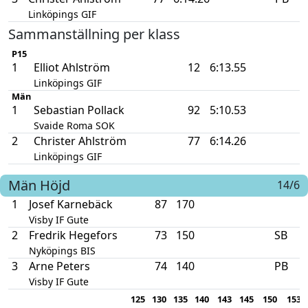
Linköpings GIF
Sammanställning per klass
P15
1
Elliot Ahlström
12
6:13.55
Linköpings GIF
Män
1
Sebastian Pollack
92
5:10.53
Svaide Roma SOK
2
Christer Ahlström
77
6:14.26
Linköpings GIF
Män
Höjd
14/6
1
Josef Karnebäck
87
170
Visby IF Gute
2
Fredrik Hegefors
73
150
SB
Nyköpings BIS
3
Arne Peters
74
140
PB
Visby IF Gute
125
130
135
140
143
145
150
153