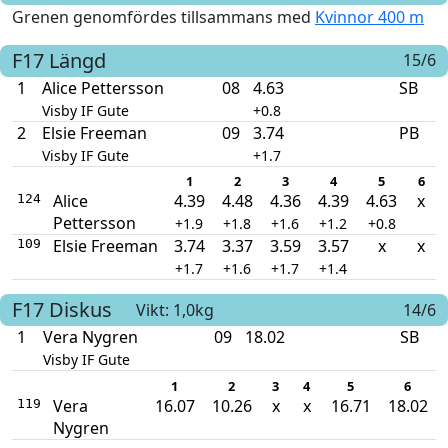
Grenen genomfördes tillsammans med
Kvinnor 400 m
F17
Längd
15/6
1
Alice Pettersson
08
4.63
SB
Visby IF Gute
+0.8
2
Elsie Freeman
09
3.74
PB
Visby IF Gute
+1.7
1
2
3
4
5
6
Alice
4.39
4.48
4.36
4.39
4.63
x
124
Pettersson
+1.9
+1.8
+1.6
+1.2
+0.8
Elsie Freeman
3.74
3.37
3.59
3.57
x
x
109
+1.7
+1.6
+1.7
+1.4
F17
Diskus
Vikt: 1,0kg
14/6
1
Vera Nygren
09
18.02
SB
Visby IF Gute
1
2
3
4
5
6
Vera
16.07
10.26
x
x
16.71
18.02
119
Nygren