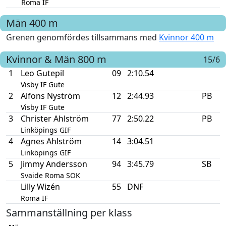
Roma IF
Män
400 m
Grenen genomfördes tillsammans med
Kvinnor 400 m
Kvinnor & Män
800 m
15/6
1
Leo Gutepil
09
2:10.54
Visby IF Gute
2
Alfons Nyström
12
2:44.93
PB
Visby IF Gute
3
Christer Ahlström
77
2:50.22
PB
Linköpings GIF
4
Agnes Ahlström
14
3:04.51
Linköpings GIF
5
Jimmy Andersson
94
3:45.79
SB
Svaide Roma SOK
Lilly Wizén
55
DNF
Roma IF
Sammanställning per klass