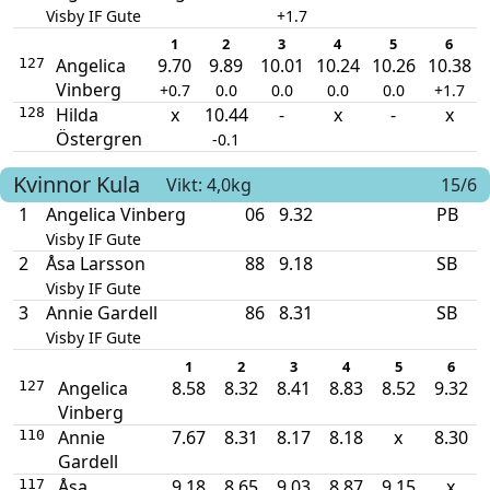
Visby IF Gute
+1.7
1
2
3
4
5
6
Angelica
9.70
9.89
10.01
10.24
10.26
10.38
127
Vinberg
+0.7
0.0
0.0
0.0
0.0
+1.7
Hilda
x
10.44
-
x
-
x
128
Östergren
-0.1
Kvinnor
Kula
Vikt: 4,0kg
15/6
1
Angelica Vinberg
06
9.32
PB
Visby IF Gute
2
Åsa Larsson
88
9.18
SB
Visby IF Gute
3
Annie Gardell
86
8.31
SB
Visby IF Gute
1
2
3
4
5
6
Angelica
8.58
8.32
8.41
8.83
8.52
9.32
127
Vinberg
Annie
7.67
8.31
8.17
8.18
x
8.30
110
Gardell
Åsa
9.18
8.65
9.03
8.87
9.15
x
117