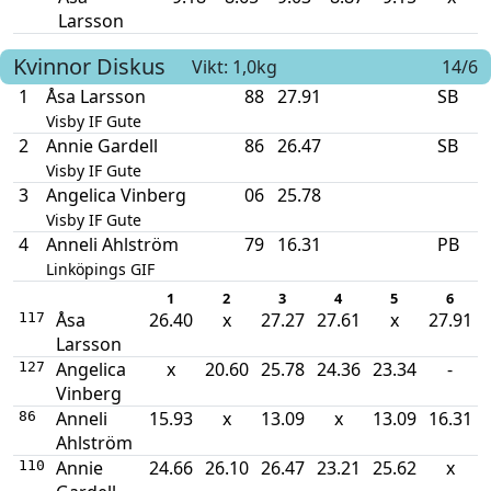
Larsson
Kvinnor
Diskus
Vikt: 1,0kg
14/6
1
Åsa Larsson
88
27.91
SB
Visby IF Gute
2
Annie Gardell
86
26.47
SB
Visby IF Gute
3
Angelica Vinberg
06
25.78
Visby IF Gute
4
Anneli Ahlström
79
16.31
PB
Linköpings GIF
1
2
3
4
5
6
Åsa
26.40
x
27.27
27.61
x
27.91
117
Larsson
Angelica
x
20.60
25.78
24.36
23.34
-
127
Vinberg
Anneli
15.93
x
13.09
x
13.09
16.31
86
Ahlström
Annie
24.66
26.10
26.47
23.21
25.62
x
110