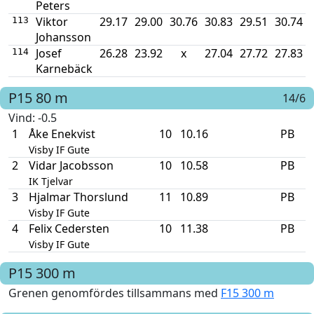
Peters
Viktor
29.17
29.00
30.76
30.83
29.51
30.74
113
Johansson
Josef
26.28
23.92
x
27.04
27.72
27.83
114
Karnebäck
P15
80 m
14/6
Vind
: -0.5
1
Åke Enekvist
10
10.16
PB
Visby IF Gute
2
Vidar Jacobsson
10
10.58
PB
IK Tjelvar
3
Hjalmar Thorslund
11
10.89
PB
Visby IF Gute
4
Felix Cedersten
10
11.38
PB
Visby IF Gute
P15
300 m
Grenen genomfördes tillsammans med
F15 300 m