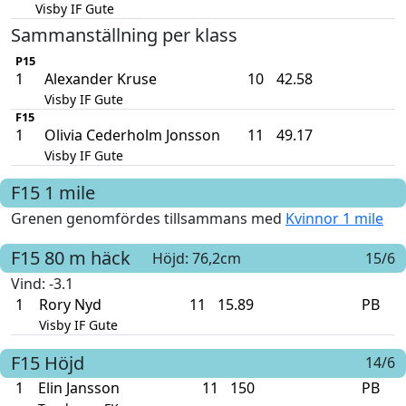
Visby IF Gute
Sammanställning per klass
P15
1
Alexander Kruse
10
42.58
Visby IF Gute
F15
1
Olivia Cederholm Jonsson
11
49.17
Visby IF Gute
F15
1 mile
Grenen genomfördes tillsammans med
Kvinnor 1 mile
F15
80 m häck
Höjd: 76,2cm
15/6
Vind
: -3.1
1
Rory Nyd
11
15.89
PB
Visby IF Gute
F15
Höjd
14/6
1
Elin Jansson
11
150
PB