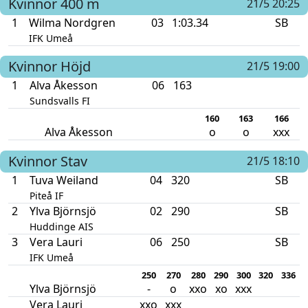
Kvinnor
400 m
21/5 20:25
1
Wilma Nordgren
03
1:03.34
SB
IFK Umeå
Kvinnor
Höjd
21/5 19:00
1
Alva Åkesson
06
163
Sundsvalls FI
160
163
166
Alva Åkesson
o
o
xxx
Kvinnor
Stav
21/5 18:10
1
Tuva Weiland
04
320
SB
Piteå IF
2
Ylva Björnsjö
02
290
SB
Huddinge AIS
3
Vera Lauri
06
250
SB
IFK Umeå
250
270
280
290
300
320
336
Ylva Björnsjö
-
o
xxo
xo
xxx
Vera Lauri
xxo
xxx