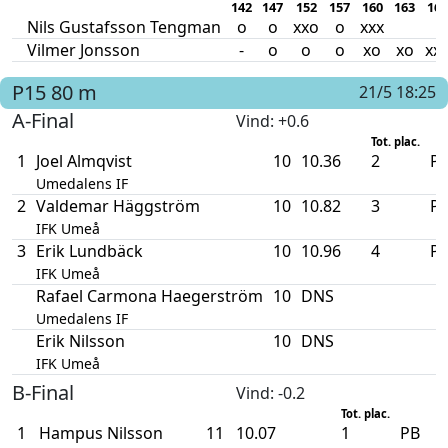
142
147
152
157
160
163
166
Nils Gustafsson Tengman
o
o
xxo
o
xxx
Vilmer Jonsson
-
o
o
o
xo
xo
xx
P15
80 m
21/5 18:25
A-Final
Vind
: +0.6
Tot. plac.
1
Joel Almqvist
10
10.36
2
P
Umedalens IF
2
Valdemar Häggström
10
10.82
3
P
IFK Umeå
3
Erik Lundbäck
10
10.96
4
P
IFK Umeå
Rafael Carmona Haegerström
10
DNS
Umedalens IF
Erik Nilsson
10
DNS
IFK Umeå
B-Final
Vind
: -0.2
Tot. plac.
1
Hampus Nilsson
11
10.07
1
PB