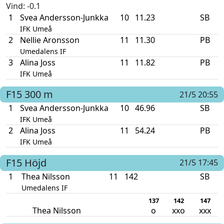
Vind
: -0.1
1
Svea Andersson-Junkka
10
11.23
SB
IFK Umeå
2
Nellie Aronsson
11
11.30
PB
Umedalens IF
3
Alina Joss
11
11.82
PB
IFK Umeå
F15
300 m
21/5 20:55
1
Svea Andersson-Junkka
10
46.96
SB
IFK Umeå
2
Alina Joss
11
54.24
PB
IFK Umeå
F15
Höjd
21/5 17:45
1
Thea Nilsson
11
142
SB
Umedalens IF
137
142
147
Thea Nilsson
o
xxo
xxx