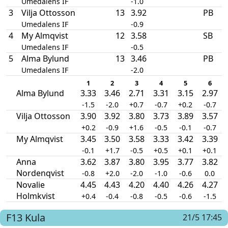
Umedalens IF
-1.0
3
Vilja Ottosson
13
3.92
PB
Umedalens IF
-0.9
4
My Almqvist
12
3.58
SB
Umedalens IF
-0.5
5
Alma Bylund
13
3.46
PB
Umedalens IF
-2.0
1
2
3
4
5
6
Alma Bylund
3.33
3.46
2.71
3.31
3.15
2.97
-1.5
-2.0
+0.7
-0.7
+0.2
-0.7
Vilja Ottosson
3.90
3.92
3.80
3.73
3.89
3.57
+0.2
-0.9
+1.6
-0.5
-0.1
-0.7
My Almqvist
3.45
3.50
3.58
3.33
3.42
3.39
-0.1
+1.7
-0.5
+0.5
+0.1
+0.1
Anna
3.62
3.87
3.80
3.95
3.77
3.82
Nordenqvist
-0.8
+2.0
-2.0
-1.0
-0.6
0.0
Novalie
4.45
4.43
4.20
4.40
4.26
4.27
Holmkvist
+0.4
-0.4
-0.8
-0.5
-0.6
-1.5
F13
Kula
21/5 17:45