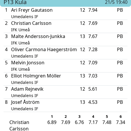
P13
Kula
21/5 19:40
1
Ari Freyr Gautason
12
7.94
PB
Umedalens IF
2
Christian Carlsson
12
7.69
PB
IFK Umeå
3
Malte Andersson-Junkka
13
7.67
PB
IFK Umeå
4
Oliver Carmona Haegerström
12
7.28
PB
Umedalens IF
5
Melvin Jonsson
12
7.09
PB
IFK Umeå
6
Elliot Holmgren Möller
13
7.03
PB
Umedalens IF
7
Adam Rejnevik
12
5.61
PB
Umedalens IF
8
Josef Åström
13
4.53
PB
Umedalens IF
1
2
3
4
5
6
Christian
6.89
7.69
6.76
7.17
7.48
7.34
Carlsson