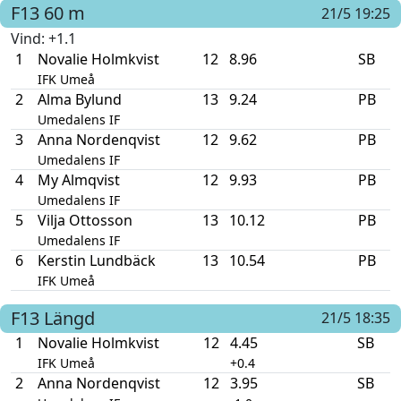
F13
60 m
21/5 19:25
Vind
: +1.1
1
Novalie Holmkvist
12
8.96
SB
IFK Umeå
2
Alma Bylund
13
9.24
PB
Umedalens IF
3
Anna Nordenqvist
12
9.62
PB
Umedalens IF
4
My Almqvist
12
9.93
PB
Umedalens IF
5
Vilja Ottosson
13
10.12
PB
Umedalens IF
6
Kerstin Lundbäck
13
10.54
PB
IFK Umeå
F13
Längd
21/5 18:35
1
Novalie Holmkvist
12
4.45
SB
IFK Umeå
+0.4
2
Anna Nordenqvist
12
3.95
SB