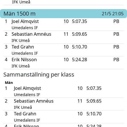
IFK Umeå
Män
1500 m
21/5 21:05
1
Joel Almqvist
10
5:07.35
PB
Umedalens IF
2
Sebastian Amnéus
11
5:09.65
PB
IFK Umeå
3
Ted Grahn
10
5:10.70
PB
Umedalens IF
4
Erik Nilsson
10
5:24.28
PB
IFK Umeå
Sammanställning per klass
Män
1
Joel Almqvist
10
5:07.35
Umedalens IF
2
Sebastian Amnéus
11
5:09.65
IFK Umeå
3
Ted Grahn
10
5:10.70
Umedalens IF
4
Erik Nilsson
10
5:24.28