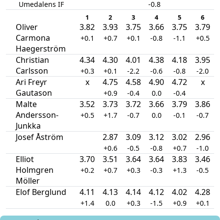
Umedalens IF
-0.8
1
2
3
4
5
6
Oliver
3.82
3.93
3.75
3.66
3.75
3.79
Carmona
+0.1
+0.7
+0.1
-0.8
-1.1
+0.5
Haegerström
Christian
4.34
4.30
4.01
4.38
4.18
3.95
Carlsson
+0.3
+0.1
-2.2
-0.6
-0.8
-2.0
Ari Freyr
x
4.75
4.58
4.90
4.72
x
Gautason
+0.9
-0.4
0.0
-0.4
Malte
3.52
3.73
3.72
3.66
3.79
3.86
Andersson-
+0.5
+1.7
-0.7
0.0
-0.1
-0.7
Junkka
Josef Åström
2.87
3.09
3.12
3.02
2.96
+0.6
-0.5
-0.8
+0.7
-1.0
Elliot
3.70
3.51
3.64
3.64
3.83
3.46
Holmgren
+0.2
+0.7
+0.3
-0.3
+1.3
-0.5
Möller
Elof Berglund
4.11
4.13
4.14
4.12
4.02
4.28
+1.4
0.0
+0.3
-1.5
+0.9
+0.1