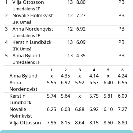
1
Vilja Ottosson
13
8.80
PB
Umedalens IF
2
Novalie Holmkvist
12
7.27
PB
IFK Umeå
3
Anna Nordenqvist
12
6.92
PB
Umedalens IF
4
Kerstin Lundbäck
13
6.09
PB
IFK Umeå
5
Alma Bylund
13
4.35
PB
Umedalens IF
1
2
3
4
5
6
Alma Bylund
x
4.35
x
4.14
x
4.24
Anna
5.56
6.92
5.92
6.57
6.40
6.56
Nordenqvist
Kerstin
5.74
5.64
x
5.75
5.81
6.09
Lundbäck
Novalie
6.25
6.03
6.88
6.92
6.10
7.27
Holmkvist
Vilja Ottosson
7.96
8.15
8.64
8.15
8.60
8.80