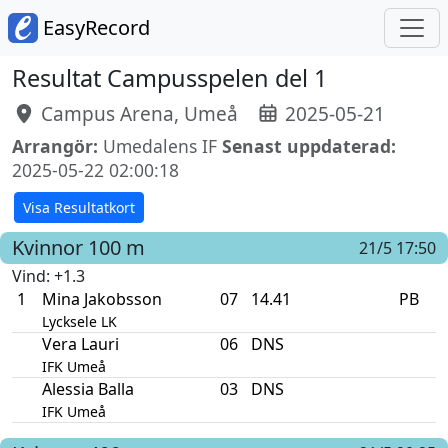
EasyRecord
Resultat Campusspelen del 1
Campus Arena, Umeå
2025-05-21
Arrangör:
Umedalens IF
Senast uppdaterad:
2025-05-22 02:00:18
Visa Resultatkort
Kvinnor
100 m
21/5 17:50
Vind
: +1.3
1
Mina Jakobsson
07
14.41
PB
Lycksele LK
Vera Lauri
06
DNS
IFK Umeå
Alessia Balla
03
DNS
IFK Umeå