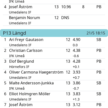
IFK Umeå
4
Josef Åström
13
10.96
8
PB
Umedalens IF
Benjamin Norum
12
DNS
Umedalens IF
P13
Längd
21/5 18:15
1
Ari Freyr Gautason
12
4.90
SB
Umedalens IF
0.0
2
Christian Carlsson
12
4.38
PB
IFK Umeå
-0.6
3
Elof Berglund
13
4.28
PB
Hörnefors IF
+0.1
4
Oliver Carmona Haegerström
12
3.93
PB
Umedalens IF
+0.7
5
Malte Andersson-Junkka
13
3.86
SB
IFK Umeå
-0.7
6
Elliot Holmgren Möller
13
3.83
SB
Umedalens IF
+1.3
7
Josef Åström
13
3.12
PB