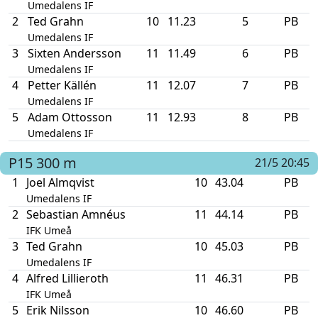
Umedalens IF
2
Ted Grahn
10
11.23
5
PB
Umedalens IF
3
Sixten Andersson
11
11.49
6
PB
Umedalens IF
4
Petter Källén
11
12.07
7
PB
Umedalens IF
5
Adam Ottosson
11
12.93
8
PB
Umedalens IF
P15
300 m
21/5 20:45
1
Joel Almqvist
10
43.04
PB
Umedalens IF
2
Sebastian Amnéus
11
44.14
PB
IFK Umeå
3
Ted Grahn
10
45.03
PB
Umedalens IF
4
Alfred Lillieroth
11
46.31
PB
IFK Umeå
5
Erik Nilsson
10
46.60
PB