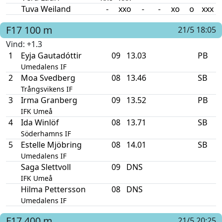
Tuva Weiland
-
xxo
-
-
xo
o
xxx
F17
100 m
21/5 18:05
Vind
: +1.3
1
Eyja Gautadóttir
09
13.03
PB
Umedalens IF
2
Moa Svedberg
08
13.46
SB
Trångsvikens IF
3
Irma Granberg
09
13.52
PB
IFK Umeå
4
Ida Winlöf
08
13.71
SB
Söderhamns IF
5
Estelle Mjöbring
08
14.01
SB
Umedalens IF
Saga Slettvoll
09
DNS
IFK Umeå
Hilma Pettersson
08
DNS
Umedalens IF
F17
400 m
21/5 20:25