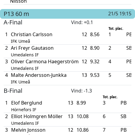
Nilsson
P13
60 m
21/5 19:15
A-Final
Vind
: +0.1
Tot. plac.
1
Christian Carlsson
12
8.56
1
PB
IFK Umeå
2
Ari Freyr Gautason
12
8.90
2
SB
Umedalens IF
3
Oliver Carmona Haegerström
12
9.32
4
PB
Umedalens IF
4
Malte Andersson-Junkka
13
9.53
5
SB
IFK Umeå
B-Final
Vind
: -1.3
Tot. plac.
1
Elof Berglund
13
8.99
3
PB
Hörnefors IF
2
Elliot Holmgren Möller
13
10.08
6
SB
Umedalens IF
3
Melvin Jonsson
12
10.86
7
PB