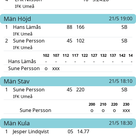
IFK Umeå
Män
Höjd
21/5 19:00
1
Hans Lämås
88
166
SB
IFK Umeå
2
Sune Persson
45
102
SB
IFK Umeå
102
107
112
117
122
127
132
137
142
147
Hans Lämås
-
-
-
-
-
-
-
-
-
-
Sune Persson
o
xxx
Män
Stav
21/5 18:10
1
Sune Persson
45
220
SB
IFK Umeå
200
210
220
230
Sune Persson
o
o
o
xxx
Män
Kula
21/5 18:30
1
Jesper Lindqvist
05
14.77