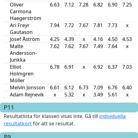
Oliver
6.63
7.12
7.28
6.82
6.90
7.25
Carmona
Haegerström
Ari Freyr
7.94
7.72
7.67
7.81
7.73
x
Gautason
Josef Åström
4.25
4.39
x
4.16
4.50
4.53
Malte
7.62
7.62
7.67
7.49
7.64
x
Andersson-
Junkka
Elliot
6.78
6.91
x
6.92
6.37
7.03
Holmgren
Möller
Melvin Jonsson
6.61
6.12
6.73
7.09
6.76
6.40
Adam Rejnevik
x
5.32
x
3.49
5.61
x
P11
Resultatlista för klassen visas inte. Gå till
individuella
resultatkort
för att se resultat.
P9