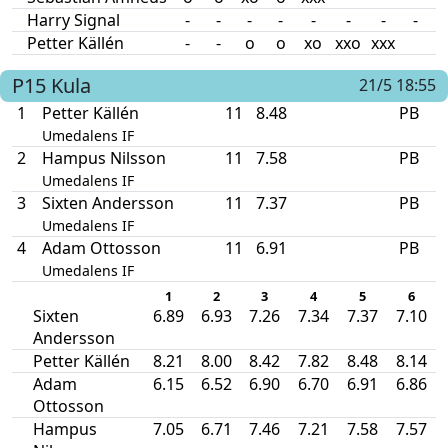
Harry Signal
-
-
-
-
-
-
-
-
Petter Källén
-
-
o
o
xo
xxo
xxx
P15
Kula
21/5 18:55
1
Petter Källén
11
8.48
PB
Umedalens IF
2
Hampus Nilsson
11
7.58
PB
Umedalens IF
3
Sixten Andersson
11
7.37
PB
Umedalens IF
4
Adam Ottosson
11
6.91
PB
Umedalens IF
1
2
3
4
5
6
Sixten
6.89
6.93
7.26
7.34
7.37
7.10
Andersson
Petter Källén
8.21
8.00
8.42
7.82
8.48
8.14
Adam
6.15
6.52
6.90
6.70
6.91
6.86
Ottosson
Hampus
7.05
6.71
7.46
7.21
7.58
7.57