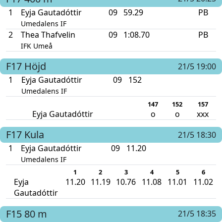
1
Eyja Gautadóttir
09
59.29
PB
Umedalens IF
2
Thea Thafvelin
09
1:08.70
PB
IFK Umeå
F17
Höjd
21/5 19:00
1
Eyja Gautadóttir
09
152
Umedalens IF
147
152
157
Eyja Gautadóttir
o
o
xxx
F17
Kula
21/5 18:30
1
Eyja Gautadóttir
09
11.20
Umedalens IF
1
2
3
4
5
6
Eyja
11.20
11.19
10.76
11.08
11.01
11.02
Gautadóttir
F15
80 m
21/5 18:35