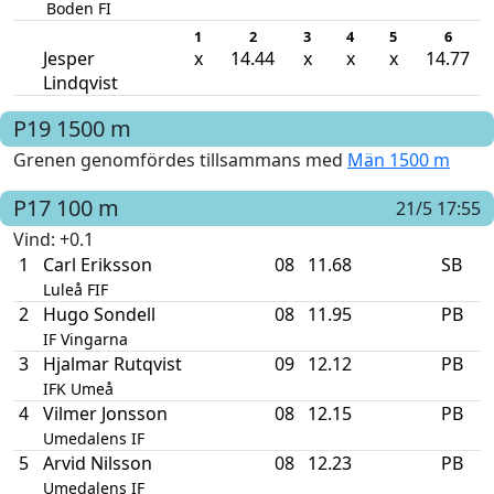
Boden FI
1
2
3
4
5
6
Jesper
x
14.44
x
x
x
14.77
Lindqvist
P19
1500 m
Grenen genomfördes tillsammans med
Män 1500 m
P17
100 m
21/5 17:55
Vind
: +0.1
1
Carl Eriksson
08
11.68
SB
Luleå FIF
2
Hugo Sondell
08
11.95
PB
IF Vingarna
3
Hjalmar Rutqvist
09
12.12
PB
IFK Umeå
4
Vilmer Jonsson
08
12.15
PB
Umedalens IF
5
Arvid Nilsson
08
12.23
PB
Umedalens IF