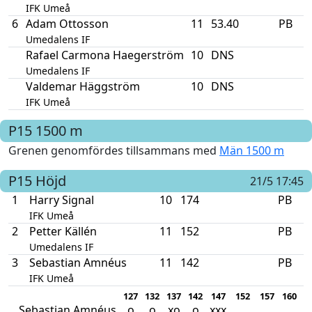
IFK Umeå
6
Adam Ottosson
11
53.40
PB
Umedalens IF
Rafael Carmona Haegerström
10
DNS
Umedalens IF
Valdemar Häggström
10
DNS
IFK Umeå
P15
1500 m
Grenen genomfördes tillsammans med
Män 1500 m
P15
Höjd
21/5 17:45
1
Harry Signal
10
174
PB
IFK Umeå
2
Petter Källén
11
152
PB
Umedalens IF
3
Sebastian Amnéus
11
142
PB
IFK Umeå
127
132
137
142
147
152
157
160
1
Sebastian Amnéus
o
o
xo
o
xxx