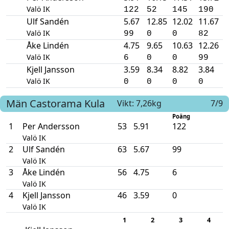
Valö IK
122
52
145
190
Ulf Sandén
5.67
12.85
12.02
11.67
Valö IK
99
0
0
82
Åke Lindén
4.75
9.65
10.63
12.26
Valö IK
6
0
0
99
Kjell Jansson
3.59
8.34
8.82
3.84
Valö IK
0
0
0
0
Män
Castorama
Kula
Vikt: 7,26kg
7/9
Poäng
1
Per Andersson
53
5.91
122
Valö IK
2
Ulf Sandén
63
5.67
99
Valö IK
3
Åke Lindén
56
4.75
6
Valö IK
4
Kjell Jansson
46
3.59
0
Valö IK
1
2
3
4