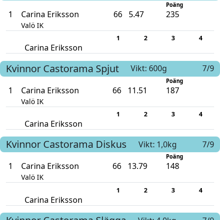
Poäng
1
Carina Eriksson
66
5.47
235
Valö IK
1
2
3
4
Carina Eriksson
Kvinnor
Castorama
Spjut
Vikt: 600g
7/9
Poäng
1
Carina Eriksson
66
11.51
187
Valö IK
1
2
3
4
Carina Eriksson
Kvinnor
Castorama
Diskus
Vikt: 1,0kg
7/9
Poäng
1
Carina Eriksson
66
13.79
148
Valö IK
1
2
3
4
Carina Eriksson