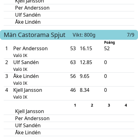
Kjell Jansson
Per Andersson
Ulf Sandén
Åke Lindén
Män
Castorama
Spjut
Vikt: 800g
7/9
Poäng
1
Per Andersson
53
16.15
52
Valö IK
2
Ulf Sandén
63
12.85
0
Valö IK
3
Åke Lindén
56
9.65
0
Valö IK
4
Kjell Jansson
46
8.34
0
Valö IK
1
2
3
4
Kjell Jansson
Per Andersson
Ulf Sandén
Åke Lindén