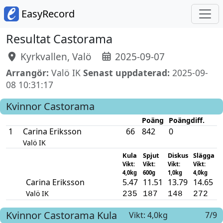
EasyRecord
Resultat Castorama
Kyrkvallen, Valö
2025-09-07
Arrangör:
Valö IK
Senast uppdaterad:
2025-09-
08 10:31:17
Kvinnor
Castorama
Poäng
Poängdiff.
1
Carina Eriksson
66
842
0
Valö IK
Kula
Spjut
Diskus
Slägga
Vikt:
Vikt:
Vikt:
Vikt:
4,0kg
600g
1,0kg
4,0kg
Carina Eriksson
5.47
11.51
13.79
14.65
Valö IK
235
187
148
272
Kvinnor
Castorama
Kula
Vikt: 4,0kg
7/9