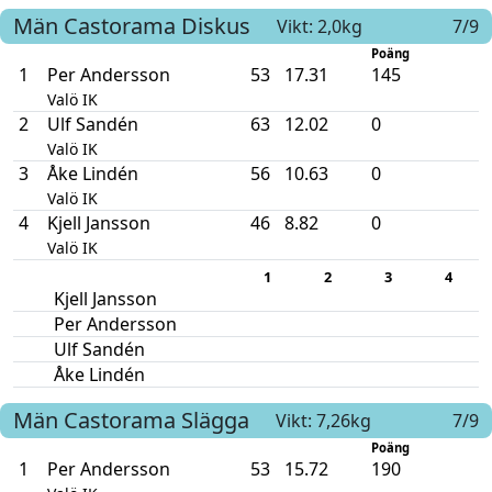
Män
Castorama
Diskus
Vikt: 2,0kg
7/9
Poäng
1
Per Andersson
53
17.31
145
Valö IK
2
Ulf Sandén
63
12.02
0
Valö IK
3
Åke Lindén
56
10.63
0
Valö IK
4
Kjell Jansson
46
8.82
0
Valö IK
1
2
3
4
Kjell Jansson
Per Andersson
Ulf Sandén
Åke Lindén
Män
Castorama
Slägga
Vikt: 7,26kg
7/9
Poäng
1
Per Andersson
53
15.72
190