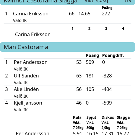
Kvinnor
Castorama
Slägga
Vikt: 4,0kg
7/9
Poäng
1
Carina Eriksson
66
14.65
272
Valö IK
1
2
3
4
Carina Eriksson
Män
Castorama
Poäng
Poängdiff.
1
Per Andersson
53
509
0
Valö IK
2
Ulf Sandén
63
181
-328
Valö IK
3
Åke Lindén
56
105
-404
Valö IK
4
Kjell Jansson
46
0
-509
Valö IK
Kula
Spjut
Diskus
Slägga
Vikt:
Vikt:
Vikt:
Vikt:
7,26kg
800g
2,0kg
7,26kg
Per Andersson
5.91
16.15
17.31
15.72