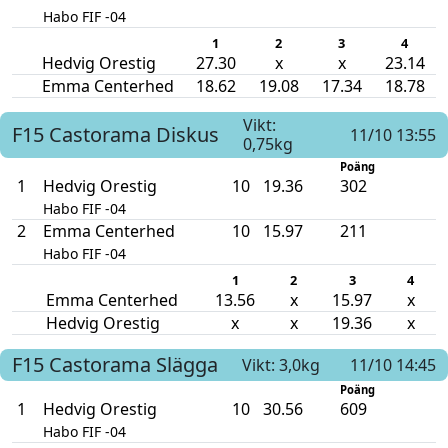
Habo FIF -04
1
2
3
4
Hedvig Orestig
27.30
x
x
23.14
Emma Centerhed
18.62
19.08
17.34
18.78
Vikt:
F15
Castorama
Diskus
11/10 13:55
0,75kg
Poäng
1
Hedvig Orestig
10
19.36
302
Habo FIF -04
2
Emma Centerhed
10
15.97
211
Habo FIF -04
1
2
3
4
Emma Centerhed
13.56
x
15.97
x
Hedvig Orestig
x
x
19.36
x
F15
Castorama
Slägga
Vikt: 3,0kg
11/10 14:45
Poäng
1
Hedvig Orestig
10
30.56
609
Habo FIF -04