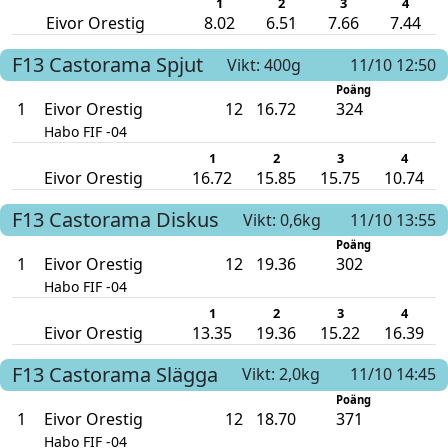
1
2
3
4
Eivor Orestig
8.02
6.51
7.66
7.44
F13
Castorama
Spjut
Vikt: 400g
11/10 12:50
Poäng
1
Eivor Orestig
12
16.72
324
Habo FIF -04
1
2
3
4
Eivor Orestig
16.72
15.85
15.75
10.74
F13
Castorama
Diskus
Vikt: 0,6kg
11/10 13:55
Poäng
1
Eivor Orestig
12
19.36
302
Habo FIF -04
1
2
3
4
Eivor Orestig
13.35
19.36
15.22
16.39
F13
Castorama
Slägga
Vikt: 2,0kg
11/10 14:45
Poäng
1
Eivor Orestig
12
18.70
371
Habo FIF -04