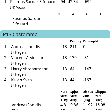
1
Rasmus Sardar-Elfgaard
94
42.34
692
IFK Växjö
1
2
3
4
Rasmus Sardar-
Elfgaard
P13
Castorama
Poäng
Poängdiff.
1
Andreas Ionidis
13
211
0
IF Hagen
2
Vincent Arvidsson
13
130
-81
IF Hagen
3
Harry Abrahamsson
13
64
-147
IF Hagen
4
Kelvin Svan
13
44
-167
IF Hagen
Kula
Spjut
Diskus
Slägga
Vikt:
Vikt:
Vikt:
Vikt:
3,0kg
400g
0,6kg
3,0kg
Andreas Ionidis
4.81
9.86
11.92
16.08