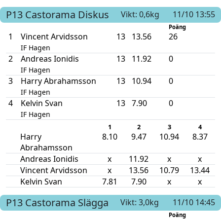
P13
Castorama
Diskus
Vikt: 0,6kg
11/10 13:55
Poäng
1
Vincent Arvidsson
13
13.56
26
IF Hagen
2
Andreas Ionidis
13
11.92
0
IF Hagen
3
Harry Abrahamsson
13
10.94
0
IF Hagen
4
Kelvin Svan
13
7.90
0
IF Hagen
1
2
3
4
Harry
8.10
9.47
10.94
8.37
Abrahamsson
Andreas Ionidis
x
11.92
x
x
Vincent Arvidsson
x
13.56
10.79
13.44
Kelvin Svan
7.81
7.90
x
x
P13
Castorama
Slägga
Vikt: 3,0kg
11/10 14:45
Poäng