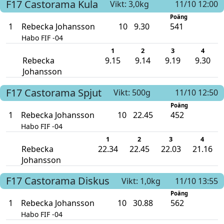
F17
Castorama
Kula
Vikt: 3,0kg
11/10 12:00
Poäng
1
Rebecka Johansson
10
9.30
541
Habo FIF -04
1
2
3
4
Rebecka
9.15
9.14
9.19
9.30
Johansson
F17
Castorama
Spjut
Vikt: 500g
11/10 12:50
Poäng
1
Rebecka Johansson
10
22.45
452
Habo FIF -04
1
2
3
4
Rebecka
22.34
22.45
22.03
21.16
Johansson
F17
Castorama
Diskus
Vikt: 1,0kg
11/10 13:55
Poäng
1
Rebecka Johansson
10
30.88
562
Habo FIF -04