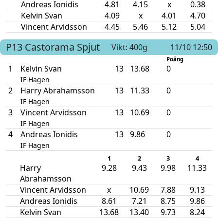
Andreas Ionidis
4.81
4.15
x
0.38
Kelvin Svan
4.09
x
4.01
4.70
Vincent Arvidsson
4.45
5.46
5.12
5.04
P13
Castorama
Spjut
Vikt: 400g
11/10 12:50
Poäng
1
Kelvin Svan
13
13.68
0
IF Hagen
2
Harry Abrahamsson
13
11.33
0
IF Hagen
3
Vincent Arvidsson
13
10.69
0
IF Hagen
4
Andreas Ionidis
13
9.86
0
IF Hagen
1
2
3
4
Harry
9.28
9.43
9.98
11.33
Abrahamsson
Vincent Arvidsson
x
10.69
7.88
9.13
Andreas Ionidis
8.61
7.21
8.75
9.86
Kelvin Svan
13.68
13.40
9.73
8.24