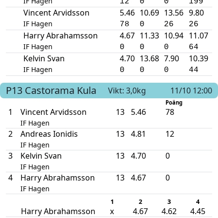
IF Hagen
12
0
0
199
Vincent Arvidsson
5.46
10.69
13.56
9.80
IF Hagen
78
0
26
26
Harry Abrahamsson
4.67
11.33
10.94
11.07
IF Hagen
0
0
0
64
Kelvin Svan
4.70
13.68
7.90
10.39
IF Hagen
0
0
0
44
P13
Castorama
Kula
Vikt: 3,0kg
11/10 12:00
Poäng
1
Vincent Arvidsson
13
5.46
78
IF Hagen
2
Andreas Ionidis
13
4.81
12
IF Hagen
3
Kelvin Svan
13
4.70
0
IF Hagen
4
Harry Abrahamsson
13
4.67
0
IF Hagen
1
2
3
4
Harry Abrahamsson
x
4.67
4.62
4.45