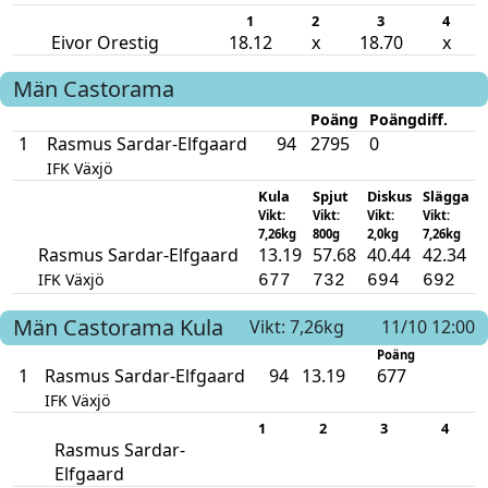
1
2
3
4
Eivor Orestig
18.12
x
18.70
x
Män
Castorama
Poäng
Poängdiff.
1
Rasmus Sardar-Elfgaard
94
2795
0
IFK Växjö
Kula
Spjut
Diskus
Slägga
Vikt:
Vikt:
Vikt:
Vikt:
7,26kg
800g
2,0kg
7,26kg
Rasmus Sardar-Elfgaard
13.19
57.68
40.44
42.34
IFK Växjö
677
732
694
692
Män
Castorama
Kula
Vikt: 7,26kg
11/10 12:00
Poäng
1
Rasmus Sardar-Elfgaard
94
13.19
677
IFK Växjö
1
2
3
4
Rasmus Sardar-
Elfgaard