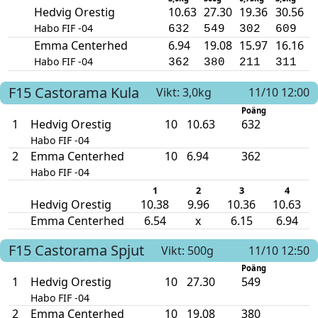
Hedvig Orestig
10.63
27.30
19.36
30.56
Habo FIF -04
632
549
302
609
Emma Centerhed
6.94
19.08
15.97
16.16
Habo FIF -04
362
380
211
311
F15
Castorama
Kula
Vikt: 3,0kg
11/10 12:00
Poäng
1
Hedvig Orestig
10
10.63
632
Habo FIF -04
2
Emma Centerhed
10
6.94
362
Habo FIF -04
1
2
3
4
Hedvig Orestig
10.38
9.96
10.36
10.63
Emma Centerhed
6.54
x
6.15
6.94
F15
Castorama
Spjut
Vikt: 500g
11/10 12:50
Poäng
1
Hedvig Orestig
10
27.30
549
Habo FIF -04
2
Emma Centerhed
10
19.08
380