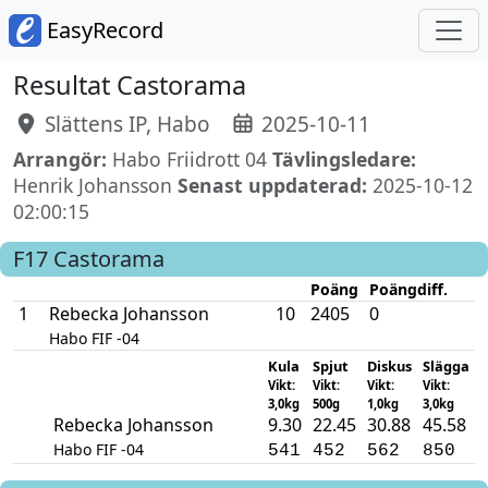
EasyRecord
Resultat Castorama
Slättens IP, Habo
2025-10-11
Arrangör:
Habo Friidrott 04
Tävlingsledare:
Henrik Johansson
Senast uppdaterad:
2025-10-12
02:00:15
F17
Castorama
Poäng
Poängdiff.
1
Rebecka Johansson
10
2405
0
Habo FIF -04
Kula
Spjut
Diskus
Slägga
Vikt:
Vikt:
Vikt:
Vikt:
3,0kg
500g
1,0kg
3,0kg
Rebecka Johansson
9.30
22.45
30.88
45.58
Habo FIF -04
541
452
562
850