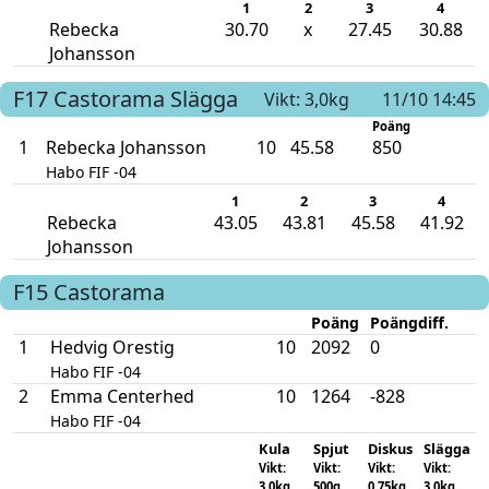
1
2
3
4
Rebecka
30.70
x
27.45
30.88
Johansson
F17
Castorama
Slägga
Vikt: 3,0kg
11/10 14:45
Poäng
1
Rebecka Johansson
10
45.58
850
Habo FIF -04
1
2
3
4
Rebecka
43.05
43.81
45.58
41.92
Johansson
F15
Castorama
Poäng
Poängdiff.
1
Hedvig Orestig
10
2092
0
Habo FIF -04
2
Emma Centerhed
10
1264
-828
Habo FIF -04
Kula
Spjut
Diskus
Slägga
Vikt:
Vikt:
Vikt:
Vikt:
3,0kg
500g
0,75kg
3,0kg