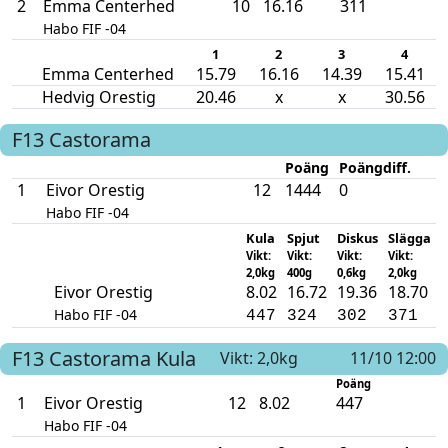
2
Emma Centerhed
10
16.16
311
Habo FIF -04
1
2
3
4
Emma Centerhed
15.79
16.16
14.39
15.41
Hedvig Orestig
20.46
x
x
30.56
F13
Castorama
Poäng
Poängdiff.
1
Eivor Orestig
12
1444
0
Habo FIF -04
Kula
Spjut
Diskus
Slägga
Vikt:
Vikt:
Vikt:
Vikt:
2,0kg
400g
0,6kg
2,0kg
Eivor Orestig
8.02
16.72
19.36
18.70
Habo FIF -04
447
324
302
371
F13
Castorama
Kula
Vikt: 2,0kg
11/10 12:00
Poäng
1
Eivor Orestig
12
8.02
447
Habo FIF -04