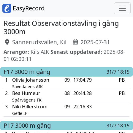
EasyRecord
Resultat Observationstävling i gång
3000m
Sannerudsvallen, Kil
2025-07-31
Arrangör:
Kils AIK
Senast uppdaterad:
2025-08-
01 02:00:11
F17
3000 m gång
31/7 18:15
1
Olivia Johansson
09
17:04.79
PB
Sävedalens AIK
2
Bea Humeur
08
20:44.28
PB
Spårvägens FK
3
Niki Hillerström
09
22:16.33
Gefle IF
P17
3000 m gång
31/7 18:15