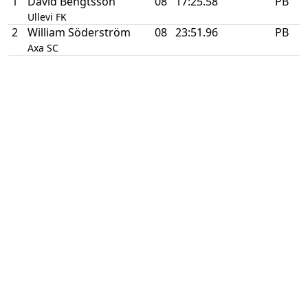
1
David Bengtsson
08
17:25.58
PB
Ullevi FK
2
William Söderström
08
23:51.96
PB
Axa SC