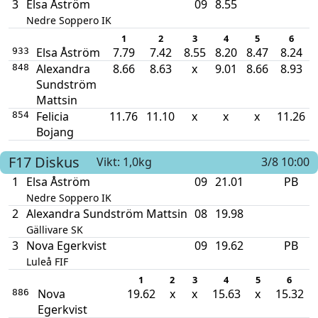
3
Elsa Åström
09
8.55
Nedre Soppero IK
1
2
3
4
5
6
Elsa Åström
7.79
7.42
8.55
8.20
8.47
8.24
933
Alexandra
8.66
8.63
x
9.01
8.66
8.93
848
Sundström
Mattsin
Felicia
11.76
11.10
x
x
x
11.26
854
Bojang
F17
Diskus
Vikt: 1,0kg
3/8 10:00
1
Elsa Åström
09
21.01
PB
Nedre Soppero IK
2
Alexandra Sundström Mattsin
08
19.98
Gällivare SK
3
Nova Egerkvist
09
19.62
PB
Luleå FIF
1
2
3
4
5
6
Nova
19.62
x
x
15.63
x
15.32
886
Egerkvist