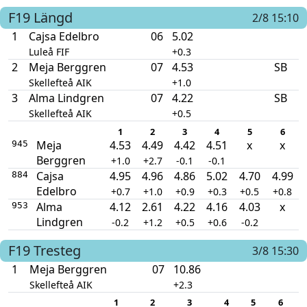
F19
Längd
2/8 15:10
1
Cajsa Edelbro
06
5.02
Luleå FIF
+0.3
2
Meja Berggren
07
4.53
SB
Skellefteå AIK
+1.0
3
Alma Lindgren
07
4.22
SB
Skellefteå AIK
+0.5
1
2
3
4
5
6
Meja
4.53
4.49
4.42
4.51
x
x
945
Berggren
+1.0
+2.7
-0.1
-0.1
Cajsa
4.95
4.96
4.86
5.02
4.70
4.99
884
Edelbro
+0.7
+1.0
+0.9
+0.3
+0.5
+0.8
Alma
4.12
2.61
4.22
4.16
4.03
x
953
Lindgren
-0.2
+1.2
+0.5
+0.6
-0.2
F19
Tresteg
3/8 15:30
1
Meja Berggren
07
10.86
Skellefteå AIK
+2.3
1
2
3
4
5
6