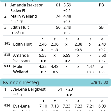
1
Amanda Isaksson
01
5.59
PB
Boden FI
+0.2
2
Malin Weiland
74
4.48
Piteå IF
+0.5
3
Edith Hult
56
2.49
SB
Luleå FIF
+0.2
1
2
3
4
5
6
Edith Hult
2.46
2.36
x
2.38
x
2.49
891
-0.1
+1.3
+0.8
+0.2
Amanda
5.55
x
5.59
x
-
5.50
815
Isaksson
+0.6
+0.2
+0.2
Malin
4.32
4.48
x
x
4.47
x
944
Weiland
+0.7
+0.5
+0.3
+0.9
Kvinnor
Tresteg
3/8 15:30
1
Eva-Lena Bergkvist
64
7.23
Piteå IF
+0.8
1
2
3
4
5
6
Eva-Lena
7.10
7.13
7.23
7.23
7.21
6.99
936