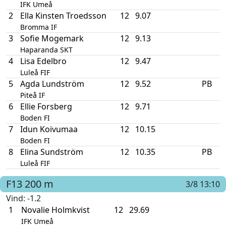
IFK Umeå
2
Ella Kinsten Troedsson
12
9.07
Bromma IF
3
Sofie Mogemark
12
9.13
Haparanda SKT
4
Lisa Edelbro
12
9.47
Luleå FIF
5
Agda Lundström
12
9.52
PB
Piteå IF
6
Ellie Forsberg
12
9.71
Boden FI
7
Idun Koivumaa
12
10.15
Boden FI
8
Elina Sundström
12
10.35
PB
Luleå FIF
F13
200 m
3/8 13:10
Vind
: -1.2
1
Novalie Holmkvist
12
29.69
IFK Umeå