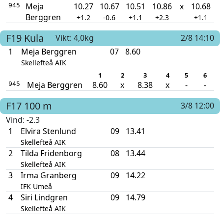
Meja
10.27
10.67
10.51
10.86
x
10.68
945
Berggren
+1.2
-0.6
+1.1
+2.3
+1.1
F19
Kula
Vikt: 4,0kg
2/8 14:10
1
Meja Berggren
07
8.60
Skellefteå AIK
1
2
3
4
5
6
Meja Berggren
8.60
x
8.38
x
-
-
945
F17
100 m
3/8 12:00
Vind
: -2.3
1
Elvira Stenlund
09
13.41
Skellefteå AIK
2
Tilda Fridenborg
08
13.44
Skellefteå AIK
3
Irma Granberg
09
14.22
IFK Umeå
4
Siri Lindgren
09
14.79
Skellefteå AIK