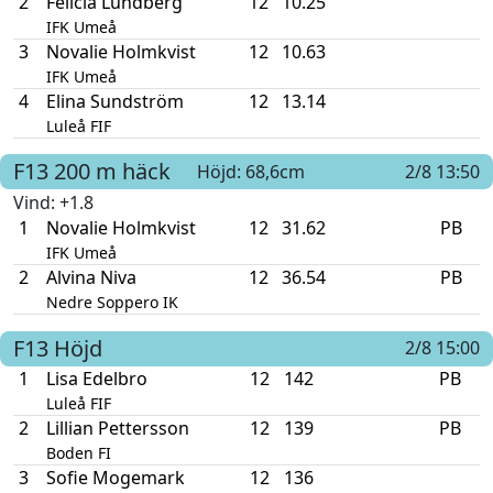
2
Felicia Lundberg
12
10.25
IFK Umeå
3
Novalie Holmkvist
12
10.63
IFK Umeå
4
Elina Sundström
12
13.14
Luleå FIF
F13
200 m häck
Höjd: 68,6cm
2/8 13:50
Vind
: +1.8
1
Novalie Holmkvist
12
31.62
PB
IFK Umeå
2
Alvina Niva
12
36.54
PB
Nedre Soppero IK
F13
Höjd
2/8 15:00
1
Lisa Edelbro
12
142
PB
Luleå FIF
2
Lillian Pettersson
12
139
PB
Boden FI
3
Sofie Mogemark
12
136