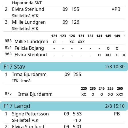
Haparanda SKT
2
Elvira Stenlund
09
155
=PB
Skellefteå AIK
3
Millie Lundgren
09
126
Skellefteå AIK
121
123
126
131
131
141
145
149
15
Millie Lundgren
o
-
xo
xxx
958
Felicia Bojang
-
-
-
-
-
-
o
o
o
854
Elvira Stenlund
-
-
-
-
-
o
xo
o
xx
963
F17
Stav
2/8 10:30
1
Irma Bjurdamm
09
255
IFK Umeå
225
235
245
255
265
Irma Bjurdamm
xo
o
o
xo
xxx
875
F17
Längd
2/8 15:10
1
Signe Pettersson
09
5.53
PB
Skellefteå AIK
+1.0
2
Elvira Stenlund
09
5.01