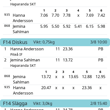
Haparanda SKT
1
2
3
4
5
6
Hanna
7.06
7.70
7.78
x
7.69
7.42
935
Andersson
Jemina
5.95
5.50
5.92
5.41
6.15
5.98
868
Sahlman
F14
Diskus
Vikt: 0,75kg
3/8 10:00
1
Hanna Andersson
11
23.36
PB
Piteå IF
2
Jemina Sahlman
11
13.72
PB
Haparanda SKT
1
2
3
4
5
6
Jemina
13.72
x
x
13.65
12.88
12.95
868
Sahlman
Hanna
20.47
x
x
x
23.36
x
935
Andersson
F14
Slägga
Vikt: 3,0kg
2/8 15:40