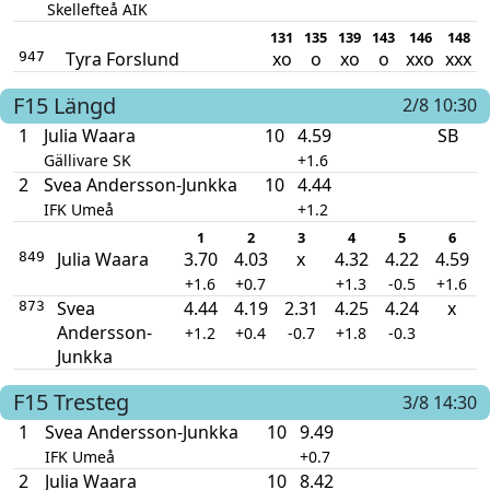
Skellefteå AIK
131
135
139
143
146
148
Tyra Forslund
xo
o
xo
o
xxo
xxx
947
F15
Längd
2/8 10:30
1
Julia Waara
10
4.59
SB
Gällivare SK
+1.6
2
Svea Andersson-Junkka
10
4.44
IFK Umeå
+1.2
1
2
3
4
5
6
Julia Waara
3.70
4.03
x
4.32
4.22
4.59
849
+1.6
+0.7
+1.3
-0.5
+1.6
Svea
4.44
4.19
2.31
4.25
4.24
x
873
Andersson-
+1.2
+0.4
-0.7
+1.8
-0.3
Junkka
F15
Tresteg
3/8 14:30
1
Svea Andersson-Junkka
10
9.49
IFK Umeå
+0.7
2
Julia Waara
10
8.42