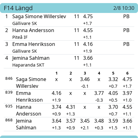
F14
Längd
2/8 10:30
1
Saga Simone Willerslev
11
4.75
PB
Gällivare SK
+1.7
2
Hanna Andersson
11
4.55
PB
Piteå IF
+1.1
3
Emma Henriksson
11
4.16
PB
Gällivare SK
+1.9
4
Jemina Sahlman
11
3.66
Haparanda SKT
+1.1
1
2
3
4
5
6
Saga Simone
x
x
3.46
x
3.32
4.75
846
Willerslev
-0.1
+0.7
+1.7
Emma
4.16
x
x
3.77
4.05
3.97
839
Henriksson
+1.9
-0.3
+0.5
+1.0
Hanna
3.74
4.31
x
x
3.70
4.55
935
Andersson
+0.9
+1.3
+0.7
+1.1
Jemina
3.64
3.57
3.45
3.48
3.59
3.66
868
Sahlman
+1.3
+0.9
+2.1
+0.3
+1.5
+1.1