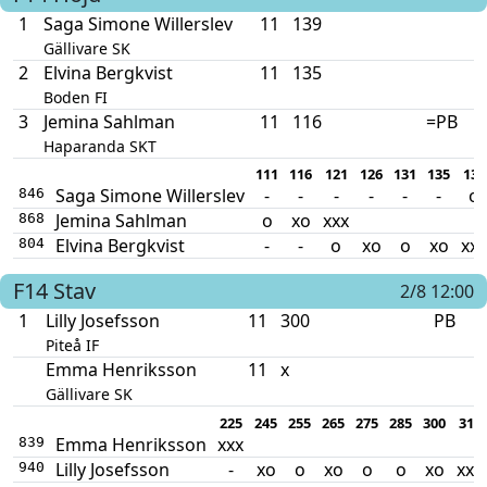
1
Saga Simone Willerslev
11
139
Gällivare SK
2
Elvina Bergkvist
11
135
Boden FI
3
Jemina Sahlman
11
116
=PB
Haparanda SKT
111
116
121
126
131
135
139
Saga Simone Willerslev
-
-
-
-
-
-
o
846
Jemina Sahlman
o
xo
xxx
868
Elvina Bergkvist
-
-
o
xo
o
xo
xxx
804
F14
Stav
2/8 12:00
1
Lilly Josefsson
11
300
PB
Piteå IF
Emma Henriksson
11
x
Gällivare SK
225
245
255
265
275
285
300
310
Emma Henriksson
xxx
839
Lilly Josefsson
-
xo
o
xo
o
o
xo
xxx
940