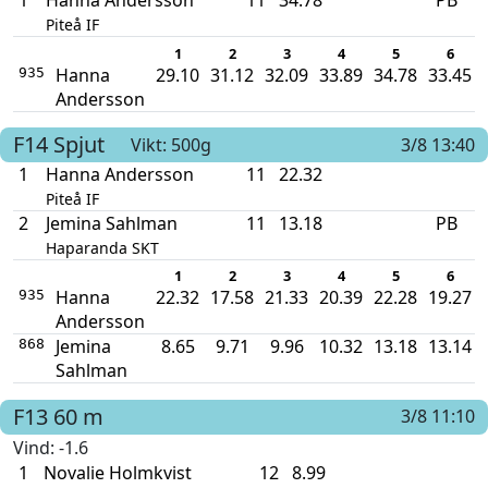
1
Hanna Andersson
11
34.78
PB
Piteå IF
1
2
3
4
5
6
Hanna
29.10
31.12
32.09
33.89
34.78
33.45
935
Andersson
F14
Spjut
Vikt: 500g
3/8 13:40
1
Hanna Andersson
11
22.32
Piteå IF
2
Jemina Sahlman
11
13.18
PB
Haparanda SKT
1
2
3
4
5
6
Hanna
22.32
17.58
21.33
20.39
22.28
19.27
935
Andersson
Jemina
8.65
9.71
9.96
10.32
13.18
13.14
868
Sahlman
F13
60 m
3/8 11:10
Vind
: -1.6
1
Novalie Holmkvist
12
8.99