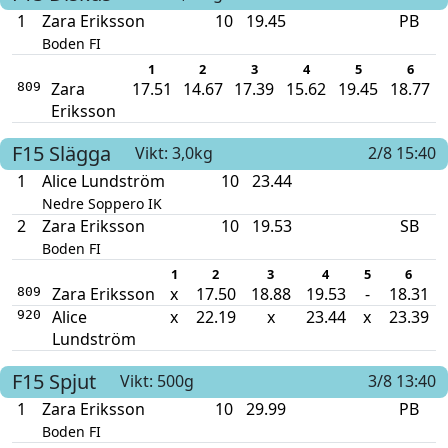
1
Zara Eriksson
10
19.45
PB
Boden FI
1
2
3
4
5
6
Zara
17.51
14.67
17.39
15.62
19.45
18.77
809
Eriksson
F15
Slägga
Vikt: 3,0kg
2/8 15:40
1
Alice Lundström
10
23.44
Nedre Soppero IK
2
Zara Eriksson
10
19.53
SB
Boden FI
1
2
3
4
5
6
Zara Eriksson
x
17.50
18.88
19.53
-
18.31
809
Alice
x
22.19
x
23.44
x
23.39
920
Lundström
F15
Spjut
Vikt: 500g
3/8 13:40
1
Zara Eriksson
10
29.99
PB
Boden FI