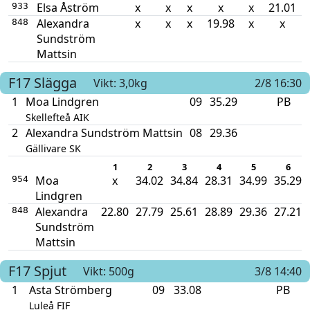
Elsa Åström
x
x
x
x
x
21.01
933
Alexandra
x
x
x
19.98
x
x
848
Sundström
Mattsin
F17
Slägga
Vikt: 3,0kg
2/8 16:30
1
Moa Lindgren
09
35.29
PB
Skellefteå AIK
2
Alexandra Sundström Mattsin
08
29.36
Gällivare SK
1
2
3
4
5
6
Moa
x
34.02
34.84
28.31
34.99
35.29
954
Lindgren
Alexandra
22.80
27.79
25.61
28.89
29.36
27.21
848
Sundström
Mattsin
F17
Spjut
Vikt: 500g
3/8 14:40
1
Asta Strömberg
09
33.08
PB
Luleå FIF