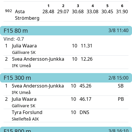
1
2
3
4
5
6
Asta
28.48
29.07
30.68
33.08
30.45
31.90
902
Strömberg
F15
80 m
3/8 11:40
Vind
: -0.7
1
Julia Waara
10
11.31
Gällivare SK
2
Svea Andersson-Junkka
10
12.26
IFK Umeå
F15
300 m
2/8 15:00
1
Svea Andersson-Junkka
10
45.26
SB
IFK Umeå
2
Julia Waara
10
46.17
PB
Gällivare SK
Tyra Forslund
10
DNS
Skellefteå AIK
F15
800 m
3/8 16:10