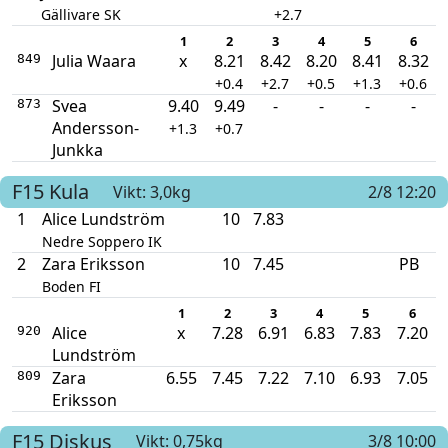
Gällivare SK
+2.7
1
2
3
4
5
6
Julia Waara
x
8.21
8.42
8.20
8.41
8.32
849
+0.4
+2.7
+0.5
+1.3
+0.6
Svea
9.40
9.49
-
-
-
-
873
Andersson-
+1.3
+0.7
Junkka
F15
Kula
Vikt: 3,0kg
2/8 12:20
1
Alice Lundström
10
7.83
Nedre Soppero IK
2
Zara Eriksson
10
7.45
PB
Boden FI
1
2
3
4
5
6
Alice
x
7.28
6.91
6.83
7.83
7.20
920
Lundström
Zara
6.55
7.45
7.22
7.10
6.93
7.05
809
Eriksson
F15
Diskus
Vikt: 0,75kg
3/8 10:00