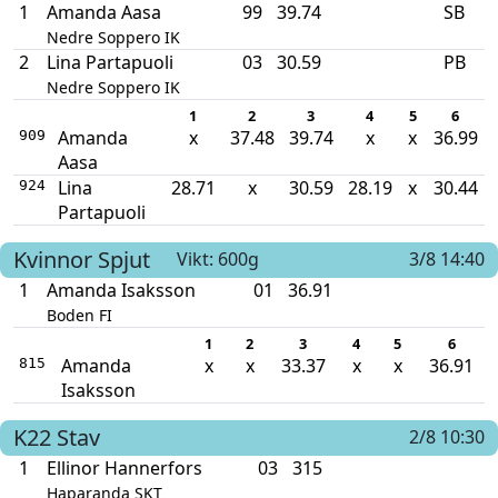
1
Amanda Aasa
99
39.74
SB
Nedre Soppero IK
2
Lina Partapuoli
03
30.59
PB
Nedre Soppero IK
1
2
3
4
5
6
Amanda
x
37.48
39.74
x
x
36.99
909
Aasa
Lina
28.71
x
30.59
28.19
x
30.44
924
Partapuoli
Kvinnor
Spjut
Vikt: 600g
3/8 14:40
1
Amanda Isaksson
01
36.91
Boden FI
1
2
3
4
5
6
Amanda
x
x
33.37
x
x
36.91
815
Isaksson
K22
Stav
2/8 10:30
1
Ellinor Hannerfors
03
315
Haparanda SKT