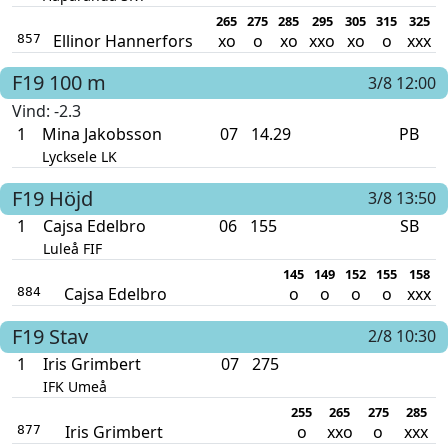
265
275
285
295
305
315
325
Ellinor Hannerfors
xo
o
xo
xxo
xo
o
xxx
857
F19
100 m
3/8 12:00
Vind
: -2.3
1
Mina Jakobsson
07
14.29
PB
Lycksele LK
F19
Höjd
3/8 13:50
1
Cajsa Edelbro
06
155
SB
Luleå FIF
145
149
152
155
158
Cajsa Edelbro
o
o
o
o
xxx
884
F19
Stav
2/8 10:30
1
Iris Grimbert
07
275
IFK Umeå
255
265
275
285
Iris Grimbert
o
xxo
o
xxx
877