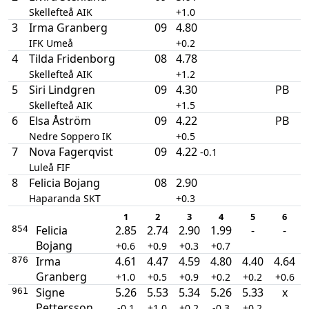
Skellefteå AIK
+1.0
3
Irma Granberg
09
4.80
IFK Umeå
+0.2
4
Tilda Fridenborg
08
4.78
Skellefteå AIK
+1.2
5
Siri Lindgren
09
4.30
PB
Skellefteå AIK
+1.5
6
Elsa Åström
09
4.22
PB
Nedre Soppero IK
+0.5
7
Nova Fagerqvist
09
4.22
-0.1
Luleå FIF
8
Felicia Bojang
08
2.90
Haparanda SKT
+0.3
1
2
3
4
5
6
Felicia
2.85
2.74
2.90
1.99
-
-
854
Bojang
+0.6
+0.9
+0.3
+0.7
Irma
4.61
4.47
4.59
4.80
4.40
4.64
876
Granberg
+1.0
+0.5
+0.9
+0.2
+0.2
+0.6
Signe
5.26
5.53
5.34
5.26
5.33
x
961
Pettersson
-0.1
+1.0
+0.2
-0.3
+0.2