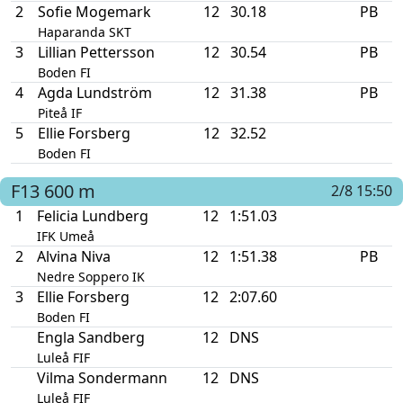
2
Sofie Mogemark
12
30.18
PB
Haparanda SKT
3
Lillian Pettersson
12
30.54
PB
Boden FI
4
Agda Lundström
12
31.38
PB
Piteå IF
5
Ellie Forsberg
12
32.52
Boden FI
F13
600 m
2/8 15:50
1
Felicia Lundberg
12
1:51.03
IFK Umeå
2
Alvina Niva
12
1:51.38
PB
Nedre Soppero IK
3
Ellie Forsberg
12
2:07.60
Boden FI
Engla Sandberg
12
DNS
Luleå FIF
Vilma Sondermann
12
DNS
Luleå FIF