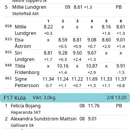
Nedre Soppero IK
5
Millie Lundgren
09
8.61
PB
+1.3
Skellefteå AIK
1
2
3
4
5
6
Millie
8.22
x
x
x
8.16
8.61
958
Lundgren
+0.3
+1.6
+1.3
Elsa
x
8.59
8.81
9.08
8.60
9.01
933
Åström
+0.5
+0.9
+0.7
+2.0
+1.4
Siri
8.81
9.28
9.50
9.67
x
x
955
Lindgren
+1.7
+0.3
+2.4
+1.3
Tilda
x
10.16
x
10.87
x
9.91
948
Fridenborg
+1.4
+2.9
-1.5
Signe
11.34
11.24
11.22
11.69
11.33
11.37
961
Pettersson
-0.7
+1.1
+0.7
+1.3
+1.1
+0.8
F17
Kula
Vikt: 3,0kg
2/8 13:20
1
Felicia Bojang
08
11.76
PB
Haparanda SKT
2
Alexandra Sundström Mattsin
08
9.01
Gällivare SK