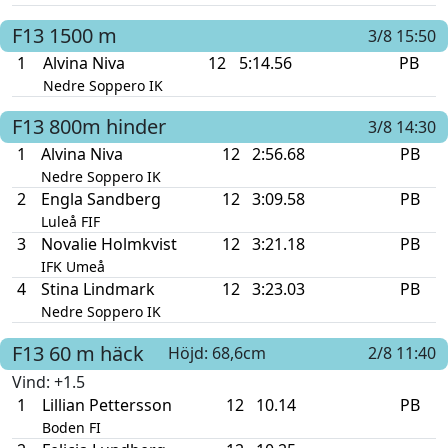
F13
1500 m
3/8 15:50
1
Alvina Niva
12
5:14.56
PB
Nedre Soppero IK
F13
800m hinder
3/8 14:30
1
Alvina Niva
12
2:56.68
PB
Nedre Soppero IK
2
Engla Sandberg
12
3:09.58
PB
Luleå FIF
3
Novalie Holmkvist
12
3:21.18
PB
IFK Umeå
4
Stina Lindmark
12
3:23.03
PB
Nedre Soppero IK
F13
60 m häck
Höjd: 68,6cm
2/8 11:40
Vind
: +1.5
1
Lillian Pettersson
12
10.14
PB
Boden FI