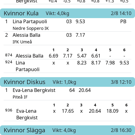
Bergkvist
+0.4
-0.5
+0.8
+0.8
+1.3
+0.5
Kvinnor
Kula
Vikt: 4,0kg
2/8 14:10
1
Lina Partapuoli
03
9.53
PB
Nedre Soppero IK
2
Alessia Balla
03
7.17
IFK Umeå
1
2
3
4
5
6
Alessia Balla
6.69
7.17
5.47
6.61
-
-
874
Lina
x
x
8.23
8.17
7.98
9.53
924
Partapuoli
Kvinnor
Diskus
Vikt: 1,0kg
3/8 12:10
1
Eva-Lena Bergkvist
64
20.64
Piteå IF
1
2
3
4
5
6
Eva-Lena
x
17.65
x
20.64
18.09
x
936
Bergkvist
Kvinnor
Slägga
Vikt: 4,0kg
2/8 16:30