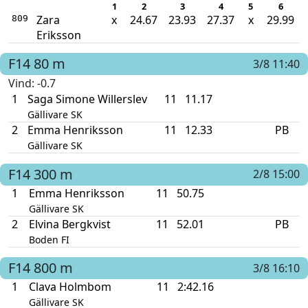
1
2
3
4
5
6
Zara
x
24.67
23.93
27.37
x
29.99
809
Eriksson
F14
80 m
3/8 11:40
Vind
: -0.7
1
Saga Simone Willerslev
11
11.17
Gällivare SK
2
Emma Henriksson
11
12.33
PB
Gällivare SK
F14
300 m
2/8 15:00
1
Emma Henriksson
11
50.75
Gällivare SK
2
Elvina Bergkvist
11
52.01
PB
Boden FI
F14
800 m
3/8 16:10
1
Clava Holmbom
11
2:42.16
Gällivare SK