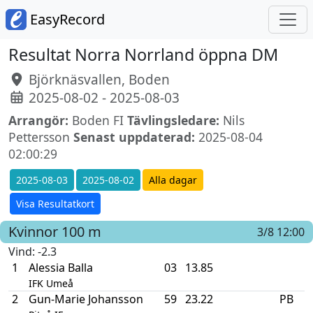
EasyRecord
Resultat Norra Norrland öppna DM
Björknäsvallen, Boden
2025-08-02 - 2025-08-03
Arrangör:
Boden FI
Tävlingsledare:
Nils
Pettersson
Senast uppdaterad:
2025-08-04
02:00:29
2025-08-03
2025-08-02
Alla dagar
Visa Resultatkort
Kvinnor
100 m
3/8 12:00
Vind
: -2.3
1
Alessia Balla
03
13.85
IFK Umeå
2
Gun-Marie Johansson
59
23.22
PB