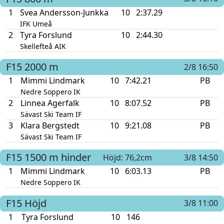
1
Svea Andersson-Junkka
10
2:37.29
IFK Umeå
2
Tyra Forslund
10
2:44.30
Skellefteå AIK
F15
2000 m
2/8 16:50
1
Mimmi Lindmark
10
7:42.21
PB
Nedre Soppero IK
2
Linnea Agerfalk
10
8:07.52
PB
Sävast Ski Team IF
3
Klara Bergstedt
10
9:21.08
PB
Sävast Ski Team IF
F15
1500 m hinder
Höjd: 76,2cm
3/8 14:50
1
Mimmi Lindmark
10
6:03.13
PB
Nedre Soppero IK
F15
Höjd
3/8 11:00
1
Tyra Forslund
10
146