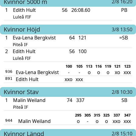
Kvinnor
5000 m
2/8 16:20
1
Edith Hult
56
26:08.60
PB
Luleå FIF
Kvinnor
Höjd
3/8 13:50
1
Eva-Lena Bergkvist
64
121
=SB
Piteå IF
2
Edith Hult
56
100
Luleå FIF
100
105
113
116
119
121
123
Eva-Lena Bergkvist
-
-
o
o
o
xo
xxx
936
Edith Hult
xxo
xxx
891
Kvinnor
Stav
2/8 10:30
1
Malin Weiland
74
337
SB
Piteå IF
295
305
315
325
337
347
Malin Weiland
o
-
o
o
xxo
xxx
944
Kvinnor
Längd
2/8 15:10