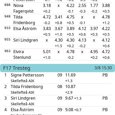
Nova
3.18
x
4.22
2.55
1.77
3.88
888
Fagerqvist
+0.2
-0.1
-0.3
-0.2
+0.5
Tilda
4.72
3.41
4.75
x
x
4.78
948
Fridenborg
-0.2
+0.8
+0.5
-0.1
+1.2
Elsa Åström
3.83
3.67
3.89
4.12
3.97
4.22
933
+0.5
+1.0
+0.5
+0.6
+0.3
+0.5
Siri Lindgren
x
4.30
4.30
4.13
x
4.12
955
+1.5
+0.2
-0.2
+0.6
Elvira
5.01
x
4.78
x
4.95
4.72
963
Stenlund
+1.0
-0.2
+0.2
+0.6
F17
Tresteg
3/8 15:30
1
Signe Pettersson
09
11.69
PB
Skellefteå AIK
+1.3
2
Tilda Fridenborg
08
10.87
Skellefteå AIK
+2.9
3
Siri Lindgren
09
9.67
PB
+1.3
Skellefteå AIK
4
Elsa Åström
09
9.08
PB
+0.7