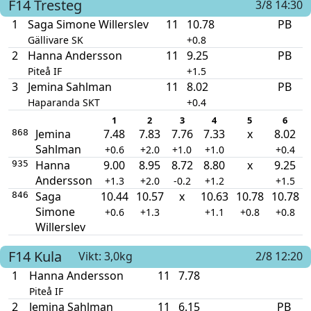
F14
Tresteg
3/8 14:30
1
Saga Simone Willerslev
11
10.78
PB
Gällivare SK
+0.8
2
Hanna Andersson
11
9.25
PB
Piteå IF
+1.5
3
Jemina Sahlman
11
8.02
PB
Haparanda SKT
+0.4
1
2
3
4
5
6
Jemina
7.48
7.83
7.76
7.33
x
8.02
868
Sahlman
+0.6
+2.0
+1.0
+1.0
+0.4
Hanna
9.00
8.95
8.72
8.80
x
9.25
935
Andersson
+1.3
+2.0
-0.2
+1.2
+1.5
Saga
10.44
10.57
x
10.63
10.78
10.78
846
Simone
+0.6
+1.3
+1.1
+0.8
+0.8
Willerslev
F14
Kula
Vikt: 3,0kg
2/8 12:20
1
Hanna Andersson
11
7.78
Piteå IF
2
Jemina Sahlman
11
6.15
PB