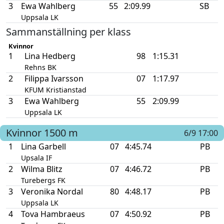
3
Ewa Wahlberg
55
2:09.99
SB
Uppsala LK
Sammanställning per klass
Kvinnor
1
Lina Hedberg
98
1:15.31
Rehns BK
2
Filippa Ivarsson
07
1:17.97
KFUM Kristianstad
3
Ewa Wahlberg
55
2:09.99
Uppsala LK
Kvinnor
1500 m
6/9 17:00
1
Lina Garbell
07
4:45.74
PB
Upsala IF
2
Wilma Blitz
07
4:46.72
PB
Turebergs FK
3
Veronika Nordal
80
4:48.17
PB
Uppsala LK
4
Tova Hambraeus
07
4:50.92
PB