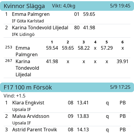
Kvinnor
Slägga
Vikt: 4,0kg
5/9 19:45
1
Emma Palmgren
01
59.65
IF Göta Karlstad
2
Karina Töndevold Liljedal
80
41.98
IFK Lidingö
1
2
3
4
5
6
Emma
59.54
59.65
58.22
x
57.29
x
253
Palmgren
Karina
41.98
x
x
x
x
39.91
267
Töndevold
Liljedal
F17
100 m
Försök
5/9 17:25
Vind
: +1.5
1
Klara Engkvist
08
13.41
q
PB
Upsala IF
2
Malva Arvidsson
09
13.83
q
PB
Upsala IF
3
Astrid Parent Trovik
08
14.13
q
PB