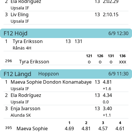
2
Ela Rodríguez
13
2:02.29
Upsala IF
3
Liv Eling
13
2:10.15
Upsala IF
F12
Höjd
6/9 12:30
1
Tyra Eriksson
13
131
Rånäs 4H
121
126
131
136
Tyra Eriksson
o
o
o
xxx
296
F12
Längd
Hoppzon
6/9 11:30
1
Maeva Sophie Dondon Konamabaye
13
4.81
Upsala IF
+1.6
2
Ela Rodríguez
13
4.34
Upsala IF
0.0
3
Enja Ivarsson
13
3.40
Alunda SK
+1.1
1
2
3
4
Maeva Sophie
4.69
4.81
4.57
4.61
395