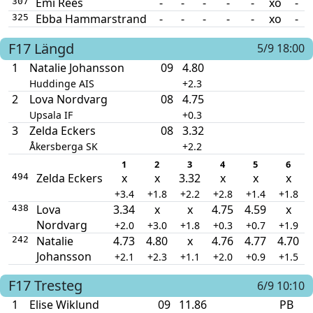
Emi Rees
-
-
-
-
-
xo
-
307
Ebba Hammarstrand
-
-
-
-
-
xo
-
325
F17
Längd
5/9 18:00
1
Natalie Johansson
09
4.80
Huddinge AIS
+2.3
2
Lova Nordvarg
08
4.75
Upsala IF
+0.3
3
Zelda Eckers
08
3.32
Åkersberga SK
+2.2
1
2
3
4
5
6
Zelda Eckers
x
x
3.32
x
x
x
494
+3.4
+1.8
+2.2
+2.8
+1.4
+1.8
Lova
3.34
x
x
4.75
4.59
x
438
Nordvarg
+2.0
+3.0
+1.8
+0.3
+0.7
+1.9
Natalie
4.73
4.80
x
4.76
4.77
4.70
242
Johansson
+2.1
+2.3
+1.1
+2.0
+0.9
+1.5
F17
Tresteg
6/9 10:10
1
Elise Wiklund
09
11.86
PB