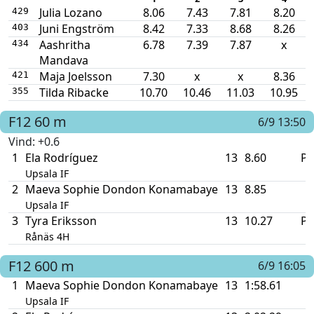
Julia Lozano
8.06
7.43
7.81
8.20
429
Juni Engström
8.42
7.33
8.68
8.26
403
Aashritha
6.78
7.39
7.87
x
434
Mandava
Maja Joelsson
7.30
x
x
8.36
421
Tilda Ribacke
10.70
10.46
11.03
10.95
355
F12
60 m
6/9 13:50
Vind
: +0.6
1
Ela Rodríguez
13
8.60
P
Upsala IF
2
Maeva Sophie Dondon Konamabaye
13
8.85
Upsala IF
3
Tyra Eriksson
13
10.27
P
Rånäs 4H
F12
600 m
6/9 16:05
1
Maeva Sophie Dondon Konamabaye
13
1:58.61
Upsala IF