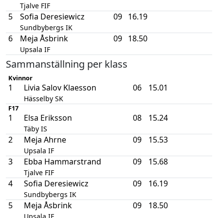
Tjalve FIF
5
Sofia Deresiewicz
09
16.19
Sundbybergs IK
6
Meja Åsbrink
09
18.50
Upsala IF
Sammanställning per klass
Kvinnor
1
Livia Salov Klaesson
06
15.01
Hässelby SK
F17
1
Elsa Eriksson
08
15.24
Täby IS
2
Meja Ahrne
09
15.53
Upsala IF
3
Ebba Hammarstrand
09
15.68
Tjalve FIF
4
Sofia Deresiewicz
09
16.19
Sundbybergs IK
5
Meja Åsbrink
09
18.50
Upsala IF