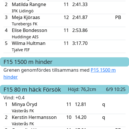
2
Matilda Rangne
11
2:41.33
IFK Lidingö
3
Meja Kjöraas
12
2:41.87
PB
Turebergs FK
4
Elise Bondesson
11
2:53.86
Huddinge AIS
5
Wilma Hultman
11
3:17.70
Tjalve FIF
F15
1500 m hinder
Grenen genomfördes tillsammans med
P15 1500 m
hinder
F15
80 m häck
Försök
Höjd: 76,2cm
6/9 10:25
Vind
: +0.4
1
Minya Öryd
11
12.81
q
Västerås FK
2
Kerstin Hermansson
10
14.20
q
Västerås FK