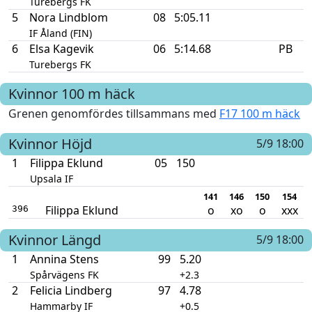
Turebergs FK
5
Nora Lindblom
08
5:05.11
IF Åland (FIN)
6
Elsa Kagevik
06
5:14.68
PB
Turebergs FK
Kvinnor
100 m häck
Grenen genomfördes tillsammans med
F17 100 m häck
Kvinnor
Höjd
5/9 18:00
1
Filippa Eklund
05
150
Upsala IF
141
146
150
154
Filippa Eklund
o
xo
o
xxx
396
Kvinnor
Längd
5/9 18:00
1
Annina Stens
99
5.20
Spårvägens FK
+2.3
2
Felicia Lindberg
97
4.78
Hammarby IF
+0.5