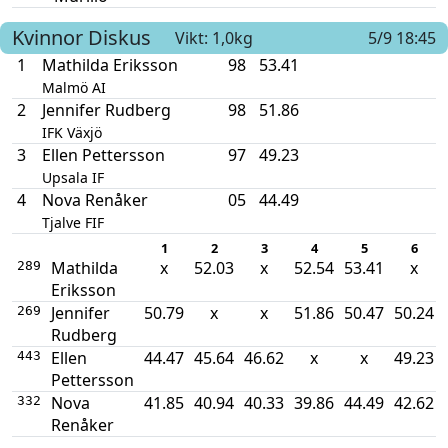
Kvinnor
Diskus
Vikt: 1,0kg
5/9 18:45
1
Mathilda Eriksson
98
53.41
Malmö AI
2
Jennifer Rudberg
98
51.86
IFK Växjö
3
Ellen Pettersson
97
49.23
Upsala IF
4
Nova Renåker
05
44.49
Tjalve FIF
1
2
3
4
5
6
Mathilda
x
52.03
x
52.54
53.41
x
289
Eriksson
Jennifer
50.79
x
x
51.86
50.47
50.24
269
Rudberg
Ellen
44.47
45.64
46.62
x
x
49.23
443
Pettersson
Nova
41.85
40.94
40.33
39.86
44.49
42.62
332
Renåker