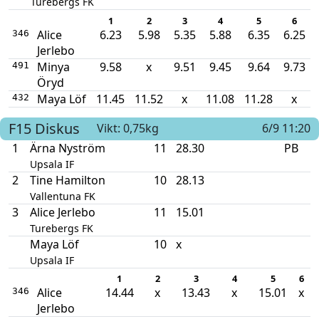
Turebergs FK
1
2
3
4
5
6
Alice
6.23
5.98
5.35
5.88
6.35
6.25
346
Jerlebo
Minya
9.58
x
9.51
9.45
9.64
9.73
491
Öryd
Maya Löf
11.45
11.52
x
11.08
11.28
x
432
F15
Diskus
Vikt: 0,75kg
6/9 11:20
1
Ärna Nyström
11
28.30
PB
Upsala IF
2
Tine Hamilton
10
28.13
Vallentuna FK
3
Alice Jerlebo
11
15.01
Turebergs FK
Maya Löf
10
x
Upsala IF
1
2
3
4
5
6
Alice
14.44
x
13.43
x
15.01
x
346
Jerlebo