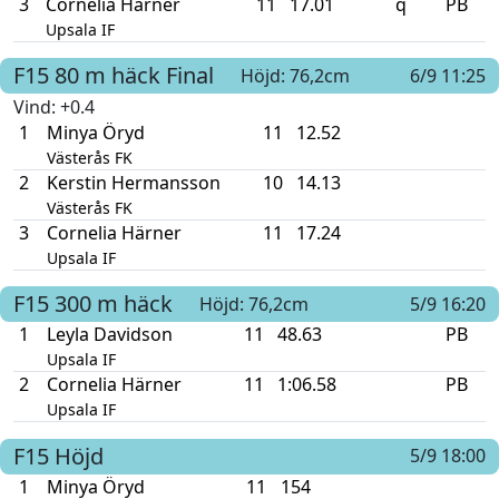
3
Cornelia Härner
11
17.01
q
PB
Upsala IF
F15
80 m häck
Final
Höjd: 76,2cm
6/9 11:25
Vind
: +0.4
1
Minya Öryd
11
12.52
Västerås FK
2
Kerstin Hermansson
10
14.13
Västerås FK
3
Cornelia Härner
11
17.24
Upsala IF
F15
300 m häck
Höjd: 76,2cm
5/9 16:20
1
Leyla Davidson
11
48.63
PB
Upsala IF
2
Cornelia Härner
11
1:06.58
PB
Upsala IF
F15
Höjd
5/9 18:00
1
Minya Öryd
11
154