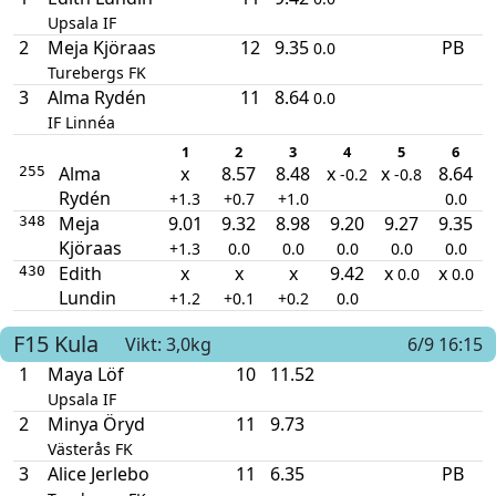
Upsala IF
2
Meja Kjöraas
12
9.35
PB
0.0
Turebergs FK
3
Alma Rydén
11
8.64
0.0
IF Linnéa
1
2
3
4
5
6
Alma
x
8.57
8.48
x
x
8.64
255
-0.2
-0.8
Rydén
+1.3
+0.7
+1.0
0.0
Meja
9.01
9.32
8.98
9.20
9.27
9.35
348
Kjöraas
+1.3
0.0
0.0
0.0
0.0
0.0
Edith
x
x
x
9.42
x
x
430
0.0
0.0
Lundin
+1.2
+0.1
+0.2
0.0
F15
Kula
Vikt: 3,0kg
6/9 16:15
1
Maya Löf
10
11.52
Upsala IF
2
Minya Öryd
11
9.73
Västerås FK
3
Alice Jerlebo
11
6.35
PB