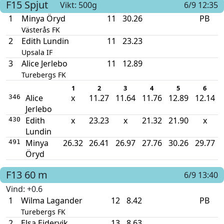
F15
Spjut
Vikt: 500g
6/9 12:35
1
Minya Öryd
11
30.26
PB
Västerås FK
2
Edith Lundin
11
23.23
Upsala IF
3
Alice Jerlebo
11
12.89
Turebergs FK
1
2
3
4
5
6
Alice
x
11.27
11.64
11.76
12.89
12.14
346
Jerlebo
Edith
x
23.23
x
21.32
21.90
x
430
Lundin
Minya
26.32
26.41
26.97
27.76
30.26
29.77
491
Öryd
F13
60 m
6/9 13:40
Vind
: +0.6
1
Wilma Lagander
12
8.42
PB
Turebergs FK
2
Elsa Ejdervik
13
8.63