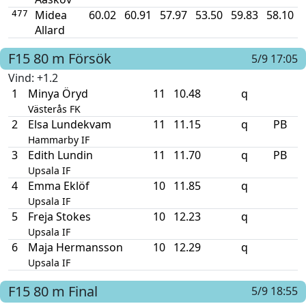
Midea
60.02
60.91
57.97
53.50
59.83
58.10
477
Allard
F15
80 m
Försök
5/9 17:05
Vind
: +1.2
1
Minya Öryd
11
10.48
q
Västerås FK
2
Elsa Lundekvam
11
11.15
q
PB
Hammarby IF
3
Edith Lundin
11
11.70
q
PB
Upsala IF
4
Emma Eklöf
10
11.85
q
Upsala IF
5
Freja Stokes
10
12.23
q
Upsala IF
6
Maja Hermansson
10
12.29
q
Upsala IF
F15
80 m
Final
5/9 18:55