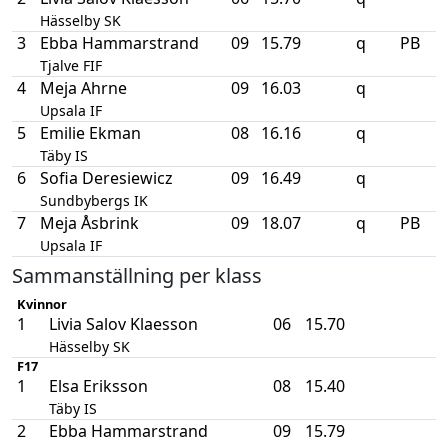
Hässelby SK
3
Ebba Hammarstrand
09
15.79
q
PB
Tjalve FIF
4
Meja Ahrne
09
16.03
q
Upsala IF
5
Emilie Ekman
08
16.16
q
Täby IS
6
Sofia Deresiewicz
09
16.49
q
Sundbybergs IK
7
Meja Åsbrink
09
18.07
q
PB
Upsala IF
Sammanställning per klass
Kvinnor
1
Livia Salov Klaesson
06
15.70
Hässelby SK
F17
1
Elsa Eriksson
08
15.40
Täby IS
2
Ebba Hammarstrand
09
15.79