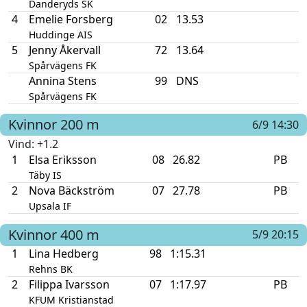
Danderyds SK
4
Emelie Forsberg
02
13.53
Huddinge AIS
5
Jenny Åkervall
72
13.64
Spårvägens FK
Annina Stens
99
DNS
Spårvägens FK
Kvinnor
200 m
6/9 14:30
Vind
: +1.2
1
Elsa Eriksson
08
26.82
PB
Täby IS
2
Nova Bäckström
07
27.78
PB
Upsala IF
Kvinnor
400 m
5/9 20:15
1
Lina Hedberg
98
1:15.31
Rehns BK
2
Filippa Ivarsson
07
1:17.97
PB
KFUM Kristianstad