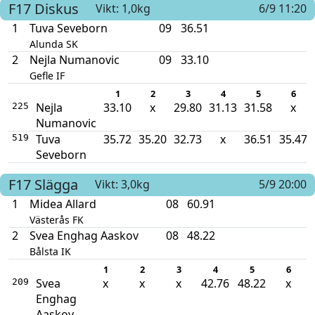
F17
Diskus
Vikt: 1,0kg
6/9 11:20
1
Tuva Seveborn
09
36.51
Alunda SK
2
Nejla Numanovic
09
33.10
Gefle IF
1
2
3
4
5
6
Nejla
33.10
x
29.80
31.13
31.58
x
225
Numanovic
Tuva
35.72
35.20
32.73
x
36.51
35.47
519
Seveborn
F17
Slägga
Vikt: 3,0kg
5/9 20:00
1
Midea Allard
08
60.91
Västerås FK
2
Svea Enghag Aaskov
08
48.22
Bålsta IK
1
2
3
4
5
6
Svea
x
x
x
42.76
48.22
x
209
Enghag
Aaskov