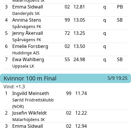
Mälarhöjdens IK
3
Emma Sidwall
02
12.81
q
PB
Danderyds SK
4
Annina Stens
99
13.05
q
SB
Spårvägens FK
5
Jenny Åkervall
72
13.25
q
Spårvägens FK
6
Emelie Forsberg
02
13.50
q
Huddinge AIS
7
Ewa Wahlberg
55
24.98
q
SB
Uppsala LK
Kvinnor
100 m
Final
5/9 19:25
Vind
: +1.3
1
Ingvild Meinseth
99
11.74
Sørild Friidrettsklubb
(NOR)
2
Josefin Wikfeldt
02
12.22
Mälarhöjdens IK
3
Emma Sidwall
02
12.94