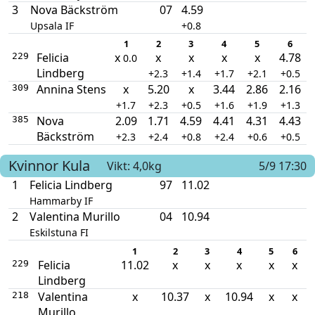
3
Nova Bäckström
07
4.59
Upsala IF
+0.8
1
2
3
4
5
6
Felicia
x
x
x
x
x
4.78
229
0.0
Lindberg
+2.3
+1.4
+1.7
+2.1
+0.5
Annina Stens
x
5.20
x
3.44
2.86
2.16
309
+1.7
+2.3
+0.5
+1.6
+1.9
+1.3
Nova
2.09
1.71
4.59
4.41
4.31
4.43
385
Bäckström
+2.3
+2.4
+0.8
+2.4
+0.6
+0.5
Kvinnor
Kula
Vikt: 4,0kg
5/9 17:30
1
Felicia Lindberg
97
11.02
Hammarby IF
2
Valentina Murillo
04
10.94
Eskilstuna FI
1
2
3
4
5
6
Felicia
11.02
x
x
x
x
x
229
Lindberg
Valentina
x
10.37
x
10.94
x
x
218
Murillo