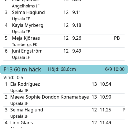
Ängelholms IF
3
Selma Haglund
12
9.11
Upsala IF
4
Kayla Myrberg
12
9.18
Upsala IF
5
Meja Kjöraas
12
9.26
PB
Turebergs FK
6
Juni Engström
12
9.49
Upsala IF
F13
60 m häck
Höjd: 68,6cm
6/9 10:00
Vind
: -0.5
1
Ela Rodríguez
13
10.54
Upsala IF
2
Maeva Sophie Dondon Konamabaye
13
10.90
Upsala IF
3
Selma Haglund
12
11.25
P
Upsala IF
4
Linn Glans
12
11.49