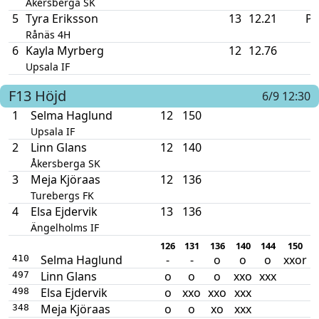
Åkersberga SK
5
Tyra Eriksson
13
12.21
P
Rånäs 4H
6
Kayla Myrberg
12
12.76
Upsala IF
F13
Höjd
6/9 12:30
1
Selma Haglund
12
150
Upsala IF
2
Linn Glans
12
140
Åkersberga SK
3
Meja Kjöraas
12
136
Turebergs FK
4
Elsa Ejdervik
13
136
Ängelholms IF
126
131
136
140
144
150
Selma Haglund
-
-
o
o
o
xxor
410
Linn Glans
o
o
o
xxo
xxx
497
Elsa Ejdervik
o
xxo
xxo
xxx
498
Meja Kjöraas
o
o
xo
xxx
348