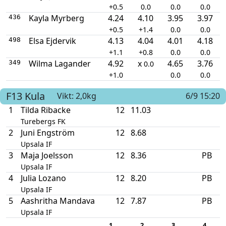
+0.5
0.0
0.0
0.0
Kayla Myrberg
4.24
4.10
3.95
3.97
436
+0.5
+1.4
0.0
0.0
Elsa Ejdervik
4.13
4.04
4.01
4.18
498
+1.1
+0.8
0.0
0.0
Wilma Lagander
4.92
x
4.65
3.76
349
0.0
+1.0
0.0
0.0
F13
Kula
Vikt: 2,0kg
6/9 15:20
1
Tilda Ribacke
12
11.03
Turebergs FK
2
Juni Engström
12
8.68
Upsala IF
3
Maja Joelsson
12
8.36
PB
Upsala IF
4
Julia Lozano
12
8.20
PB
Upsala IF
5
Aashritha Mandava
12
7.87
PB
Upsala IF
1
2
3
4