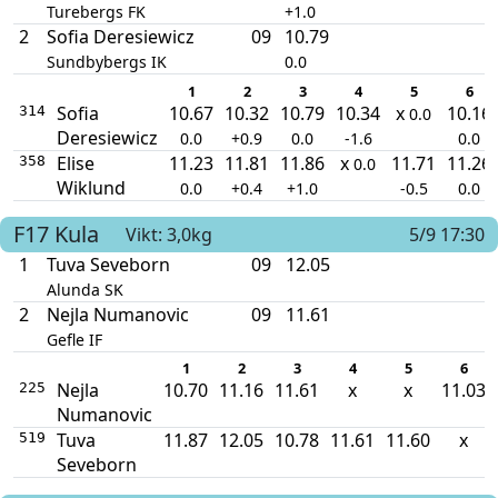
Turebergs FK
+1.0
2
Sofia Deresiewicz
09
10.79
Sundbybergs IK
0.0
1
2
3
4
5
6
Sofia
10.67
10.32
10.79
10.34
x
10.16
314
0.0
Deresiewicz
0.0
+0.9
0.0
-1.6
0.0
Elise
11.23
11.81
11.86
x
11.71
11.26
358
0.0
Wiklund
0.0
+0.4
+1.0
-0.5
0.0
F17
Kula
Vikt: 3,0kg
5/9 17:30
1
Tuva Seveborn
09
12.05
Alunda SK
2
Nejla Numanovic
09
11.61
Gefle IF
1
2
3
4
5
6
Nejla
10.70
11.16
11.61
x
x
11.03
225
Numanovic
Tuva
11.87
12.05
10.78
11.61
11.60
x
519
Seveborn