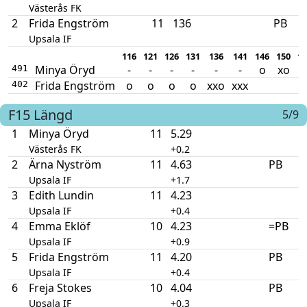
Västerås FK
2
Frida Engström
11
136
PB
Upsala IF
116
121
126
131
136
141
146
150
15
Minya Öryd
-
-
-
-
-
-
o
xo
x
491
Frida Engström
o
o
o
o
xxo
xxx
402
F15
Längd
5/9
1
Minya Öryd
11
5.29
Västerås FK
+0.2
2
Ärna Nyström
11
4.63
PB
Upsala IF
+1.7
3
Edith Lundin
11
4.23
Upsala IF
+0.4
4
Emma Eklöf
10
4.23
=PB
Upsala IF
+0.9
5
Frida Engström
11
4.20
PB
Upsala IF
+0.4
6
Freja Stokes
10
4.04
PB
Upsala IF
+0.3