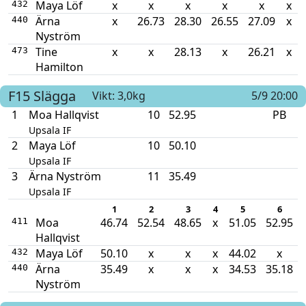
Maya Löf
x
x
x
x
x
x
432
Ärna
x
26.73
28.30
26.55
27.09
x
440
Nyström
Tine
x
x
28.13
x
26.21
x
473
Hamilton
F15
Slägga
Vikt: 3,0kg
5/9 20:00
1
Moa Hallqvist
10
52.95
PB
Upsala IF
2
Maya Löf
10
50.10
Upsala IF
3
Ärna Nyström
11
35.49
Upsala IF
1
2
3
4
5
6
Moa
46.74
52.54
48.65
x
51.05
52.95
411
Hallqvist
Maya Löf
50.10
x
x
x
44.02
x
432
Ärna
35.49
x
x
x
34.53
35.18
440
Nyström