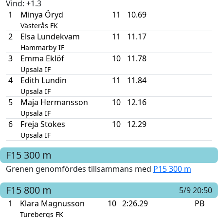
Vind
: +1.3
1
Minya Öryd
11
10.69
Västerås FK
2
Elsa Lundekvam
11
11.17
Hammarby IF
3
Emma Eklöf
10
11.78
Upsala IF
4
Edith Lundin
11
11.84
Upsala IF
5
Maja Hermansson
10
12.16
Upsala IF
6
Freja Stokes
10
12.29
Upsala IF
F15
300 m
Grenen genomfördes tillsammans med
P15 300 m
F15
800 m
5/9 20:50
1
Klara Magnusson
10
2:26.29
PB
Turebergs FK