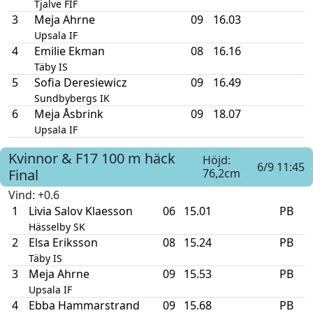
Tjalve FIF
3
Meja Ahrne
09
16.03
Upsala IF
4
Emilie Ekman
08
16.16
Täby IS
5
Sofia Deresiewicz
09
16.49
Sundbybergs IK
6
Meja Åsbrink
09
18.07
Upsala IF
Kvinnor & F17
100 m häck
Höjd:
6/9 11:45
Final
76,2cm
Vind
: +0.6
1
Livia Salov Klaesson
06
15.01
PB
Hässelby SK
2
Elsa Eriksson
08
15.24
PB
Täby IS
3
Meja Ahrne
09
15.53
PB
Upsala IF
4
Ebba Hammarstrand
09
15.68
PB