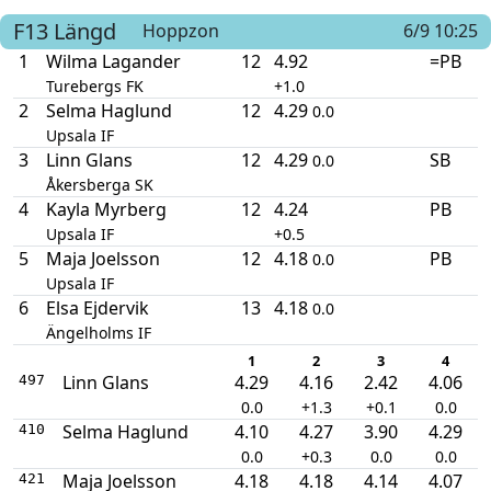
F13
Längd
Hoppzon
6/9 10:25
1
Wilma Lagander
12
4.92
=PB
Turebergs FK
+1.0
2
Selma Haglund
12
4.29
0.0
Upsala IF
3
Linn Glans
12
4.29
SB
0.0
Åkersberga SK
4
Kayla Myrberg
12
4.24
PB
Upsala IF
+0.5
5
Maja Joelsson
12
4.18
PB
0.0
Upsala IF
6
Elsa Ejdervik
13
4.18
0.0
Ängelholms IF
1
2
3
4
Linn Glans
4.29
4.16
2.42
4.06
497
0.0
+1.3
+0.1
0.0
Selma Haglund
4.10
4.27
3.90
4.29
410
0.0
+0.3
0.0
0.0
Maja Joelsson
4.18
4.18
4.14
4.07
421