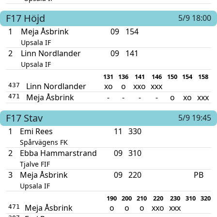
F17
Höjd
5/9 18:00
1
Meja Åsbrink
09
154
Upsala IF
2
Linn Nordlander
09
141
Upsala IF
131
136
141
146
150
154
158
Linn Nordlander
xo
o
xxo
xxx
437
Meja Åsbrink
-
-
-
-
o
xo
xxx
471
F17
Stav
5/9 19:45
1
Emi Rees
11
330
Spårvägens FK
2
Ebba Hammarstrand
09
310
Tjalve FIF
3
Meja Åsbrink
09
220
PB
Upsala IF
190
200
210
220
230
310
320
Meja Åsbrink
o
o
o
xxo
xxx
471