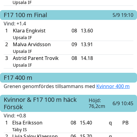
Upsala IF
F17
100 m
Final
5/9 19:10
Vind
: +1.4
1
Klara Engkvist
08
13.60
Upsala IF
2
Malva Arvidsson
09
13.91
Upsala IF
3
Astrid Parent Trovik
08
14.18
Upsala IF
F17
400 m
Grenen genomfördes tillsammans med
Kvinnor 400 m
Kvinnor & F17
100 m häck
Höjd:
6/9 10:45
Försök
76,2cm
Vind
: +0.8
1
Elsa Eriksson
08
15.40
q
PB
Täby IS
2
Livia Salov Klaesson
06
15.70
q