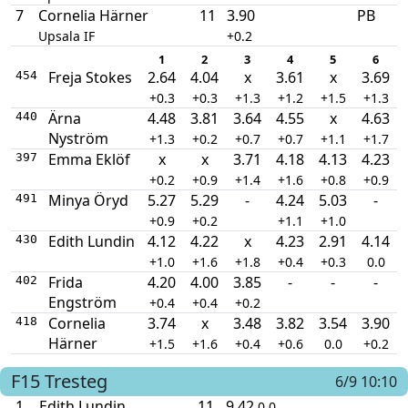
7
Cornelia Härner
11
3.90
PB
Upsala IF
+0.2
1
2
3
4
5
6
Freja Stokes
2.64
4.04
x
3.61
x
3.69
454
+0.3
+0.3
+1.3
+1.2
+1.5
+1.3
Ärna
4.48
3.81
3.64
4.55
x
4.63
440
Nyström
+1.3
+0.2
+0.7
+0.7
+1.1
+1.7
Emma Eklöf
x
x
3.71
4.18
4.13
4.23
397
+0.2
+0.9
+1.4
+1.6
+0.8
+0.9
Minya Öryd
5.27
5.29
-
4.24
5.03
-
491
+0.9
+0.2
+1.1
+1.0
Edith Lundin
4.12
4.22
x
4.23
2.91
4.14
430
+1.0
+1.6
+1.8
+0.4
+0.3
0.0
Frida
4.20
4.00
3.85
-
-
-
402
Engström
+0.4
+0.4
+0.2
Cornelia
3.74
x
3.48
3.82
3.54
3.90
418
Härner
+1.5
+1.6
+0.4
+0.6
0.0
+0.2
F15
Tresteg
6/9 10:10
1
Edith Lundin
11
9.42
0.0