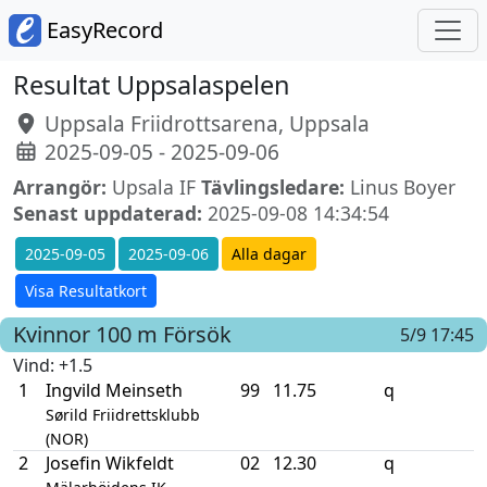
EasyRecord
Resultat Uppsalaspelen
Uppsala Friidrottsarena, Uppsala
2025-09-05 - 2025-09-06
Arrangör:
Upsala IF
Tävlingsledare:
Linus Boyer
Senast uppdaterad:
2025-09-08 14:34:54
2025-09-05
2025-09-06
Alla dagar
Visa Resultatkort
Kvinnor
100 m
Försök
5/9 17:45
Vind
: +1.5
1
Ingvild Meinseth
99
11.75
q
Sørild Friidrettsklubb
(NOR)
2
Josefin Wikfeldt
02
12.30
q