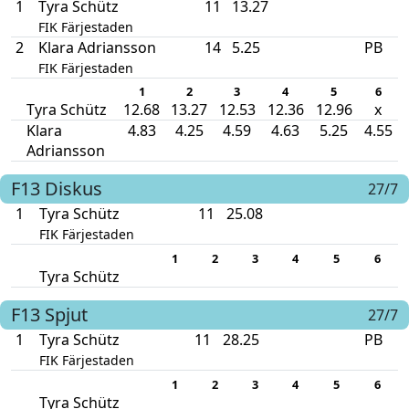
1
Tyra Schütz
11
13.27
FIK Färjestaden
2
Klara Adriansson
14
5.25
PB
FIK Färjestaden
1
2
3
4
5
6
Tyra Schütz
12.68
13.27
12.53
12.36
12.96
x
Klara
4.83
4.25
4.59
4.63
5.25
4.55
Adriansson
F13
Diskus
27/7
1
Tyra Schütz
11
25.08
FIK Färjestaden
1
2
3
4
5
6
Tyra Schütz
F13
Spjut
27/7
1
Tyra Schütz
11
28.25
PB
FIK Färjestaden
1
2
3
4
5
6
Tyra Schütz