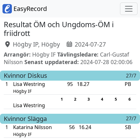
EasyRecord
Resultat ÖM och Ungdoms-ÖM i
friidrott
Högby IP, Högby
2024-07-27
Arrangör:
Högby IF
Tävlingsledare:
Carl-Gustaf
Nilsson
Senast uppdaterad:
2024-07-28 02:00:06
Kvinnor
Diskus
27/7
1
Lisa Westring
95
18.27
PB
Högby IF
1
2
3
4
5
6
Lisa Westring
Kvinnor
Slägga
27/7
1
Katarina Nilsson
56
16.24
SB
Högby IF