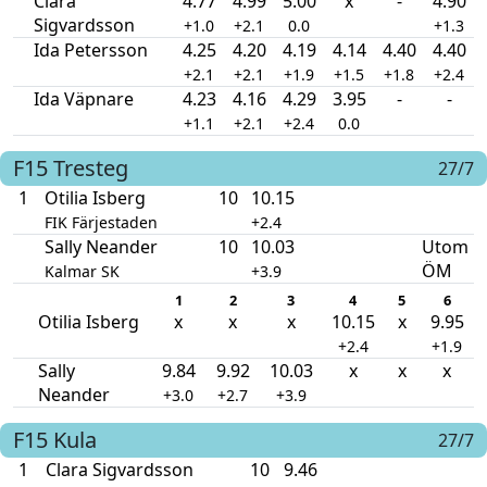
Clara
4.77
4.99
5.00
x
-
4.90
Sigvardsson
+1.0
+2.1
0.0
+1.3
Ida Petersson
4.25
4.20
4.19
4.14
4.40
4.40
+2.1
+2.1
+1.9
+1.5
+1.8
+2.4
Ida Väpnare
4.23
4.16
4.29
3.95
-
-
+1.1
+2.1
+2.4
0.0
F15
Tresteg
27/7
1
Otilia Isberg
10
10.15
FIK Färjestaden
+2.4
Sally Neander
10
10.03
Utom
ÖM
Kalmar SK
+3.9
1
2
3
4
5
6
Otilia Isberg
x
x
x
10.15
x
9.95
+2.4
+1.9
Sally
9.84
9.92
10.03
x
x
x
Neander
+3.0
+2.7
+3.9
F15
Kula
27/7
1
Clara Sigvardsson
10
9.46