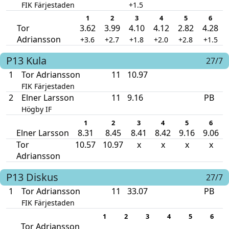
FIK Färjestaden
+1.5
1
2
3
4
5
6
Tor
3.62
3.99
4.10
4.12
2.82
4.28
Adriansson
+3.6
+2.7
+1.8
+2.0
+2.8
+1.5
P13
Kula
27/7
1
Tor Adriansson
11
10.97
FIK Färjestaden
2
Elner Larsson
11
9.16
PB
Högby IF
1
2
3
4
5
6
Elner Larsson
8.31
8.45
8.41
8.42
9.16
9.06
Tor
10.57
10.97
x
x
x
x
Adriansson
P13
Diskus
27/7
1
Tor Adriansson
11
33.07
PB
FIK Färjestaden
1
2
3
4
5
6
Tor Adriansson