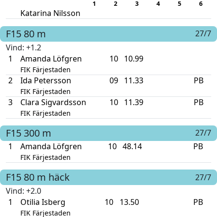
1
2
3
4
5
6
Katarina Nilsson
F15
80 m
27/7
Vind
: +1.2
1
Amanda Löfgren
10
10.99
FIK Färjestaden
2
Ida Petersson
09
11.33
PB
FIK Färjestaden
3
Clara Sigvardsson
10
11.39
PB
FIK Färjestaden
F15
300 m
27/7
1
Amanda Löfgren
10
48.14
PB
FIK Färjestaden
F15
80 m häck
27/7
Vind
: +2.0
1
Otilia Isberg
10
13.50
PB
FIK Färjestaden