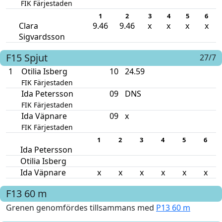
FIK Färjestaden
1
2
3
4
5
6
Clara
9.46
9.46
x
x
x
x
Sigvardsson
F15
Spjut
27/7
1
Otilia Isberg
10
24.59
FIK Färjestaden
Ida Petersson
09
DNS
FIK Färjestaden
Ida Väpnare
09
x
FIK Färjestaden
1
2
3
4
5
6
Ida Petersson
Otilia Isberg
Ida Väpnare
x
x
x
x
x
x
F13
60 m
Grenen genomfördes tillsammans med
P13 60 m