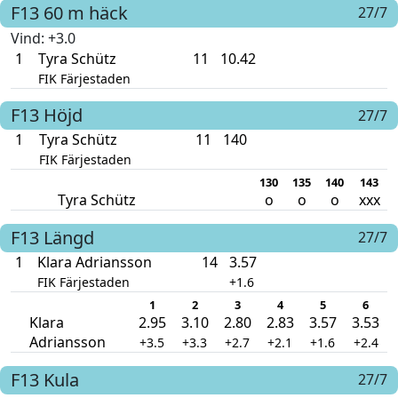
F13
60 m häck
27/7
Vind
: +3.0
1
Tyra Schütz
11
10.42
FIK Färjestaden
F13
Höjd
27/7
1
Tyra Schütz
11
140
FIK Färjestaden
130
135
140
143
Tyra Schütz
o
o
o
xxx
F13
Längd
27/7
1
Klara Adriansson
14
3.57
FIK Färjestaden
+1.6
1
2
3
4
5
6
Klara
2.95
3.10
2.80
2.83
3.57
3.53
Adriansson
+3.5
+3.3
+2.7
+2.1
+1.6
+2.4
F13
Kula
27/7