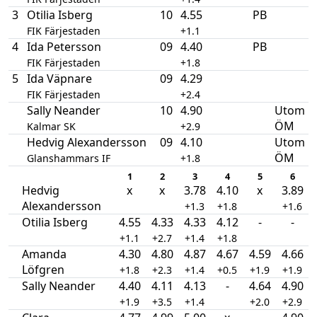
3
Otilia Isberg
10
4.55
PB
FIK Färjestaden
+1.1
4
Ida Petersson
09
4.40
PB
FIK Färjestaden
+1.8
5
Ida Väpnare
09
4.29
FIK Färjestaden
+2.4
Sally Neander
10
4.90
Utom
ÖM
Kalmar SK
+2.9
Hedvig Alexandersson
09
4.10
Utom
ÖM
Glanshammars IF
+1.8
1
2
3
4
5
6
Hedvig
x
x
3.78
4.10
x
3.89
Alexandersson
+1.3
+1.8
+1.6
Otilia Isberg
4.55
4.33
4.33
4.12
-
-
+1.1
+2.7
+1.4
+1.8
Amanda
4.30
4.80
4.87
4.67
4.59
4.66
Löfgren
+1.8
+2.3
+1.4
+0.5
+1.9
+1.9
Sally Neander
4.40
4.11
4.13
-
4.64
4.90
+1.9
+3.5
+1.4
+2.0
+2.9