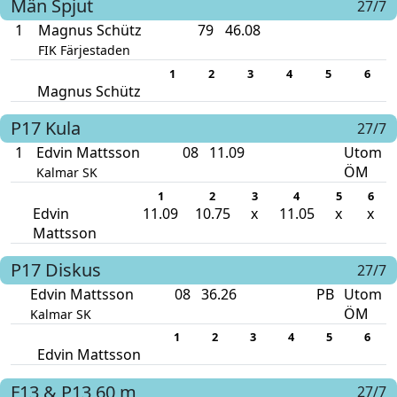
Män
Spjut
27/7
1
Magnus Schütz
79
46.08
FIK Färjestaden
1
2
3
4
5
6
Magnus Schütz
P17
Kula
27/7
1
Edvin Mattsson
08
11.09
Utom
ÖM
Kalmar SK
1
2
3
4
5
6
Edvin
11.09
10.75
x
11.05
x
x
Mattsson
P17
Diskus
27/7
Edvin Mattsson
08
36.26
PB
Utom
ÖM
Kalmar SK
1
2
3
4
5
6
Edvin Mattsson
F13 & P13
60 m
27/7