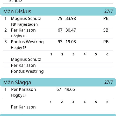
Schütz
Män
Diskus
27/7
1
Magnus Schütz
79
33.98
PB
FIK Färjestaden
2
Per Karlsson
67
30.47
SB
Högby IF
3
Pontus Westring
93
19.08
PB
Högby IF
1
2
3
4
5
6
Magnus Schütz
Per Karlsson
Pontus Westring
Män
Slägga
27/7
1
Per Karlsson
67
49.66
Högby IF
1
2
3
4
5
6
Per Karlsson