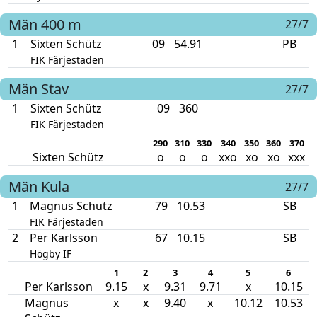
Män
400 m
27/7
1
Sixten Schütz
09
54.91
PB
FIK Färjestaden
Män
Stav
27/7
1
Sixten Schütz
09
360
FIK Färjestaden
290
310
330
340
350
360
370
Sixten Schütz
o
o
o
xxo
xo
xo
xxx
Män
Kula
27/7
1
Magnus Schütz
79
10.53
SB
FIK Färjestaden
2
Per Karlsson
67
10.15
SB
Högby IF
1
2
3
4
5
6
Per Karlsson
9.15
x
9.31
9.71
x
10.15
Magnus
x
x
9.40
x
10.12
10.53