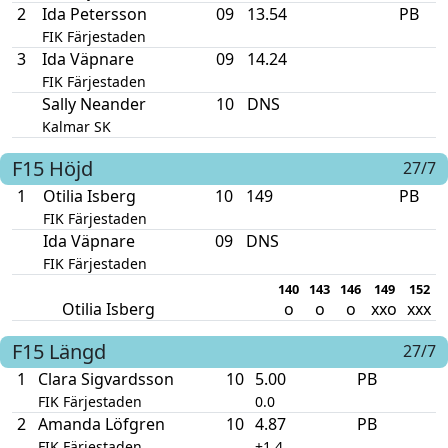
2
Ida Petersson
09
13.54
PB
FIK Färjestaden
3
Ida Väpnare
09
14.24
FIK Färjestaden
Sally Neander
10
DNS
Kalmar SK
F15
Höjd
27/7
1
Otilia Isberg
10
149
PB
FIK Färjestaden
Ida Väpnare
09
DNS
FIK Färjestaden
140
143
146
149
152
Otilia Isberg
o
o
o
xxo
xxx
F15
Längd
27/7
1
Clara Sigvardsson
10
5.00
PB
FIK Färjestaden
0.0
2
Amanda Löfgren
10
4.87
PB
FIK Färjestaden
+1.4