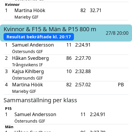
Kvinnor
1
Martina Höök
82
32.71
Marieby GIF
Kvinnor & F15 & Män & P15
800 m
27/8 20:00
Resultat bekräftade kl.
20:17
1
Samuel Andersson
11
2:24.91
Östersunds GIF
2
Håkan Svedberg
86
2:27.70
Trångsvikens IF
3
Kajsa Kihlberg
10
2:32.88
Östersunds GIF
4
Martina Höök
82
2:57.02
PB
Marieby GIF
Sammanställning per klass
P15
1
Samuel Andersson
11
2:24.91
Östersunds GIF
Män