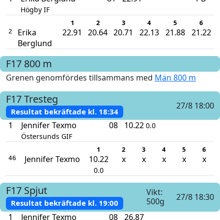
Högby IF
1
2
3
4
5
6
Erika
22.91
20.64
20.71
22.13
21.88
21.22
2
Berglund
F17
800 m
Grenen genomfördes tillsammans med
Män 800 m
F17
Tresteg
27/8 18:00
Resultat bekräftade kl.
18:34
1
Jennifer Texmo
08
10.22
0.0
Östersunds GIF
1
2
3
4
5
6
Jennifer Texmo
10.22
x
x
x
x
x
46
0.0
F17
Spjut
Vikt:
27/8 18:30
500g
Resultat bekräftade kl.
19:00
1
Jennifer Texmo
08
26.87