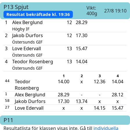
P13
Spjut
Vikt:
27/8 19:10
400g
Resultat bekräftade kl.
19:36
1
Alex Berglund
12
28.29
Högby IF
2
Jakob Durfors
12
17.30
Östersunds GIF
3
Love Edervall
13
15.47
Östersunds GIF
4
Teodor Rosenberg
13
14.04
Östersunds GIF
1
2
3
4
Teodor
14.00
x
12.36
14.04
44
Rosenberg
Alex Berglund
28.29
-
-
28.12
1
Jakob Durfors
17.30
13.74
x
x
58
Love Edervall
x
x
14.15
15.47
27
P11
Resultatlista för klassen visas inte. Gå till
individuella