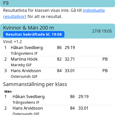
F9
Resultatlista för klassen visas inte. Gå till
individuella
resultatkort
för att se resultat.
Kvinnor & Män
200 m
27/8 19:05
Resultat bekräftade kl.
19:08
Vind
: +1.2
1
Håkan Svedberg
86
29.19
Trångsvikens IF
2
Martina Höök
82
32.71
PB
Marieby GIF
3
Hans Arvidsson
84
33.01
PB
Östersunds GIF
Sammanställning per klass
Män
1
Håkan Svedberg
86
29.19
Trångsvikens IF
2
Hans Arvidsson
84
33.01
Östersunds GIF