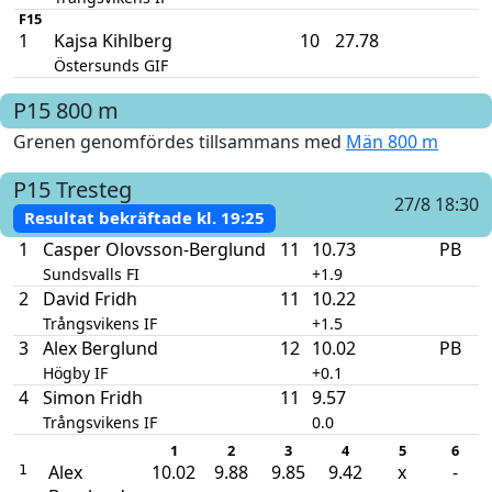
F15
1
Kajsa Kihlberg
10
27.78
Östersunds GIF
P15
800 m
Grenen genomfördes tillsammans med
Män 800 m
P15
Tresteg
27/8 18:30
Resultat bekräftade kl.
19:25
1
Casper Olovsson-Berglund
11
10.73
PB
Sundsvalls FI
+1.9
2
David Fridh
11
10.22
Trångsvikens IF
+1.5
3
Alex Berglund
12
10.02
PB
Högby IF
+0.1
4
Simon Fridh
11
9.57
Trångsvikens IF
0.0
1
2
3
4
5
6
Alex
10.02
9.88
9.85
9.42
x
-
1