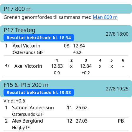
P17
800 m
Grenen genomfördes tillsammans med
Män 800 m
P17
Tresteg
27/8 18:00
Resultat bekräftade kl.
18:34
1
Axel Victorin
08
12.84
Östersunds GIF
+0.2
1
2
3
4
5
6
Axel Victorin
12.63
x
12.84
x
x
-
47
0.0
+0.2
F15 & P15
200 m
27/8 19:25
Resultat bekräftade kl.
19:33
Vind
: +0.6
1
Samuel Andersson
11
26.62
Östersunds GIF
2
Alex Berglund
12
27.03
PB
Högby IF