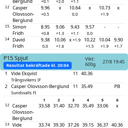
Berglund
+0.1
+2.0
+1.1
Casper
9.96
x
10.64
x
10.73
x
12
Olovsson-
+0.5
0.0
+1.9
Berglund
Simon
8.95
9.06
9.43
9.57
-
-
15
Fridh
+0.8
+1.3
+1.1
0.0
David
9.38
10.06
x
10.22
10.04
9.90
14
+1.9
Fridh
0.0
+1.6
+1.5
+1.9
+1.7
P15
Spjut
Vikt:
27/8 19:45
600g
Resultat bekräftade kl.
20:04
1
Vide Ekqvist
11
40.36
Trångsvikens IF
2
Casper Olovsson-Berglund
11
35.49
PB
Sundsvalls FI
1
2
3
4
5
6
Casper
33.58
31.40
32.70
35.49
33.06
x
12
Olovsson-
Berglund
Vide
33.74
39.30
37.26
39.15
36.37
40.36
13