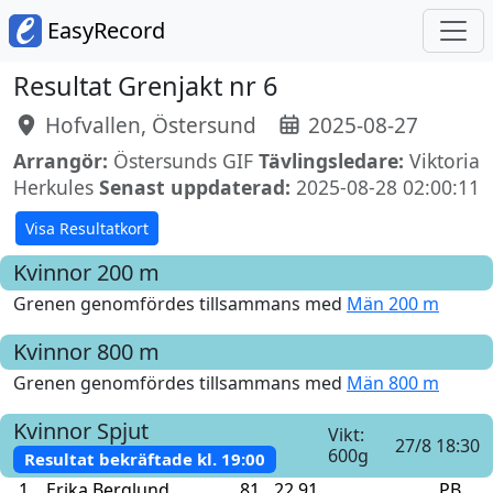
EasyRecord
Resultat Grenjakt nr 6
Hofvallen, Östersund
2025-08-27
Arrangör:
Östersunds GIF
Tävlingsledare:
Viktoria
Herkules
Senast uppdaterad:
2025-08-28 02:00:11
Visa Resultatkort
Kvinnor
200 m
Grenen genomfördes tillsammans med
Män 200 m
Kvinnor
800 m
Grenen genomfördes tillsammans med
Män 800 m
Kvinnor
Spjut
Vikt:
27/8 18:30
600g
Resultat bekräftade kl.
19:00
1
Erika Berglund
81
22.91
PB