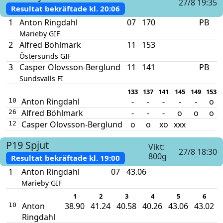
27/8 19:35
Resultat bekräftade kl.
20:06
1
Anton Ringdahl
07
170
PB
Marieby GIF
2
Alfred Böhlmark
11
153
Östersunds GIF
3
Casper Olovsson-Berglund
11
141
PB
Sundsvalls FI
133
137
141
145
149
153
Anton Ringdahl
-
-
-
-
-
o
10
Alfred Böhlmark
-
-
-
o
o
o
26
Casper Olovsson-Berglund
o
o
xo
xxx
12
P19
Spjut
Vikt:
27/8 18:30
800g
Resultat bekräftade kl.
19:00
1
Anton Ringdahl
07
43.06
Marieby GIF
1
2
3
4
5
6
Anton
38.90
41.24
40.58
40.26
43.06
43.02
10
Ringdahl