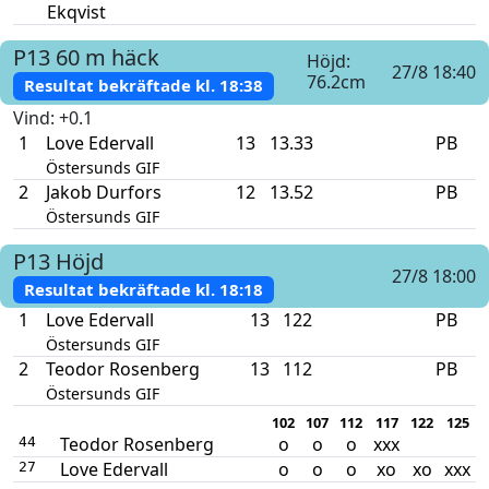
Ekqvist
P13
60 m häck
Höjd:
27/8 18:40
76.2cm
Resultat bekräftade kl.
18:38
Vind
: +0.1
1
Love Edervall
13
13.33
PB
Östersunds GIF
2
Jakob Durfors
12
13.52
PB
Östersunds GIF
P13
Höjd
27/8 18:00
Resultat bekräftade kl.
18:18
1
Love Edervall
13
122
PB
Östersunds GIF
2
Teodor Rosenberg
13
112
PB
Östersunds GIF
102
107
112
117
122
125
Teodor Rosenberg
o
o
o
xxx
44
Love Edervall
o
o
o
xo
xo
xxx
27