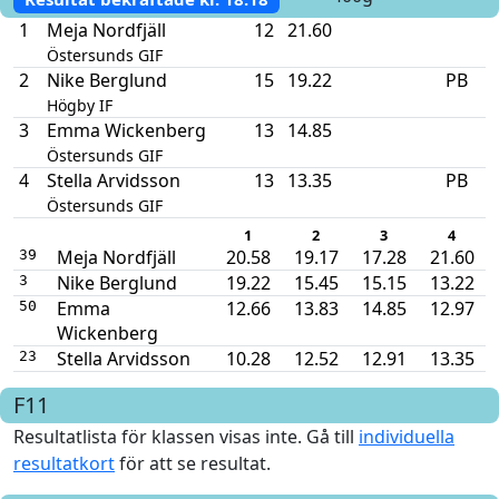
1
Meja Nordfjäll
12
21.60
Östersunds GIF
2
Nike Berglund
15
19.22
PB
Högby IF
3
Emma Wickenberg
13
14.85
Östersunds GIF
4
Stella Arvidsson
13
13.35
PB
Östersunds GIF
1
2
3
4
Meja Nordfjäll
20.58
19.17
17.28
21.60
39
Nike Berglund
19.22
15.45
15.15
13.22
3
Emma
12.66
13.83
14.85
12.97
50
Wickenberg
Stella Arvidsson
10.28
12.52
12.91
13.35
23
F11
Resultatlista för klassen visas inte. Gå till
individuella
resultatkort
för att se resultat.