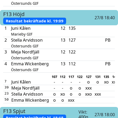
Östersunds GIF
F13
Höjd
27/8 18:40
Resultat bekräftade kl.
19:09
1
Juni Kålen
12
135
Marieby GIF
2
Stella Arvidsson
13
127
PB
Östersunds GIF
3
Meja Nordfjäll
12
122
Östersunds GIF
4
Emma Wickenberg
13
112
PB
Östersunds GIF
107
112
117
122
127
131
135
141
Juni Kålen
-
-
-
-
o
o
xo
xxx
7
Meja Nordfjäll
-
-
o
o
xxx
39
Stella Arvidsson
o
xo
o
o
xxo
xxx
23
Emma Wickenberg
o
o
xxx
50
F13
Spjut
Vikt:
27/8 18:00
400g
Resultat bekräftade kl.
18:18