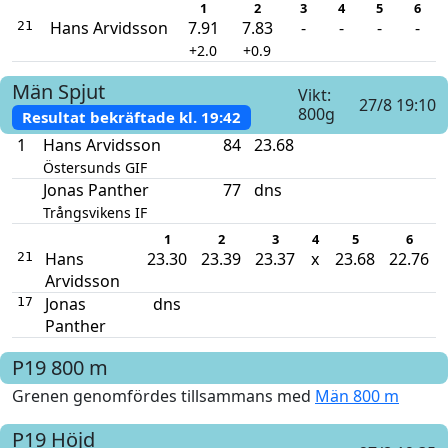
1
2
3
4
5
6
Hans Arvidsson
7.91
7.83
-
-
-
-
21
+2.0
+0.9
Män
Spjut
Vikt:
27/8 19:10
800g
Resultat bekräftade kl.
19:42
1
Hans Arvidsson
84
23.68
Östersunds GIF
Jonas Panther
77
dns
Trångsvikens IF
1
2
3
4
5
6
Hans
23.30
23.39
23.37
x
23.68
22.76
21
Arvidsson
Jonas
dns
17
Panther
P19
800 m
Grenen genomfördes tillsammans med
Män 800 m
P19
Höjd