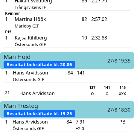
1
Håkan Svedberg
86
2:27.70
Trångsvikens IF
Kvinnor
1
Martina Höök
82
2:57.02
Marieby GIF
F15
1
Kajsa Kihlberg
10
2:32.88
Östersunds GIF
Män
Höjd
27/8 19:35
Resultat bekräftade kl.
20:06
1
Hans Arvidsson
84
141
Östersunds GIF
137
141
145
Hans Arvidsson
o
o
xxx
21
Män
Tresteg
27/8 18:30
Resultat bekräftade kl.
19:25
1
Hans Arvidsson
84
7.91
PB
Östersunds GIF
+2.0