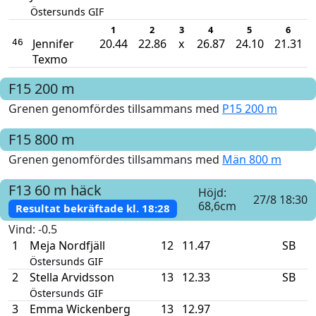
Östersunds GIF
1
2
3
4
5
6
Jennifer
20.44
22.86
x
26.87
24.10
21.31
46
Texmo
F15
200 m
Grenen genomfördes tillsammans med
P15 200 m
F15
800 m
Grenen genomfördes tillsammans med
Män 800 m
F13
60 m häck
Höjd:
27/8 18:30
68,6cm
Resultat bekräftade kl.
18:28
Vind
: -0.5
1
Meja Nordfjäll
12
11.47
SB
Östersunds GIF
2
Stella Arvidsson
13
12.33
SB
Östersunds GIF
3
Emma Wickenberg
13
12.97