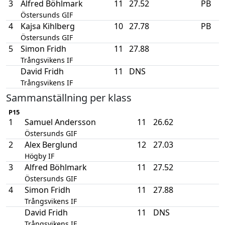
3
Alfred Böhlmark
11
27.52
PB
Östersunds GIF
4
Kajsa Kihlberg
10
27.78
PB
Östersunds GIF
5
Simon Fridh
11
27.88
Trångsvikens IF
David Fridh
11
DNS
Trångsvikens IF
Sammanställning per klass
P15
1
Samuel Andersson
11
26.62
Östersunds GIF
2
Alex Berglund
12
27.03
Högby IF
3
Alfred Böhlmark
11
27.52
Östersunds GIF
4
Simon Fridh
11
27.88
Trångsvikens IF
David Fridh
11
DNS
Trångsvikens IF