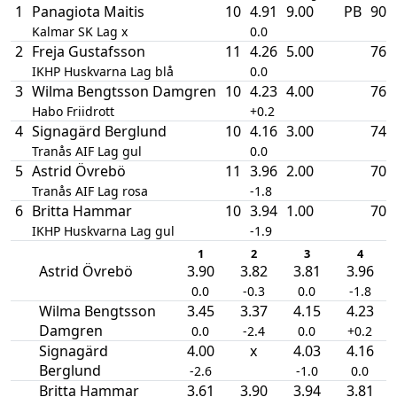
1
Panagiota Maitis
10
4.91
9.00
PB
905
Kalmar SK Lag x
0.0
2
Freja Gustafsson
11
4.26
5.00
769
IKHP Huskvarna Lag blå
0.0
3
Wilma Bengtsson Damgren
10
4.23
4.00
762
Habo Friidrott
+0.2
4
Signagärd Berglund
10
4.16
3.00
748
Tranås AIF Lag gul
0.0
5
Astrid Övrebö
11
3.96
2.00
706
Tranås AIF Lag rosa
-1.8
6
Britta Hammar
10
3.94
1.00
701
IKHP Huskvarna Lag gul
-1.9
1
2
3
4
Astrid Övrebö
3.90
3.82
3.81
3.96
0.0
-0.3
0.0
-1.8
Wilma Bengtsson
3.45
3.37
4.15
4.23
Damgren
0.0
-2.4
0.0
+0.2
Signagärd
4.00
x
4.03
4.16
Berglund
-2.6
-1.0
0.0
Britta Hammar
3.61
3.90
3.94
3.81