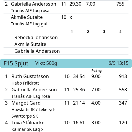
2
Gabriella Andersson
11
29,30
7.00
755
Tranås AIF Lag rosa
Akmile Sutaite
10
x
Tranås AIF Lag gul
1
2
3
4
Rebecka Johansson
Akmile Sutaite
Gabriella Andersson
F15
Spjut
Vikt: 500g
6/9 13:15
Poäng
1
Ruth Gustafsson
10
34.54
9.00
913
Habo Friidrott
2
Gabriella Andersson
11
25.36
7.00
558
Tranås AIF Lag rosa
3
Margot Gard
11
21.14
4.00
347
Hovslätts IK / Lekeryd-
Svarttorps SK
4
Tuva Stålnacke
10
16.61
3.00
120
Kalmar SK Lag x