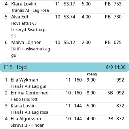
4
Klara Lövlin
11
53.17
5.00
PB
753
Tranås AIF Lag rosa
5
Alva Edh
10
53.74
4.00
PB
730
Hovslätts IK /
Lekeryd-Svarttorps
SK
6
Malva Lönner
10
55.12
2.00
PB
675
IKHP Huskvarna Lag
gul
F15
Höjd
6/9 14:30
Poäng
1
Ella Wykman
11
160
9.00
992
Tranås AIF Lag gul
2
Emma Centerhed
10
160
8.00
SB
992
Habo Friidrott
3
Klara Lövlin
11
144
5.00
872
Tranås AIF Lag rosa
4
Ella Algotsson
10
144
4.00
PB
872
Skruvs IF -Hinden