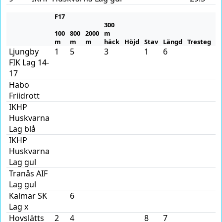
F17
300
100
800
2000
m
m
m
m
häck
Höjd
Stav
Längd
Tresteg
K
Ljungby
1
5
3
1
6
2
FIK Lag 14-
17
Habo
Friidrott
IKHP
Huskvarna
Lag blå
IKHP
Huskvarna
Lag gul
Tranås AIF
4
Lag gul
Kalmar SK
6
Lag x
Hovslätts
2
4
8
7