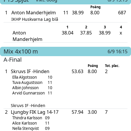
Poäng
1
Anton Manderhjelm
11
38.99
8.00
687
IKHP Huskvarna Lag blå
1
2
3
4
Anton
38.04
37.85
38.99
x
Manderhjelm
Mix
4x100 m
6/9 16:15
A-Final
Poäng
Tot. plac.
1
Skruvs IF -Hinden
53.63
8.00
2
Ella Algotsson
10
Tuva Augustsson
11
Albin Johnsson
10
Arvid Gunnarsson
11
Skruvs IF -Hinden
2
Ljungby FIK Lag 14-17
57.94
3.00
7
Thindra Karlsson
09
Alice Karlsson
11
Nella Stenqvist
09