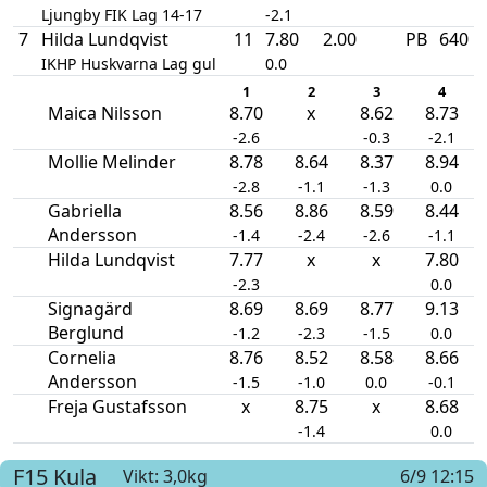
Ljungby FIK Lag 14-17
-2.1
7
Hilda Lundqvist
11
7.80
2.00
PB
640
IKHP Huskvarna Lag gul
0.0
1
2
3
4
Maica Nilsson
8.70
x
8.62
8.73
-2.6
-0.3
-2.1
Mollie Melinder
8.78
8.64
8.37
8.94
-2.8
-1.1
-1.3
0.0
Gabriella
8.56
8.86
8.59
8.44
Andersson
-1.4
-2.4
-2.6
-1.1
Hilda Lundqvist
7.77
x
x
7.80
-2.3
0.0
Signagärd
8.69
8.69
8.77
9.13
Berglund
-1.2
-2.3
-1.5
0.0
Cornelia
8.76
8.52
8.58
8.66
Andersson
-1.5
-1.0
0.0
-0.1
Freja Gustafsson
x
8.75
x
8.68
-1.4
0.0
F15
Kula
Vikt: 3,0kg
6/9 12:15