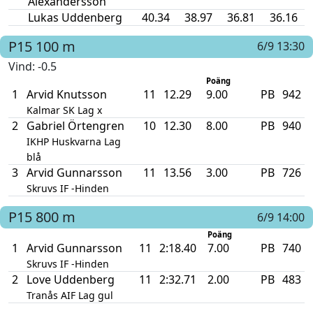
Alexandersson
Lukas Uddenberg
40.34
38.97
36.81
36.16
P15
100 m
6/9 13:30
Vind
: -0.5
Poäng
1
Arvid Knutsson
11
12.29
9.00
PB
942
Kalmar SK Lag x
2
Gabriel Örtengren
10
12.30
8.00
PB
940
IKHP Huskvarna Lag
blå
3
Arvid Gunnarsson
11
13.56
3.00
PB
726
Skruvs IF -Hinden
P15
800 m
6/9 14:00
Poäng
1
Arvid Gunnarsson
11
2:18.40
7.00
PB
740
Skruvs IF -Hinden
2
Love Uddenberg
11
2:32.71
2.00
PB
483
Tranås AIF Lag gul