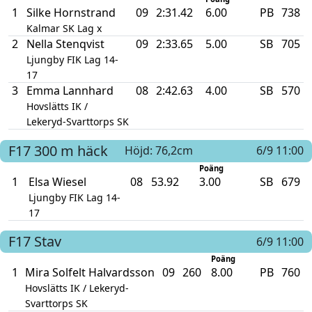
1
Silke Hornstrand
09
2:31.42
6.00
PB
738
Kalmar SK Lag x
2
Nella Stenqvist
09
2:33.65
5.00
SB
705
Ljungby FIK Lag 14-
17
3
Emma Lannhard
08
2:42.63
4.00
SB
570
Hovslätts IK /
Lekeryd-Svarttorps SK
F17
300 m häck
Höjd: 76,2cm
6/9 11:00
Poäng
1
Elsa Wiesel
08
53.92
3.00
SB
679
Ljungby FIK Lag 14-
17
F17
Stav
6/9 11:00
Poäng
1
Mira Solfelt Halvardsson
09
260
8.00
PB
760
Hovslätts IK / Lekeryd-
Svarttorps SK