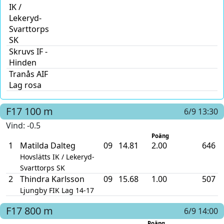
IK /
Lekeryd-
Svarttorps
SK
Skruvs IF -
Hinden
Tranås AIF
Lag rosa
F17
100 m
6/9 13:30
Vind
: -0.5
Poäng
1
Matilda Dalteg
09
14.81
2.00
646
Hovslätts IK / Lekeryd-
Svarttorps SK
2
Thindra Karlsson
09
15.68
1.00
507
Ljungby FIK Lag 14-17
F17
800 m
6/9 14:00
Poäng