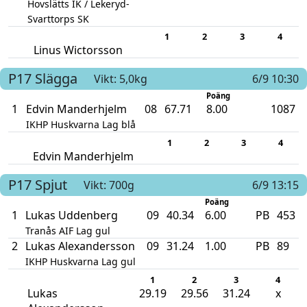
Hovslätts IK / Lekeryd-
Svarttorps SK
1
2
3
4
Linus Wictorsson
P17
Slägga
Vikt: 5,0kg
6/9 10:30
Poäng
1
Edvin Manderhjelm
08
67.71
8.00
1087
IKHP Huskvarna Lag blå
1
2
3
4
Edvin Manderhjelm
P17
Spjut
Vikt: 700g
6/9 13:15
Poäng
1
Lukas Uddenberg
09
40.34
6.00
PB
453
Tranås AIF Lag gul
2
Lukas Alexandersson
09
31.24
1.00
PB
89
IKHP Huskvarna Lag gul
1
2
3
4
Lukas
29.19
29.56
31.24
x