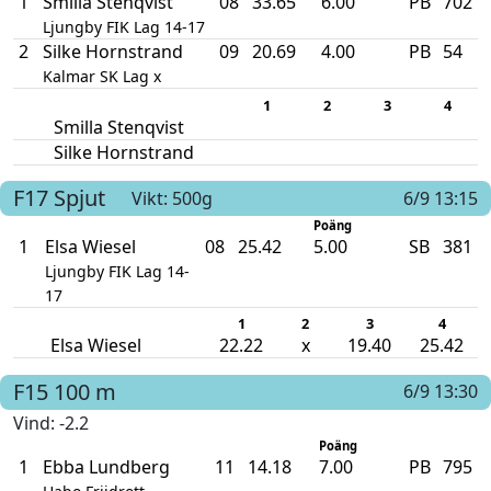
1
Smilla Stenqvist
08
33.65
6.00
PB
702
Ljungby FIK Lag 14-17
2
Silke Hornstrand
09
20.69
4.00
PB
54
Kalmar SK Lag x
1
2
3
4
Smilla Stenqvist
Silke Hornstrand
F17
Spjut
Vikt: 500g
6/9 13:15
Poäng
1
Elsa Wiesel
08
25.42
5.00
SB
381
Ljungby FIK Lag 14-
17
1
2
3
4
Elsa Wiesel
22.22
x
19.40
25.42
F15
100 m
6/9 13:30
Vind
: -2.2
Poäng
1
Ebba Lundberg
11
14.18
7.00
PB
795