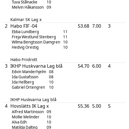
Tuva Stålnacke
10
Melvin Håkansson
09
Kalmar SK Lag x
2
Habo FIF -04
53.68
7.00
3
Ebba Lundberg
11
Freja Westlund Stenberg
11
Wilma Bengtsson Damgren
10
Hedvig Orestig
10
Habo Friidrott
3
IKHP Huskvarna Lag blå
54.70
6.00
4
Edvin Manderhjelm
08
Ida Gustafsson
08
Ida Hellberg
10
Gabriel Örtengren
10
IKHP Huskvarna Lag blå
4
Hovslätts IK Lag x
55.36
5.00
5
Alfred Martinsson
09
Mollie Melinder
10
Alva Edh
10
Matilda Dalteg
09