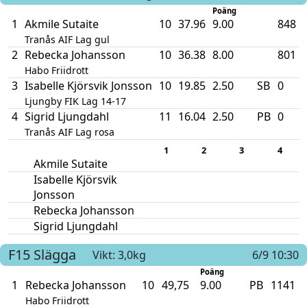
Poäng
1
Akmile Sutaite
10
37.96
9.00
848
Tranås AIF Lag gul
2
Rebecka Johansson
10
36.38
8.00
801
Habo Friidrott
3
Isabelle Kjörsvik Jonsson
10
19.85
2.50
SB
0
Ljungby FIK Lag 14-17
4
Sigrid Ljungdahl
11
16.04
2.50
PB
0
Tranås AIF Lag rosa
1
2
3
4
Akmile Sutaite
Isabelle Kjörsvik
Jonsson
Rebecka Johansson
Sigrid Ljungdahl
F15
Slägga
Vikt: 3,0kg
6/9 10:30
Poäng
1
Rebecka Johansson
10
49,75
9.00
PB
1141
Habo Friidrott