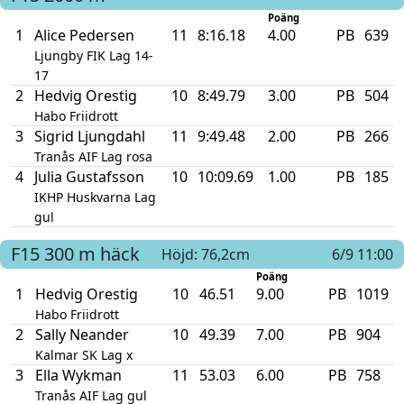
Poäng
1
Alice Pedersen
11
8:16.18
4.00
PB
639
Ljungby FIK Lag 14-
17
2
Hedvig Orestig
10
8:49.79
3.00
PB
504
Habo Friidrott
3
Sigrid Ljungdahl
11
9:49.48
2.00
PB
266
Tranås AIF Lag rosa
4
Julia Gustafsson
10
10:09.69
1.00
PB
185
IKHP Huskvarna Lag
gul
F15
300 m häck
Höjd: 76,2cm
6/9 11:00
Poäng
1
Hedvig Orestig
10
46.51
9.00
PB
1019
Habo Friidrott
2
Sally Neander
10
49.39
7.00
PB
904
Kalmar SK Lag x
3
Ella Wykman
11
53.03
6.00
PB
758
Tranås AIF Lag gul