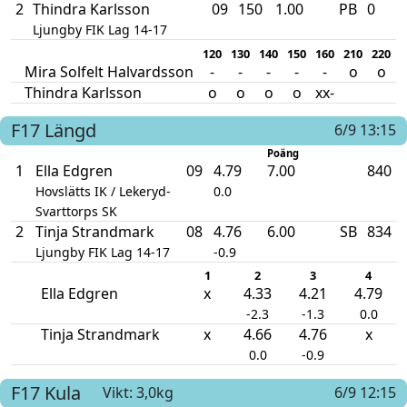
2
Thindra Karlsson
09
150
1.00
PB
0
Ljungby FIK Lag 14-17
120
130
140
150
160
210
220
2
Mira Solfelt Halvardsson
-
-
-
-
-
o
o
Thindra Karlsson
o
o
o
o
xx-
F17
Längd
6/9 13:15
Poäng
1
Ella Edgren
09
4.79
7.00
840
Hovslätts IK / Lekeryd-
0.0
Svarttorps SK
2
Tinja Strandmark
08
4.76
6.00
SB
834
Ljungby FIK Lag 14-17
-0.9
1
2
3
4
Ella Edgren
x
4.33
4.21
4.79
-2.3
-1.3
0.0
Tinja Strandmark
x
4.66
4.76
x
0.0
-0.9
F17
Kula
Vikt: 3,0kg
6/9 12:15