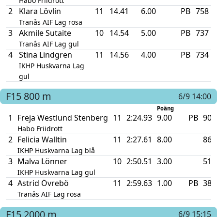
Habo Friidrott
2
Klara Lövlin
11
14.41
6.00
PB
758
Tranås AIF Lag rosa
3
Akmile Sutaite
10
14.54
5.00
PB
737
Tranås AIF Lag gul
4
Stina Lindgren
11
14.56
4.00
PB
734
IKHP Huskvarna Lag
gul
F15
800 m
6/9 14:00
Poäng
1
Freja Westlund Stenberg
11
2:24.93
9.00
PB
903
Habo Friidrott
2
Felicia Walltin
11
2:27.61
8.00
863
IKHP Huskvarna Lag blå
3
Malva Lönner
10
2:50.51
3.00
519
IKHP Huskvarna Lag gul
4
Astrid Övrebö
11
2:59.63
1.00
PB
383
Tranås AIF Lag rosa
F15
2000 m
6/9 15:15