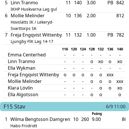
5
Linn Tranmo
11
140
3.00
PB
842
IKHP Huskvarna Lag gul
6
Mollie Melinder
10
136
2.00
812
Hovslätts IK / Lekeryd-
Svarttorps SK
7
Freja Engqvist Wittenby
11
132
1.00
PB
782
Ljungby FIK Lag 14-17
116
120
124
128
132
136
140
1
Emma Centerhed
-
-
-
-
-
-
-
Linn Tranmo
-
-
-
o
xo
o
xo
x
Ella Wykman
-
-
-
-
-
-
-
Freja Engqvist Wittenby
o
o
o
o
o
xxx
Mollie Melinder
-
-
-
o
o
o
xxx
Klara Lövlin
-
-
-
-
o
o
xo
Ella Algotsson
-
-
-
o
o
o
F15
Stav
6/9 11:00
Poäng
1
Wilma Bengtsson Damgren
10
260
9.00
86
Habo Friidrott