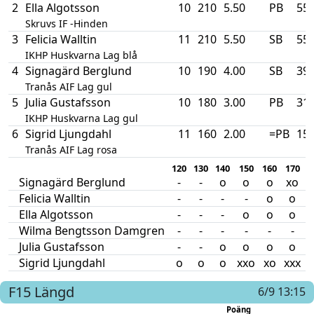
2
Ella Algotsson
10
210
5.50
PB
55
Skruvs IF -Hinden
3
Felicia Walltin
11
210
5.50
SB
55
IKHP Huskvarna Lag blå
4
Signagärd Berglund
10
190
4.00
SB
39
Tranås AIF Lag gul
5
Julia Gustafsson
10
180
3.00
PB
31
IKHP Huskvarna Lag gul
6
Sigrid Ljungdahl
11
160
2.00
=PB
15
Tranås AIF Lag rosa
120
130
140
150
160
170
Signagärd Berglund
-
-
o
o
o
xo
Felicia Walltin
-
-
-
-
o
o
Ella Algotsson
-
-
-
o
o
o
x
Wilma Bengtsson Damgren
-
-
-
-
-
-
Julia Gustafsson
-
-
o
o
o
o
Sigrid Ljungdahl
o
o
o
xxo
xo
xxx
F15
Längd
6/9 13:15
Poäng