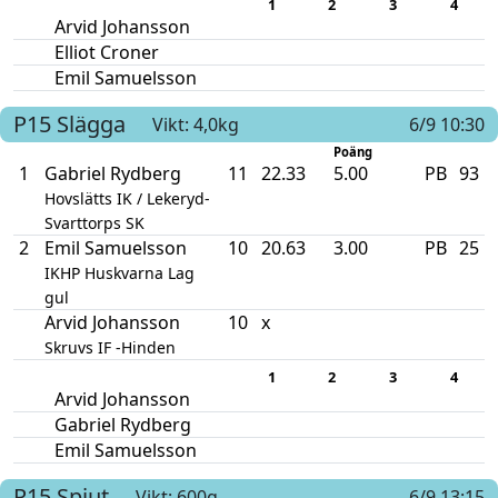
1
2
3
4
Arvid Johansson
Elliot Croner
Emil Samuelsson
P15
Slägga
Vikt: 4,0kg
6/9 10:30
Poäng
1
Gabriel Rydberg
11
22.33
5.00
PB
93
Hovslätts IK / Lekeryd-
Svarttorps SK
2
Emil Samuelsson
10
20.63
3.00
PB
25
IKHP Huskvarna Lag
gul
Arvid Johansson
10
x
Skruvs IF -Hinden
1
2
3
4
Arvid Johansson
Gabriel Rydberg
Emil Samuelsson
P15
Spjut
Vikt: 600g
6/9 13:15