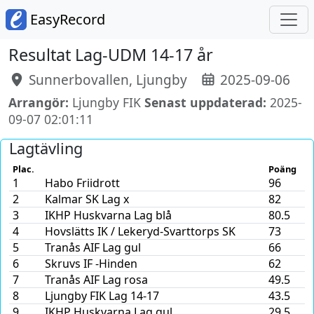
EasyRecord
Resultat Lag-UDM 14-17 år
Sunnerbovallen, Ljungby
2025-09-06
Arrangör:
Ljungby FIK
Senast uppdaterad:
2025-
09-07 02:01:11
Lagtävling
Plac.
Poäng
1
Habo Friidrott
96
2
Kalmar SK Lag x
82
3
IKHP Huskvarna Lag blå
80.5
4
Hovslätts IK / Lekeryd-Svarttorps SK
73
5
Tranås AIF Lag gul
66
6
Skruvs IF -Hinden
62
7
Tranås AIF Lag rosa
49.5
8
Ljungby FIK Lag 14-17
43.5
9
IKHP Huskvarna Lag gul
29.5