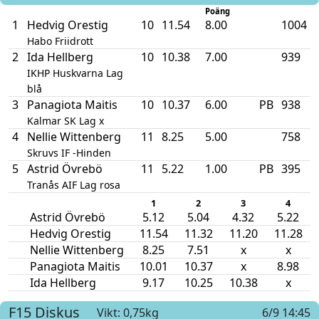
Poäng
1
Hedvig Orestig
10
11.54
8.00
1004
Habo Friidrott
2
Ida Hellberg
10
10.38
7.00
939
IKHP Huskvarna Lag
blå
3
Panagiota Maitis
10
10.37
6.00
PB
938
Kalmar SK Lag x
4
Nellie Wittenberg
11
8.25
5.00
758
Skruvs IF -Hinden
5
Astrid Övrebö
11
5.22
1.00
PB
395
Tranås AIF Lag rosa
1
2
3
4
Astrid Övrebö
5.12
5.04
4.32
5.22
Hedvig Orestig
11.54
11.32
11.20
11.28
Nellie Wittenberg
8.25
7.51
x
x
Panagiota Maitis
10.01
10.37
x
8.98
Ida Hellberg
9.17
10.25
10.38
x
F15
Diskus
Vikt: 0,75kg
6/9 14:45