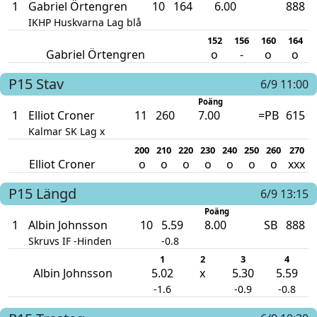
1
Gabriel Örtengren
10
164
6.00
888
IKHP Huskvarna Lag blå
152
156
160
164
Gabriel Örtengren
o
-
o
o
P15
Stav
6/9 11:00
Poäng
1
Elliot Croner
11
260
7.00
=PB
615
Kalmar SK Lag x
200
210
220
230
240
250
260
270
Elliot Croner
o
o
o
o
o
o
o
xxx
P15
Längd
6/9 13:15
Poäng
1
Albin Johnsson
10
5.59
8.00
SB
888
Skruvs IF -Hinden
-0.8
1
2
3
4
Albin Johnsson
5.02
x
5.30
5.59
-1.6
-0.9
-0.8