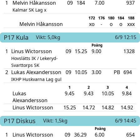
1
Melvin Håkansson
09
184
7.00
937
Kalmar SK Lag x
172
176
180
184
188
Melvin Håkansson
xo
-
o
o
xxx
P17
Kula
Vikt: 5,0kg
6/9 12:15
Poäng
1
Linus Wictorsson
09
15.25
9.00
1328
Hovslätts IK / Lekeryd-
Svarttorps SK
2
Lukas Alexandersson
09
10.05
3.00
PB
694
IKHP Huskvarna Lag gul
1
2
3
4
Lukas
9.45
9.43
10.05
9.84
Alexandersson
Linus Wictorsson
15.25
14.72
14.82
14.92
P17
Diskus
Vikt: 1,5kg
6/9 14:45
Poäng
1
Linus Wictorsson
09
36.29
6.00
654