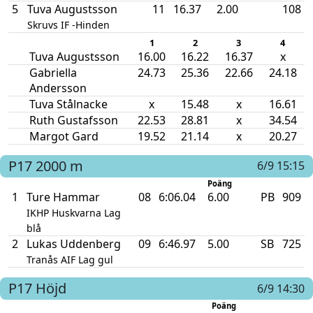
5
Tuva Augustsson
11
16.37
2.00
108
Skruvs IF -Hinden
1
2
3
4
Tuva Augustsson
16.00
16.22
16.37
x
Gabriella
24.73
25.36
22.66
24.18
Andersson
Tuva Stålnacke
x
15.48
x
16.61
Ruth Gustafsson
22.53
28.81
x
34.54
Margot Gard
19.52
21.14
x
20.27
P17
2000 m
6/9 15:15
Poäng
1
Ture Hammar
08
6:06.04
6.00
PB
909
IKHP Huskvarna Lag
blå
2
Lukas Uddenberg
09
6:46.97
5.00
SB
725
Tranås AIF Lag gul
P17
Höjd
6/9 14:30
Poäng