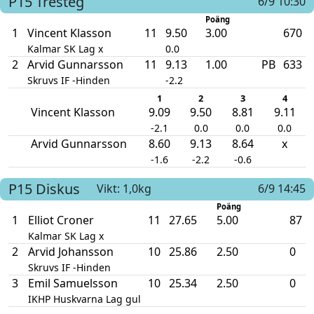
P15
Tresteg
6/9 10:30
Poäng
1
Vincent Klasson
11
9.50
3.00
670
Kalmar SK Lag x
0.0
2
Arvid Gunnarsson
11
9.13
1.00
PB
633
Skruvs IF -Hinden
-2.2
1
2
3
4
Vincent Klasson
9.09
9.50
8.81
9.11
-2.1
0.0
0.0
0.0
Arvid Gunnarsson
8.60
9.13
8.64
x
-1.6
-2.2
-0.6
P15
Diskus
Vikt: 1,0kg
6/9 14:45
Poäng
1
Elliot Croner
11
27.65
5.00
87
Kalmar SK Lag x
2
Arvid Johansson
10
25.86
2.50
0
Skruvs IF -Hinden
3
Emil Samuelsson
10
25.34
2.50
0
IKHP Huskvarna Lag gul