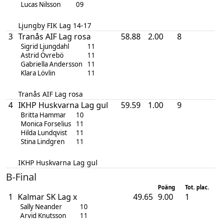
Lucas Nilsson
09
Ljungby FIK Lag 14-17
3
Tranås AIF Lag rosa
58.88
2.00
8
Sigrid Ljungdahl
11
Astrid Övrebö
11
Gabriella Andersson
11
Klara Lövlin
11
Tranås AIF Lag rosa
4
IKHP Huskvarna Lag gul
59.59
1.00
9
Britta Hammar
10
Monica Forselius
11
Hilda Lundqvist
11
Stina Lindgren
11
IKHP Huskvarna Lag gul
B-Final
Poäng
Tot. plac.
1
Kalmar SK Lag x
49.65
9.00
1
Sally Neander
10
Arvid Knutsson
11