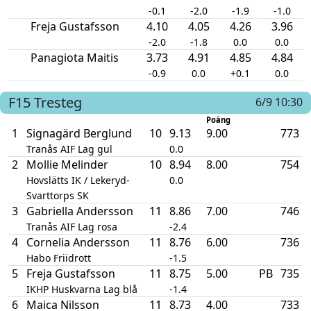
-0.1
-2.0
-1.9
-1.0
Freja Gustafsson
4.10
4.05
4.26
3.96
-2.0
-1.8
0.0
0.0
Panagiota Maitis
3.73
4.91
4.85
4.84
-0.9
0.0
+0.1
0.0
F15
Tresteg
6/9 10:30
Poäng
1
Signagärd Berglund
10
9.13
9.00
773
Tranås AIF Lag gul
0.0
2
Mollie Melinder
10
8.94
8.00
754
Hovslätts IK / Lekeryd-
0.0
Svarttorps SK
3
Gabriella Andersson
11
8.86
7.00
746
Tranås AIF Lag rosa
-2.4
4
Cornelia Andersson
11
8.76
6.00
736
Habo Friidrott
-1.5
5
Freja Gustafsson
11
8.75
5.00
PB
735
IKHP Huskvarna Lag blå
-1.4
6
Maica Nilsson
11
8.73
4.00
733