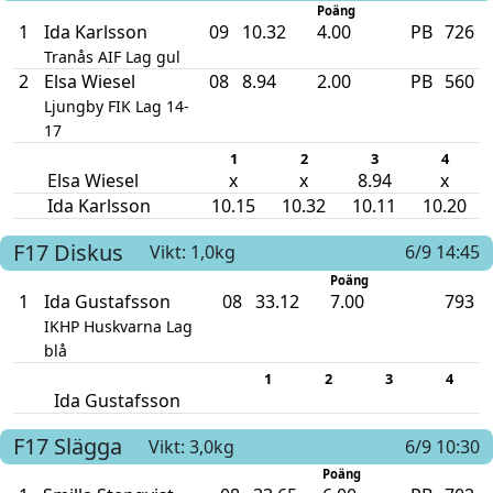
Poäng
1
Ida Karlsson
09
10.32
4.00
PB
726
Tranås AIF Lag gul
2
Elsa Wiesel
08
8.94
2.00
PB
560
Ljungby FIK Lag 14-
17
1
2
3
4
Elsa Wiesel
x
x
8.94
x
Ida Karlsson
10.15
10.32
10.11
10.20
F17
Diskus
Vikt: 1,0kg
6/9 14:45
Poäng
1
Ida Gustafsson
08
33.12
7.00
793
IKHP Huskvarna Lag
blå
1
2
3
4
Ida Gustafsson
F17
Slägga
Vikt: 3,0kg
6/9 10:30
Poäng