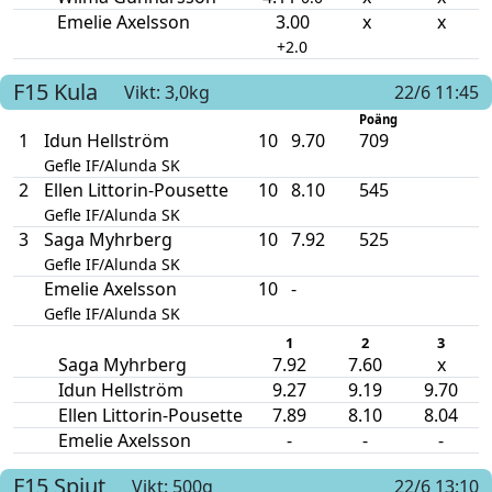
Emelie Axelsson
3.00
x
x
+2.0
F15
Kula
Vikt: 3,0kg
22/6 11:45
Poäng
1
Idun Hellström
10
9.70
709
Gefle IF/Alunda SK
2
Ellen Littorin-Pousette
10
8.10
545
Gefle IF/Alunda SK
3
Saga Myhrberg
10
7.92
525
Gefle IF/Alunda SK
Emelie Axelsson
10
-
Gefle IF/Alunda SK
1
2
3
Saga Myhrberg
7.92
7.60
x
Idun Hellström
9.27
9.19
9.70
Ellen Littorin-Pousette
7.89
8.10
8.04
Emelie Axelsson
-
-
-
F15
Spjut
Vikt: 500g
22/6 13:10