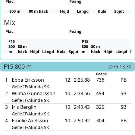
Plac.
Poäng
800 m
80 m häck
Höjd
Längd
Kula
Spjut
Mix
Plac.
Poäng
F15
P15
800
80 m
800
80 m
m
häck
Höjd
Längd
Kula
Spjut
m
häck
Höjd
Längd
Ku
F15
800 m
22/6 13:30
Poäng
1
Ebba Eriksson
12
2:25.88
736
PB
Gefle IF/Alunda SK
2
Wilma Gunnarsson
10
2:38.66
494
SB
Gefle IF/Alunda SK
3
Iris Berglin
10
2:49.43
325
SB
Gefle IF/Alunda SK
4
Emelie Axelsson
10
2:50.92
304
PB
Gefle IF/Alunda SK