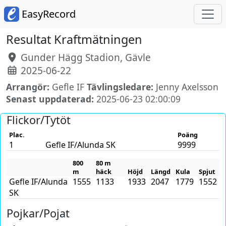
EasyRecord
Resultat Kraftmätningen
Gunder Hägg Stadion, Gävle
2025-06-22
Arrangör:
Gefle IF
Tävlingsledare:
Jenny Axelsson
Senast uppdaterad:
2025-06-23 02:00:09
Flickor/Tytöt
Plac.
Poäng
1
Gefle IF/Alunda SK
9999
800
80 m
m
häck
Höjd
Längd
Kula
Spjut
Gefle IF/Alunda
1555
1133
1933
2047
1779
1552
SK
Pojkar/Pojat