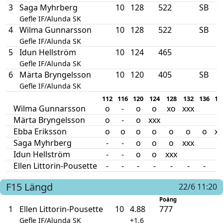
3
Saga Myhrberg
10
128
522
SB
Gefle IF/Alunda SK
4
Wilma Gunnarsson
10
128
522
SB
Gefle IF/Alunda SK
5
Idun Hellström
10
124
465
Gefle IF/Alunda SK
6
Märta Bryngelsson
10
120
405
SB
Gefle IF/Alunda SK
112
116
120
124
128
132
136
14
Wilma Gunnarsson
o
-
o
o
xo
xxx
Märta Bryngelsson
o
-
o
xxx
Ebba Eriksson
o
o
o
o
o
o
o
xx
Saga Myhrberg
-
-
o
o
o
xxx
Idun Hellström
-
-
o
o
xxx
Ellen Littorin-Pousette
-
-
-
-
-
-
-
o
F15
Längd
22/6 11:20
Poäng
1
Ellen Littorin-Pousette
10
4.88
777
Gefle IF/Alunda SK
+1.6