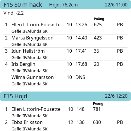
F15
80 m häck
Höjd: 76,2cm
22/6 11:00
Vind
: -2.2
Poäng
1
Ellen Littorin-Pousette
10
13.26
675
PB
Gefle IF/Alunda SK
2
Märta Bryngelsson
10
14.40
423
PB
Gefle IF/Alunda SK
3
Idun Hellström
10
17.41
35
PB
Gefle IF/Alunda SK
4
Iris Berglin
10
17.68
20
PB
Gefle IF/Alunda SK
Wilma Gunnarsson
10
DNS
Gefle IF/Alunda SK
F15
Höjd
22/6 12:20
Poäng
1
Ellen Littorin-Pousette
10
148
781
Gefle IF/Alunda SK
2
Ebba Eriksson
12
136
630
PB
Gefle IF/Alunda SK