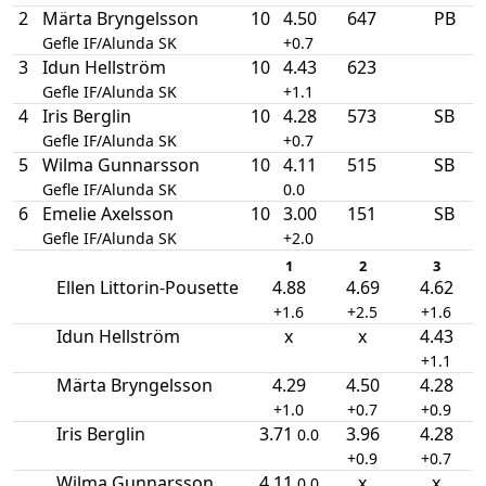
2
Märta Bryngelsson
10
4.50
647
PB
Gefle IF/Alunda SK
+0.7
3
Idun Hellström
10
4.43
623
Gefle IF/Alunda SK
+1.1
4
Iris Berglin
10
4.28
573
SB
Gefle IF/Alunda SK
+0.7
5
Wilma Gunnarsson
10
4.11
515
SB
Gefle IF/Alunda SK
0.0
6
Emelie Axelsson
10
3.00
151
SB
Gefle IF/Alunda SK
+2.0
1
2
3
Ellen Littorin-Pousette
4.88
4.69
4.62
+1.6
+2.5
+1.6
Idun Hellström
x
x
4.43
+1.1
Märta Bryngelsson
4.29
4.50
4.28
+1.0
+0.7
+0.9
Iris Berglin
3.71
3.96
4.28
0.0
+0.9
+0.7
Wilma Gunnarsson
4.11
x
x
0.0