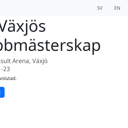
SV
EN
 Växjös
bbmästerskap
sult Arena, Växjö
1-23
vslutad.
t