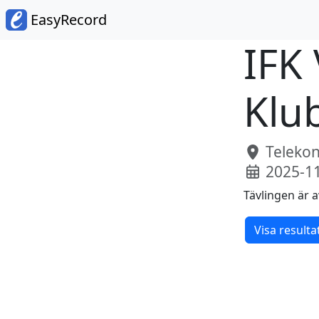
EasyRecord
IFK
Klu
Telekon
2025-1
Tävlingen är a
Visa resulta