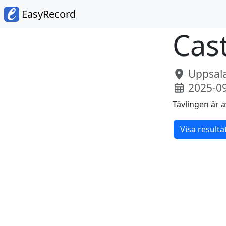
EasyRecord
Cas
Uppsala
2025-0
Tävlingen är a
Visa resulta