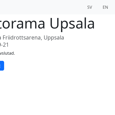
SV
EN
torama Upsala
 Friidrottsarena, Uppsala
9-21
vslutad.
t