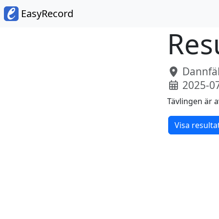
EasyRecord
Resu
Dannfäl
2025-0
Tävlingen är a
Visa resulta