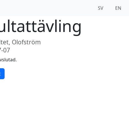
SV
EN
ltattävling
tet, Olofström
7-07
vslutad.
t