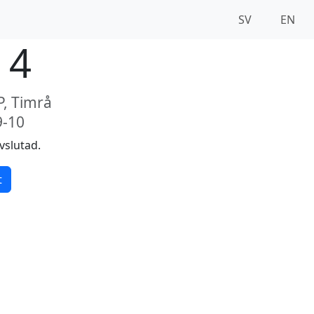
SV
EN
 4
P, Timrå
9-10
vslutad.
t