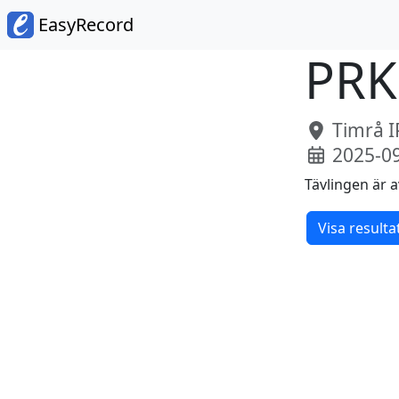
EasyRecord
PRK
Timrå I
2025-0
Tävlingen är a
Visa resulta