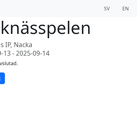
SV
EN
rknässpelen
s IP, Nacka
-13 - 2025-09-14
vslutad.
t